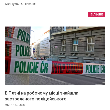
минулого тижня
БІЛЬШЕ
В Плзні на робочому місці знайшли
застреленого поліцейського
2020-
ON:
16.06.2020