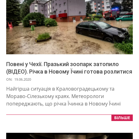
Повені у Чехії. Празький зоопарк затопило
(ВІДЕО). Річка в Новому Їчині готова розлитися
2020-
ON:
19.06.2020
06-
Найгірша ситуація в Краловоградецькому та
19
Мораво-Сілезькому краях. Метеорологи
попереджають, що річка Їчинка в Новому Їчині
БІЛЬШЕ