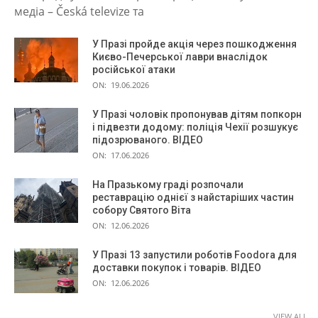
медіа – Česká televize та
У Празі пройде акція через пошкодження
Києво-Печерської лаври внаслідок
російської атаки
ON:
19.06.2026
У Празі чоловік пропонував дітям попкорн
і підвезти додому: поліція Чехії розшукує
підозрюваного. ВІДЕО
ON:
17.06.2026
На Празькому граді розпочали
реставрацію однієї з найстаріших частин
собору Святого Віта
ON:
12.06.2026
У Празі 13 запустили роботів Foodora для
доставки покупок і товарів. ВІДЕО
ON:
12.06.2026
VIEW ALL