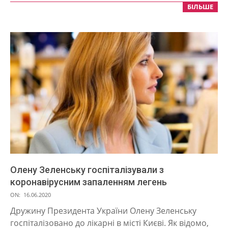
БІЛЬШЕ
Олену Зеленську госпіталізували з
коронавірусним запаленням легень
2020-
ON:
16.06.2020
06-
Дружину Президента України Олену Зеленську
16
госпіталізовано до лікарні в місті Києві. Як відомо,