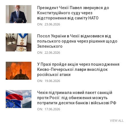
Президент Чехії Павел звернувся до
Конституційного суду через
відсторонення від саміту НАТО
ON:
23.06.2026
Посол України в Чехії відмовився від
польського ордена через рішення щодо
Зеленського
ON:
22.06.2026
У Празі пройде акція через пошкодження
Києво-Печерської лаври внаслідок
російської атаки
ON:
19.06.2026
Чехія підтримала новий пакет санкцій
проти Росії: під обмеження можуть
потрапити десятки банків і військові РФ
ON:
17.06.2026
VIEW ALL