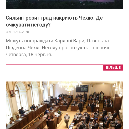
Сильні грози і град накриють Чехію. Де
очікувати негоду?
2020-
ON:
17.06.2020
06-
Можуть постраждати Карлові Вари, Плзень та
17
Південна Чехія. Негоду прогнозують з півночі
четверга, 18 червня.
БІЛЬШЕ