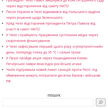
Президент Чехії Павел звернувся до Конституційного суду
через відсторонення від саміту НАТО
Посол України в Чехії відмовився від польського ордена
через рішення щодо Зеленського
Уряд Чехії відсторонив президента Петра Павела від
участі в саміті НАТО
У Чехії страйкують працівники суспільних медіа через
скорочення фінансування
У Чехії зафіксували перший цього року «супертропічний»
день: попереду спека до 35 °C і сильні грози
У Празі пройде акція через пошкодження Києво-
Печерської лаври внаслідок російської атаки
Чехія підтримала новий пакет санкцій проти Росії: під
обмеження можуть потрапити десятки банків і військові
РФ
ПОШУК