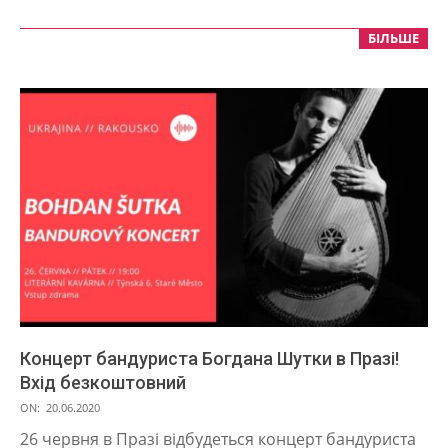
БІЛЬШЕ
Концерт бандуриста Богдана Шутки в Празі!
Вхід безкоштовний
2020-
ON:
20.06.2020
06-
26 червня в Празі відбудеться концерт бандуриста