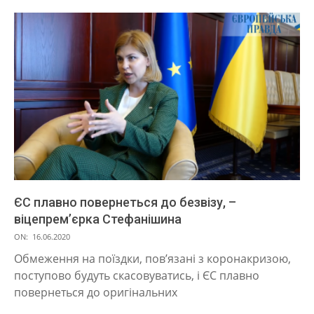
ЄС плавно повернеться до безвізу, –
віцепрем’єрка Стефанішина
2020-
ON:
16.06.2020
06-
Обмеження на поїздки, пов’язані з коронакризою,
16
поступово будуть скасовуватись, і ЄС плавно
повернеться до оригінальних