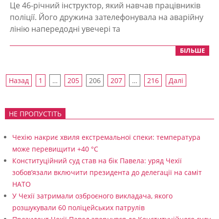
06-
Це 46-річний інструктор, який навчав працівників
16
поліції. Його дружина зателефонувала на аварійну
лінію напередодні увечері та
БІЛЬШЕ
Пагінація
Назад
1
…
205
206
207
…
216
Далі
записів
НЕ ПРОПУСТІТЬ
Чехію накриє хвиля екстремальної спеки: температура
може перевищити +40 °C
Конституційний суд став на бік Павела: уряд Чехії
зобов’язали включити президента до делегації на саміт
НАТО
У Чехії затримали озброєного викладача, якого
розшукували 60 поліцейських патрулів