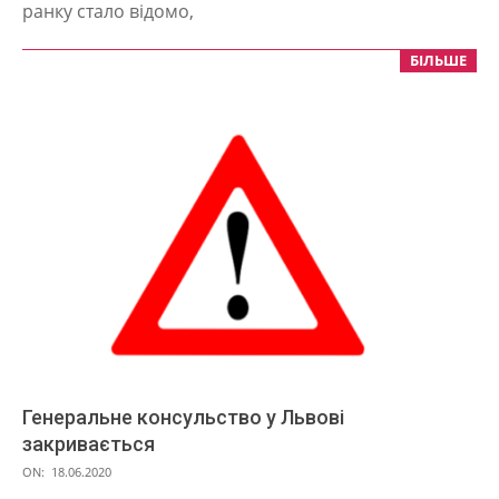
ранку стало відомо,
БІЛЬШЕ
Генеральне консульство у Львові
закривається
2020-
ON:
18.06.2020
06-