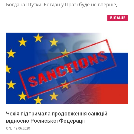
20
Богдана Шутки. Богдан у Празі буде не вперше,
БІЛЬШЕ
Чехія підтримала продовження санкцій
відносно Російської Федерації
2020-
ON:
19.06.2020