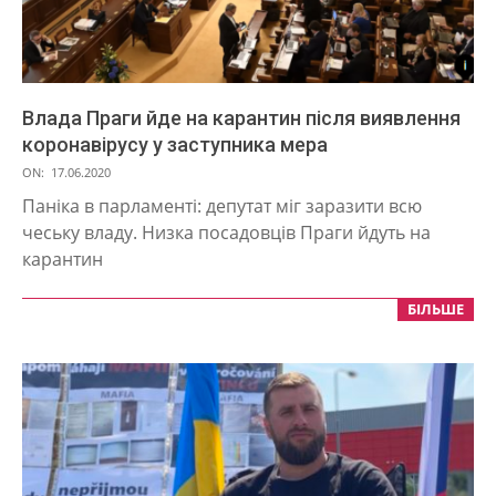
Влада Праги йде на карантин після виявлення
коронавірусу у заступника мера
2020-
ON:
17.06.2020
06-
Паніка в парламенті: депутат міг заразити всю
17
чеську владу. Низка посадовців Праги йдуть на
карантин
БІЛЬШЕ