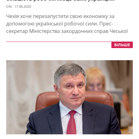
2020-
ON:
17.06.2020
06-
Чехія хоче перезапустити свою економіку за
17
допомогою української робочої сили. Прес-
секретар Міністерства закордонних справ Чеської
БІЛЬШЕ