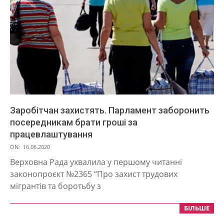
Заробітчан захистять. Парламент заборонить
посередникам брати гроші за
працевлаштування
2020-
ON:
16.06.2020
06-
Верховна Рада ухвалила у першому читанні
16
законопроєкт №2365 “Про захист трудових
мігрантів та боротьбу з
БІЛЬШЕ