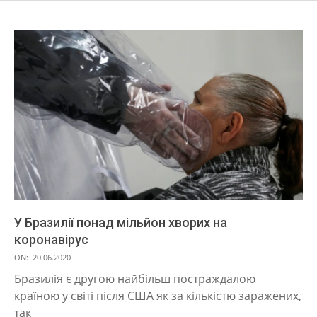
У Бразилії понад мільйон хворих на
коронавірус
2020-
ON:
20.06.2020
06-
Бразилія є другою найбільш постраждалою
20
країною у світі після США як за кількістю заражених,
так