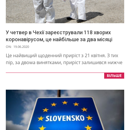
У четвер в Чехії зареєстрували 118 хворих
коронавірусом, це найбільше за два місяці
2020-
ON:
19.06.2020
06-
Це найвищий щоденний приріст з 21 квітня. З тих
19
пір, за двома винятками, приріст залишився нижче
БІЛЬШЕ