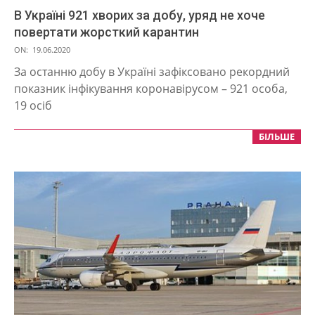
В Україні 921 хворих за добу, уряд не хоче
повертати жорсткий карантин
2020-
ON:
19.06.2020
06-
За останню добу в Україні зафіксовано рекордний
19
показник інфікування коронавірусом – 921 особа,
19 осіб
БІЛЬШЕ