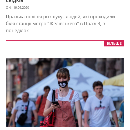
свідків
2020-
ON:
19.06.2020
06-
Празька поліція розшукує людей, які проходили
19
біля станції метро “Желівськего” в Празі 3, в
понеділок
БІЛЬШЕ