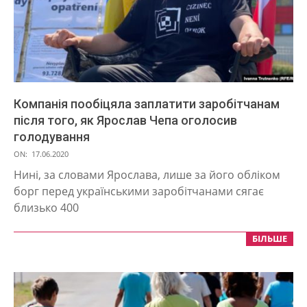
Компанія пообіцяла заплатити заробітчанам
після того, як Ярослав Чепа оголосив
голодування
2020-
ON:
17.06.2020
06-
Нині, за словами Ярослава, лише за його обліком
17
борг перед українськими заробітчанами сягає
близько 400
БІЛЬШЕ