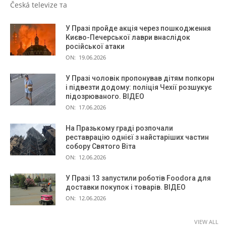
Česká televize та
У Празі пройде акція через пошкодження
Києво-Печерської лаври внаслідок
російської атаки
ON:
19.06.2026
У Празі чоловік пропонував дітям попкорн
і підвезти додому: поліція Чехії розшукує
підозрюваного. ВІДЕО
ON:
17.06.2026
На Празькому граді розпочали
реставрацію однієї з найстаріших частин
собору Святого Віта
ON:
12.06.2026
У Празі 13 запустили роботів Foodora для
доставки покупок і товарів. ВІДЕО
ON:
12.06.2026
VIEW ALL