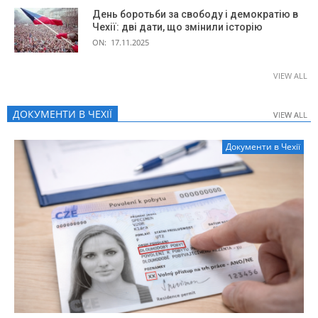
День боротьби за свободу і демократію в
Чехії: дві дати, що змінили історію
ON:
17.11.2025
VIEW ALL
ДОКУМЕНТИ В ЧЕХІЇ
VIEW ALL
VIEW ALL
Документи в Чехії