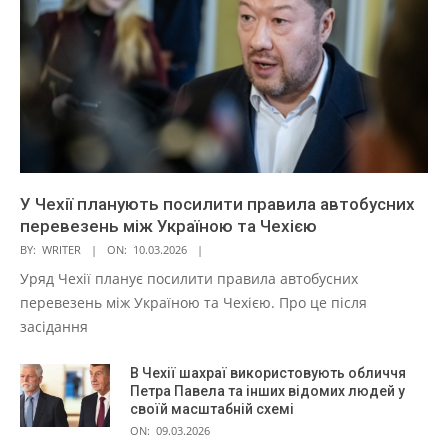
У Чехії планують посилити правила автобусних
перевезень між Україною та Чехією
BY:
WRITER
ON:
10.03.2026
Уряд Чехії планує посилити правила автобусних
перевезень між Україною та Чехією. Про це після
засідання
В Чехії шахраї використовують обличчя
Петра Павела та інших відомих людей у
своїй масштабній схемі
ON:
09.03.2026