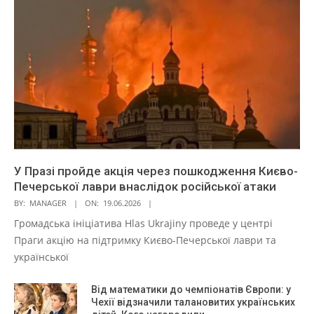
У Празі пройде акція через пошкодження Києво-
Печерської лаври внаслідок російської атаки
BY:
MANAGER
ON:
19.06.2026
Громадська ініціатива Hlas Ukrajiny проведе у центрі
Праги акцію на підтримку Києво-Печерської лаври та
української
Від математики до чемпіонатів Європи: у
Чехії відзначили талановитих українських