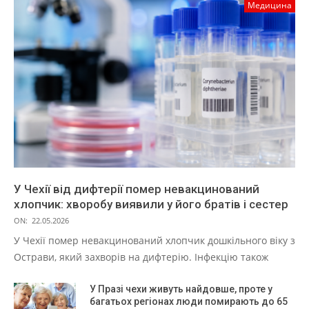
Медицина
У Чехії від дифтерії помер невакцинований
хлопчик: хворобу виявили у його братів і сестер
ON:
22.05.2026
У Чехії помер невакцинований хлопчик дошкільного віку з
Острави, який захворів на дифтерію. Інфекцію також
У Празі чехи живуть найдовше, проте у
багатьох регіонах люди помирають до 65