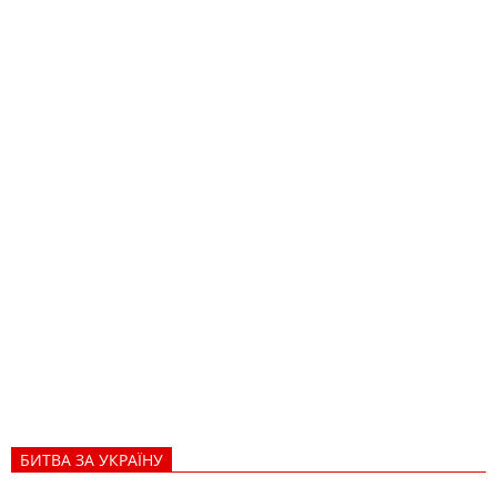
р
у
БИТВА ЗА УКРАЇНУ