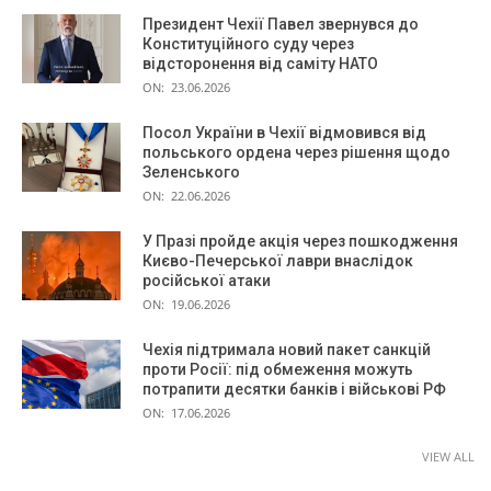
Президент Чехії Павел звернувся до
Конституційного суду через
відсторонення від саміту НАТО
ON:
23.06.2026
Посол України в Чехії відмовився від
польського ордена через рішення щодо
Зеленського
ON:
22.06.2026
У Празі пройде акція через пошкодження
Києво-Печерської лаври внаслідок
російської атаки
ON:
19.06.2026
Чехія підтримала новий пакет санкцій
проти Росії: під обмеження можуть
потрапити десятки банків і військові РФ
ON:
17.06.2026
VIEW ALL