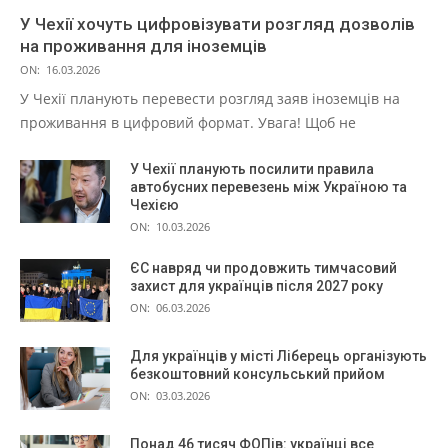
У Чехії хочуть цифровізувати розгляд дозволів
на проживання для іноземців
ON:
16.03.2026
У Чехії планують перевести розгляд заяв іноземців на
проживання в цифровий формат. Увага! Щоб не
У Чехії планують посилити правила
автобусних перевезень між Україною та
Чехією
ON:
10.03.2026
ЄС навряд чи продовжить тимчасовий
захист для українців після 2027 року
ON:
06.03.2026
Для українців у місті Ліберець організують
безкоштовний консульський прийом
ON:
03.03.2026
Понад 46 тисяч ФОПів: українці все