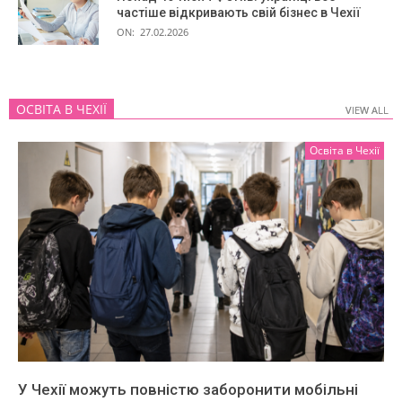
частіше відкривають свій бізнес в Чехії
ON:
27.02.2026
ОСВІТА В ЧЕХІЇ
VIEW ALL
VIEW ALL
Освіта в Чехії
У Чехії можуть повністю заборонити мобільні