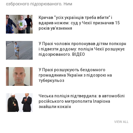
озброєного підозрюваного. Ним
Кричав “усіх українців треба вбити” і
вдарив ножем: суд у Чехії призначив 15
років ув’язнення
У Празі чоловік пропонував дітям попкорн
і підвезти додому: поліція Чехії розшукує
підозрюваного. ВІДЕО
У Празі розшукують бездомного
громадянина України з підозрою на
туберкульоз
Чеська поліція підтвердила: в автомобілі
російського митрополита Іларіона
знайшли кокаїн
VIEW ALL