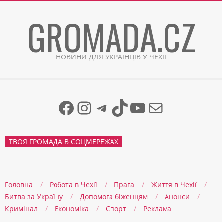
Skip
GROMADA.CZ
to
content
НОВИНИ ДЛЯ УКРАЇНЦІВ У ЧЕХІЇ
Facebook
Instagram
Telegram
TikTok
YouTube
Mail
ТВОЯ ГРОМАДА В СОЦМЕРЕЖАХ
Головна
Робота в Чехії
Прага
Життя в Чеxії
Битва за Україну
Допомога біженцям
Анонси
Кримінал
Економіка
Спорт
Реклама