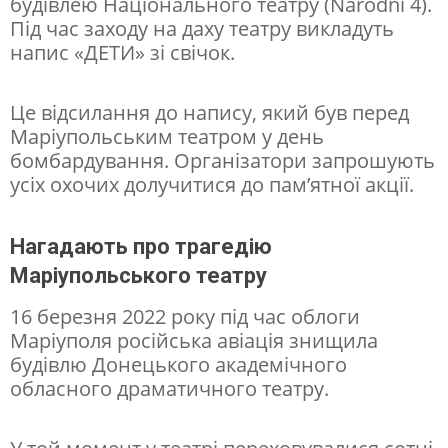
будівлею Національного театру (Národní 4).
п
Під час заходу на даху театру викладуть
напис «ДЕТИ» зі свічок.
і
с
Це відсилання до напису, який був перед
л
Маріупольським театром у день
я
бомбардування. Організатори запрошують
усіх охочих долучитися до пам’ятної акції.
т
р
Нагадають про трагедію
а
Маріупольського театру
г
е
16 березня 2022 року під час облоги
Маріуполя російська авіація знищила
д
будівлю Донецького академічного
і
обласного драматичного театру.
ї
: