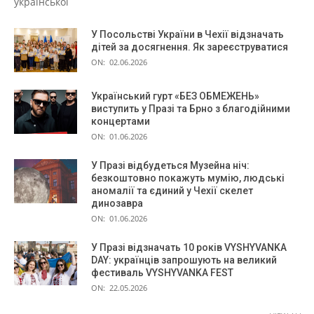
української
У Посольстві України в Чехії відзначать
дітей за досягнення. Як зареєструватися
ON:
02.06.2026
Український гурт «БЕЗ ОБМЕЖЕНЬ»
виступить у Празі та Брно з благодійними
концертами
ON:
01.06.2026
У Празі відбудеться Музейна ніч:
безкоштовно покажуть мумію, людські
аномалії та єдиний у Чехії скелет
динозавра
ON:
01.06.2026
У Празі відзначать 10 років VYSHYVANKA
DAY: українців запрошують на великий
фестиваль VYSHYVANKA FEST
ON:
22.05.2026