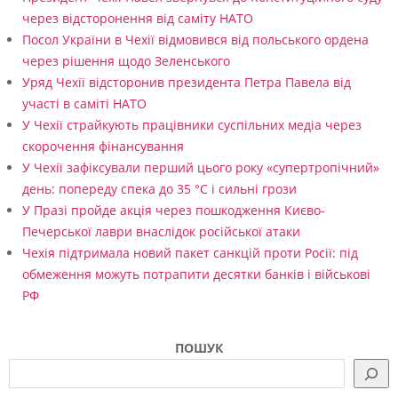
через відсторонення від саміту НАТО
ь
Посол України в Чехії відмовився від польського ордена
п
через рішення щодо Зеленського
р
Уряд Чехії відсторонив президента Петра Павела від
участі в саміті НАТО
о
У Чехії страйкують працівники суспільних медіа через
ж
скорочення фінансування
е
У Чехії зафіксували перший цього року «супертропічний»
день: попереду спека до 35 °C і сильні грози
р
У Празі пройде акція через пошкодження Києво-
т
Печерської лаври внаслідок російської атаки
в
Чехія підтримала новий пакет санкцій проти Росії: під
обмеження можуть потрапити десятки банків і військові
М
РФ
а
р
ПОШУК
і
у