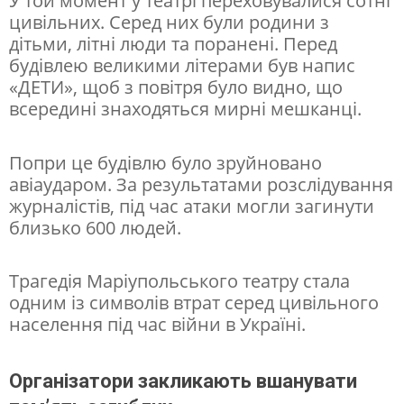
У той момент у театрі переховувалися сотні
цивільних. Серед них були родини з
у
дітьми, літні люди та поранені. Перед
П
будівлею великими літерами був напис
р
«ДЕТИ», щоб з повітря було видно, що
всередині знаходяться мирні мешканці.
а
з
Попри це будівлю було зруйновано
і
авіаударом. За результатами розслідування
з
журналістів, під час атаки могли загинути
і
близько 600 людей.
с
Трагедія Маріупольського театру стала
в
одним із символів втрат серед цивільного
і
населення під час війни в Україні.
ч
о
Організатори закликають вшанувати
к