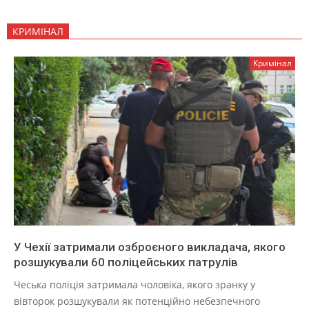
КРИМІНАЛ
Кримінал
У Чехії затримали озброєного викладача, якого
розшукували 60 поліцейських патрулів
Чеська поліція затримала чоловіка, якого зранку у
вівторок розшукували як потенційно небезпечного