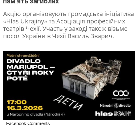
пам’ять загиблих
в
Акцію організовують громадська ініціатива
и
«Hlas Ukrajiny» та Асоціація професійних
к
театрів Чехії. Участь у заході також візьме
посол України в Чехії Василь Зварич.
л
а
д
у
т
ь
н
а
п
Facebook Comments
и
с