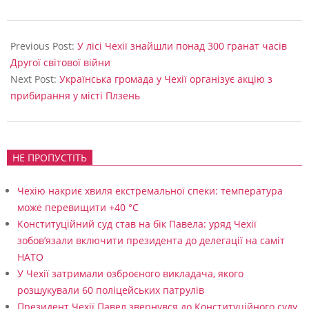
«
2026-
Д
03-
Previous Post:
У лісі Чехії знайшли понад 300 гранат часів
Е
12
Другої світової війни
Next Post:
Українська громада у Чехії організує акцію з
Т
прибирання у місті Плзень
И
»
я
НЕ ПРОПУСТІТЬ
к
Чехію накриє хвиля екстремальної спеки: температура
п
може перевищити +40 °C
а
Конституційний суд став на бік Павела: уряд Чехії
м
зобов’язали включити президента до делегації на саміт
НАТО
’
У Чехії затримали озброєного викладача, якого
я
розшукували 60 поліцейських патрулів
т
Президент Чехії Павел звернувся до Конституційного суду