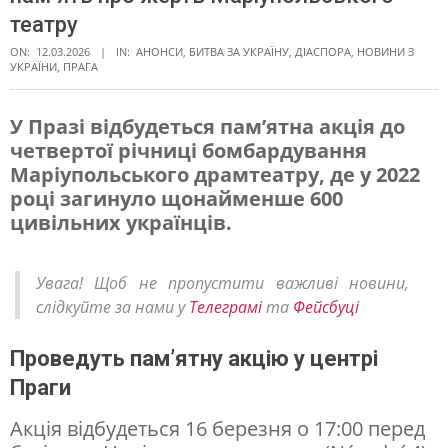
театру
ON:
12.03.2026
IN:
АНОНСИ
,
БИТВА ЗА УКРАЇНУ
,
ДІАСПОРА
,
НОВИНИ З
УКРАЇНИ
,
ПРАГА
У Празі відбудеться пам’ятна акція до
четвертої річниці бомбардування
Ч
Маріупольського драмтеатру, де у 2022
о
році загинуло щонайменше 600
т
цивільних українців.
и
р
Увага! Щоб не пропустити важливі новини,
слідкуйте за нами у
Телеграмі
та
Фейсбуці
и
р
Проведуть пам’ятну акцію у центрі
о
Праги
к
Акція відбудеться 16 березня о 17:00 перед
и