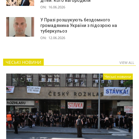
дітей. Кого нагородили
ON:
16.06.2026
У Празі розшукують бездомного
громадянина України з підозрою на
туберкульоз
ON:
12.06.2026
ЧЕСЬКІ НОВИНИ
VIEW ALL
Чеські новини