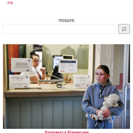
РФ
ПОШУК
Допомога біженцям