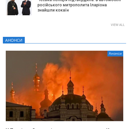
російського митрополита Іларіона
знайшли кокаїн
VIEW ALL
АНОНСИ
Анонси