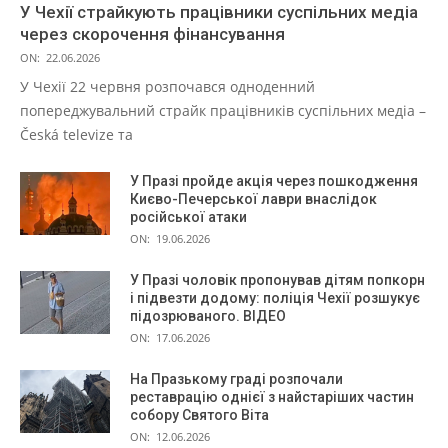
У Чехії страйкують працівники суспільних медіа
через скорочення фінансування
ON:
22.06.2026
У Чехії 22 червня розпочався одноденний
попереджувальний страйк працівників суспільних медіа –
Česká televize та
У Празі пройде акція через пошкодження
Києво-Печерської лаври внаслідок
російської атаки
ON:
19.06.2026
У Празі чоловік пропонував дітям попкорн
і підвезти додому: поліція Чехії розшукує
підозрюваного. ВІДЕО
ON:
17.06.2026
На Празькому граді розпочали
реставрацію однієї з найстаріших частин
собору Святого Віта
ON:
12.06.2026