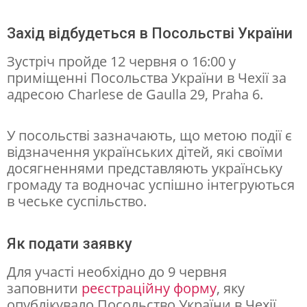
У
к
Захід відбудеться в Посольстві України
р
Зустріч пройде 12 червня о 16:00 у
а
приміщенні Посольства України в Чехії за
ї
адресою Charlese de Gaulla 29, Praha 6.
н
и
У посольстві зазначають, що метою події є
відзначення українських дітей, які своїми
в
досягненнями представляють українську
Ч
громаду та водночас успішно інтегруються
е
в чеське суспільство.
х
і
Як подати заявку
ї
Для участі необхідно до 9 червня
в
заповнити
реєстраційну форму
, яку
опублікувало Посольство України в Чехії.