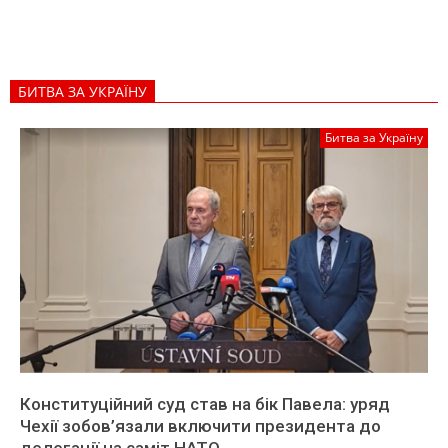
БИТВА ЗА УКРАЇНУ
Битва за Україну
Конституційний суд став на бік Павела: уряд
Чехії зобов’язали включити президента до
делегації на саміт НАТО