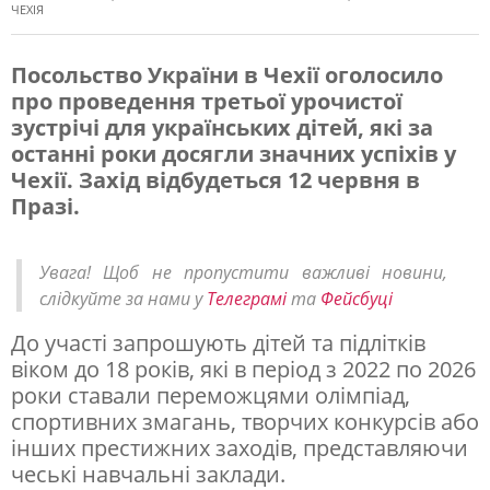
ЧЕХІЯ
Посольство України в Чехії оголосило
про проведення третьої урочистої
У
зустрічі для українських дітей, які за
П
останні роки досягли значних успіхів у
о
Чехії. Захід відбудеться 12 червня в
Празі.
с
о
Увага! Щоб не пропустити важливі новини,
л
слідкуйте за нами у
Телеграмі
та
Фейсбуці
ь
До участі запрошують дітей та підлітків
с
віком до 18 років, які в період з 2022 по 2026
т
роки ставали переможцями олімпіад,
в
спортивних змагань, творчих конкурсів або
інших престижних заходів, представляючи
і
чеські навчальні заклади.