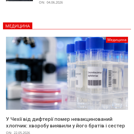
ON:
04.06.2026
МЕДИЦИНА
Медицина
У Чехії від дифтерії помер невакцинований
хлопчик: хворобу виявили у його братів і сестер
ON:
22.05.2026