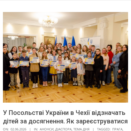
У Посольстві України в Чехії відзначать
дітей за досягнення. Як зареєструватися
ON:
02.06.2026
IN:
АНОНСИ
,
ДІАСПОРА
,
ТЕМА ДНЯ
TAGGED:
ПРАГА
,