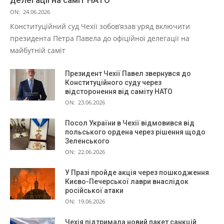
ON:
24.06.2026
Конституційний суд Чехії зобов’язав уряд включити
президента Петра Павела до офіційної делегації на
майбутній саміт
Президент Чехії Павел звернувся до
Конституційного суду через
відсторонення від саміту НАТО
ON:
23.06.2026
Посол України в Чехії відмовився від
польського ордена через рішення щодо
Зеленського
ON:
22.06.2026
У Празі пройде акція через пошкодження
Києво-Печерської лаври внаслідок
російської атаки
ON:
19.06.2026
Чехія підтримала новий пакет санкцій