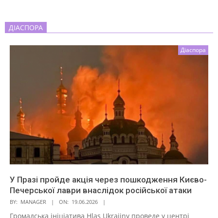
ДІАСПОРА
Діаспора
У Празі пройде акція через пошкодження Києво-
Печерської лаври внаслідок російської атаки
BY:
MANAGER
ON:
19.06.2026
Громадська ініціатива Hlas Ukrajiny проведе у центрі