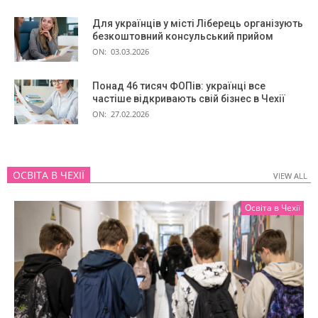
Для українців у місті Ліберець організують
безкоштовний консульський прийом
ON:
03.03.2026
Понад 46 тисяч ФОПів: українці все
частіше відкривають свій бізнес в Чехії
ON:
27.02.2026
ОСВІТА В ЧЕХІЇ
VIEW ALL
VIEW ALL
Освіта в Чехії