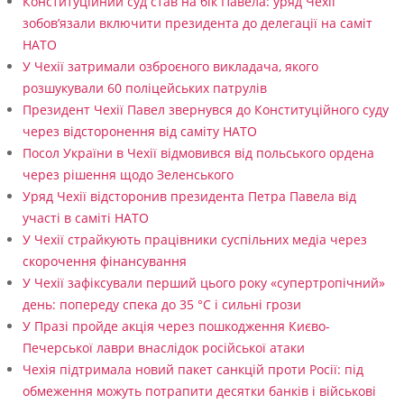
с
Конституційний суд став на бік Павела: уряд Чехії
зобов’язали включити президента до делегації на саміт
я
НАТО
У Чехії затримали озброєного викладача, якого
розшукували 60 поліцейських патрулів
Президент Чехії Павел звернувся до Конституційного суду
через відсторонення від саміту НАТО
Посол України в Чехії відмовився від польського ордена
через рішення щодо Зеленського
Уряд Чехії відсторонив президента Петра Павела від
участі в саміті НАТО
У Чехії страйкують працівники суспільних медіа через
скорочення фінансування
У Чехії зафіксували перший цього року «супертропічний»
день: попереду спека до 35 °C і сильні грози
У Празі пройде акція через пошкодження Києво-
Печерської лаври внаслідок російської атаки
Чехія підтримала новий пакет санкцій проти Росії: під
обмеження можуть потрапити десятки банків і військові