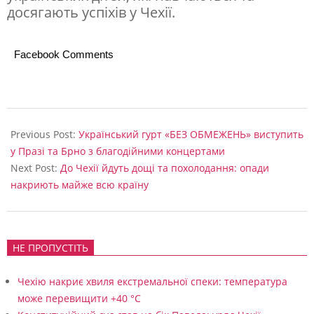
к
досягають успіхів у Чехії.
з
а
Facebook Comments
р
е
є
2026-
с
06-
Previous Post:
Український гурт «БЕЗ ОБМЕЖЕНЬ» виступить
02
у Празі та Брно з благодійними концертами
т
Next Post:
До Чехії йдуть дощі та похолодання: опади
р
накриють майже всю країну
у
в
а
НЕ ПРОПУСТІТЬ
т
Чехію накриє хвиля екстремальної спеки: температура
и
може перевищити +40 °C