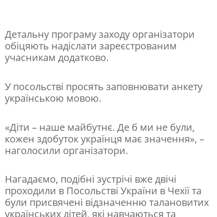
з
а
д
Детальну програму заходу організатори
обіцяють надіслати зареєстрованим
о
учасникам додатково.
с
я
У посольстві просять заповнювати анкету
г
українською мовою.
н
е
«Діти – наше майбутнє. Де б ми не були,
кожен здобуток українця має значення», –
н
наголосили організатори.
н
я
Нагадаємо, подібні зустрічі вже двічі
.
проходили в Посольстві України в Чехії та
Я
були присвячені відзначенню талановитих
українських дітей, які навчаються та