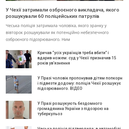
У Чехії затримали озброєного викладача, якого
розшукували 60 поліцейських патрулів
Чеська поліція затримала чоловіка, якого зранку у
вівторок розшукували як потенційно небезпечного
озброєного підозрюваного. Ним
Кричав “усіх українців треба вбити” і
вдарив ножем: суд у Чехії призначив 15
років ув’язнення
У Празі чоловік пропонував дітям попкорн
і підвезти додому: поліція Чехії розшукує
підозрюваного. ВІДЕО
У Празі розшукують бездомного
громадянина України з підозрою на
туберкульоз
Чеська поліція підтвердила: в автомобілі