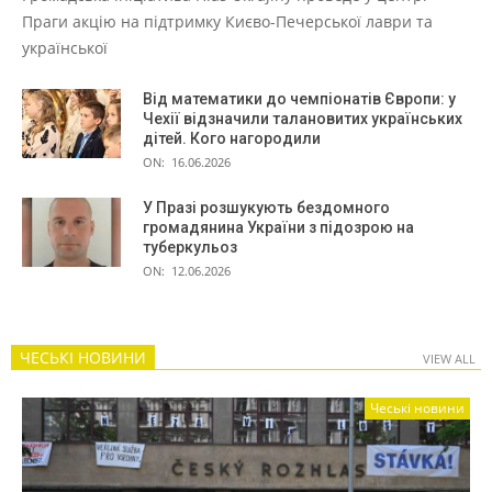
Праги акцію на підтримку Києво-Печерської лаври та
української
Від математики до чемпіонатів Європи: у
Чехії відзначили талановитих українських
дітей. Кого нагородили
ON:
16.06.2026
У Празі розшукують бездомного
громадянина України з підозрою на
туберкульоз
ON:
12.06.2026
ЧЕСЬКІ НОВИНИ
VIEW ALL
Чеські новини