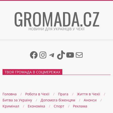
Skip
GROMADA.CZ
to
content
НОВИНИ ДЛЯ УКРАЇНЦІВ У ЧЕХІЇ
Facebook
Instagram
Telegram
TikTok
YouTube
Mail
ТВОЯ ГРОМАДА В СОЦМЕРЕЖАХ
Головна
Робота в Чехії
Прага
Життя в Чеxії
Битва за Україну
Допомога біженцям
Анонси
Кримінал
Економіка
Спорт
Реклама