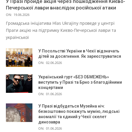
У Празі пройде акція через пошкодження Києво-
Печерської лаври внаслідок російської атаки
ON:
19.06.2026
Громадська ініціатива Hlas Ukrajiny проведе у центрі
Праги акцію на підтримку Києво-Печерської лаври та
української
У Посольстві України в Чехії відзначать
дітей за досягнення. Як зареєструватися
ON:
02.06.2026
Український гурт «БЕЗ ОБМЕЖЕНЬ»
виступить у Празі та Брно з благодійними
концертами
ON:
01.06.2026
У Празі відбудеться Музейна ніч:
безкоштовно покажуть мумію, людські
аномалії та єдиний у Чехії скелет
динозавра
ON:
01.06.2026