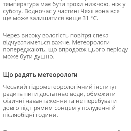
м
температура має бути трохи нижчою, ніж у
суботу. Водночас у частині Чехії вона все
о
ще може залишатися вище 31 °C.
ж
е
Через високу вологість повітря спека
п
відчуватиметься важче. Метеорологи
е
попереджають, що впродовж цього періоду
може бути душно.
р
е
Що радять метеорологи
в
и
Чеський гідрометеорологічний інститут
радить пити достатньо води, обмежити
щ
фізичні навантаження та не перебувати
и
довго під прямим сонцем у полуденні й
т
післяобідні години.
и