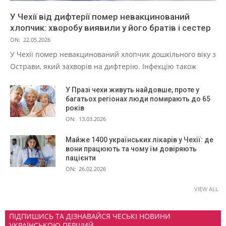
У Чехії від дифтерії помер невакцинований
хлопчик: хворобу виявили у його братів і сестер
ON:
22.05.2026
У Чехії помер невакцинований хлопчик дошкільного віку з
Острави, який захворів на дифтерію. Інфекцію також
У Празі чехи живуть найдовше, проте у
багатьох регіонах люди помирають до 65
років
ON:
13.03.2026
Майже 1400 українських лікарів у Чехії: де
вони працюють та чому їм довіряють
пацієнти
ON:
26.02.2026
VIEW ALL
ПІДПИШИСЬ ТА ДІЗНАВАЙСЯ ЧЕСЬКІ НОВИНИ
УКРАЇНСЬКОЮ ПЕРШИЙ