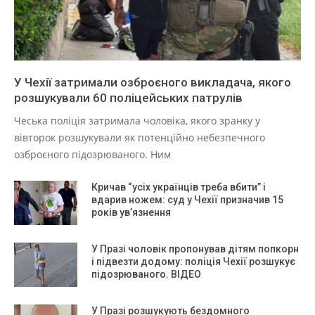
У Чехії затримали озброєного викладача, якого
розшукували 60 поліцейських патрулів
Чеська поліція затримала чоловіка, якого зранку у
вівторок розшукували як потенційно небезпечного
озброєного підозрюваного. Ним
Кричав “усіх українців треба вбити” і
вдарив ножем: суд у Чехії призначив 15
років ув’язнення
У Празі чоловік пропонував дітям попкорн
і підвезти додому: поліція Чехії розшукує
підозрюваного. ВІДЕО
У Празі розшукують бездомного