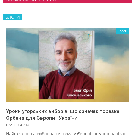
БЛОГИ
Блоги
Уроки угорських виборів: що означає поразка
Орбана для Європи і України
ON:
16.04.2026
Найскладніша виборча система у Європі, штучно нарізані