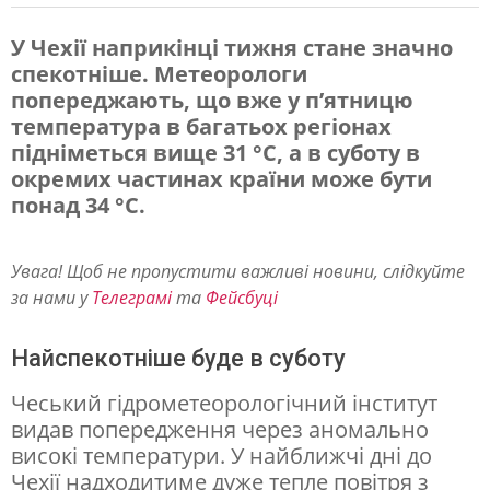
У Чехії наприкінці тижня стане значно
спекотніше. Метеорологи
У
попереджають, що вже у п’ятницю
Ч
температура в багатьох регіонах
е
підніметься вище 31 °C, а в суботу в
окремих частинах країни може бути
х
понад 34 °C.
і
ї
Увага! Щоб не пропустити важливі новини, слідкуйте
п
за нами у
Телеграмі
та
Фейсбуці
о
п
Найспекотніше буде в суботу
е
Чеський гідрометеорологічний інститут
р
видав попередження через аномально
високі температури. У найближчі дні до
е
Чехії надходитиме дуже тепле повітря з