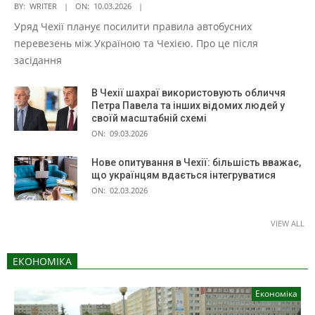
BY:
WRITER
ON:
10.03.2026
Уряд Чехії планує посилити правила автобусних
перевезень між Україною та Чехією. Про це після
засідання
В Чехії шахраї використовують обличчя
Петра Павела та інших відомих людей у
своїй масштабній схемі
ON:
09.03.2026
Нове опитування в Чехії: більшість вважає,
що українцям вдається інтегруватися
ON:
02.03.2026
VIEW ALL
ЕКОНОМІКА
Економіка