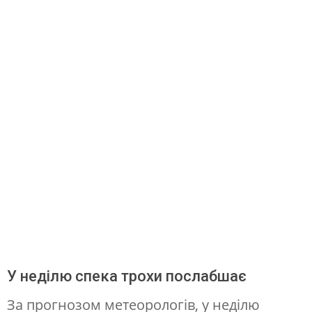
н
и
х
т
е
м
п
е
р
а
т
у
р
У неділю спека трохи послабшає
а
За прогнозом метеорологів, у неділю