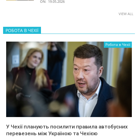
ON:
19.05.2026
VIEW ALL
РОБОТА В ЧЕХІЇ
Робота в Чехії
У Чехії планують посилити правила автобусних
перевезень між Україною та Чехією