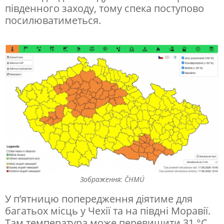
д
південного заходу, тому спека поступово
ж
посилюватиметься.
а
ю
т
ь
п
р
о
с
и
л
Зображення: ČHMÚ
ь
У п’ятницю попередження діятиме для
багатьох місць у Чехії та на півдні Моравії.
н
Там температура може перевищити 31 °C.