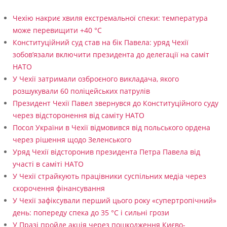
Чехію накриє хвиля екстремальної спеки: температура
може перевищити +40 °C
Конституційний суд став на бік Павела: уряд Чехії
зобов’язали включити президента до делегації на саміт
НАТО
У Чехії затримали озброєного викладача, якого
розшукували 60 поліцейських патрулів
Президент Чехії Павел звернувся до Конституційного суду
через відсторонення від саміту НАТО
Посол України в Чехії відмовився від польського ордена
через рішення щодо Зеленського
Уряд Чехії відсторонив президента Петра Павела від
участі в саміті НАТО
У Чехії страйкують працівники суспільних медіа через
скорочення фінансування
У Чехії зафіксували перший цього року «супертропічний»
день: попереду спека до 35 °C і сильні грози
У Празі пройде акція через пошкодження Києво-