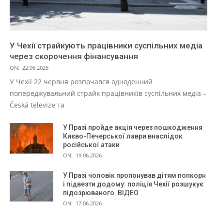
У Чехії страйкують працівники суспільних медіа
через скорочення фінансування
ON:
22.06.2026
У Чехії 22 червня розпочався одноденний
попереджувальний страйк працівників суспільних медіа –
Česká televize та
У Празі пройде акція через пошкодження
Києво-Печерської лаври внаслідок
російської атаки
ON:
19.06.2026
У Празі чоловік пропонував дітям попкорн
і підвезти додому: поліція Чехії розшукує
підозрюваного. ВІДЕО
ON:
17.06.2026