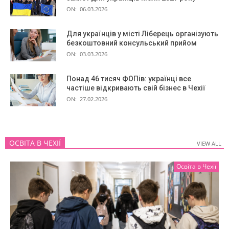
ON:
06.03.2026
Для українців у місті Ліберець організують
безкоштовний консульський прийом
ON:
03.03.2026
Понад 46 тисяч ФОПів: українці все
частіше відкривають свій бізнес в Чехії
ON:
27.02.2026
ОСВІТА В ЧЕХІЇ
VIEW ALL
VIEW ALL
Освіта в Чехії