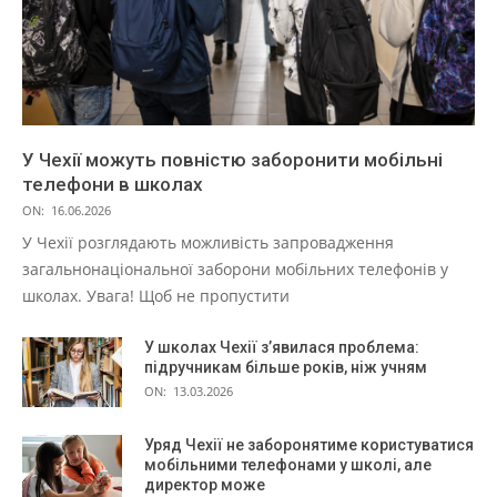
У Чехії можуть повністю заборонити мобільні
телефони в школах
ON:
16.06.2026
У Чехії розглядають можливість запровадження
загальнонаціональної заборони мобільних телефонів у
школах. Увага! Щоб не пропустити
У школах Чехії з’явилася проблема:
підручникам більше років, ніж учням
ON:
13.03.2026
Уряд Чехії не заборонятиме користуватися
мобільними телефонами у школі, але
директор може