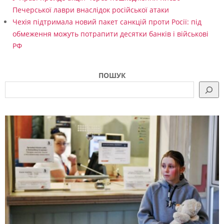
Печерської лаври внаслідок російської атаки
Чехія підтримала новий пакет санкцій проти Росії: під
обмеження можуть потрапити десятки банків і військові
РФ
ПОШУК