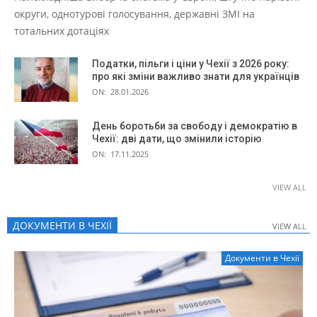
округи, однотурові голосування, державні ЗМІ на
тотальних дотаціях
Податки, пільги і ціни у Чехії з 2026 року:
про які зміни важливо знати для українців
ON:
28.01.2026
День боротьби за свободу і демократію в
Чехії: дві дати, що змінили історію
ON:
17.11.2025
VIEW ALL
ДОКУМЕНТИ В ЧЕХІЇ
VIEW ALL
VIEW ALL
Документи в Чехії