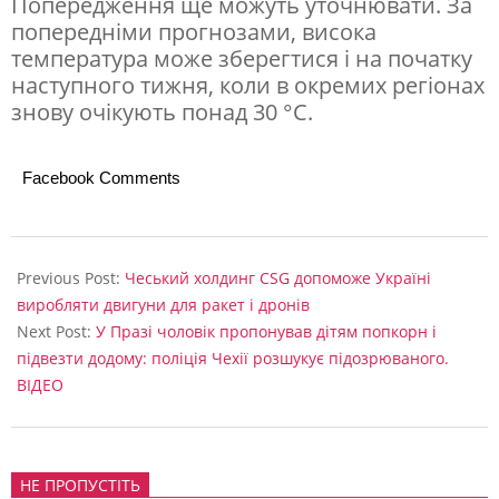
Попередження ще можуть уточнювати. За
3
попередніми прогнозами, висока
4
температура може зберегтися і на початку
г
наступного тижня, коли в окремих регіонах
знову очікують понад 30 °C.
р
а
Facebook Comments
д
у
2026-
с
06-
Previous Post:
Чеський холдинг CSG допоможе Україні
и
17
виробляти двигуни для ракет і дронів
Next Post:
У Празі чоловік пропонував дітям попкорн і
підвезти додому: поліція Чехії розшукує підозрюваного.
ВІДЕО
НЕ ПРОПУСТІТЬ