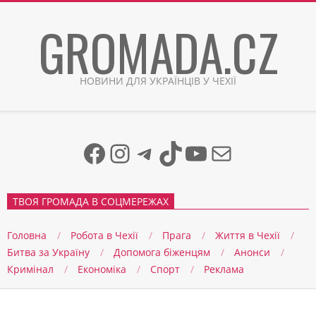
Skip
GROMADA.CZ
to
content
НОВИНИ ДЛЯ УКРАЇНЦІВ У ЧЕХІЇ
Facebook
Instagram
Telegram
TikTok
YouTube
Mail
ТВОЯ ГРОМАДА В СОЦМЕРЕЖАХ
Головна
Робота в Чехії
Прага
Життя в Чеxії
Битва за Україну
Допомога біженцям
Анонси
Кримінал
Економіка
Спорт
Реклама