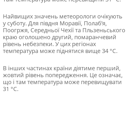
у
с
Найвищих значень метеорологи очікують
п
у суботу. Для півдня Моравії, Полаб’я,
е
Поогржя, Середньої Чехії та Пльзеньського
краю оголошено другий, помаранчевий
к
рівень небезпеки. У цих регіонах
у
температура може піднятися вище 34 °C.
:
н
В інших частинах країни діятиме перший,
жовтий рівень попередження. Це означає,
а
що і там температура може перевищувати
в
31 °C.
и
х
і
д