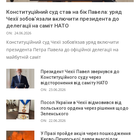
Конституційний суд став на бік Павела: уряд
Чехії зобов’язали включити президента до
делегації на саміт НАТО
ON:
24.06.2026
Конституційний суд Чехії зобов’язав уряд включити
президента Петра Павела до офіційної делегації на
майбутній саміт
Президент Чехії Павел звернувся до
Конституційного суду через
відсторонення від саміту НАТО
ON:
23.06.2026
Посол України в Чехії відмовився від
польського ордена через рішення щодо
Зеленського
ON:
22.06.2026
У Празі пройде акція через пошкодження
Києво-Печерської лаври внаслідок