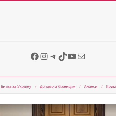
Facebook
Instagram
Telegram
TikTok
YouTube
Mail
Битва за Україну
Допомога біженцям
Анонси
Крим