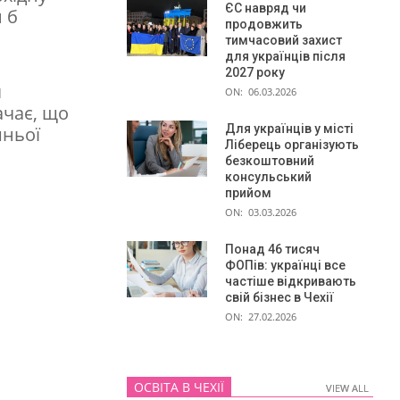
ЄС навряд чи
и б
продовжить
тимчасовий захист
для українців після
2027 року
я
ON:
06.03.2026
ачає, що
Для українців у місті
шньої
Ліберець організують
безкоштовний
консульський
прийом
ON:
03.03.2026
Понад 46 тисяч
ФОПів: українці все
частіше відкривають
свій бізнес в Чехії
ON:
27.02.2026
ОСВІТА В ЧЕХІЇ
VIEW ALL
VIEW ALL