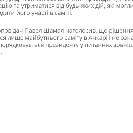
цію та утриматися від будь-яких дій, які могл
ити його участі в саміті.
оповідач Павел Шамал наголосив, що рішенн
ся лише майбутнього саміту в Анкарі і не озн
дпорядковується президенту у питаннях зовні
.