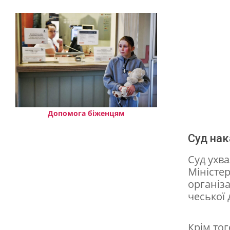
й
н
и
й
с
у
д
Допомога біженцям
с
Суд нак
т
Суд ухва
а
Міністе
в
організа
н
чеської 
а
Крім то
б