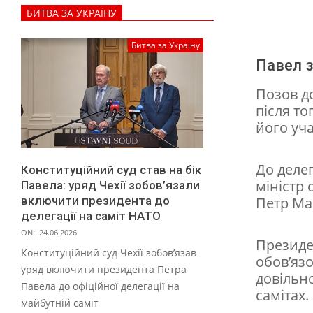
БИТВА ЗА УКРАЇНУ
е
х
Битва за Україну
і
Павел з
ї
Позов д
з
після то
його уча
о
б
До делег
Конституційний суд став на бік
о
міністр
Павела: уряд Чехії зобов’язали
в
включити президента до
Петр Ма
делегації на саміт НАТО
’
ON:
24.06.2026
я
Президе
Конституційний суд Чехії зобов’язав
обов’язо
з
уряд включити президента Петра
довільн
а
Павела до офіційної делегації на
самітах.
майбутній саміт
л