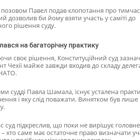
з позовом Павел подав клопотання про тимча
кий дозволив би йому взяти участь у саміті до
ного рішення суду.
лався на багаторічну практику
чи своє рішення, Конституційний суд зазна
т Чехії майже завжди входив до складу делега
 НАТО.
ми судді Павла Шамала, існує усталена практи
ення і яку слід поважати. Винятком був лише 
у.
с суд підкреслив, що поки не вирішує головне
 – хто саме має остаточне право визначати уч