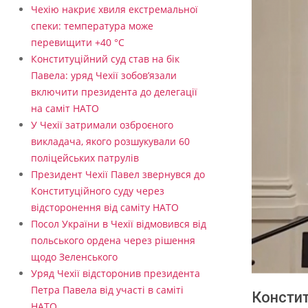
Чехію накриє хвиля екстремальної
спеки: температура може
перевищити +40 °C
Конституційний суд став на бік
Павела: уряд Чехії зобов’язали
включити президента до делегації
на саміт НАТО
У Чехії затримали озброєного
викладача, якого розшукували 60
поліцейських патрулів
Президент Чехії Павел звернувся до
Конституційного суду через
відсторонення від саміту НАТО
Посол України в Чехії відмовився від
польського ордена через рішення
щодо Зеленського
Уряд Чехії відсторонив президента
Петра Павела від участі в саміті
Констит
НАТО