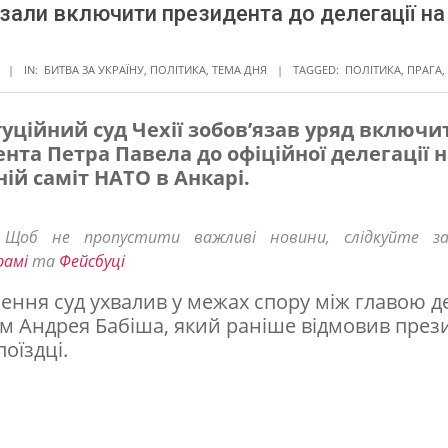
зали включити президента до делегації на
IN:
БИТВА ЗА УКРАЇНУ
,
ПОЛІТИКА
,
ТЕМА ДНЯ
TAGGED:
ПОЛІТИКА
,
ПРАГА
,
уційний суд Чехії зобов’язав уряд включи
нта Петра Павела до офіційної делегації н
ій саміт НАТО в Анкарі.
! Щоб не пропустити важливі новини, слідкуйте з
рамі
та
Фейсбуці
шення суд ухвалив у межах спору між главою 
ом Андрея Бабіша, який раніше відмовив през
поїздці.