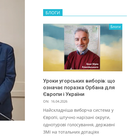
БЛОГИ
Блоги
Уроки угорських виборів: що
означає поразка Орбана для
Європи і України
ON:
16.04.2026
Найскладніша виборча система у
Європі, штучно нарізані округи,
однотурові голосування, державні
ЗМІ на тотальних дотаціях