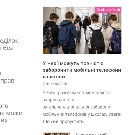
Освіта в Чехії
еділок
ї без
У Чехії можуть повністю
заборонити мобільні телефони
,
в школах
справ
ON:
16.06.2026
У Чехії розглядають можливість
запровадження
ого
загальнонаціональної заборони
 не може
мобільних телефонів у школах. Увага!
них
Щоб не пропустити