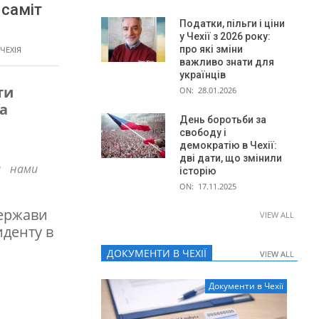
 саміт
Податки, пільги і ціни
у Чехії з 2026 року:
про які зміни
ЧЕХІЯ
важливо знати для
українців
ти
ON:
28.01.2026
а
День боротьби за
свободу і
демократію в Чехії:
дві дати, що змінили
а нами
історію
ON:
17.11.2025
держави
VIEW ALL
иденту в
ДОКУМЕНТИ В ЧЕХІЇ
VIEW ALL
VIEW ALL
Документи в Чехії