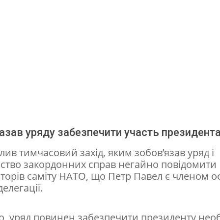
азав уряду забезпечити участь президент
лив тимчасовий захід, яким зобов’язав уряд і
рство закордонних справ негайно повідомити
торів саміту НАТО, що Петр Павел є членом о
делегації.
го, уряд повинен забезпечити президенту нео