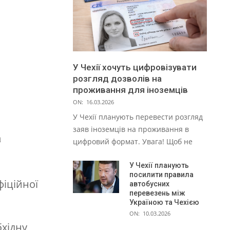
У Чехії хочуть цифровізувати
розгляд дозволів на
проживання для іноземців
ON:
16.03.2026
У Чехії планують перевести розгляд
заяв іноземців на проживання в
а
цифровий формат. Увага! Щоб не
У Чехії планують
посилити правила
фіційної
автобусних
перевезень між
Україною та Чехією
ON:
10.03.2026
бхідну