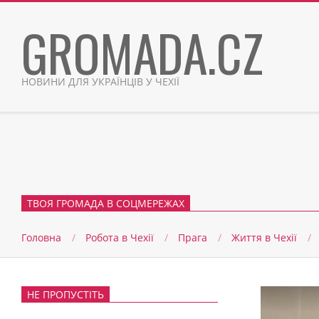
Skip
GROMADA.CZ
to
content
НОВИНИ ДЛЯ УКРАЇНЦІВ У ЧЕХІЇ
ТВОЯ ГРОМАДА В СОЦМЕРЕЖАХ
Головна
Робота в Чехії
Прага
Життя в Чеxії
НЕ ПРОПУСТІТЬ