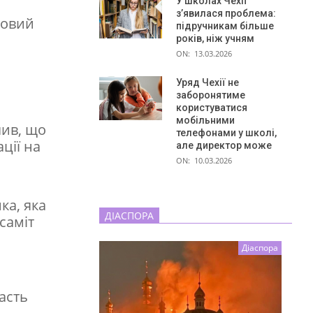
У школах Чехії
з’явилася проблема:
совий
підручникам більше
років, ніж учням
ON:
13.03.2026
Уряд Чехії не
заборонятиме
користуватися
мобільними
чив, що
телефонами у школі,
ції на
але директор може
ON:
10.03.2026
ка, яка
ДІАСПОРА
саміт
Діаспора
асть