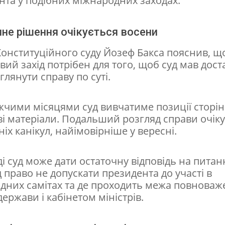
нта у подібних міжнародних заходах.
не рішення очікується восени
Конституційного суду Йозеф Бакса пояснив, щ
ий захід потрібен для того, щоб суд мав дос
глянути справу по суті.
чими місяцями суд вивчатиме позиції сторін 
ві матеріали. Подальший розгляд справи очік
тніх канікул, найімовірніше у вересні.
і суд може дати остаточну відповідь на питан
 право не допускати президента до участі в
дних самітах та де проходить межа повноваж
ержави і кабінетом міністрів.