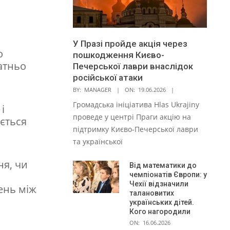
У Празі пройде акція через
о
пошкодження Києво-
татньо
Печерської лаври внаслідок
російської атаки
BY:
MANAGER
ON:
19.06.2026
Громадська ініціатива Hlas Ukrajiny
і
проведе у центрі Праги акцію на
ується
підтримку Києво-Печерської лаври
та української
ня, чи
Від математики до
чемпіонатів Європи: у
Чехії відзначили
ень між
талановитих
українських дітей.
Кого нагородили
ON:
16.06.2026