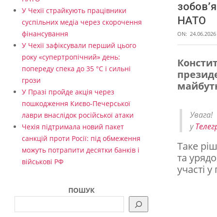
зобов’я
У Чехії страйкують працівники
НАТО
суспільних медіа через скорочення
фінансування
ON:
24.06.2026
У Чехії зафіксували перший цього
року «супертропічний» день:
Констит
попереду спека до 35 °C і сильні
президе
К
грози
майбутн
о
У Празі пройде акція через
пошкодження Києво-Печерської
н
Увага
лаври внаслідок російської атаки
с
у
Телег
Чехія підтримала новий пакет
т
санкцій проти Росії: під обмеження
Таке рі
можуть потрапити десятки банків і
и
та уряд
військові РФ
т
участі у 
у
ПОШУК
ц
і