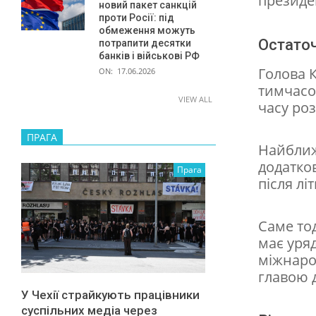
президе
новий пакет санкцій
д
проти Росії: під
обмеження можуть
е
Остаточ
потрапити десятки
банків і військові РФ
н
Голова 
ON:
17.06.2026
т
тимчасов
VIEW ALL
часу роз
а
д
ПРАГА
Найближ
о
додатко
Прага
д
після лі
е
л
Саме тод
має уряд
е
міжнаро
г
главою д
а
У Чехії страйкують працівники
суспільних медіа через
ц