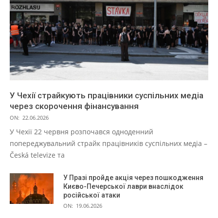
У Чехії страйкують працівники суспільних медіа
через скорочення фінансування
ON:
22.06.2026
У Чехії 22 червня розпочався одноденний
попереджувальний страйк працівників суспільних медіа –
Česká televize та
У Празі пройде акція через пошкодження
Києво-Печерської лаври внаслідок
російської атаки
ON:
19.06.2026