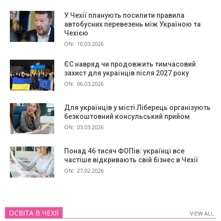
У Чехії планують посилити правила
автобусних перевезень між Україною та
Чехією
ON:
10.03.2026
ЄС навряд чи продовжить тимчасовий
захист для українців після 2027 року
ON:
06.03.2026
Для українців у місті Ліберець організують
безкоштовний консульський прийом
ON:
03.03.2026
Понад 46 тисяч ФОПів: українці все
частіше відкривають свій бізнес в Чехії
ON:
27.02.2026
ОСВІТА В ЧЕХІЇ
VIEW ALL
VIEW ALL