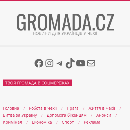
Skip
GROMADA.CZ
to
content
НОВИНИ ДЛЯ УКРАЇНЦІВ У ЧЕХІЇ
Facebook
Instagram
Telegram
TikTok
YouTube
Mail
ТВОЯ ГРОМАДА В СОЦМЕРЕЖАХ
Головна
Робота в Чехії
Прага
Життя в Чеxії
Битва за Україну
Допомога біженцям
Анонси
Кримінал
Економіка
Спорт
Реклама