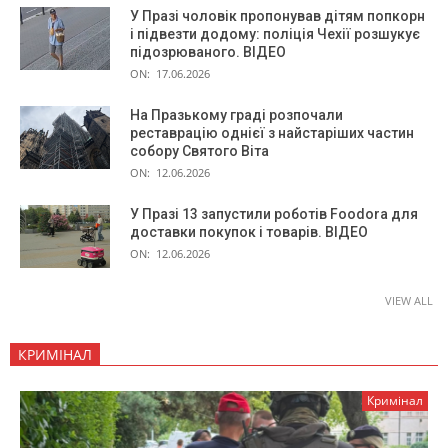
У Празі чоловік пропонував дітям попкорн
і підвезти додому: поліція Чехії розшукує
підозрюваного. ВІДЕО
ON:
17.06.2026
На Празькому граді розпочали
реставрацію однієї з найстаріших частин
собору Святого Віта
ON:
12.06.2026
У Празі 13 запустили роботів Foodora для
доставки покупок і товарів. ВІДЕО
ON:
12.06.2026
VIEW ALL
КРИМІНАЛ
Кримінал