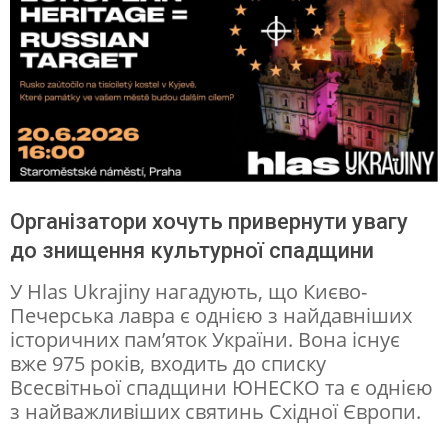
к
о
д
ж
е
н
н
Організатори хочуть привернути увагу
я
до знищення культурної спадщини
К
У Hlas Ukrajiny нагадують, що Києво-
и
Печерська лавра є однією з найдавніших
є
історичних пам’яток України. Вона існує
в
вже 975 років, входить до списку
Всесвітньої спадщини ЮНЕСКО та є однією
о
з найважливіших святинь Східної Європи.
-