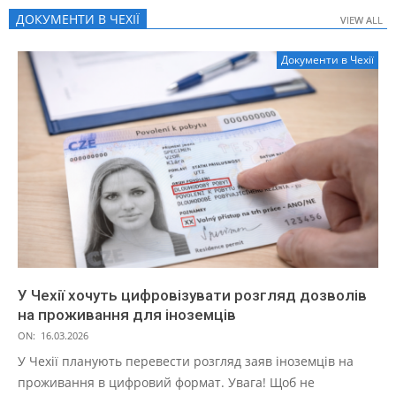
ДОКУМЕНТИ В ЧЕХІЇ
VIEW ALL
VIEW ALL
Документи в Чехії
У Чехії хочуть цифровізувати розгляд дозволів
на проживання для іноземців
ON:
16.03.2026
У Чехії планують перевести розгляд заяв іноземців на
проживання в цифровий формат. Увага! Щоб не