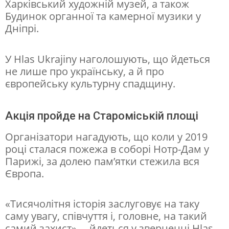
Харківський художній музей, а також
и
Будинок органної та камерної музики у
в
Дніпрі.
н
а
У Hlas Ukrajiny наголошують, що йдеться
с
не лише про українську, а й про
європейську культурну спадщину.
л
і
Акція пройде на Староміській площі
д
о
Організатори нагадують, що коли у 2019
році сталася пожежа в соборі Нотр-Дам у
к
Парижі, за долею пам’ятки стежила вся
р
Європа.
о
с
«Тисячолітня історія заслуговує на таку
саму увагу, співчуття і, головне, на такий
і
самий захист», – йдеться у зверненні Hlas