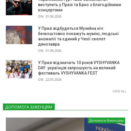
виступить у Празі та Брно з благодійними
концертами
ON:
01.06.2026
У Празі відбудеться Музейна ніч:
безкоштовно покажуть мумію, людські
аномалії та єдиний у Чехії скелет
динозавра
ON:
01.06.2026
У Празі відзначать 10 років VYSHYVANKA
DAY: українців запрошують на великий
фестиваль VYSHYVANKA FEST
ON:
22.05.2026
VIEW ALL
ДОПОМОГА БІЖЕНЦЯМ
Допомога біженцям