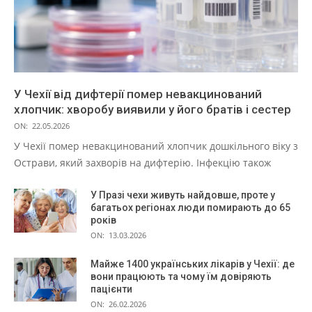
У Чехії від дифтерії помер невакцинований
хлопчик: хворобу виявили у його братів і сестер
ON:
22.05.2026
У Чехії помер невакцинований хлопчик дошкільного віку з
Острави, який захворів на дифтерію. Інфекцію також
У Празі чехи живуть найдовше, проте у
багатьох регіонах люди помирають до 65
років
ON:
13.03.2026
Майже 1400 українських лікарів у Чехії: де
вони працюють та чому їм довіряють
пацієнти
ON:
26.02.2026