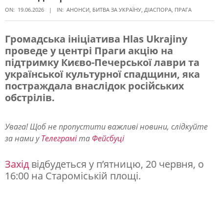
ON:
19.06.2026
IN:
АНОНСИ
,
БИТВА ЗА УКРАЇНУ
,
ДІАСПОРА
,
ПРАГА
Громадська ініціатива Hlas Ukrajiny
проведе у центрі Праги акцію на
У
підтримку Києво-Печерської лаври та
П
української культурної спадщини, яка
р
постраждала внаслідок російських
обстрілів.
а
з
Увага! Щоб не пропустити важливі новини, слідкуйте
і
за нами у
Телеграмі
та
Фейсбуці
п
р
Захід
відбудеться у п’ятницю, 20 червня, о
16:00 на Староміській площі.
о
й
д