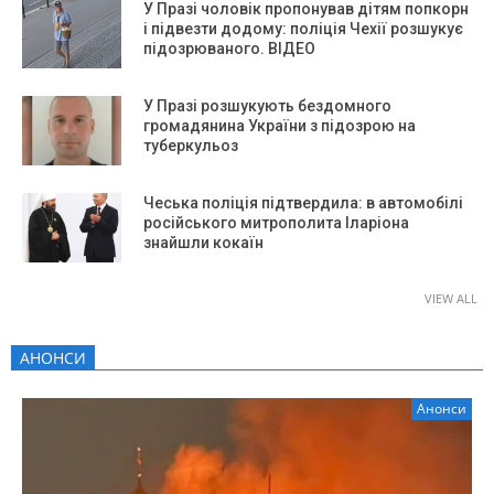
У Празі чоловік пропонував дітям попкорн
і підвезти додому: поліція Чехії розшукує
підозрюваного. ВІДЕО
У Празі розшукують бездомного
громадянина України з підозрою на
туберкульоз
Чеська поліція підтвердила: в автомобілі
російського митрополита Іларіона
знайшли кокаїн
VIEW ALL
АНОНСИ
Анонси