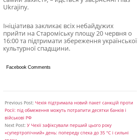
й
Ukrajiny.
с
ь
Ініціатива закликає всіх небайдужих
прийти на Староміську площу 20 червня о
к
16:00 та підтримати збереження української
о
культурної спадщини.
ї
а
Facebook Comments
т
а
к
2026-
06-
и
Previous Post:
Чехія підтримала новий пакет санкцій проти
19
Росії: під обмеження можуть потрапити десятки банків і
військові РФ
Next Post:
У Чехії зафіксували перший цього року
«супертропічний» день: попереду спека до 35 °C і сильні