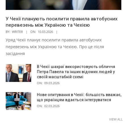
У Чехії планують посилити правила автобусних
перевезень між Україною та Чехією
BY:
WRITER
ON:
10.03.2026
Уряд Чехії планує посилити правила автобусних
перевезень між Україною та Чехією. Про це після
засідання
В Чехії шахраї використовують обличчя
Петра Павела та інших відомих людей у
своїй масштабній схемі
ON:
09.03.2026
Нове опитування в Чехії: більшість вважає,
що українцям вдається інтегруватися
ON:
02.03.2026
VIEW ALL