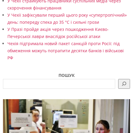
У Чехії страйкують працівники суспільних медіа через
скорочення фінансування
У Чехії зафіксували перший цього року «супертропічний»
день: попереду спека до 35 °C і сильні грози
У Празі пройде акція через пошкодження Києво-
Печерської лаври внаслідок російської атаки
Чехія підтримала новий пакет санкцій проти Росії: під
обмеження можуть потрапити десятки банків і військові
РФ
ПОШУК