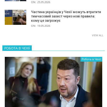
ON:
25.05.2026
Частина українців у Чехії можуть втратити
тимчасовий захист через нові правила:
кому це загрожує
ON:
19.05.2026
VIEW ALL
РОБОТА В ЧЕХІЇ
Робота в Чехії