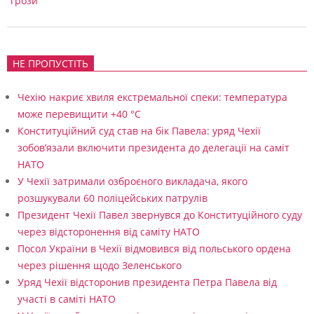
грози
НЕ ПРОПУСТІТЬ
Чехію накриє хвиля екстремальної спеки: температура
може перевищити +40 °C
Конституційний суд став на бік Павела: уряд Чехії
зобов’язали включити президента до делегації на саміт
НАТО
У Чехії затримали озброєного викладача, якого
розшукували 60 поліцейських патрулів
Президент Чехії Павел звернувся до Конституційного суду
через відсторонення від саміту НАТО
Посол України в Чехії відмовився від польського ордена
через рішення щодо Зеленського
Уряд Чехії відсторонив президента Петра Павела від
участі в саміті НАТО