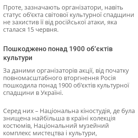
П
Проте, зазначають організатори, навіть
е
статус об’єкта світової культурної спадщини
не захистив її від російської атаки, яка
ч
сталася 15 червня.
е
р
Пошкоджено понад 1900 об’єктів
с
культури
ь
За даними організаторів акції, від початку
к
повномасштабного вторгнення Росія
о
пошкодила понад 1900 об’єктів культурної
ї
спадщини в Україні.
л
Серед них – Національна кіностудія, де була
а
знищена найбільша в країні колекція
в
костюмів, Національний музейний
р
комплекс мистецтва і культури,