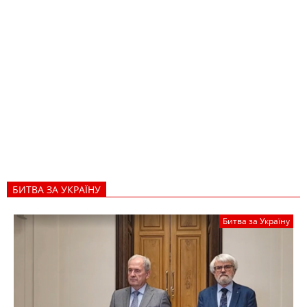
БИТВА ЗА УКРАЇНУ
Битва за Україну