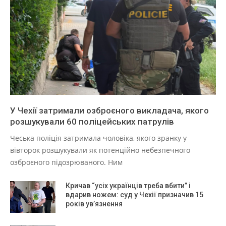
У Чехії затримали озброєного викладача, якого
розшукували 60 поліцейських патрулів
Чеська поліція затримала чоловіка, якого зранку у
вівторок розшукували як потенційно небезпечного
озброєного підозрюваного. Ним
Кричав “усіх українців треба вбити” і
вдарив ножем: суд у Чехії призначив 15
років ув’язнення