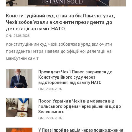
Конституційний суд став на бік Павела: уряд
Чехії зобов’язали включити президента до
делегації на саміт НАТО
ON:
24.06.2026
Конституційний суд Чехії зобов’язав уряд включити
президента Петра Павела до офіційної делегації на
майбутній саміт
Президент Чехії Павел звернувся до
Конституційного суду через
відсторонення від саміту НАТО
ON:
23.06.2026
Посол України в Чехії відмовився від
польського ордена через рішення щодо
Зеленського
ON:
22.06.2026
У Празі пройде акція через пошкодження