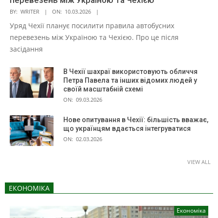
перевезень між Україною та Чехією
BY:
WRITER
ON:
10.03.2026
Уряд Чехії планує посилити правила автобусних
перевезень між Україною та Чехією. Про це після
засідання
В Чехії шахраї використовують обличчя
Петра Павела та інших відомих людей у
своїй масштабній схемі
ON:
09.03.2026
Нове опитування в Чехії: більшість вважає,
що українцям вдається інтегруватися
ON:
02.03.2026
VIEW ALL
ЕКОНОМІКА
Економіка