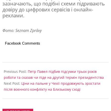
зазначають, що подібні схеми підривають
д
довіру до цифрових сервісів і онлайн-
о
реклами.
м
Фото: Seznam Zprávy
и
х
Facebook Comments
л
ю
д
2026-
е
03-
Previous Post:
Петр Павел підбив підсумки трьох років
09
роботи та сказав чи піде на другий термін президентства
й
Next Post:
Ціни на пальне у Чехії продовжують зростати
у
після воєнного конфлікту на Близькому сході
с
в
о