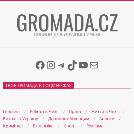
Skip
GROMADA.CZ
to
content
НОВИНИ ДЛЯ УКРАЇНЦІВ У ЧЕХІЇ
Facebook
Instagram
Telegram
TikTok
YouTube
Mail
ТВОЯ ГРОМАДА В СОЦМЕРЕЖАХ
Головна
Робота в Чехії
Прага
Життя в Чеxії
Битва за Україну
Допомога біженцям
Анонси
Кримінал
Економіка
Спорт
Реклама