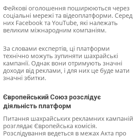
Фейкові оголошення поширюються через
ь
соціальні мережі та відеоплатформи. Серед
о
них Facebook та YouTube, які належать
б
великим міжнародним компаніям.
л
и
За словами експертів, ці платформи
технічно можуть зупиняти шахрайські
ч
кампанії. Однак вони отримують значні
ч
доходи від реклами, і для них це буде мати
я
значні збитки.
П
е
Європейський Союз розслідує
діяльність платформ
т
р
Питання шахрайських рекламних кампаній
розглядає Європейська комісія.
а
Розслідування ведеться в межах Акта про
П