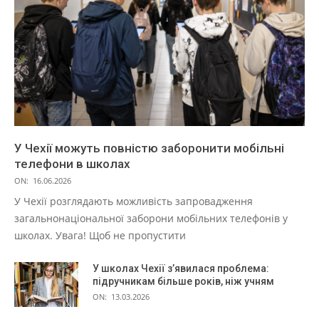
У Чехії можуть повністю заборонити мобільні
телефони в школах
ON:
16.06.2026
У Чехії розглядають можливість запровадження
загальнонаціональної заборони мобільних телефонів у
школах. Увага! Щоб не пропустити
У школах Чехії з’явилася проблема:
підручникам більше років, ніж учням
ON:
13.03.2026