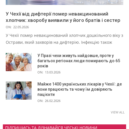
У Чехії від дифтерії помер невакцинований
хлопчик: хворобу виявили у його братів і сестер
ON:
22.05.2026
У Чехії помер невакцинований хлопчик дошкільного віку з
Острави, який захворів на дифтерію. Інфекцію також
У Празі чехи живуть найдовше, проте у
багатьох регіонах люди помирають до 65
років
ON:
13.03.2026
Майже 1400 українських лікарів у Чехії: де
вони працюють та чому їм довіряють
пацієнти
ON:
26.02.2026
VIEW ALL
ПІДПИШИСЬ ТА ДІЗНАВАЙСЯ ЧЕСЬКІ НОВИНИ