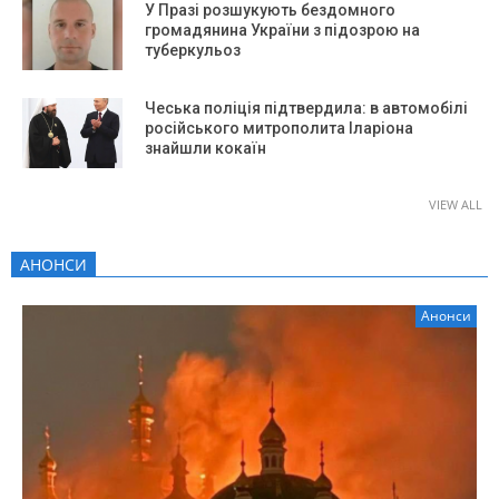
У Празі розшукують бездомного
громадянина України з підозрою на
туберкульоз
Чеська поліція підтвердила: в автомобілі
російського митрополита Іларіона
знайшли кокаїн
VIEW ALL
АНОНСИ
Анонси