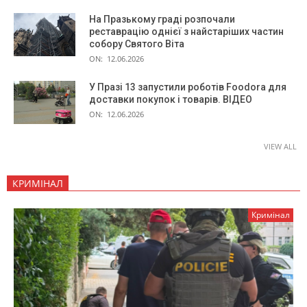
На Празькому граді розпочали
реставрацію однієї з найстаріших частин
собору Святого Віта
ON:
12.06.2026
У Празі 13 запустили роботів Foodora для
доставки покупок і товарів. ВІДЕО
ON:
12.06.2026
VIEW ALL
КРИМІНАЛ
Кримінал