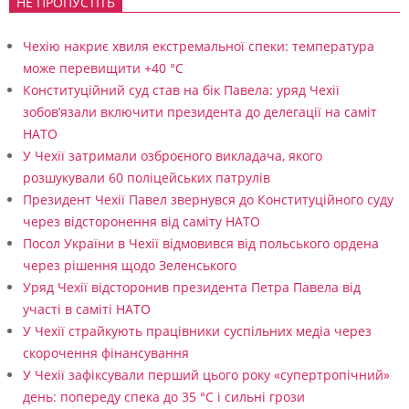
НЕ ПРОПУСТІТЬ
ї
Чехію накриє хвиля екстремальної спеки: температура
й
може перевищити +40 °C
м
Конституційний суд став на бік Павела: уряд Чехії
а
зобов’язали включити президента до делегації на саміт
НАТО
с
У Чехії затримали озброєного викладача, якого
ш
розшукували 60 поліцейських патрулів
т
Президент Чехії Павел звернувся до Конституційного суду
через відсторонення від саміту НАТО
а
Посол України в Чехії відмовився від польського ордена
б
через рішення щодо Зеленського
н
Уряд Чехії відсторонив президента Петра Павела від
участі в саміті НАТО
і
У Чехії страйкують працівники суспільних медіа через
й
скорочення фінансування
с
У Чехії зафіксували перший цього року «супертропічний»
день: попереду спека до 35 °C і сильні грози
х