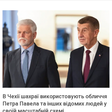
В Чехії шахраї використовують обличчя
Петра Павела та інших відомих людей у
своїй масштабній схемі