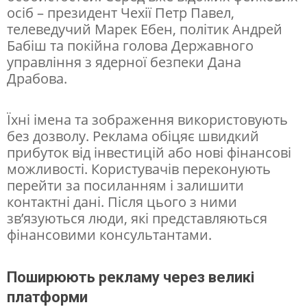
осіб – президент Чехії Петр Павел,
ї
телеведучий Марек Ебен, політик Андрей
в
Бабіш та покійна голова Державного
управління з ядерної безпеки Дана
и
Драбова.
к
о
Їхні імена та зображення використовують
р
без дозволу. Реклама обіцяє швидкий
и
прибуток від інвестицій або нові фінансові
можливості. Користувачів переконують
с
перейти за посиланням і залишити
т
контактні дані. Після цього з ними
о
зв’язуються люди, які представляються
фінансовими консультантами.
в
у
Поширюють рекламу через великі
ю
платформи
т