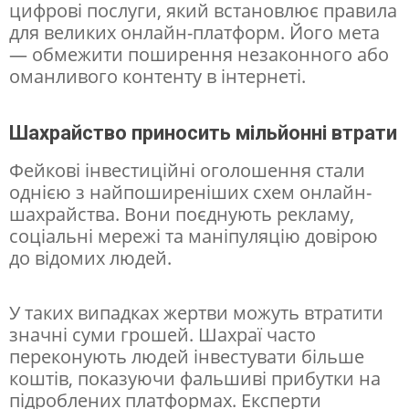
цифрові послуги, який встановлює правила
а
для великих онлайн-платформ. Його мета
— обмежити поширення незаконного або
в
оманливого контенту в інтернеті.
е
л
Шахрайство приносить мільйонні втрати
а
Фейкові інвестиційні оголошення стали
т
однією з найпоширеніших схем онлайн-
а
шахрайства. Вони поєднують рекламу,
і
соціальні мережі та маніпуляцію довірою
до відомих людей.
н
ш
У таких випадках жертви можуть втратити
и
значні суми грошей. Шахраї часто
х
переконують людей інвестувати більше
в
коштів, показуючи фальшиві прибутки на
підроблених платформах. Експерти
і