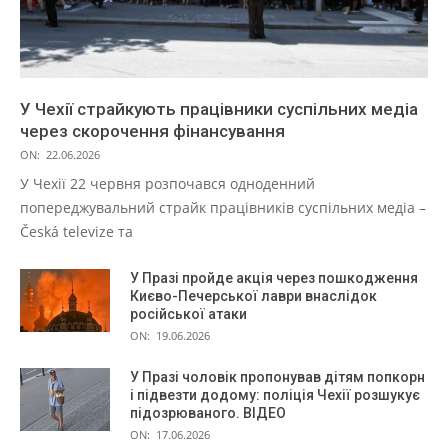
У Чехії страйкують працівники суспільних медіа
через скорочення фінансування
ON:
22.06.2026
У Чехії 22 червня розпочався одноденний
попереджувальний страйк працівників суспільних медіа –
Česká televize та
У Празі пройде акція через пошкодження
Києво-Печерської лаври внаслідок
російської атаки
ON:
19.06.2026
У Празі чоловік пропонував дітям попкорн
і підвезти додому: поліція Чехії розшукує
підозрюваного. ВІДЕО
ON:
17.06.2026