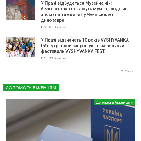
У Празі відбудеться Музейна ніч:
безкоштовно покажуть мумію, людські
аномалії та єдиний у Чехії скелет
динозавра
ON:
01.06.2026
У Празі відзначать 10 років VYSHYVANKA
DAY: українців запрошують на великий
фестиваль VYSHYVANKA FEST
ON:
22.05.2026
VIEW ALL
ДОПОМОГА БІЖЕНЦЯМ
Допомога біженцям