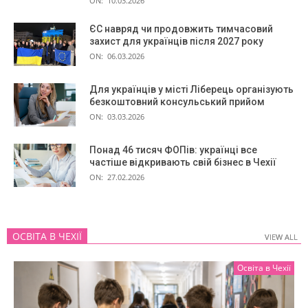
ON:
10.03.2026
ЄС навряд чи продовжить тимчасовий
захист для українців після 2027 року
ON:
06.03.2026
Для українців у місті Ліберець організують
безкоштовний консульський прийом
ON:
03.03.2026
Понад 46 тисяч ФОПів: українці все
частіше відкривають свій бізнес в Чехії
ON:
27.02.2026
ОСВІТА В ЧЕХІЇ
VIEW ALL
VIEW ALL
Освіта в Чехії