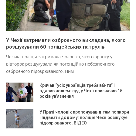
У Чехії затримали озброєного викладача, якого
розшукували 60 поліцейських патрулів
Чеська поліція затримала чоловіка, якого зранку у
вівторок розшукували як потенційно небезпечного
озброєного підозрюваного. Ним
Кричав “усіх українців треба вбити” і
вдарив ножем: суд у Чехії призначив 15
років ув’язнення
У Празі чоловік пропонував дітям попкорн
і підвезти додому: поліція Чехії розшукує
підозрюваного. ВІДЕО