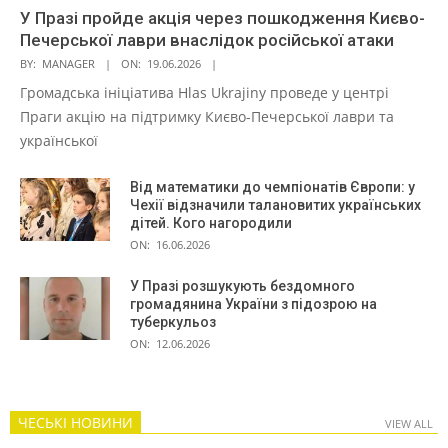
У Празі пройде акція через пошкодження Києво-
Печерської лаври внаслідок російської атаки
BY:
MANAGER
ON:
19.06.2026
Громадська ініціатива Hlas Ukrajiny проведе у центрі
Праги акцію на підтримку Києво-Печерської лаври та
української
Від математики до чемпіонатів Європи: у
Чехії відзначили талановитих українських
дітей. Кого нагородили
ON:
16.06.2026
У Празі розшукують бездомного
громадянина України з підозрою на
туберкульоз
ON:
12.06.2026
ЧЕСЬКІ НОВИНИ
VIEW ALL