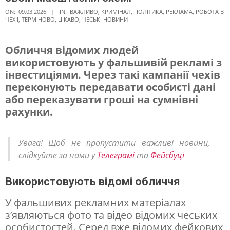
ON:
09.03.2026
IN:
ВАЖЛИВО
,
КРИМІНАЛ
,
ПОЛІТИКА
,
РЕКЛАМА
,
РОБОТА В
ЧЕХІЇ
,
ТЕРМІНОВО
,
ЦІКАВО
,
ЧЕСЬКІ НОВИНИ
Обличчя відомих людей
використовують у фальшивій рекламі з
В
інвестиціями. Через такі кампанії чехів
Ч
переконують передавати особисті дані
е
або переказувати гроші на сумнівні
рахунки.
х
і
Увага! Щоб не пропустити важливі новини,
ї
слідкуйте за нами у
Телеграмі
та
Фейсбуці
ш
а
Використовують відомі обличчя
х
У фальшивих рекламних матеріалах
р
з’являються фото та відео відомих чеських
особистостей. Серед вже відомих фейкових
а