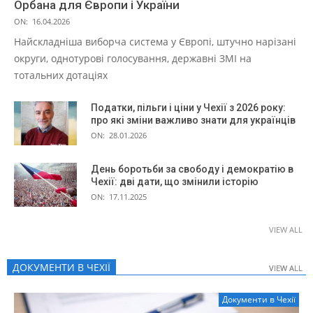
Орбана для Європи і України
ON:
16.04.2026
Найскладніша виборча система у Європі, штучно нарізані
округи, однотурові голосування, державні ЗМІ на
тотальних дотаціях
Податки, пільги і ціни у Чехії з 2026 року:
про які зміни важливо знати для українців
ON:
28.01.2026
День боротьби за свободу і демократію в
Чехії: дві дати, що змінили історію
ON:
17.11.2025
VIEW ALL
ДОКУМЕНТИ В ЧЕХІЇ
VIEW ALL
VIEW ALL
Документи в Чехії