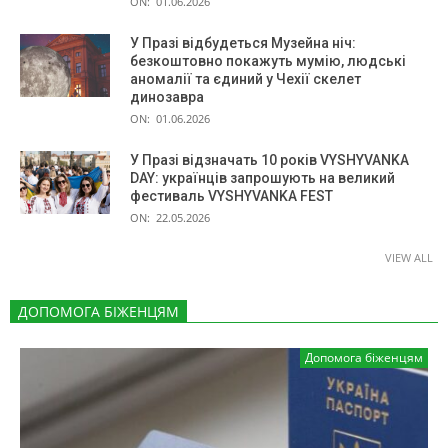
ON:
01.06.2026
У Празі відбудеться Музейна ніч:
безкоштовно покажуть мумію, людські
аномалії та єдиний у Чехії скелет
динозавра
ON:
01.06.2026
У Празі відзначать 10 років VYSHYVANKA
DAY: українців запрошують на великий
фестиваль VYSHYVANKA FEST
ON:
22.05.2026
VIEW ALL
ДОПОМОГА БІЖЕНЦЯМ
Допомога біженцям