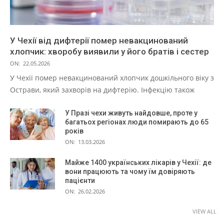
У Чехії від дифтерії помер невакцинований
хлопчик: хворобу виявили у його братів і сестер
ON:
22.05.2026
У Чехії помер невакцинований хлопчик дошкільного віку з
Острави, який захворів на дифтерію. Інфекцію також
У Празі чехи живуть найдовше, проте у
багатьох регіонах люди помирають до 65
років
ON:
13.03.2026
Майже 1400 українських лікарів у Чехії: де
вони працюють та чому їм довіряють
пацієнти
ON:
26.02.2026
VIEW ALL