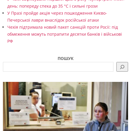
день: попереду спека до 35 °C і сильні грози
У Празі пройде акція через пошкодження Києво-
Печерської лаври внаслідок російської атаки
Чехія підтримала новий пакет санкцій проти Росії: під
обмеження можуть потрапити десятки банків і військові
РФ
ПОШУК