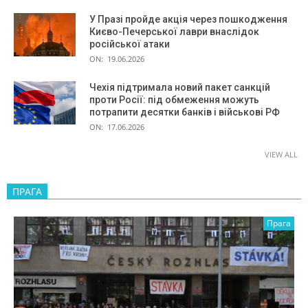
У Празі пройде акція через пошкодження
Києво-Печерської лаври внаслідок
російської атаки
ON:
19.06.2026
Чехія підтримала новий пакет санкцій
проти Росії: під обмеження можуть
потрапити десятки банків і військові РФ
ON:
17.06.2026
VIEW ALL
ПРАГА
Прага