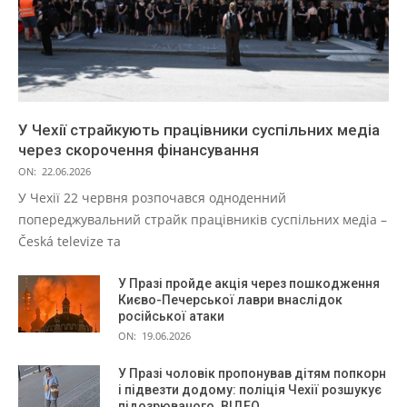
У Чехії страйкують працівники суспільних медіа
через скорочення фінансування
ON:
22.06.2026
У Чехії 22 червня розпочався одноденний
попереджувальний страйк працівників суспільних медіа –
Česká televize та
У Празі пройде акція через пошкодження
Києво-Печерської лаври внаслідок
російської атаки
ON:
19.06.2026
У Празі чоловік пропонував дітям попкорн
і підвезти додому: поліція Чехії розшукує
підозрюваного. ВІДЕО