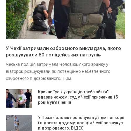
У Чехії затримали озброєного викладача, якого
розшукували 60 поліцейських патрулів
Чеська поліція затримала чоловіка, якого зранку у
вівторок розшукували як потенційно небезпечного
озброєного підозрюваного. Ним
Кричав “усіх українців треба вбити” і
вдарив ножем: суд у Чехії призначив 15
років ув’язнення
У Празі чоловік пропонував дітям попкорн
і підвезти додому: поліція Чехії розшукує
підозрюваного. ВІДЕО