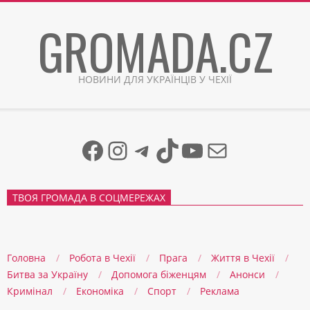
Skip
GROMADA.CZ
to
content
НОВИНИ ДЛЯ УКРАЇНЦІВ У ЧЕХІЇ
Facebook
Instagram
Telegram
TikTok
YouTube
Mail
ТВОЯ ГРОМАДА В СОЦМЕРЕЖАХ
Головна
Робота в Чехії
Прага
Життя в Чеxії
Битва за Україну
Допомога біженцям
Анонси
Кримінал
Економіка
Спорт
Реклама