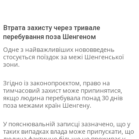
у
т
Втрата захисту через тривале
ь
перебування поза Шенгеном
в
т
Одне з найважливіших нововведень
стосується поїздок за межі Шенгенської
р
зони.
а
т
Згідно із законопроєктом, право на
и
тимчасовий захист може припинятися,
якщо людина перебувала понад 30 днів
т
поза межами країн Шенгену.
и
т
У пояснювальній записці зазначено, що у
и
таких випадках влада може припускати, що
м
людина фактично більше не проживає у