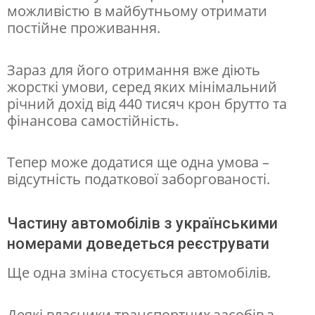
можливістю в майбутньому отримати
а
постійне проживання.
:
к
Зараз для його отримання вже діють
жорсткі умови, серед яких мінімальний
о
річний дохід від 440 тисяч крон брутто та
м
фінансова самостійність.
у
ц
Тепер може додатися ще одна умова –
е
відсутність податкової заборгованості.
з
а
Частину автомобілів з українськими
номерами доведеться реєструвати
г
р
Ще одна зміна стосується автомобілів.
о
ж
Деякі власники транспортних засобів з