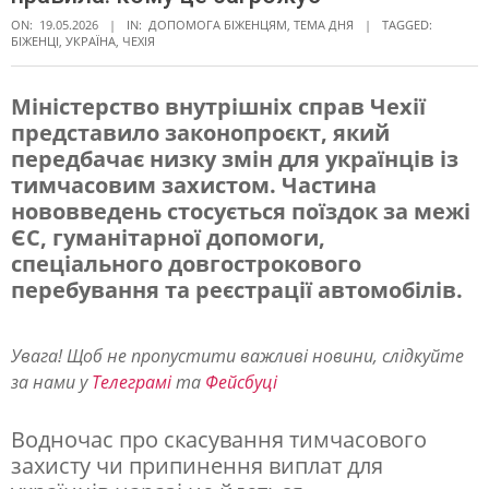
ON:
19.05.2026
IN:
ДОПОМОГА БІЖЕНЦЯМ
,
ТЕМА ДНЯ
TAGGED:
БІЖЕНЦІ
,
УКРАЇНА
,
ЧЕХІЯ
Міністерство внутрішніх справ Чехії
представило законопроєкт, який
Ч
передбачає низку змін для українців із
а
тимчасовим захистом. Частина
с
нововведень стосується поїздок за межі
ЄС, гуманітарної допомоги,
т
спеціального довгострокового
и
перебування та реєстрації автомобілів.
н
а
Увага! Щоб не пропустити важливі новини, слідкуйте
у
за нами у
Телеграмі
та
Фейсбуці
к
Водночас про скасування тимчасового
р
захисту чи припинення виплат для
а