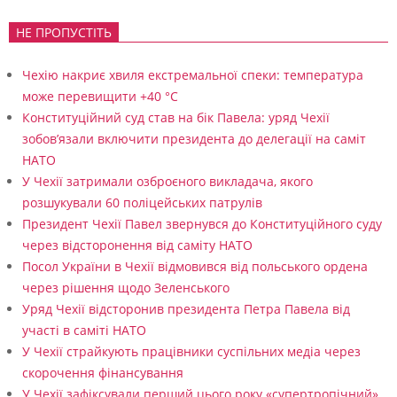
НЕ ПРОПУСТІТЬ
Чехію накриє хвиля екстремальної спеки: температура
може перевищити +40 °C
Конституційний суд став на бік Павела: уряд Чехії
зобов’язали включити президента до делегації на саміт
НАТО
У Чехії затримали озброєного викладача, якого
розшукували 60 поліцейських патрулів
Президент Чехії Павел звернувся до Конституційного суду
через відсторонення від саміту НАТО
Посол України в Чехії відмовився від польського ордена
через рішення щодо Зеленського
Уряд Чехії відсторонив президента Петра Павела від
участі в саміті НАТО
У Чехії страйкують працівники суспільних медіа через
скорочення фінансування
У Чехії зафіксували перший цього року «супертропічний»