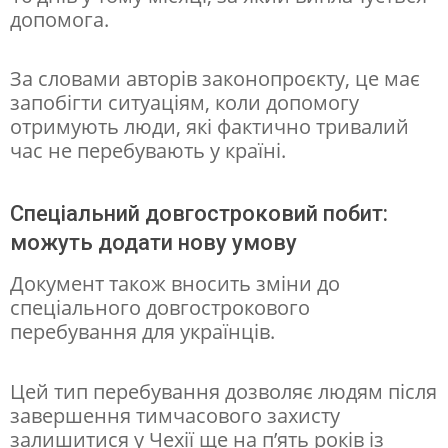
допомога.
е
р
За словами авторів законопроєкту, це має
е
запобігти ситуаціям, коли допомогу
з
отримують люди, які фактично тривалий
час не перебувають у країні.
н
о
Спеціальний довгостроковий побит:
в
можуть додати нову умову
і
Документ також вносить зміни до
п
спеціального довгострокового
р
перебування для українців.
а
в
Цей тип перебування дозволяє людям після
и
завершення тимчасового захисту
залишитися у Чехії ще на п’ять років із
л