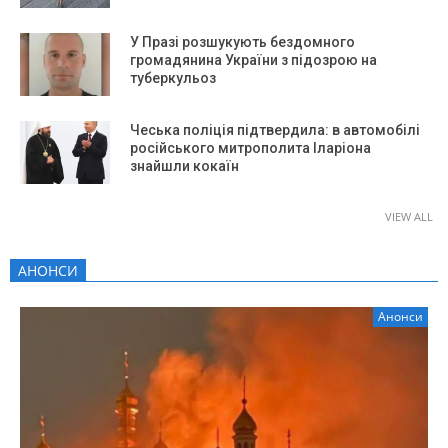
У Празі розшукують бездомного
громадянина України з підозрою на
туберкульоз
Чеська поліція підтвердила: в автомобілі
російського митрополита Іларіона
знайшли кокаїн
VIEW ALL
АНОНСИ
Анонси