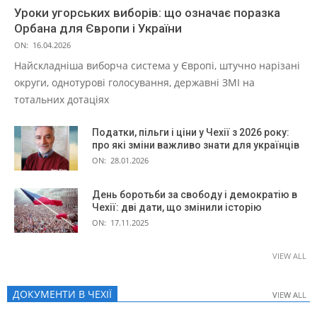
Уроки угорських виборів: що означає поразка
Орбана для Європи і України
ON:
16.04.2026
Найскладніша виборча система у Європі, штучно нарізані
округи, однотурові голосування, державні ЗМІ на
тотальних дотаціях
Податки, пільги і ціни у Чехії з 2026 року:
про які зміни важливо знати для українців
ON:
28.01.2026
День боротьби за свободу і демократію в
Чехії: дві дати, що змінили історію
ON:
17.11.2025
VIEW ALL
ДОКУМЕНТИ В ЧЕХІЇ
VIEW ALL
VIEW ALL