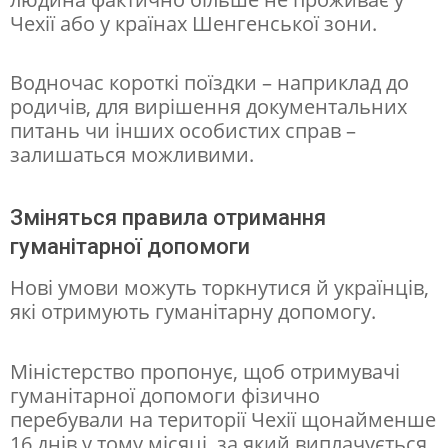
Чехії або у країнах Шенгенської зони.
ч
а
Водночас короткі поїздки – наприклад до
с
родичів, для вирішення документальних
о
питань чи інших особистих справ –
залишаться можливими.
в
и
Зміняться правила отримання
й
гуманітарної допомоги
з
а
Нові умови можуть торкнутися й українців,
які отримують гуманітарну допомогу.
х
и
Міністерство пропонує, щоб отримувачі
с
гуманітарної допомоги фізично
т
перебували на території Чехії щонайменше
16 днів у тому місяці, за який виплачується
ч