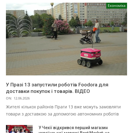
Економіка
У Празі 13 запустили роботів Foodora для
доставки покупок і товарів. ВІДЕО
ON:
12.06.2026
Жителі кількох районів Праги 13 вже можуть замовляти
товари з доставкою за допомогою автономних роботів
У Чехії відкрився перший магазин
української мережі Best Market: на