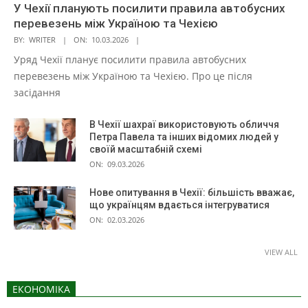
У Чехії планують посилити правила автобусних
перевезень між Україною та Чехією
BY:
WRITER
ON:
10.03.2026
Уряд Чехії планує посилити правила автобусних
перевезень між Україною та Чехією. Про це після
засідання
В Чехії шахраї використовують обличчя
Петра Павела та інших відомих людей у
своїй масштабній схемі
ON:
09.03.2026
Нове опитування в Чехії: більшість вважає,
що українцям вдається інтегруватися
ON:
02.03.2026
VIEW ALL
ЕКОНОМІКА