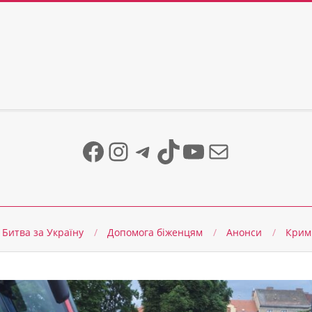
Facebook
Instagram
Telegram
TikTok
YouTube
Mail
Битва за Україну
Допомога біженцям
Анонси
Крим