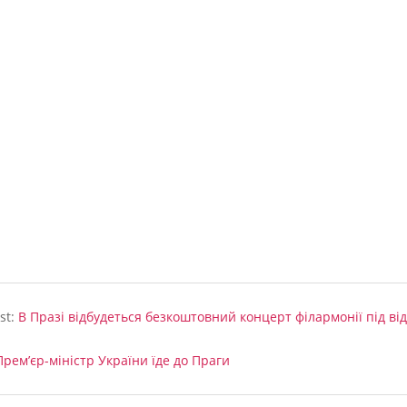
st:
В Празі відбудеться безкоштовний концерт філармонії під ві
Прем’єр-міністр України їде до Праги