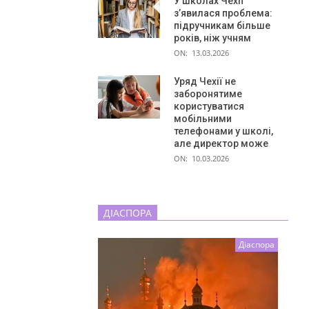
У школах Чехії
з’явилася проблема:
підручникам більше
років, ніж учням
ON:
13.03.2026
Уряд Чехії не
заборонятиме
користуватися
мобільними
телефонами у школі,
але директор може
ON:
10.03.2026
ДІАСПОРА
Діаспора