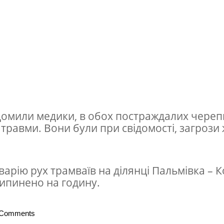
домили медики, в обох постраждалих череп
 травми. Вони були при свідомості, загрози
варію рух трамваїв на ділянці Пальмівка – 
ипинено на годину.
 Comments