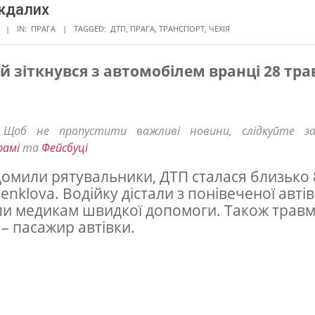
ждалих
IN:
ПРАГА
TAGGED:
ДТП
,
ПРАГА
,
ТРАНСПОРТ
,
ЧЕХІЯ
 зіткнувся з автомобілем вранці 28 тра
! Щоб не пропустити важливі новини, слідкуйте з
рамі
та
Фейсбуці
домили рятувальники, ДТП сталася близько 
enklova. Водійку дістали з понівеченої автів
и медикам швидкої допомоги. Також трав
 – пасажир автівки.