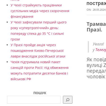
постра
У Чехії страйкують працівники
ON:
28.05.2024
суспільних медіа через скорочення
фінансування
У Чехії зафіксували перший цього
Трамвай
року «супертропічний» день:
Празі.
В
попереду спека до 35 °C і сильні
П
грози
Увага
р
У Празі пройде акція через
у
Телег
пошкодження Києво-Печерської
а
лаври внаслідок російської атаки
Як пові
з
Чехія підтримала новий пакет
вулиці Z
і
санкцій проти Росії: під обмеження
передал
можуть потрапити десятки банків і
т
чоловік
військові РФ
р
а
ПОШУК
м