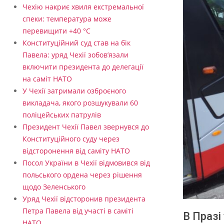
Чехію накриє хвиля екстремальної
спеки: температура може
перевищити +40 °C
Конституційний суд став на бік
Павела: уряд Чехії зобов’язали
включити президента до делегації
на саміт НАТО
У Чехії затримали озброєного
викладача, якого розшукували 60
поліцейських патрулів
Президент Чехії Павел звернувся до
Конституційного суду через
відсторонення від саміту НАТО
Посол України в Чехії відмовився від
польського ордена через рішення
щодо Зеленського
Уряд Чехії відсторонив президента
Петра Павела від участі в саміті
В Празі
НАТО