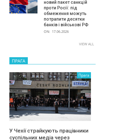
новий пакет санкцій
проти Росії: під
обмеження можуть
потрапити десятки
банків і військові РФ
ON:
17.06.2026
VIEW ALL
ПРАГА
Прага
У Чехії страйкують працівники
суспільних медіа через