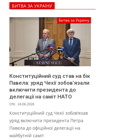
о
БИТВА ЗА УКРАЇНУ
с
т
Битва за Україну
р
а
ж
д
а
Конституційний суд став на бік
л
Павела: уряд Чехії зобов’язали
и
включити президента до
делегації на саміт НАТО
х
ON:
24.06.2026
Конституційний суд Чехії зобов’язав
уряд включити президента Петра
Павела до офіційної делегації на
майбутній саміт