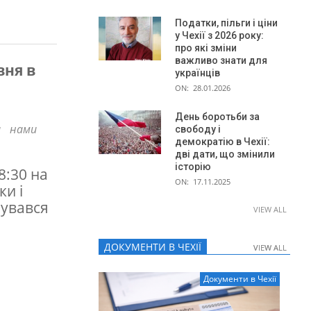
Податки, пільги і ціни
у Чехії з 2026 року:
про які зміни
важливо знати для
вня в
українців
ON:
28.01.2026
День боротьби за
а нами
свободу і
демократію в Чехії:
дві дати, що змінили
історію
8:30 на
ON:
17.11.2025
ки і
мувався
VIEW ALL
ДОКУМЕНТИ В ЧЕХІЇ
VIEW ALL
VIEW ALL
Документи в Чехії