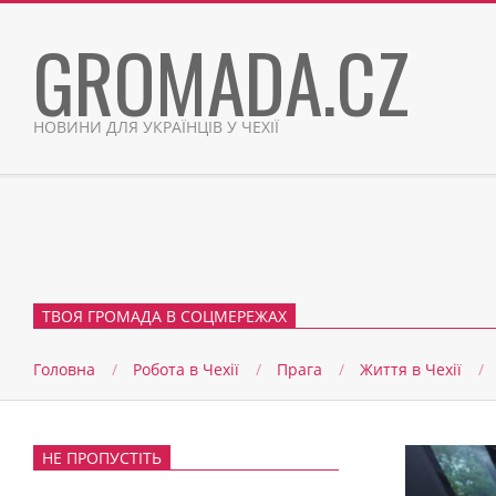
Skip
GROMADA.CZ
to
content
НОВИНИ ДЛЯ УКРАЇНЦІВ У ЧЕХІЇ
ТВОЯ ГРОМАДА В СОЦМЕРЕЖАХ
Головна
Робота в Чехії
Прага
Життя в Чеxії
НЕ ПРОПУСТІТЬ