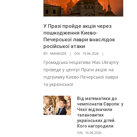
У Празі пройде акція через
пошкодження Києво-
Печерської лаври внаслідок
російської атаки
BY:
MANAGER
ON:
19.06.2026
Громадська ініціатива Hlas Ukrajiny
проведе у центрі Праги акцію на
підтримку Києво-Печерської лаври
та української
Від математики до
чемпіонатів Європи: у
Чехії відзначили
талановитих
українських дітей.
Кого нагородили
ON:
16.06.2026