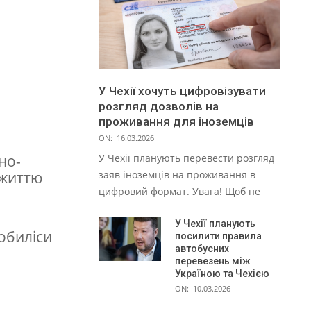
У Чехії хочуть цифровізувати
розгляд дозволів на
проживання для іноземців
ON:
16.03.2026
но-
У Чехії планують перевести розгляд
 життю
заяв іноземців на проживання в
цифровий формат. Увага! Щоб не
У Чехії планують
Кобиліси
посилити правила
автобусних
перевезень між
Україною та Чехією
ON:
10.03.2026