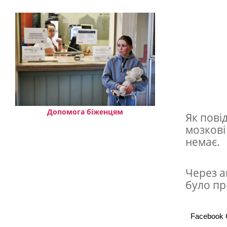
в
а
й
в
р
і
з
а
Допомога біженцям
Як пові
мозкові
в
немає.
с
я
Через а
в
було пр
а
в
Facebook