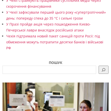
У Чехії страйкують працівники суспільних медіа через
ї
скорочення фінансування
н
У Чехії зафіксували перший цього року «супертропічний»
день: попереду спека до 35 °C і сильні грози
і
У Празі пройде акція через пошкодження Києво-
–
Печерської лаври внаслідок російської атаки
о
Чехія підтримала новий пакет санкцій проти Росії: під
обмеження можуть потрапити десятки банків і військові
п
РФ
и
т
ПОШУК
у
в
а
н
н
я