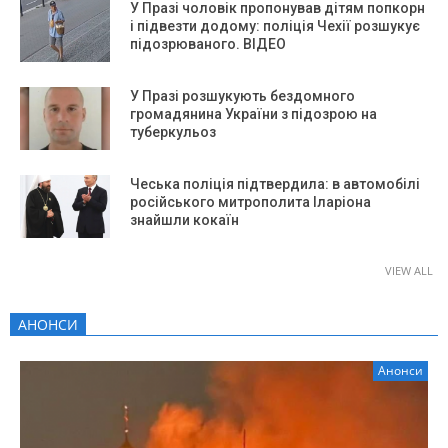
У Празі чоловік пропонував дітям попкорн
і підвезти додому: поліція Чехії розшукує
підозрюваного. ВІДЕО
У Празі розшукують бездомного
громадянина України з підозрою на
туберкульоз
Чеська поліція підтвердила: в автомобілі
російського митрополита Іларіона
знайшли кокаїн
VIEW ALL
АНОНСИ
Анонси