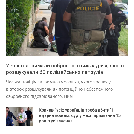
У Чехії затримали озброєного викладача, якого
розшукували 60 поліцейських патрулів
Чеська поліція затримала чоловіка, якого зранку у
вівторок розшукували як потенційно небезпечного
озброєного підозрюваного. Ним
Кричав “усіх українців треба вбити” і
вдарив ножем: суд у Чехії призначив 15
років ув’язнення