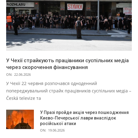
У Чехії страйкують працівники суспільних медіа
через скорочення фінансування
ON:
22.06.2026
У Чехії 22 червня розпочався одноденний
попереджувальний страйк працівників суспільних медіа –
Česká televize та
У Празі пройде акція через пошкодження
Києво-Печерської лаври внаслідок
російської атаки
ON:
19.06.2026