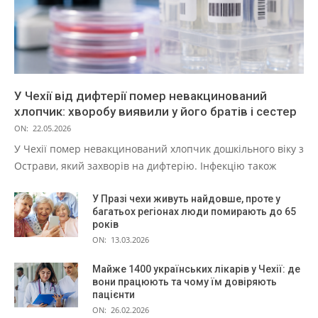
У Чехії від дифтерії помер невакцинований
хлопчик: хворобу виявили у його братів і сестер
ON:
22.05.2026
У Чехії помер невакцинований хлопчик дошкільного віку з
Острави, який захворів на дифтерію. Інфекцію також
У Празі чехи живуть найдовше, проте у
багатьох регіонах люди помирають до 65
років
ON:
13.03.2026
Майже 1400 українських лікарів у Чехії: де
вони працюють та чому їм довіряють
пацієнти
ON:
26.02.2026