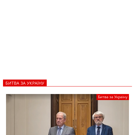
БИТВА ЗА УКРАЇНУ
Битва за Україну