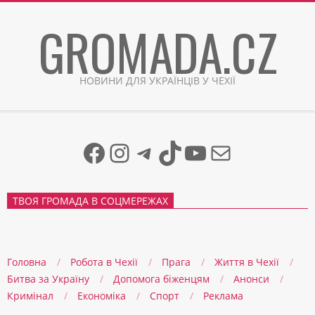
Skip
GROMADA.CZ
to
content
НОВИНИ ДЛЯ УКРАЇНЦІВ У ЧЕХІЇ
Facebook
Instagram
Telegram
TikTok
YouTube
Mail
ТВОЯ ГРОМАДА В СОЦМЕРЕЖАХ
Головна
Робота в Чехії
Прага
Життя в Чеxії
Битва за Україну
Допомога біженцям
Анонси
Кримінал
Економіка
Спорт
Реклама