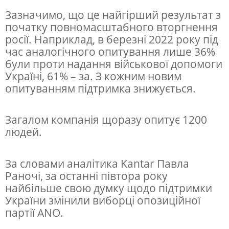
л
Зазначимо, що це найгірший результат з
а
початку повномасштабного вторгнення
росії. Наприклад, в березні 2022 року під
с
час аналогічного опитування лише 36%
я
були проти надання військової допомоги
п
Україні, 61% – за. З кожним новим
опитуванням підтримка знижується.
і
д
Загалом компанія щоразу опитує 1200
т
людей.
р
и
За словами аналітика Kantar Павла
м
Раночі, за останні півтора року
к
найбільше свою думку щодо підтримки
України змінили виборці опозиційної
а
партії ANO.
н