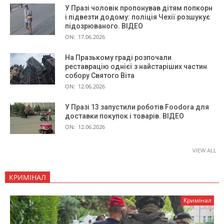
У Празі чоловік пропонував дітям попкорн
і підвезти додому: поліція Чехії розшукує
підозрюваного. ВІДЕО
ON:
17.06.2026
На Празькому граді розпочали
реставрацію однієї з найстаріших частин
собору Святого Віта
ON:
12.06.2026
У Празі 13 запустили роботів Foodora для
доставки покупок і товарів. ВІДЕО
ON:
12.06.2026
VIEW ALL
КРИМІНАЛ
Кримінал