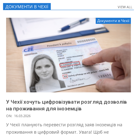
ДОКУМЕНТИ В ЧЕХІЇ
VIEW ALL
VIEW ALL
Документи в Чехії
У Чехії хочуть цифровізувати розгляд дозволів
на проживання для іноземців
ON:
16.03.2026
У Чехії планують перевести розгляд заяв іноземців на
проживання в цифровий формат. Увага! Щоб не