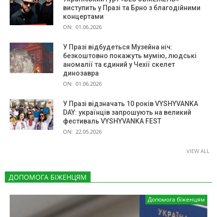
виступить у Празі та Брно з благодійними
концертами
ON:
01.06.2026
У Празі відбудеться Музейна ніч:
безкоштовно покажуть мумію, людські
аномалії та єдиний у Чехії скелет
динозавра
ON:
01.06.2026
У Празі відзначать 10 років VYSHYVANKA
DAY: українців запрошують на великий
фестиваль VYSHYVANKA FEST
ON:
22.05.2026
VIEW ALL
ДОПОМОГА БІЖЕНЦЯМ
Допомога біженцям