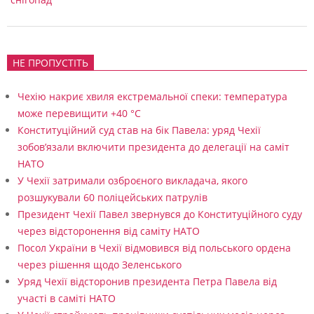
о
ї
д
НЕ ПРОПУСТІТЬ
о
Чехію накриє хвиля екстремальної спеки: температура
п
може перевищити +40 °C
о
Конституційний суд став на бік Павела: уряд Чехії
м
зобов’язали включити президента до делегації на саміт
НАТО
о
У Чехії затримали озброєного викладача, якого
г
розшукували 60 поліцейських патрулів
и
Президент Чехії Павел звернувся до Конституційного суду
через відсторонення від саміту НАТО
У
Посол України в Чехії відмовився від польського ордена
к
через рішення щодо Зеленського
р
Уряд Чехії відсторонив президента Петра Павела від
участі в саміті НАТО
а