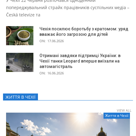
У Чехії 22 червня розпочався одноденний
попереджувальний страйк працівників суспільних медіа –
Česká televize та
Чехія посилює боротьбу з кратомом: уряд
вважає його загрозою для дітей
ON:
17.06.2026
Отримані завдяки підтримці України: в
Чехії танки Leopard вперше виїхали на
автомагістраль
ON:
16.06.2026
ЖИТТЯ В ЧЕXІЇ
VIEW ALL
Життя в Чеxії