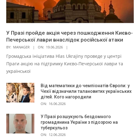
У Празі пройде акція через пошкодження Києво-
Печерської лаври внаслідок російської атаки
BY:
MANAGER
ON:
19.06.2026
Громадська ініціатива Hlas Ukrajiny проведе у центрі
Праги акцію на підтримку Києво-Печерської лаври та
української
Від математики до чемпіонатів Європи: у
Чехії відзначили талановитих українських
дітей. Кого нагородили
ON:
16.06.2026
У Празі розшукують бездомного
громадянина України з підозрою на
туберкульоз
ON:
12.06.2026