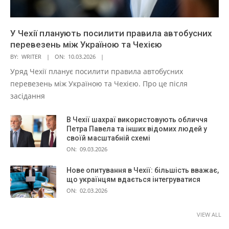
У Чехії планують посилити правила автобусних
перевезень між Україною та Чехією
BY:
WRITER
ON:
10.03.2026
Уряд Чехії планує посилити правила автобусних
перевезень між Україною та Чехією. Про це після
засідання
В Чехії шахраї використовують обличчя
Петра Павела та інших відомих людей у
своїй масштабній схемі
ON:
09.03.2026
Нове опитування в Чехії: більшість вважає,
що українцям вдається інтегруватися
ON:
02.03.2026
VIEW ALL