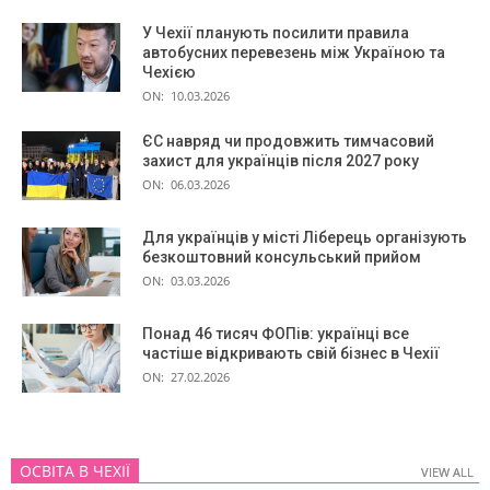
У Чехії планують посилити правила
автобусних перевезень між Україною та
Чехією
ON:
10.03.2026
ЄС навряд чи продовжить тимчасовий
захист для українців після 2027 року
ON:
06.03.2026
Для українців у місті Ліберець організують
безкоштовний консульський прийом
ON:
03.03.2026
Понад 46 тисяч ФОПів: українці все
частіше відкривають свій бізнес в Чехії
ON:
27.02.2026
ОСВІТА В ЧЕХІЇ
VIEW ALL
VIEW ALL