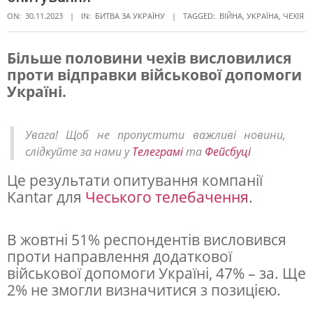
ON:
30.11.2023
IN:
БИТВА ЗА УКРАЇНУ
TAGGED:
ВІЙНА
,
УКРАЇНА
,
ЧЕХІЯ
Більше половини чехів висловилися
проти відправки військової допомоги
В
Україні.
Ч
е
Увага! Щоб не пропустити важливі новини,
х
слідкуйте за нами у
Телеграмі
та
Фейсбуці
і
Це результати опитування компанії
ї
Kantar для
Чеського телебачення
.
з
н
В жовтні 51% респондентів висловився
и
проти направлення додаткової
військової допомоги Україні, 47% – за. Ще
з
2% не змогли визначитися з позицією.
и