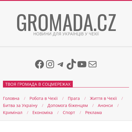
Skip
GROMADA.CZ
to
content
НОВИНИ ДЛЯ УКРАЇНЦІВ У ЧЕХІЇ
Facebook
Instagram
Telegram
TikTok
YouTube
Mail
ТВОЯ ГРОМАДА В СОЦМЕРЕЖАХ
Головна
Робота в Чехії
Прага
Життя в Чеxії
Битва за Україну
Допомога біженцям
Анонси
Кримінал
Економіка
Спорт
Реклама