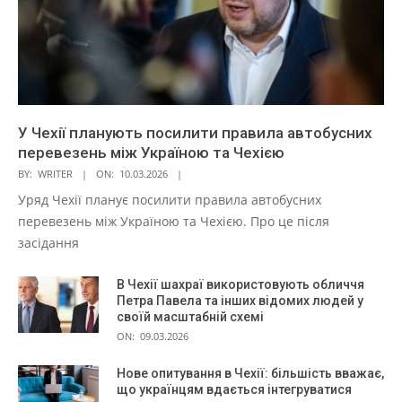
У Чехії планують посилити правила автобусних
перевезень між Україною та Чехією
BY:
WRITER
ON:
10.03.2026
Уряд Чехії планує посилити правила автобусних
перевезень між Україною та Чехією. Про це після
засідання
В Чехії шахраї використовують обличчя
Петра Павела та інших відомих людей у
своїй масштабній схемі
ON:
09.03.2026
Нове опитування в Чехії: більшість вважає,
що українцям вдається інтегруватися