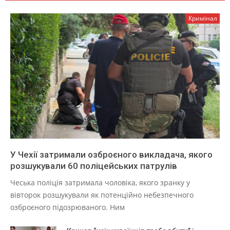
Кримінал
У Чехії затримали озброєного викладача, якого
розшукували 60 поліцейських патрулів
Чеська поліція затримала чоловіка, якого зранку у
вівторок розшукували як потенційно небезпечного
озброєного підозрюваного. Ним