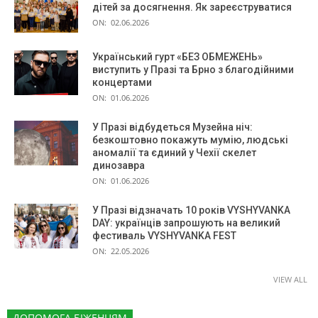
дітей за досягнення. Як зареєструватися
ON:
02.06.2026
Український гурт «БЕЗ ОБМЕЖЕНЬ»
виступить у Празі та Брно з благодійними
концертами
ON:
01.06.2026
У Празі відбудеться Музейна ніч:
безкоштовно покажуть мумію, людські
аномалії та єдиний у Чехії скелет
динозавра
ON:
01.06.2026
У Празі відзначать 10 років VYSHYVANKA
DAY: українців запрошують на великий
фестиваль VYSHYVANKA FEST
ON:
22.05.2026
VIEW ALL
ДОПОМОГА БІЖЕНЦЯМ