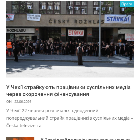
Прага
У Чехії страйкують працівники суспільних медіа
через скорочення фінансування
ON:
22.06.2026
У Чехії 22 червня розпочався одноденний
попереджувальний страйк працівників суспільних медіа –
Česká televize та
У Празі пройде акція через пошкодження