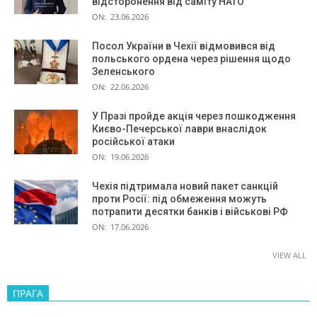
відсторонення від саміту НАТО
ON:
23.06.2026
Посол України в Чехії відмовився від
польського ордена через рішення щодо
Зеленського
ON:
22.06.2026
У Празі пройде акція через пошкодження
Києво-Печерської лаври внаслідок
російської атаки
ON:
19.06.2026
Чехія підтримала новий пакет санкцій
проти Росії: під обмеження можуть
потрапити десятки банків і військові РФ
ON:
17.06.2026
VIEW ALL
ПРАГА