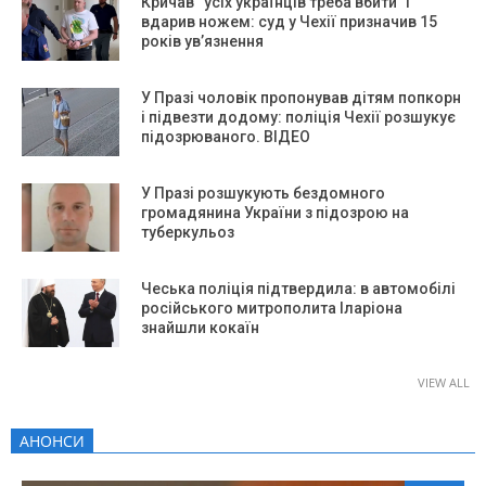
Кричав “усіх українців треба вбити” і
вдарив ножем: суд у Чехії призначив 15
років ув’язнення
У Празі чоловік пропонував дітям попкорн
і підвезти додому: поліція Чехії розшукує
підозрюваного. ВІДЕО
У Празі розшукують бездомного
громадянина України з підозрою на
туберкульоз
Чеська поліція підтвердила: в автомобілі
російського митрополита Іларіона
знайшли кокаїн
VIEW ALL
АНОНСИ