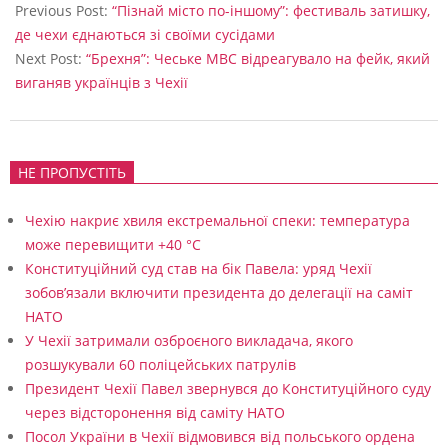
09-
Previous Post:
“Пізнай місто по-іншому”: фестиваль затишку,
15
де чехи єднаються зі своїми сусідами
Next Post:
“Брехня”: Чеське МВС відреагувало на фейк, який
виганяв українців з Чехії
НЕ ПРОПУСТІТЬ
Чехію накриє хвиля екстремальної спеки: температура
може перевищити +40 °C
Конституційний суд став на бік Павела: уряд Чехії
зобов’язали включити президента до делегації на саміт
НАТО
У Чехії затримали озброєного викладача, якого
розшукували 60 поліцейських патрулів
Президент Чехії Павел звернувся до Конституційного суду
через відсторонення від саміту НАТО
Посол України в Чехії відмовився від польського ордена