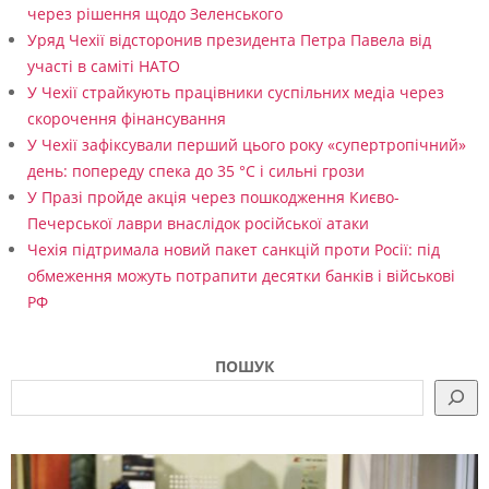
через рішення щодо Зеленського
Уряд Чехії відсторонив президента Петра Павела від
участі в саміті НАТО
У Чехії страйкують працівники суспільних медіа через
скорочення фінансування
У Чехії зафіксували перший цього року «супертропічний»
день: попереду спека до 35 °C і сильні грози
У Празі пройде акція через пошкодження Києво-
Печерської лаври внаслідок російської атаки
Чехія підтримала новий пакет санкцій проти Росії: під
обмеження можуть потрапити десятки банків і військові
РФ
ПОШУК