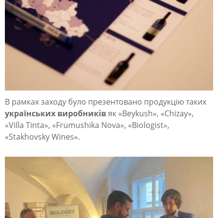
с
ь
к
и
х
в
и
В рамках заходу було презентовано продукцію таких
р
українських виробників
як «Beykush», «Сhizay»,
«Villa Tinta», «Frumushika Nova», «Biologist»,
о
«Stakhovsky Wines».
б
н
и
к
і