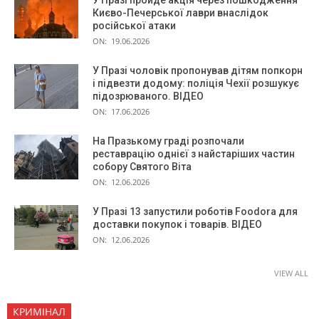
Києво-Печерської лаври внаслідок
російської атаки
ON:
19.06.2026
У Празі чоловік пропонував дітям попкорн
і підвезти додому: поліція Чехії розшукує
підозрюваного. ВІДЕО
ON:
17.06.2026
На Празькому граді розпочали
реставрацію однієї з найстаріших частин
собору Святого Віта
ON:
12.06.2026
У Празі 13 запустили роботів Foodora для
доставки покупок і товарів. ВІДЕО
ON:
12.06.2026
VIEW ALL
КРИМІНАЛ