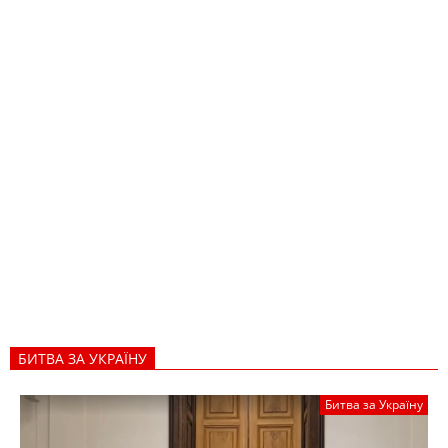
БИТВА ЗА УКРАЇНУ
Битва за Україну