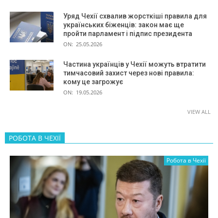
Уряд Чехії схвалив жорсткіші правила для
українських біженців: закон має ще
пройти парламент і підпис президента
ON:
25.05.2026
Частина українців у Чехії можуть втратити
тимчасовий захист через нові правила:
кому це загрожує
ON:
19.05.2026
VIEW ALL
РОБОТА В ЧЕХІЇ
Робота в Чехії