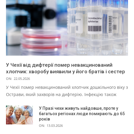
У Чехії від дифтерії помер невакцинований
хлопчик: хворобу виявили у його братів і сестер
ON:
22.05.2026
У Чехії помер невакцинований хлопчик дошкільного віку з
Острави, який захворів на дифтерію. Інфекцію також
У Празі чехи живуть найдовше, проте у
багатьох регіонах люди помирають до 65
років
ON:
13.03.2026