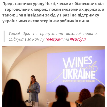
Представники уряду Чехії, чеських бізнесових кіл
і торговельних мереж, посли іноземних держав, а
У
також ЗМІ відвідали захід у Празі на підтримку
П
українських експортерів -виробників вина.
р
а
Увага! Щоб не пропустити важливі новини,
слідкуйте за нами у
Телеграмі
та
Фейсбуці
з
і
н
а
о
ф
і
ц
і