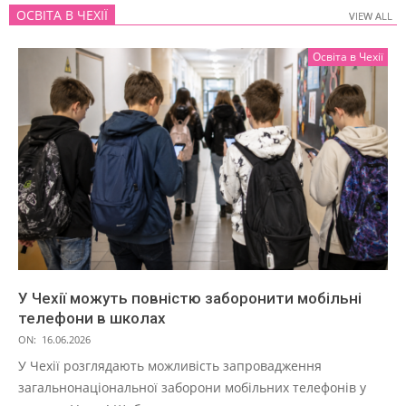
ОСВІТА В ЧЕХІЇ
VIEW ALL
VIEW ALL
Освіта в Чехії
У Чехії можуть повністю заборонити мобільні
телефони в школах
ON:
16.06.2026
У Чехії розглядають можливість запровадження
загальнонаціональної заборони мобільних телефонів у