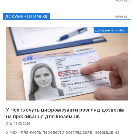
VIEW ALL
ДОКУМЕНТИ В ЧЕХІЇ
VIEW ALL
VIEW ALL
Документи в Чехії
У Чехії хочуть цифровізувати розгляд дозволів
на проживання для іноземців
ON:
16.03.2026
У Чехії планують перевести розгляд заяв іноземців на