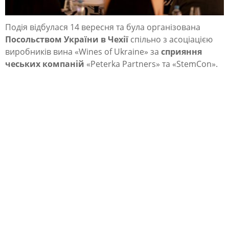
й
н
Подія відбулася 14 вересня та була організована
о
Посольством України в Чехії
спільно з асоціацією
виробників вина «Wines of Ukraine» за
сприяння
м
чеських компаній
«Peterka Partners» та «StemCon».
у
р
і
в
н
і
п
р
е
з