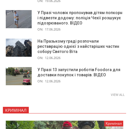
ON:
19.06.2026
У Празі чоловік пропонував дітям попкорн
і підвезти додому: поліція Чехії розшукує
підозрюваного. ВІДЕО
ON:
17.06.2026
На Празькому граді розпочали
реставрацію однієї з найстаріших частин
собору Святого Віта
ON:
12.06.2026
У Празі 13 запустили роботів Foodora для
доставки покупок і товарів. ВІДЕО
ON:
12.06.2026
VIEW ALL
КРИМІНАЛ
Кримінал