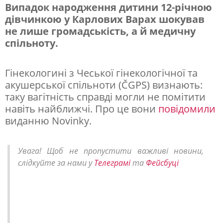
Випадок народження дитини 12-річною
дівчинкою у Карлових Варах шокував
П
не лише громадськість, а й медичну
о
спільноту.
л
о
Гінекологині з Чеської гінекологічної та
акушерської спільноти (ČGPS) визнають:
г
таку вагітність справді могли не помітити
и
навіть найближчі. Про це вони
повідомили
1
виданню Novinky.
2
-
Увага! Щоб не пропустити важливі новини,
слідкуйте за нами у
Телеграмі
та
Фейсбуці
р
і
ч
н