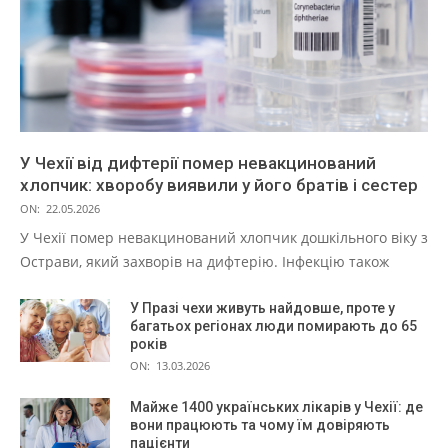
У Чехії від дифтерії помер невакцинований
хлопчик: хворобу виявили у його братів і сестер
ON:
22.05.2026
У Чехії помер невакцинований хлопчик дошкільного віку з
Острави, який захворів на дифтерію. Інфекцію також
У Празі чехи живуть найдовше, проте у
багатьох регіонах люди помирають до 65
років
ON:
13.03.2026
Майже 1400 українських лікарів у Чехії: де
вони працюють та чому їм довіряють
пацієнти