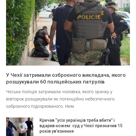
У Чехії затримали озброєного викладача, якого
розшукували 60 поліцейських патрулів
Чеська поліція затримала чоловіка, якого зранку у
вівторок розшукували як потенційно небезпечного
озброєного підозрюваного. Ним
Кричав “усіх українців треба вбити” і
вдарив ножем: суд у Чехії призначив 15
років ув’язнення