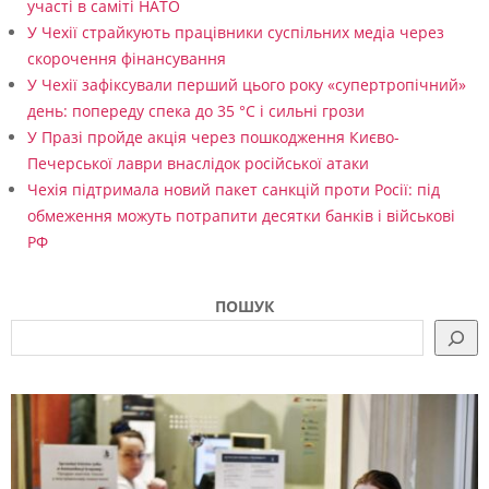
участі в саміті НАТО
У Чехії страйкують працівники суспільних медіа через
скорочення фінансування
У Чехії зафіксували перший цього року «супертропічний»
день: попереду спека до 35 °C і сильні грози
У Празі пройде акція через пошкодження Києво-
Печерської лаври внаслідок російської атаки
Чехія підтримала новий пакет санкцій проти Росії: під
обмеження можуть потрапити десятки банків і військові
РФ
ПОШУК