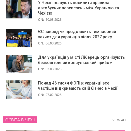
У Чехії планують посилити правила
автобусних перевезень між Україною та
Чехією
ON:
10.03.2026
ЄС навряд чи продовжить тимчасовий
захист для українців після 2027 року
ON:
06.03.2026
Для українців у місті Ліберець організують
безкоштовний консульський прийом
ON:
03.03.2026
Понад 46 тисяч ФОПів: українці все
частіше відкривають свій бізнес в Чехії
ON:
27.02.2026
ОСВІТА В ЧЕХІЇ
VIEW ALL
VIEW ALL