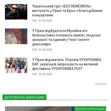
Український гурт «БЕЗ ОБМЕЖЕНЬ»
виступить у Празі та Брно з благодійними
концертами
ON:
01.06.2026
У Празі відбудеться Музейна ніч:
безкоштовно покажуть мумію, людські
аномалії та єдиний у Чехії скелет
динозавра
ON:
01.06.2026
У Празі відзначать 10 років VYSHYVANKA
DAY: українців запрошують на великий
фестиваль VYSHYVANKA FEST
ON:
22.05.2026
VIEW ALL
ДОПОМОГА БІЖЕНЦЯМ
Допомога біженцям