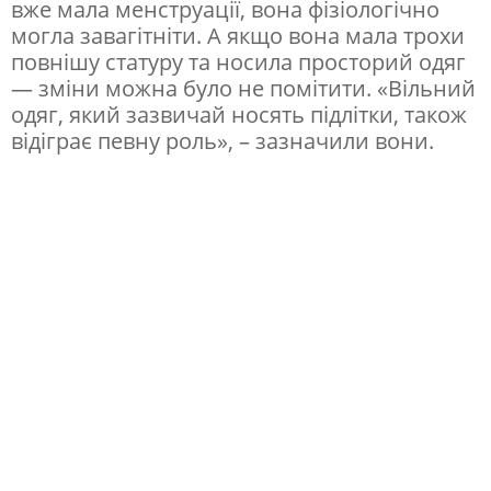
вже мала менструації, вона фізіологічно
н
могла завагітніти. А якщо вона мала трохи
і
повнішу статуру та носила просторий одяг
х
— зміни можна було не помітити. «Вільний
одяг, який зазвичай носять підлітки, також
т
відіграє певну роль», – зазначили вони.
о
н
е
п
о
м
і
т
и
в