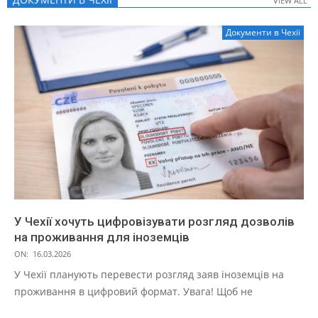
VIEW ALL
VIEW ALL
Документи в Чехії
У Чехії хочуть цифровізувати розгляд дозволів
на проживання для іноземців
ON:
16.03.2026
У Чехії планують перевести розгляд заяв іноземців на
проживання в цифровий формат. Увага! Щоб не