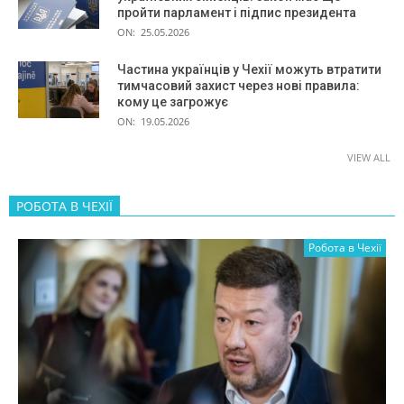
пройти парламент і підпис президента
ON:
25.05.2026
Частина українців у Чехії можуть втратити
тимчасовий захист через нові правила:
кому це загрожує
ON:
19.05.2026
VIEW ALL
РОБОТА В ЧЕХІЇ
Робота в Чехії