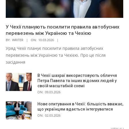
У Чехії планують посилити правила автобусних
перевезень між Україною та Чехією
BY:
WRITER
ON:
10.03.2026
Уряд Чехії планує посилити правила автобусних
перевезень між Україною та Чехією. Про це після
засідання
В Чехії шахраї використовують обличчя
Петра Павела та інших відомих людей у
своїй масштабній схемі
ON:
09.03.2026
Нове опитування в Чехії: більшість вважає,
що українцям вдається інтегруватися
ON:
02.03.2026
VIEW ALL