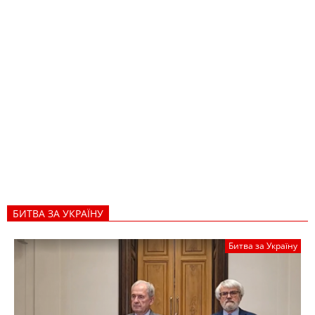
БИТВА ЗА УКРАЇНУ
Битва за Україну