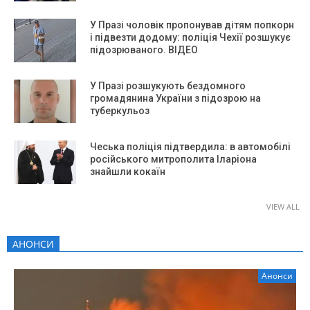
У Празі чоловік пропонував дітям попкорн
і підвезти додому: поліція Чехії розшукує
підозрюваного. ВІДЕО
У Празі розшукують бездомного
громадянина України з підозрою на
туберкульоз
Чеська поліція підтвердила: в автомобілі
російського митрополита Іларіона
знайшли кокаїн
VIEW ALL
АНОНСИ
Анонси