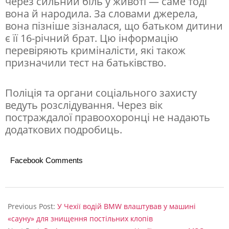
через сильний біль у животі — саме тоді
вона й народила. За словами джерела,
вона пізніше зізналася, що батьком дитини
є її 16-річний брат. Цю інформацію
перевіряють криміналісти, які також
призначили тест на батьківство.
Поліція та органи соціального захисту
ведуть розслідування. Через вік
постраждалої правоохоронці не надають
додаткових подробиць.
Facebook Comments
2025-
07-
Previous Post:
У Чехії водій BMW влаштував у машині
31
«сауну» для знищення постільних клопів