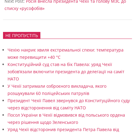
Next Post:
Росія внесла президента Чехії та голову МЗС до
списку «русофобів»
НЕ ПРОПУСТІТЬ
Чехію накриє хвиля екстремальної спеки: температура
може перевищити +40 °C
Конституційний суд став на бік Павела: уряд Чехії
зобов’язали включити президента до делегації на саміт
НАТО
У Чехії затримали озброєного викладача, якого
розшукували 60 поліцейських патрулів
Президент Чехії Павел звернувся до Конституційного суду
через відсторонення від саміту НАТО
Посол України в Чехії відмовився від польського ордена
через рішення щодо Зеленського
Уряд Чехії відсторонив президента Петра Павела від