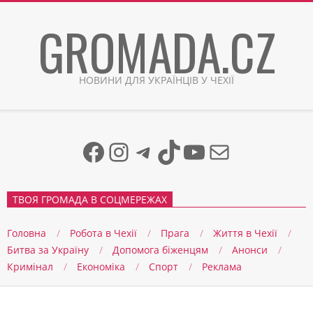
Skip
GROMADA.CZ
to
content
НОВИНИ ДЛЯ УКРАЇНЦІВ У ЧЕХІЇ
Facebook
Instagram
Telegram
TikTok
YouTube
Mail
ТВОЯ ГРОМАДА В СОЦМЕРЕЖАХ
Головна
Робота в Чехії
Прага
Життя в Чеxії
Битва за Україну
Допомога біженцям
Анонси
Кримінал
Економіка
Спорт
Реклама