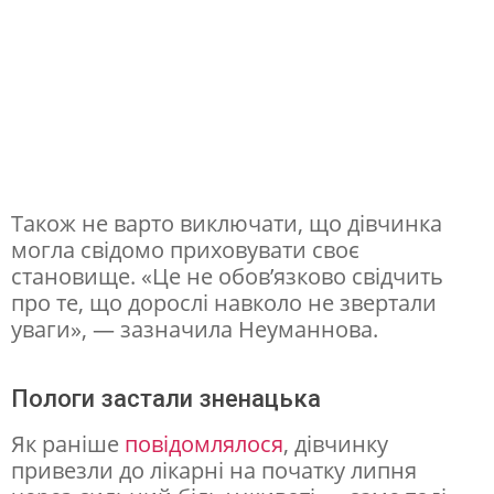
в
а
г
і
т
н
Також не варто виключати, що дівчинка
і
могла свідомо приховувати своє
с
становище. «Це не обов’язково свідчить
т
про те, що дорослі навколо не звертали
уваги», — зазначила Неуманнова.
ь
Пологи застали зненацька
Як раніше
повідомлялося
, дівчинку
привезли до лікарні на початку липня