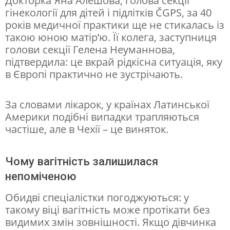
Докторка Яна Алешова, голова секції
і
гінекології для дітей і підлітків ČGPS, за 40
п
років медичної практики ще не стикалась із
такою юною матір’ю. Її колега, заступниця
о
голови секції Гелена Неуманнова,
я
підтвердила: це вкрай рідкісна ситуація, яку
с
в Європі практично не зустрічають.
н
и
За словами лікарок, у країнах Латинської
Америки подібні випадки трапляються
л
частіше, але в Чехії – це виняток.
и
,
Чому вагітність залишилася
ч
непоміченою
о
Обидві спеціалістки погоджуються: у
м
такому віці вагітність може протікати без
у
видимих змін зовнішності. Якщо дівчинка