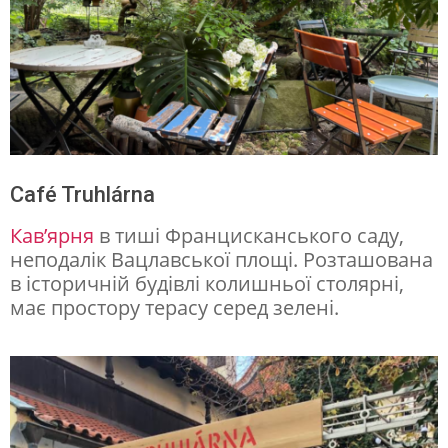
Café Truhlárna
Кав’ярня
в тиші Францисканського саду,
неподалік Вацлавської площі. Розташована
в історичній будівлі колишньої столярні,
має простору терасу серед зелені.