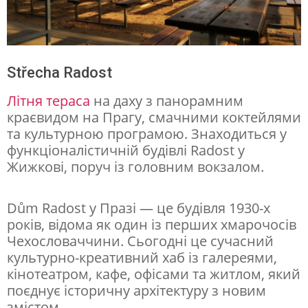
е
н
і
Střecha Radost
:
Літня тераса
на даху з панорамним
н
краєвидом на Прагу, смачними коктейлями
а
та культурною програмою. Знаходиться у
функціоналістичній будівлі Radost у
й
Жижкові, поруч із головним вокзалом.
а
т
Dům Radost у Празі — це будівля 1930-х
м
років, відома як один із перших хмарочосів
о
Чехословаччини. Сьогодні це сучасний
культурно-креативний хаб із галереями,
с
кінотеатром, кафе, офісами та житлом, який
ф
поєднує історичну архітектуру з новим
е
змістом.