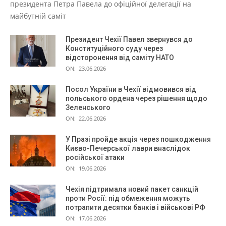
президента Петра Павела до офіційної делегації на
майбутній саміт
Президент Чехії Павел звернувся до
Конституційного суду через
відсторонення від саміту НАТО
ON:
23.06.2026
Посол України в Чехії відмовився від
польського ордена через рішення щодо
Зеленського
ON:
22.06.2026
У Празі пройде акція через пошкодження
Києво-Печерської лаври внаслідок
російської атаки
ON:
19.06.2026
Чехія підтримала новий пакет санкцій
проти Росії: під обмеження можуть
потрапити десятки банків і військові РФ
ON:
17.06.2026