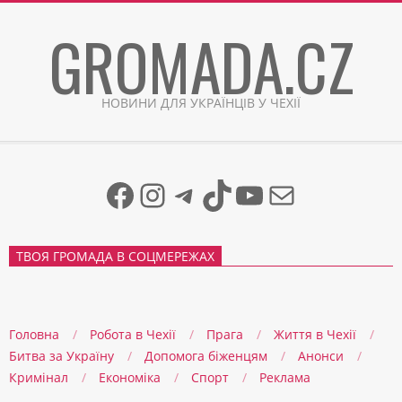
Skip
GROMADA.CZ
to
content
НОВИНИ ДЛЯ УКРАЇНЦІВ У ЧЕХІЇ
Facebook
Instagram
Telegram
TikTok
YouTube
Mail
ТВОЯ ГРОМАДА В СОЦМЕРЕЖАХ
Головна
Робота в Чехії
Прага
Життя в Чеxії
Битва за Україну
Допомога біженцям
Анонси
Кримінал
Економіка
Спорт
Реклама