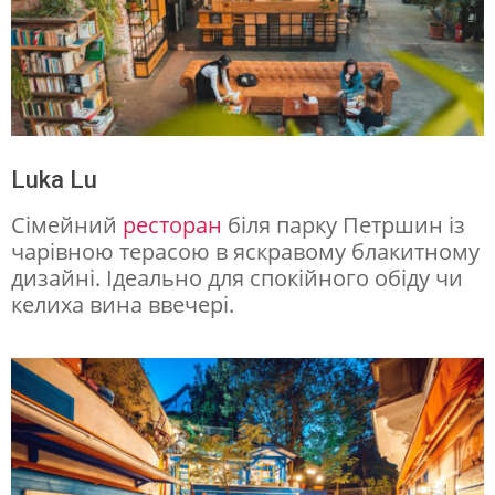
Luka Lu
Сімейний
ресторан
біля парку Петршин із
чарівною терасою в яскравому блакитному
дизайні. Ідеально для спокійного обіду чи
келиха вина ввечері.