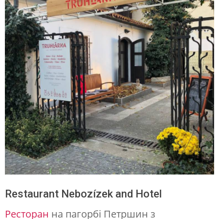
Restaurant Nebozízek and Hotel
Ресторан
на пагорбі Петршин з