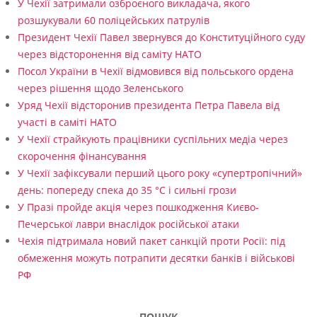
У Чехії затримали озброєного викладача, якого
розшукували 60 поліцейських патрулів
Президент Чехії Павел звернувся до Конституційного суду
через відсторонення від саміту НАТО
Посол України в Чехії відмовився від польського ордена
через рішення щодо Зеленського
Уряд Чехії відсторонив президента Петра Павела від
участі в саміті НАТО
У Чехії страйкують працівники суспільних медіа через
скорочення фінансування
У Чехії зафіксували перший цього року «супертропічний»
день: попереду спека до 35 °C і сильні грози
У Празі пройде акція через пошкодження Києво-
Печерської лаври внаслідок російської атаки
Чехія підтримала новий пакет санкцій проти Росії: під
обмеження можуть потрапити десятки банків і військові
РФ
ПОШУК