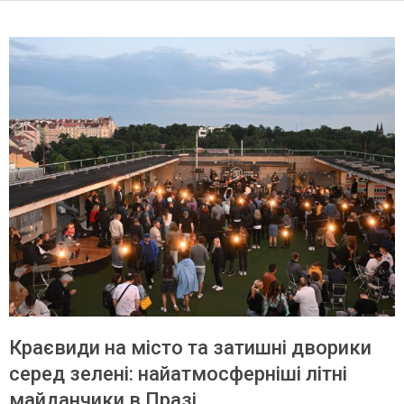
Краєвиди на місто та затишні дворики
серед зелені: найатмосферніші літні
майданчики в Празі