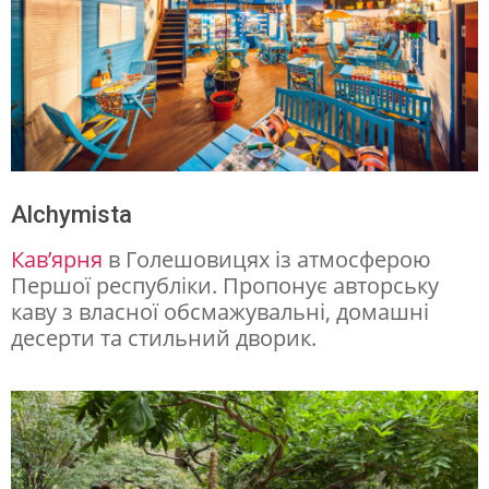
Alchymista
Кав’ярня
в Голешовицях із атмосферою
Першої республіки. Пропонує авторську
каву з власної обсмажувальні, домашні
десерти та стильний дворик.