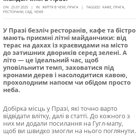
ON:
25.07.2025
IN:
ЖИТТЯ В ЧЕXІЇ
,
ПРАГА
TAGGED:
КАФЕ
,
ПРАГА
,
РЕСТОРАНИ
,
САД
,
ЧЕХІЯ
У Празі безліч ресторанів, кафе та бістро
мають приємні літні майданчики: від
К
терас на дахах із краєвидами на місто
р
до затишних двориків серед зелені. А
а
літо — це ідеальний час, щоб
уповільнити темп, заховатися під
є
кронами дерев і насолодитися кавою,
в
прохолодним напоєм чи обідом просто
и
неба.
д
Добірка місць у Празі, які точно варто
и
відвідати влітку, далі в статті. До кожного з
н
них ми додали посилання на Гугл-мапу,
а
щоб ви швидко змогли на нього поглянути.
м