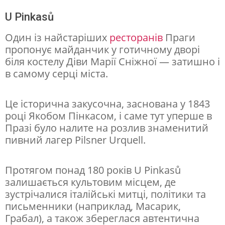
а
U Pinkasů
н
Один із найстаріших
ресторанів
Праги
ч
пропонує майданчик у готичному дворі
біля костелу Діви Марії Сніжної — затишно і
и
в самому серці міста.
к
и
Це історична закусочна, заснована у 1843
в
році Якобом Пінкасом, і саме тут уперше в
П
Празі було налите на розлив знаменитий
пивний лагер Pilsner Urquell.
р
а
Протягом понад 180 років U Pinkasů
з
залишається культовим місцем, де
і
зустрічалися італійські митці, політики та
письменники (наприклад, Масарик,
Грабал), а також збереглася автентична