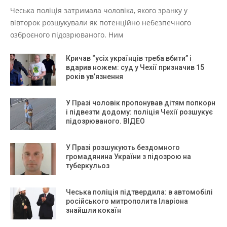
Чеська поліція затримала чоловіка, якого зранку у
вівторок розшукували як потенційно небезпечного
озброєного підозрюваного. Ним
Кричав “усіх українців треба вбити” і
вдарив ножем: суд у Чехії призначив 15
років ув’язнення
У Празі чоловік пропонував дітям попкорн
і підвезти додому: поліція Чехії розшукує
підозрюваного. ВІДЕО
У Празі розшукують бездомного
громадянина України з підозрою на
туберкульоз
Чеська поліція підтвердила: в автомобілі
російського митрополита Іларіона
знайшли кокаїн