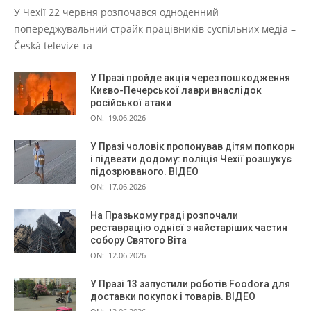
У Чехії 22 червня розпочався одноденний
попереджувальний страйк працівників суспільних медіа –
Česká televize та
У Празі пройде акція через пошкодження
Києво-Печерської лаври внаслідок
російської атаки
ON:
19.06.2026
У Празі чоловік пропонував дітям попкорн
і підвезти додому: поліція Чехії розшукує
підозрюваного. ВІДЕО
ON:
17.06.2026
На Празькому граді розпочали
реставрацію однієї з найстаріших частин
собору Святого Віта
ON:
12.06.2026
У Празі 13 запустили роботів Foodora для
доставки покупок і товарів. ВІДЕО