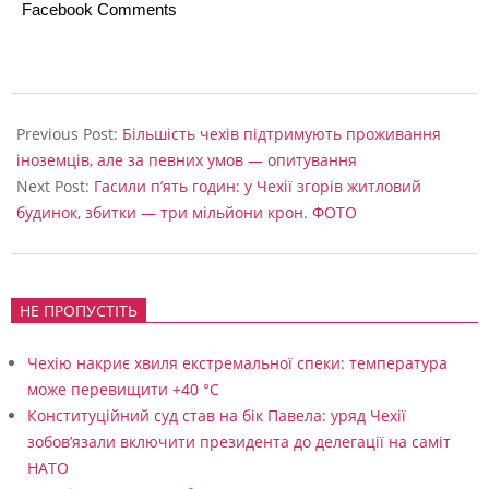
Facebook Comments
2025-
07-
Previous Post:
Більшість чехів підтримують проживання
25
іноземців, але за певних умов — опитування
Next Post:
Гасили п’ять годин: у Чехії згорів житловий
будинок, збитки — три мільйони крон. ФОТО
НЕ ПРОПУСТІТЬ
Чехію накриє хвиля екстремальної спеки: температура
може перевищити +40 °C
Конституційний суд став на бік Павела: уряд Чехії
зобов’язали включити президента до делегації на саміт
НАТО