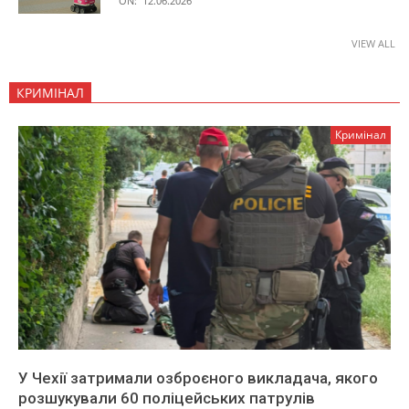
ON:
12.06.2026
VIEW ALL
КРИМІНАЛ
Кримінал
У Чехії затримали озброєного викладача, якого
розшукували 60 поліцейських патрулів