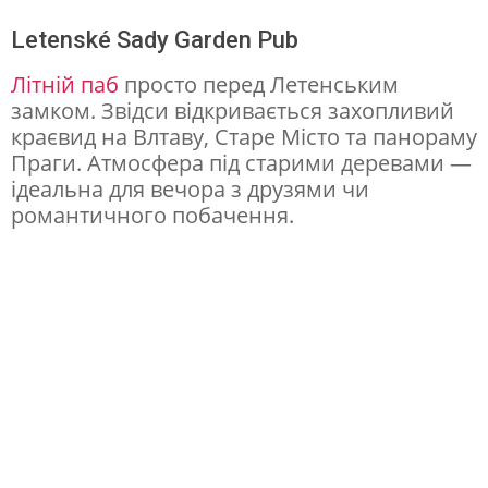
і
Letenské Sady Garden Pub
с
Літній паб
просто перед Летенським
т
замком. Звідси відкривається захопливий
краєвид на Влтаву, Старе Місто та панораму
о
Праги. Атмосфера під старими деревами —
т
ідеальна для вечора з друзями чи
а
романтичного побачення.
з
а
т
и
ш
н
і
д