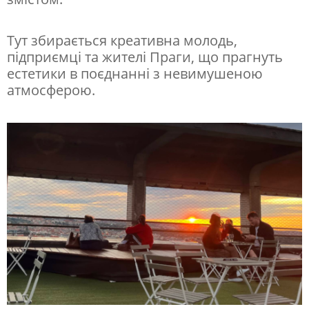
р
Тут збирається креативна молодь,
н
підприємці та жителі Праги, що прагнуть
і
естетики в поєднанні з невимушеною
ш
атмосферою.
і
л
і
т
н
і
м
а
й
д