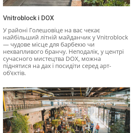
Vnitroblock і DOX
У районі Голешовіце на вас чекає
найбільший літній майданчик у Vnitroblock
— чудове місце для барбекю чи
неквапливого бранчу. Неподалік, у центрі
сучасного мистецтва DOX, можна
піднятися на дах і посидіти серед арт-
об’єктів.