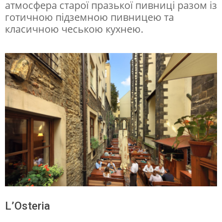
атмосфера старої празької пивниці разом із
готичною підземною пивницею та
класичною чеською кухнею.
L’Osteria