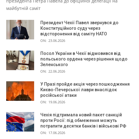
президента Петра Павела до офіційної делегації на
майбутній саміт
Президент Чехії Павел звернувся до
Конституційного суду через
відсторонення від саміту НАТО
ON:
23.06.2026
Посол України в Чехії відмовився від
польського ордена через рішення щодо
Зеленського
ON:
22.06.2026
У Празі пройде акція через пошкодження
Києво-Печерської лаври внаслідок
російської атаки
ON:
19.06.2026
Чехія підтримала новий пакет санкцій
проти Росії: під обмеження можуть
потрапити десятки банків і військові РФ
ON:
17.06.2026