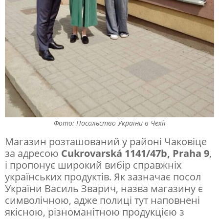
й
З
С
У
»
:
у
П
Фото: Посольство України в Чехії
р
Магазин розташований у районі Чаковіце
а
за адресою
Cukrovarská 1141/47b, Praha 9
,
з
і пропонує широкий вибір справжніх
українських продуктів. Як зазначає посол
і
України Василь Зварич, назва магазину є
в
символічною, адже полиці тут наповнені
і
якісною, різноманітною продукцією з