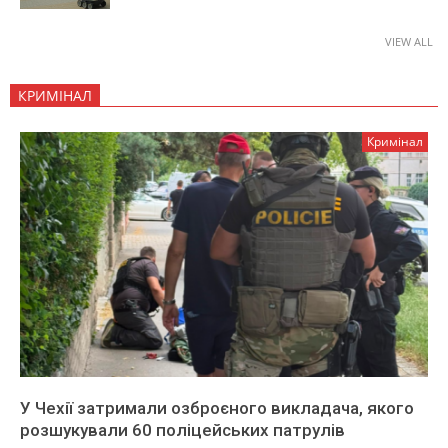
VIEW ALL
КРИМІНАЛ
Кримінал
У Чехії затримали озброєного викладача, якого
розшукували 60 поліцейських патрулів