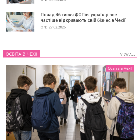
Понад 46 тисяч ФОПів: українці все
частіше відкривають свій бізнес в Чехії
ON:
27.02.2026
ОСВІТА В ЧЕХІЇ
VIEW ALL
VIEW ALL
Освіта в Чехії