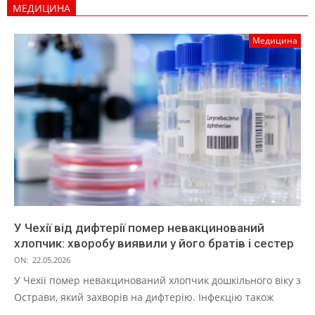
МЕДИЦИНА
Медицина
У Чехії від дифтерії помер невакцинований
хлопчик: хворобу виявили у його братів і сестер
ON:
22.05.2026
У Чехії помер невакцинований хлопчик дошкільного віку з
Острави, який захворів на дифтерію. Інфекцію також