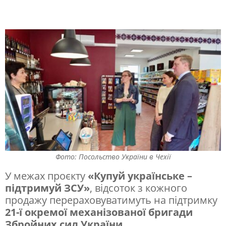
а
п
і
д
т
р
и
м
к
у
Фото: Посольство України в Чехії
У
У межах проєкту
«Купуй українське –
к
підтримуй ЗСУ»
, відсоток з кожного
продажу перераховуватимуть на підтримку
р
21-ї окремої механізованої бригади
а
Збройних сил України
.