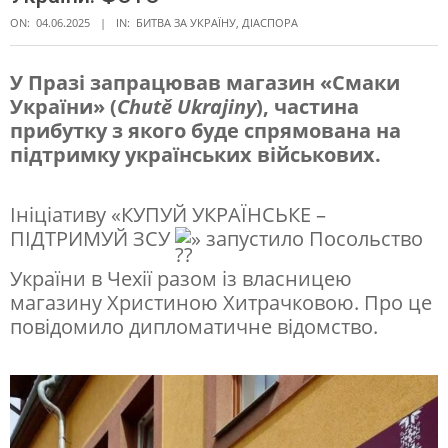
ON:
04.06.2025
IN:
БИТВА ЗА УКРАЇНУ
,
ДІАСПОРА
У Празі запрацював магазин «Смаки
України» (
Chutě Ukrajiny
), частина
«
прибутку з якого буде спрямована на
К
підтримку українських військових.
у
п
Ініціативу «КУПУЙ УКРАЇНСЬКЕ –
ПІДТРИМУЙ ЗСУ
» запустило Посольство
у
й
України в Чехії разом із власницею
магазину Христиною Хитрачковою. Про це
у
повідомило дипломатичне відомство.
к
р
а
ї