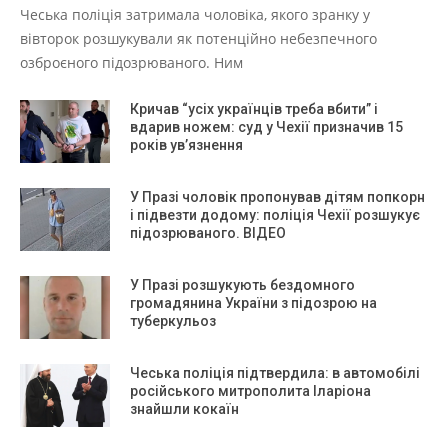
Чеська поліція затримала чоловіка, якого зранку у
вівторок розшукували як потенційно небезпечного
озброєного підозрюваного. Ним
Кричав “усіх українців треба вбити” і
вдарив ножем: суд у Чехії призначив 15
років ув’язнення
У Празі чоловік пропонував дітям попкорн
і підвезти додому: поліція Чехії розшукує
підозрюваного. ВІДЕО
У Празі розшукують бездомного
громадянина України з підозрою на
туберкульоз
Чеська поліція підтвердила: в автомобілі
російського митрополита Іларіона
знайшли кокаїн