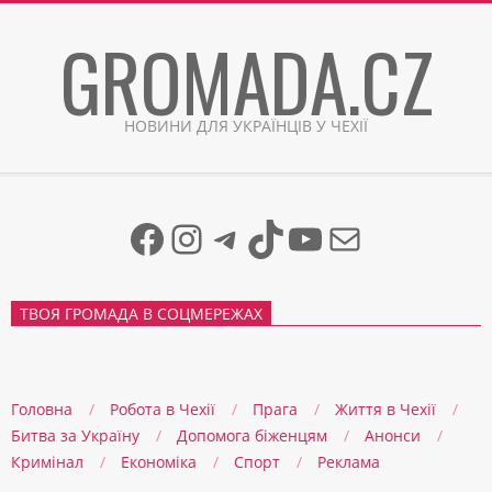
Skip
GROMADA.CZ
to
content
НОВИНИ ДЛЯ УКРАЇНЦІВ У ЧЕХІЇ
Facebook
Instagram
Telegram
TikTok
YouTube
Mail
ТВОЯ ГРОМАДА В СОЦМЕРЕЖАХ
Головна
Робота в Чехії
Прага
Життя в Чеxії
Битва за Україну
Допомога біженцям
Анонси
Кримінал
Економіка
Спорт
Реклама