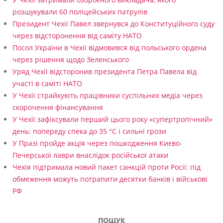
розшукували 60 поліцейських патрулів
Президент Чехії Павел звернувся до Конституційного суду
через відсторонення від саміту НАТО
Посол України в Чехії відмовився від польського ордена
через рішення щодо Зеленського
Уряд Чехії відсторонив президента Петра Павела від
участі в саміті НАТО
У Чехії страйкують працівники суспільних медіа через
скорочення фінансування
У Чехії зафіксували перший цього року «супертропічний»
день: попереду спека до 35 °C і сильні грози
У Празі пройде акція через пошкодження Києво-
Печерської лаври внаслідок російської атаки
Чехія підтримала новий пакет санкцій проти Росії: під
обмеження можуть потрапити десятки банків і військові
РФ
ПОШУК