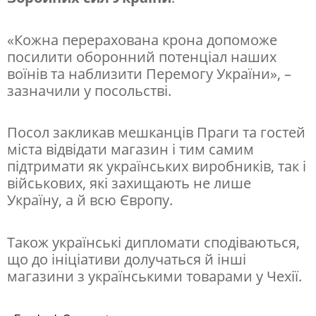
ї
н
«Кожна перерахована крона допоможе
и
посилити оборонний потенціал наших
воїнів та наблизити Перемогу України», –
.
зазначили у посольстві.
Ф
О
Посол закликав мешканців Праги та гостей
Т
міста відвідати магазин і тим самим
підтримати як українських виробників, так і
О
військових, які захищають не лише
Україну, а й всю Європу.
Також українські дипломати сподіваються,
що до ініціативи долучаться й інші
магазини з українськими товарами у Чехії.