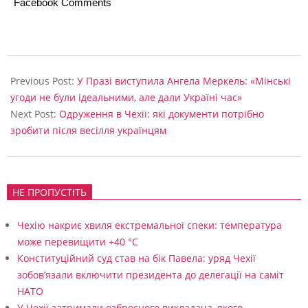
Facebook Comments
2025-
06-
Previous Post:
У Празі виступила Ангела Меркель: «Мінські
04
угоди не були ідеальними, але дали Україні час»
Next Post:
Одруження в Чехії: які документи потрібно
зробити після весілля українцям
НЕ ПРОПУСТІТЬ
Чехію накриє хвиля екстремальної спеки: температура
може перевищити +40 °C
Конституційний суд став на бік Павела: уряд Чехії
зобов’язали включити президента до делегації на саміт
НАТО
У Чехії затримали озброєного викладача, якого