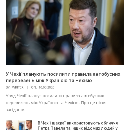
У Чехії планують посилити правила автобусних
перевезень між Україною та Чехією
BY:
WRITER
ON:
10.03.2026
Уряд Чехії планує посилити правила автобусних
перевезень між Україною та Чехією. Про це після
засідання
В Чехії шахраї використовують обличчя
Петра Павела та інших відомих людей у