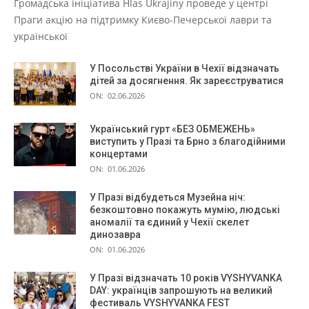
Громадська ініціатива Hlas Ukrajiny проведе у центрі
Праги акцію на підтримку Києво-Печерської лаври та
української
У Посольстві України в Чехії відзначать
дітей за досягнення. Як зареєструватися
ON:
02.06.2026
Український гурт «БЕЗ ОБМЕЖЕНЬ»
виступить у Празі та Брно з благодійними
концертами
ON:
01.06.2026
У Празі відбудеться Музейна ніч:
безкоштовно покажуть мумію, людські
аномалії та єдиний у Чехії скелет
динозавра
ON:
01.06.2026
У Празі відзначать 10 років VYSHYVANKA
DAY: українців запрошують на великий
фестиваль VYSHYVANKA FEST