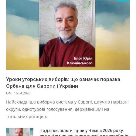
Уроки угорських виборів: що означає поразка
Орбана для Європи і України
ON:
16.04.2026
Найскладніша виборча система у Європі, штучно нарізані
округи, однотурові голосування, державні ЗМІ на
тотальних дотаціях
Податки, пільги і ціни у Чехії з 2026 року:
про які зміни важливо знати для українців