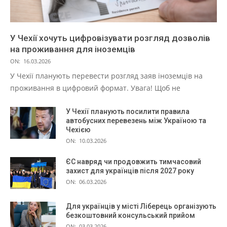
У Чехії хочуть цифровізувати розгляд дозволів
на проживання для іноземців
ON:
16.03.2026
У Чехії планують перевести розгляд заяв іноземців на
проживання в цифровий формат. Увага! Щоб не
У Чехії планують посилити правила
автобусних перевезень між Україною та
Чехією
ON:
10.03.2026
ЄС навряд чи продовжить тимчасовий
захист для українців після 2027 року
ON:
06.03.2026
Для українців у місті Ліберець організують
безкоштовний консульський прийом
ON:
03.03.2026