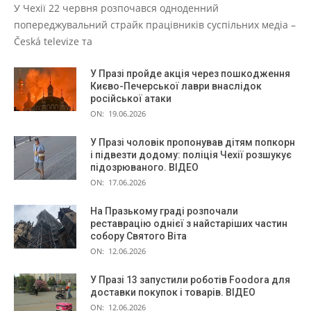
У Чехії 22 червня розпочався одноденний
попереджувальний страйк працівників суспільних медіа –
Česká televize та
У Празі пройде акція через пошкодження
Києво-Печерської лаври внаслідок
російської атаки
ON:
19.06.2026
У Празі чоловік пропонував дітям попкорн
і підвезти додому: поліція Чехії розшукує
підозрюваного. ВІДЕО
ON:
17.06.2026
На Празькому граді розпочали
реставрацію однієї з найстаріших частин
собору Святого Віта
ON:
12.06.2026
У Празі 13 запустили роботів Foodora для
доставки покупок і товарів. ВІДЕО
ON:
12.06.2026