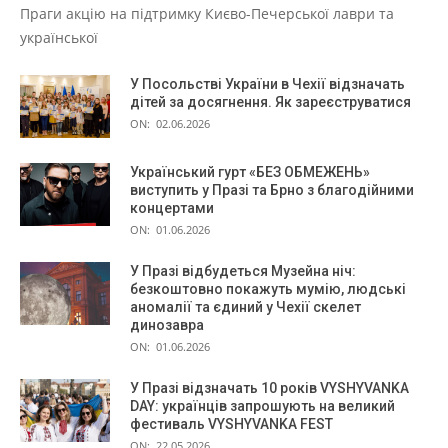
Праги акцію на підтримку Києво-Печерської лаври та
української
У Посольстві України в Чехії відзначать
дітей за досягнення. Як зареєструватися
ON:
02.06.2026
Український гурт «БЕЗ ОБМЕЖЕНЬ»
виступить у Празі та Брно з благодійними
концертами
ON:
01.06.2026
У Празі відбудеться Музейна ніч:
безкоштовно покажуть мумію, людські
аномалії та єдиний у Чехії скелет
динозавра
ON:
01.06.2026
У Празі відзначать 10 років VYSHYVANKA
DAY: українців запрошують на великий
фестиваль VYSHYVANKA FEST
ON:
22.05.2026