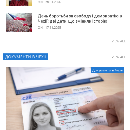
ON:
28.01.2026
День боротьби за свободу і демократію в
Чехії: дві дати, що змінили історію
ON:
17.11.2025
VIEW ALL
ДОКУМЕНТИ В ЧЕХІЇ
VIEW ALL
VIEW ALL
Документи в Чехії