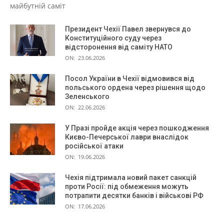
майбутній саміт
Президент Чехії Павел звернувся до
Конституційного суду через
відсторонення від саміту НАТО
ON:
23.06.2026
Посол України в Чехії відмовився від
польського ордена через рішення щодо
Зеленського
ON:
22.06.2026
У Празі пройде акція через пошкодження
Києво-Печерської лаври внаслідок
російської атаки
ON:
19.06.2026
Чехія підтримала новий пакет санкцій
проти Росії: під обмеження можуть
потрапити десятки банків і військові РФ
ON:
17.06.2026