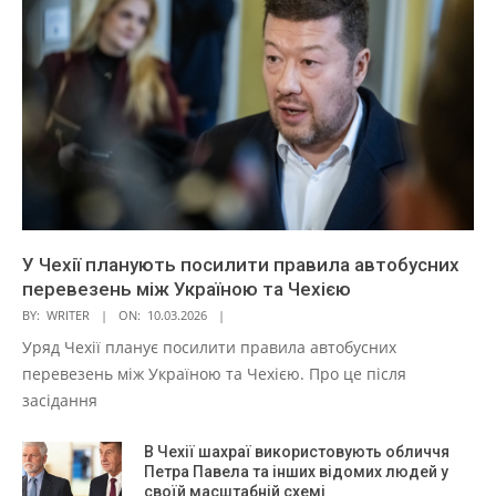
У Чехії планують посилити правила автобусних
перевезень між Україною та Чехією
BY:
WRITER
ON:
10.03.2026
Уряд Чехії планує посилити правила автобусних
перевезень між Україною та Чехією. Про це після
засідання
В Чехії шахраї використовують обличчя
Петра Павела та інших відомих людей у
своїй масштабній схемі