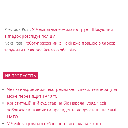
2025-
05-
Previous Post:
У Чехії жінка «ожила» в труні. Шокуючий
30
випадок розслідує поліція
Next Post:
Робот-пожежник із Чехії вже працює в Харкові:
залучили після російського обстрілу
НЕ ПРОПУСТІТЬ
Чехію накриє хвиля екстремальної спеки: температура
може перевищити +40 °C
Конституційний суд став на бік Павела: уряд Чехії
зобов’язали включити президента до делегації на саміт
НАТО
У Чехії затримали озброєного викладача, якого