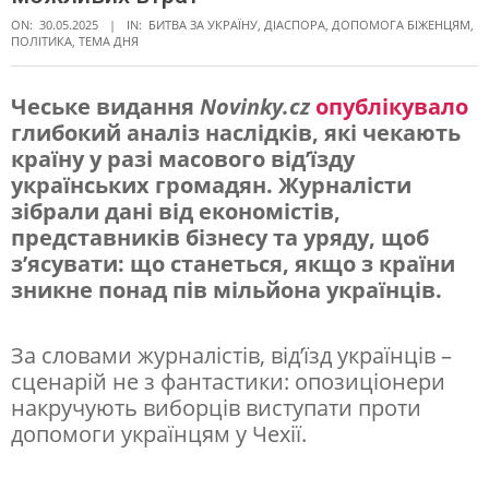
ON:
30.05.2025
IN:
БИТВА ЗА УКРАЇНУ
,
ДІАСПОРА
,
ДОПОМОГА БІЖЕНЦЯМ
,
ПОЛІТИКА
,
ТЕМА ДНЯ
Чеське видання
Novinky.cz
опублікувало
глибокий аналіз наслідків, які чекають
Ч
країну у разі масового від’їзду
е
українських громадян. Журналісти
х
зібрали дані від економістів,
представників бізнесу та уряду, щоб
і
з’ясувати: що станеться, якщо з країни
я
зникне понад пів мільйона українців.
н
е
За словами журналістів, від’їзд українців –
сценарій не з фантастики: опозиціонери
в
накручують виборців виступати проти
и
допомоги українцям у Чехії.
т
р