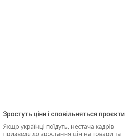
о
к
а
з
а
л
и
м
а
с
ш
Зростуть ціни і сповільняться проєкти
т
а
Якщо українці поїдуть, нестача кадрів
призведе до зростання цін на товари та
б