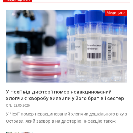
Медицина
У Чехії від дифтерії помер невакцинований
хлопчик: хворобу виявили у його братів і сестер
ON:
22.05.2026
У Чехії помер невакцинований хлопчик дошкільного віку з
Острави, який захворів на дифтерію. Інфекцію також