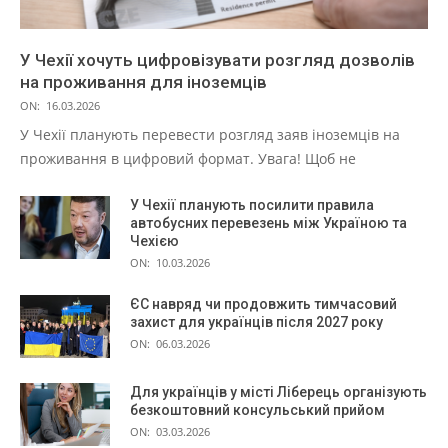
У Чехії хочуть цифровізувати розгляд дозволів
на проживання для іноземців
ON:
16.03.2026
У Чехії планують перевести розгляд заяв іноземців на
проживання в цифровий формат. Увага! Щоб не
У Чехії планують посилити правила
автобусних перевезень між Україною та
Чехією
ON:
10.03.2026
ЄС навряд чи продовжить тимчасовий
захист для українців після 2027 року
ON:
06.03.2026
Для українців у місті Ліберець організують
безкоштовний консульський прийом
ON:
03.03.2026