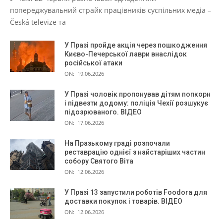
попереджувальний страйк працівників суспільних медіа –
Česká televize та
У Празі пройде акція через пошкодження
Києво-Печерської лаври внаслідок
російської атаки
ON:
19.06.2026
У Празі чоловік пропонував дітям попкорн
і підвезти додому: поліція Чехії розшукує
підозрюваного. ВІДЕО
ON:
17.06.2026
На Празькому граді розпочали
реставрацію однієї з найстаріших частин
собору Святого Віта
ON:
12.06.2026
У Празі 13 запустили роботів Foodora для
доставки покупок і товарів. ВІДЕО
ON:
12.06.2026