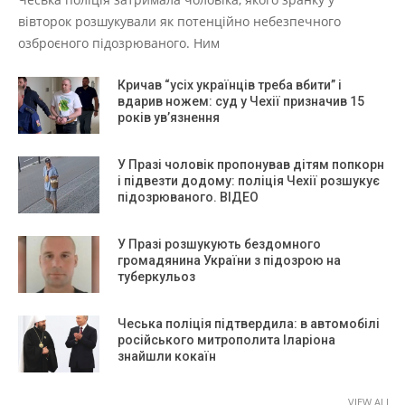
вівторок розшукували як потенційно небезпечного
озброєного підозрюваного. Ним
Кричав “усіх українців треба вбити” і
вдарив ножем: суд у Чехії призначив 15
років ув’язнення
У Празі чоловік пропонував дітям попкорн
і підвезти додому: поліція Чехії розшукує
підозрюваного. ВІДЕО
У Празі розшукують бездомного
громадянина України з підозрою на
туберкульоз
Чеська поліція підтвердила: в автомобілі
російського митрополита Іларіона
знайшли кокаїн
VIEW ALL