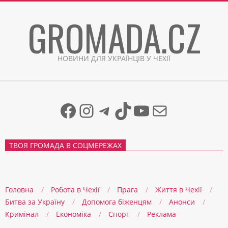
Skip
GROMADA.CZ
to
content
НОВИНИ ДЛЯ УКРАЇНЦІВ У ЧЕХІЇ
Facebook
Instagram
Telegram
TikTok
YouTube
Mail
ТВОЯ ГРОМАДА В СОЦМЕРЕЖАХ
Головна
Робота в Чехії
Прага
Життя в Чеxії
Битва за Україну
Допомога біженцям
Анонси
Кримінал
Економіка
Спорт
Реклама