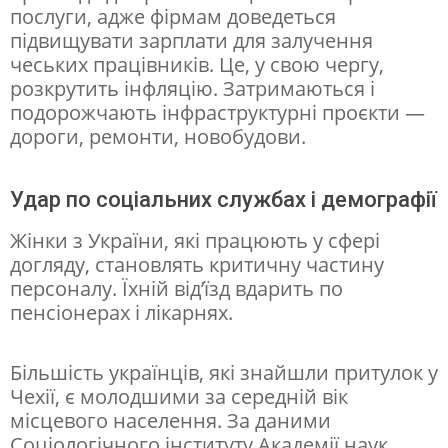
послуги, адже фірмам доведеться
и
підвищувати зарплати для залучення
м
чеських працівників. Це, у свою чергу,
розкрутить інфляцію. Затримаються і
о
подорожчають інфраструктурні проєкти —
ж
дороги, ремонти, новобудови.
л
и
Удар по соціальних службах і демографії
в
Жінки з України, які працюють у сфері
и
догляду, становлять критичну частину
х
персоналу. Їхній від’їзд вдарить по
пенсіонерах і лікарнях.
в
т
Більшість українців, які знайшли притулок у
р
Чехії, є молодшими за середній вік
а
місцевого населення. За даними
Соціологічного інституту Академії наук,
т