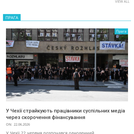
VIEW ALL
ПРАГА
Прага
У Чехії страйкують працівники суспільних медіа
через скорочення фінансування
ON:
22.06.2026
У Чехії 22 червня розпочався одноденний