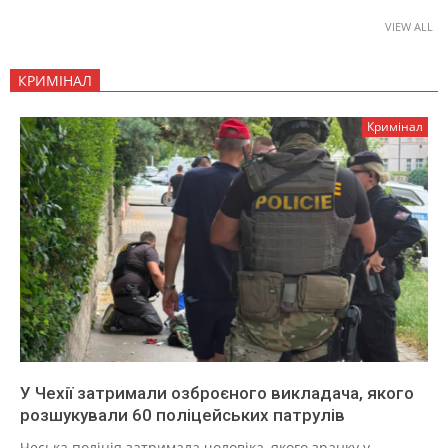
VIEW ALL
КРИМІНАЛ
Кримінал
У Чехії затримали озброєного викладача, якого
розшукували 60 поліцейських патрулів
Чеська поліція затримала чоловіка, якого зранку у