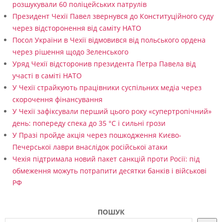
розшукували 60 поліцейських патрулів
Президент Чехії Павел звернувся до Конституційного суду
через відсторонення від саміту НАТО
Посол України в Чехії відмовився від польського ордена
через рішення щодо Зеленського
Уряд Чехії відсторонив президента Петра Павела від
участі в саміті НАТО
У Чехії страйкують працівники суспільних медіа через
скорочення фінансування
У Чехії зафіксували перший цього року «супертропічний»
день: попереду спека до 35 °C і сильні грози
У Празі пройде акція через пошкодження Києво-
Печерської лаври внаслідок російської атаки
Чехія підтримала новий пакет санкцій проти Росії: під
обмеження можуть потрапити десятки банків і військові
РФ
ПОШУК