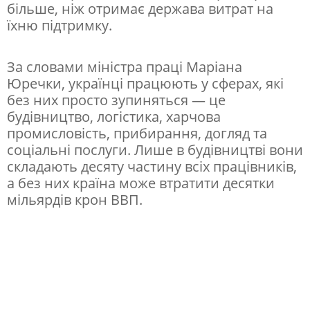
більше, ніж отримає держава витрат на
і
їхню підтримку.
в
:
За словами міністра праці Маріана
Юречки, українці працюють у сферах, які
ж
без них просто зупиняться — це
у
будівництво, логістика, харчова
р
промисловість, прибирання, догляд та
соціальні послуги. Лише в будівництві вони
н
складають десяту частину всіх працівників,
а
а без них країна може втратити десятки
л
мільярдів крон ВВП.
і
с
т
и
п