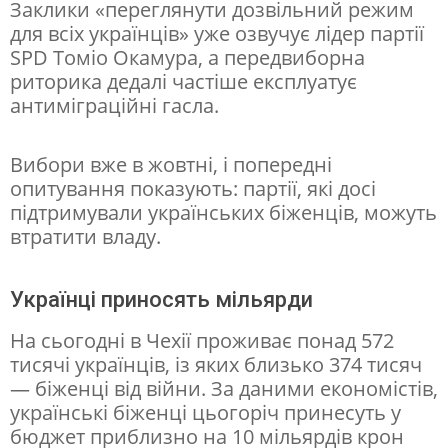
Заклики «переглянути дозвільний режим
и
для всіх українців» уже озвучує лідер партії
SPD Томіо Окамура, а передвиборна
м
риторика дедалі частіше експлуатує
а
антиміграційні гасла.
є
б
Вибори вже в жовтні, і попередні
опитування показують: партії, які досі
е
підтримували українських біженців, можуть
з
втратити владу.
у
к
Українці приносять мільярди
р
На сьогодні в Чехії проживає понад 572
а
тисячі українців, із яких близько 374 тисяч
ї
— біженці від війни. За даними економістів,
українські біженці цьогоріч принесуть у
н
бюджет приблизно на 10 мільярдів крон
ц