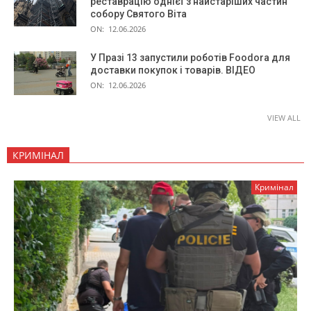
реставрацію однієї з найстаріших частин
собору Святого Віта
ON:
12.06.2026
У Празі 13 запустили роботів Foodora для
доставки покупок і товарів. ВІДЕО
ON:
12.06.2026
VIEW ALL
КРИМІНАЛ
Кримінал