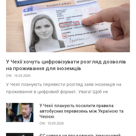
У Чехії хочуть цифровізувати розгляд дозволів
на проживання для іноземців
ON:
16.03.2026
У Чехії планують перевести розгляд заяв іноземців на
проживання в цифровий формат. Увага! Щоб не
У Чехії планують посилити правила
автобусних перевезень між Україною та
Чехією
ON:
10.03.2026
ЄС навряд чи продовжить тимчасовий