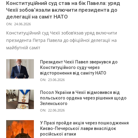
Конституційний суд став на бік Павела: уряд
Чехії зобов’язали включити президента до
делегації на саміт НАТО
ON:
24.06.2026
Конституційний суд Чехії зобов’язав уряд включити
президента Петра Павела до офіційної делегації на
майбутній саміт
Президент Чехії Павел звернувся до
Конституційного суду через
відсторонення від саміту НАТО
ON:
23.06.2026
Посол України в Чехії відмовився від
польського ордена через рішення щодо
Зеленського
ON:
22.06.2026
У Празі пройде акція через пошкодження
Києво-Печерської лаври внаслідок
російської атаки