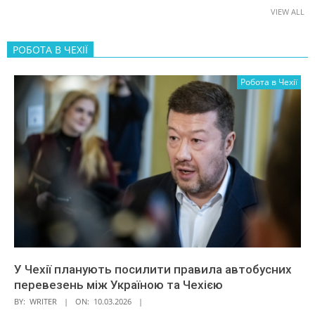
VIEW ALL
РОБОТА В ЧЕХІЇ
Робота в Чехії
У Чехії планують посилити правила автобусних
перевезень між Україною та Чехією
BY:
WRITER
ON:
10.03.2026