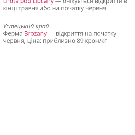
Lhota pod Libčany
— очікується відкриття в
і
кінці травня або на початку червня
:
д
Устецький край
Ферма
Brozany
— відкриття на початку
е
червня, ціна: приблизно 89 крон/кг
м
о
ж
н
а
с
а
м
о
с