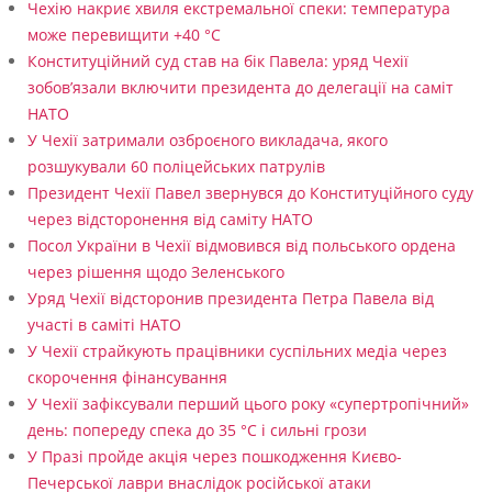
Чехію накриє хвиля екстремальної спеки: температура
к
може перевищити +40 °C
о
Конституційний суд став на бік Павела: уряд Чехії
ш
зобов’язали включити президента до делегації на саміт
НАТО
т
У Чехії затримали озброєного викладача, якого
у
розшукували 60 поліцейських патрулів
є
Президент Чехії Павел звернувся до Конституційного суду
через відсторонення від саміту НАТО
Посол України в Чехії відмовився від польського ордена
через рішення щодо Зеленського
Уряд Чехії відсторонив президента Петра Павела від
участі в саміті НАТО
У Чехії страйкують працівники суспільних медіа через
скорочення фінансування
У Чехії зафіксували перший цього року «супертропічний»
день: попереду спека до 35 °C і сильні грози
У Празі пройде акція через пошкодження Києво-
Печерської лаври внаслідок російської атаки