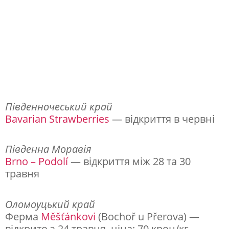
т
і
й
н
о
з
і
Південночеський край
Bavarian Strawberries
— відкриття в червні
б
р
Південна Моравія
а
Brno – Podolí
— відкриття між 28 та 30
т
травня
и
я
Оломоуцький край
Ферма
Měšťánkovi
(Bochoř u Přerova) —
г
відкрито з 24 травня, ціна: 70 крон/кг