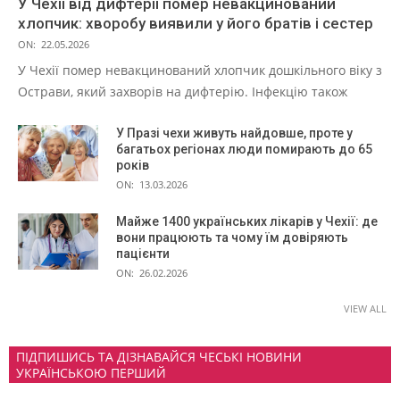
У Чехії від дифтерії помер невакцинований
хлопчик: хворобу виявили у його братів і сестер
ON:
22.05.2026
У Чехії помер невакцинований хлопчик дошкільного віку з
Острави, який захворів на дифтерію. Інфекцію також
У Празі чехи живуть найдовше, проте у
багатьох регіонах люди помирають до 65
років
ON:
13.03.2026
Майже 1400 українських лікарів у Чехії: де
вони працюють та чому їм довіряють
пацієнти
ON:
26.02.2026
VIEW ALL
ПІДПИШИСЬ ТА ДІЗНАВАЙСЯ ЧЕСЬКІ НОВИНИ
УКРАЇНСЬКОЮ ПЕРШИЙ