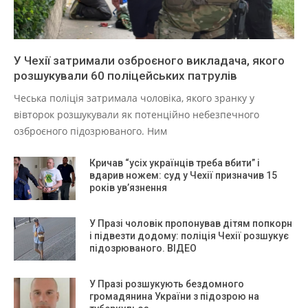
У Чехії затримали озброєного викладача, якого
розшукували 60 поліцейських патрулів
Чеська поліція затримала чоловіка, якого зранку у
вівторок розшукували як потенційно небезпечного
озброєного підозрюваного. Ним
Кричав “усіх українців треба вбити” і
вдарив ножем: суд у Чехії призначив 15
років ув’язнення
У Празі чоловік пропонував дітям попкорн
і підвезти додому: поліція Чехії розшукує
підозрюваного. ВІДЕО
У Празі розшукують бездомного
громадянина України з підозрою на