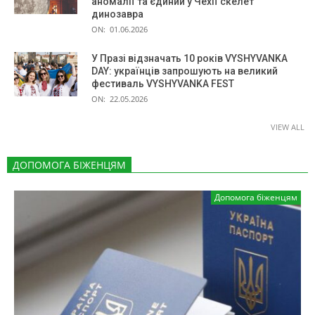
аномалії та єдиний у Чехії скелет
динозавра
ON:
01.06.2026
У Празі відзначать 10 років VYSHYVANKA
DAY: українців запрошують на великий
фестиваль VYSHYVANKA FEST
ON:
22.05.2026
VIEW ALL
ДОПОМОГА БІЖЕНЦЯМ
Допомога біженцям