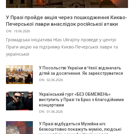
У Празі пройде акція через пошкодження Києво-
Печерської лаври внаслідок російської атаки
ON:
19.06.2026
Громадська ініціатива Hlas Ukrajiny проведе у центрі
Праги акцію на підтримку Києво-Печерської лаври та
української
У Посольстві України в Чехії відзначать
дітей за досягнення. Як зареєструватися
ON:
02.06.2026
Український гурт «БЕЗ ОБМЕЖЕНЬ»
виступить у Празі та Брно з благодійними
концертами
ON:
01.06.2026
У Празі відбудеться Музейна ніч:
безкоштовно покажуть мумію, людські