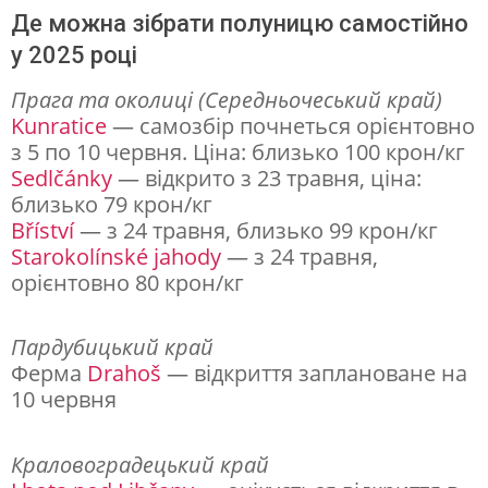
у
Де можна зібрати полуницю самостійно
є
у 2025 році
с
Прага
та околиці
(Середньочеський край)
е
Kunratice
— самозбір почнеться орієнтовно
з 5 по 10 червня. Ціна: близько 100 крон/кг
з
Sedlčánky
— відкрито з 23 травня, ціна:
о
близько 79 крон/кг
н
Bříství
— з 24 травня, близько 99 крон/кг
Starokolínské jahody
— з 24 травня,
п
орієнтовно 80 крон/кг
о
л
Пардубицький край
у
Ферма
Drahoš
— відкриття заплановане на
н
10 червня
и
Краловоградецький край
ц