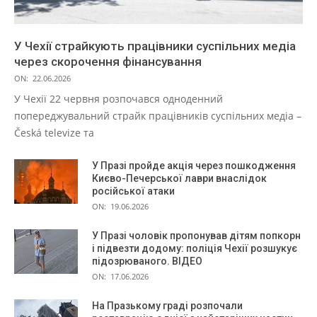
У Чехії страйкують працівники суспільних медіа
через скорочення фінансування
ON:
22.06.2026
У Чехії 22 червня розпочався одноденний
попереджувальний страйк працівників суспільних медіа –
Česká televize та
У Празі пройде акція через пошкодження
Києво-Печерської лаври внаслідок
російської атаки
ON:
19.06.2026
У Празі чоловік пропонував дітям попкорн
і підвезти додому: поліція Чехії розшукує
підозрюваного. ВІДЕО
ON:
17.06.2026
На Празькому граді розпочали