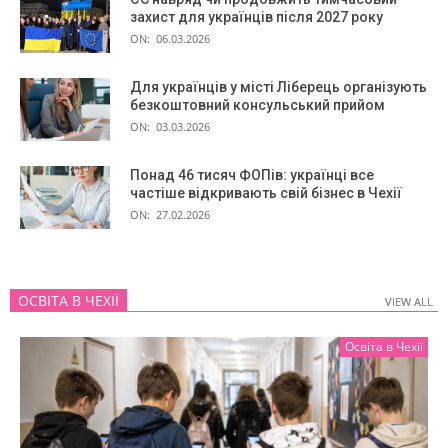
захист для українців після 2027 року
ON:
06.03.2026
Для українців у місті Ліберець організують
безкоштовний консульський прийом
ON:
03.03.2026
Понад 46 тисяч ФОПів: українці все
частіше відкривають свій бізнес в Чехії
ON:
27.02.2026
ОСВІТА В ЧЕХІЇ
VIEW ALL
VIEW ALL
Освіта в Чехії