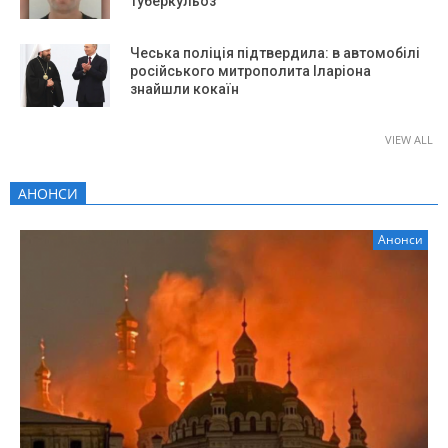
туберкульоз
Чеська поліція підтвердила: в автомобілі
російського митрополита Іларіона
знайшли кокаїн
VIEW ALL
АНОНСИ
Анонси