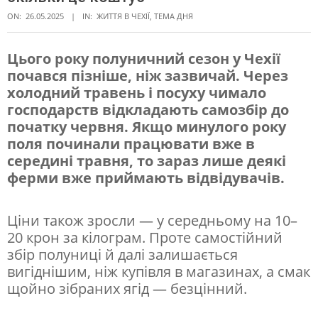
ON:
26.05.2025
IN:
ЖИТТЯ В ЧЕXІЇ
,
ТЕМА ДНЯ
Цього року полуничний сезон у Чехії
почався пізніше, ніж зазвичай. Через
У
холодний травень і посуху чимало
Ч
господарств відкладають самозбір до
е
початку червня. Якщо минулого року
поля починали працювати вже в
х
середині травня, то зараз лише деякі
і
ферми вже приймають відвідувачів.
ї
с
Ціни також зросли — у середньому на 10–
20 крон за кілограм. Проте самостійний
т
збір полуниці й далі залишається
а
вигіднішим, ніж купівля в магазинах, а смак
р
щойно зібраних ягід — безцінний.
т