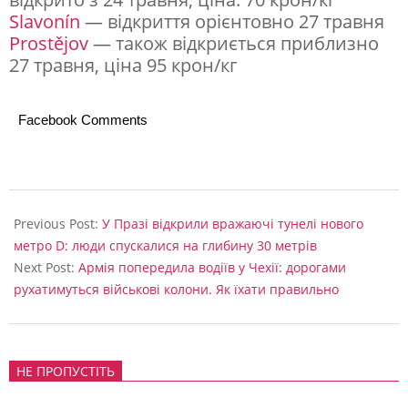
о
Slavonín
— відкриття орієнтовно 27 травня
д
Prostějov
— також відкриється приблизно
27 травня, ціна 95 крон/кг
и
т
Facebook Comments
а
с
к
2025-
і
05-
Previous Post:
У Празі відкрили вражаючі тунелі нового
л
26
метро D: люди спускалися на глибину 30 метрів
Next Post:
Армія попередила водіїв у Чехії: дорогами
ь
рухатимуться військові колони. Як їхати правильно
к
и
ц
НЕ ПРОПУСТІТЬ
е