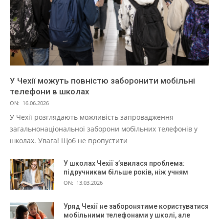
У Чехії можуть повністю заборонити мобільні
телефони в школах
ON:
16.06.2026
У Чехії розглядають можливість запровадження
загальнонаціональної заборони мобільних телефонів у
школах. Увага! Щоб не пропустити
У школах Чехії з’явилася проблема:
підручникам більше років, ніж учням
ON:
13.03.2026
Уряд Чехії не заборонятиме користуватися
мобільними телефонами у школі, але