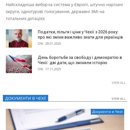
Найскладніша виборча система у Європі, штучно нарізані
округи, однотурові голосування, державні ЗМІ на
тотальних дотаціях
Податки, пільги і ціни у Чехії з 2026 року:
про які зміни важливо знати для українців
ON:
28.01.2026
День боротьби за свободу і демократію в
Чехії: дві дати, що змінили історію
ON:
17.11.2025
VIEW ALL
ДОКУМЕНТИ В ЧЕХІЇ
VIEW ALL
VIEW ALL
Документи в Чехії