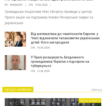
BY:
MANAGER
ON:
19.06.2026
Громадська ініціатива Hlas Ukrajiny проведе у центрі
Праги акцію на підтримку Києво-Печерської лаври та
української
Від математики до чемпіонатів Європи: у
Чехії відзначили талановитих українських
дітей. Кого нагородили
ON:
16.06.2026
У Празі розшукують бездомного
громадянина України з підозрою на
туберкульоз
ON:
12.06.2026
ЧЕСЬКІ НОВИНИ
VIEW ALL
Чеські новини