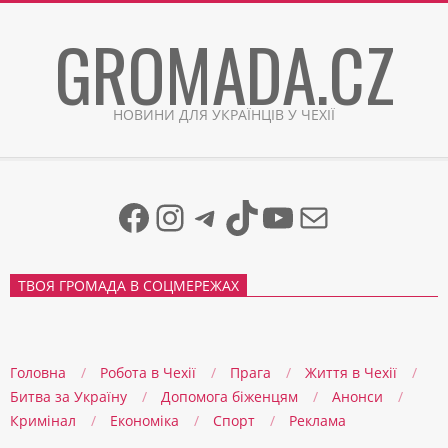
Skip
GROMADA.CZ
to
content
НОВИНИ ДЛЯ УКРАЇНЦІВ У ЧЕХІЇ
Facebook
Instagram
Telegram
TikTok
YouTube
Mail
ТВОЯ ГРОМАДА В СОЦМЕРЕЖАХ
Головна
Робота в Чехії
Прага
Життя в Чеxії
Битва за Україну
Допомога біженцям
Анонси
Кримінал
Економіка
Спорт
Реклама