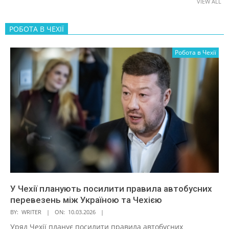
VIEW ALL
РОБОТА В ЧЕХІЇ
Робота в Чехії
У Чехії планують посилити правила автобусних
перевезень між Україною та Чехією
BY:
WRITER
ON:
10.03.2026
Уряд Чехії планує посилити правила автобусних