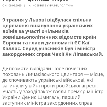
ON:
09.05.2025
IN:
НОВИНИ З УКРАЇНИ
,
ПОЛІТИКА
9 травня у Львові відбулася спільна
церемонія вшанування українських
Г
воїнів за участі очільників
л
зовнішньополітичних відомств країн
а
Європи та глави дипломатії ЄС Каї
Каллас. Серед учасників був і міністр
в
закордонних справ Чехії Ян Ліпавський.
а
М
Дипломати відвідали Поле почесних
З
поховань Личаківського цвинтаря — місце,
де спочивають українські військові, які
С
загинули у війні проти російської агресії.
Ч
Участь у заході також взяли прем’єр-міністр
е
України Денис Шмигаль, перший
заступник міністра закордонних справ
х