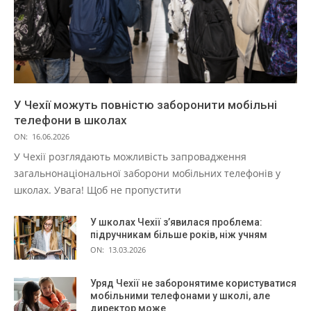
У Чехії можуть повністю заборонити мобільні
телефони в школах
ON:
16.06.2026
У Чехії розглядають можливість запровадження
загальнонаціональної заборони мобільних телефонів у
школах. Увага! Щоб не пропустити
У школах Чехії з’явилася проблема:
підручникам більше років, ніж учням
ON:
13.03.2026
Уряд Чехії не заборонятиме користуватися
мобільними телефонами у школі, але
директор може