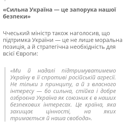
а
«Сильна Україна — це запорука нашої
ї
безпеки»
н
с
Ччеський міністр також наголосив, що
підтримка України — це не лише моральна
ь
позиція, а й стратегічна необхідність для
к
всієї Європи:
и
х
«Ми й надалі підтримуватимемо
в
Україну в її спротиві російській агресії.
Не тільки з принципу, а й з власного
о
інтересу — бо сильна, стійка і добре
ї
озброєна Україна як союзник є в наших
н
безпекових інтересах. Це країна, яка
захищає цінності, на яких
і
тримається й наша свобода».
в