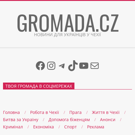
Skip
GROMADA.CZ
to
content
НОВИНИ ДЛЯ УКРАЇНЦІВ У ЧЕХІЇ
Facebook
Instagram
Telegram
TikTok
YouTube
Mail
ТВОЯ ГРОМАДА В СОЦМЕРЕЖАХ
Головна
Робота в Чехії
Прага
Життя в Чеxії
Битва за Україну
Допомога біженцям
Анонси
Кримінал
Економіка
Спорт
Реклама