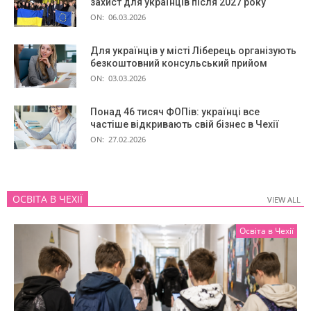
захист для українців після 2027 року
ON:
06.03.2026
Для українців у місті Ліберець організують
безкоштовний консульський прийом
ON:
03.03.2026
Понад 46 тисяч ФОПів: українці все
частіше відкривають свій бізнес в Чехії
ON:
27.02.2026
ОСВІТА В ЧЕХІЇ
VIEW ALL
VIEW ALL
Освіта в Чехії