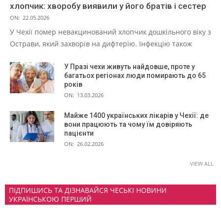
хлопчик: хворобу виявили у його братів і сестер
ON:
22.05.2026
У Чехії помер невакцинований хлопчик дошкільного віку з
Острави, який захворів на дифтерію. Інфекцію також
У Празі чехи живуть найдовше, проте у
багатьох регіонах люди помирають до 65
років
ON:
13.03.2026
Майже 1400 українських лікарів у Чехії: де
вони працюють та чому їм довіряють
пацієнти
ON:
26.02.2026
VIEW ALL
ПІДПИШИСЬ ТА ДІЗНАВАЙСЯ ЧЕСЬКІ НОВИНИ
УКРАЇНСЬКОЮ ПЕРШИЙ