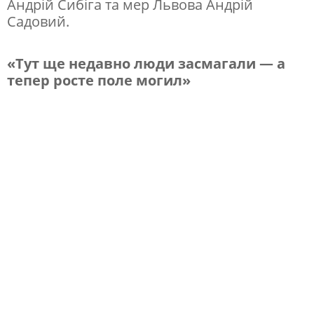
Андрій Сибіга та мер Львова Андрій
і
Садовий.
ї
у
«Тут ще недавно люди засмагали — а
Л
тепер росте поле могил»
ь
в
о
в
і
в
ш
а
н
у