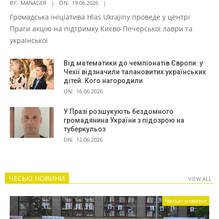
BY:
MANAGER
ON:
19.06.2026
Громадська ініціатива Hlas Ukrajiny проведе у центрі
Праги акцію на підтримку Києво-Печерської лаври та
української
Від математики до чемпіонатів Європи: у
Чехії відзначили талановитих українських
дітей. Кого нагородили
ON:
16.06.2026
У Празі розшукують бездомного
громадянина України з підозрою на
туберкульоз
ON:
12.06.2026
ЧЕСЬКІ НОВИНИ
VIEW ALL
Чеські новини