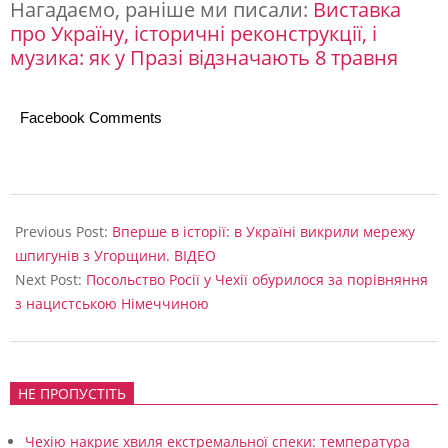
Нагадаємо, раніше ми писали:
Виставка
:
про Україну, історичні реконструкції, і
«
музика: як у Празі відзначають 8 травня
П
і
Facebook Comments
д
т
р
2025-
05-
Previous Post:
Вперше в історії: в Україні викрили мережу
и
09
шпигунів з Угорщини. ВІДЕО
м
Next Post:
Посольство Росії у Чехії обурилося за порівняння
к
з нацистською Німеччиною
а
У
НЕ ПРОПУСТІТЬ
к
р
Чехію накриє хвиля екстремальної спеки: температура