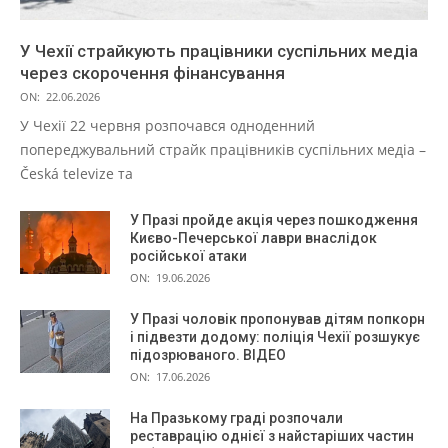
У Чехії страйкують працівники суспільних медіа
через скорочення фінансування
ON:
22.06.2026
У Чехії 22 червня розпочався одноденний
попереджувальний страйк працівників суспільних медіа –
Česká televize та
У Празі пройде акція через пошкодження
Києво-Печерської лаври внаслідок
російської атаки
ON:
19.06.2026
У Празі чоловік пропонував дітям попкорн
і підвезти додому: поліція Чехії розшукує
підозрюваного. ВІДЕО
ON:
17.06.2026
На Празькому граді розпочали
реставрацію однієї з найстаріших частин