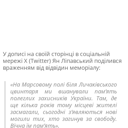
в
а
в
п
о
л
У дописі на своїй сторінці в соціальній
е
мережі X (Twitter) Ян Ліпавський поділився
враженням від відвідин меморіалу:
г
л
«На Марсовому полі біля Личаківського
и
цвинтаря ми вшанували пам’ять
х
полеглих захисників України. Там, де
у
ще кілька років тому місцеві жителі
засмагали, сьогодні з’являються нові
к
могили тих, хто загинув за свободу.
р
Вічна їм пам’ять».