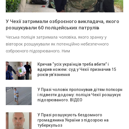
У Чехії затримали озброєного викладача, якого
розшукували 60 поліцейських патрулів
Чеська поліція затримала чоловіка, якого зранку у
вівторок розшукували як потенційно небезпечного
озброєного підозрюваного. Ним
Кричав “усіх українців треба вбити” і
вдарив ножем: суд у Чехії призначив 15
років ув’язнення
У Празі чоловік пропонував дітям попкорн
і підвезти додому: поліція Чехії розшукує
підозрюваного. ВІДЕО
У Празі розшукують бездомного
громадянина України з підозрою на
туберкульоз