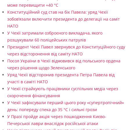
а
може перевищити +40 °C
Конституційний суд став на бік Павела: уряд Чехії
ї
зобов’язали включити президента до делегації на саміт
н
НАТО
и
У Чехії затримали озброєного викладача, якого
розшукували 60 поліцейських патрулів
—
Президент Чехії Павел звернувся до Конституційного суду
ц
через відсторонення від саміту НАТО
е
Посол України в Чехії відмовився від польського ордена
через рішення щодо Зеленського
й
Уряд Чехії відсторонив президента Петра Павела від
н
участі в саміті НАТО
а
У Чехії страйкують працівники суспільних медіа через
скорочення фінансування
ш
У Чехії зафіксували перший цього року «супертропічний»
і
день: попереду спека до 35 °C і сильні грози
н
У Празі пройде акція через пошкодження Києво-
Печерської лаври внаслідок російської атаки
т