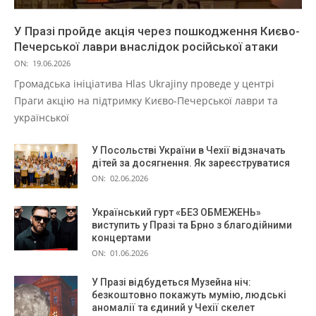
У Празі пройде акція через пошкодження Києво-
Печерської лаври внаслідок російської атаки
ON:
19.06.2026
Громадська ініціатива Hlas Ukrajiny проведе у центрі
Праги акцію на підтримку Києво-Печерської лаври та
української
У Посольстві України в Чехії відзначать
дітей за досягнення. Як зареєструватися
ON:
02.06.2026
Український гурт «БЕЗ ОБМЕЖЕНЬ»
виступить у Празі та Брно з благодійними
концертами
ON:
01.06.2026
У Празі відбудеться Музейна ніч:
безкоштовно покажуть мумію, людські
аномалії та єдиний у Чехії скелет