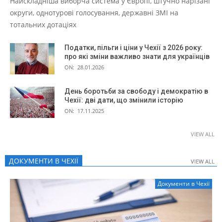
Найскладніша виборча система у Європі, штучно нарізані
округи, однотурові голосування, державні ЗМІ на
тотальних дотаціях
Податки, пільги і ціни у Чехії з 2026 року:
про які зміни важливо знати для українців
ON:
28.01.2026
День боротьби за свободу і демократію в
Чехії: дві дати, що змінили історію
ON:
17.11.2025
VIEW ALL
ДОКУМЕНТИ В ЧЕХІЇ
VIEW ALL
VIEW ALL
Документи в Чехії