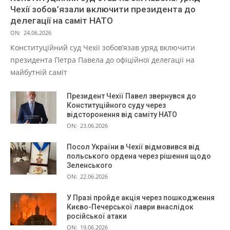
Чехії зобов’язали включити президента до
делегації на саміт НАТО
ON:
24.06.2026
Конституційний суд Чехії зобов’язав уряд включити
президента Петра Павела до офіційної делегації на
майбутній саміт
Президент Чехії Павел звернувся до
Конституційного суду через
відсторонення від саміту НАТО
ON:
23.06.2026
Посол України в Чехії відмовився від
польського ордена через рішення щодо
Зеленського
ON:
22.06.2026
У Празі пройде акція через пошкодження
Києво-Печерської лаври внаслідок
російської атаки
ON:
19.06.2026