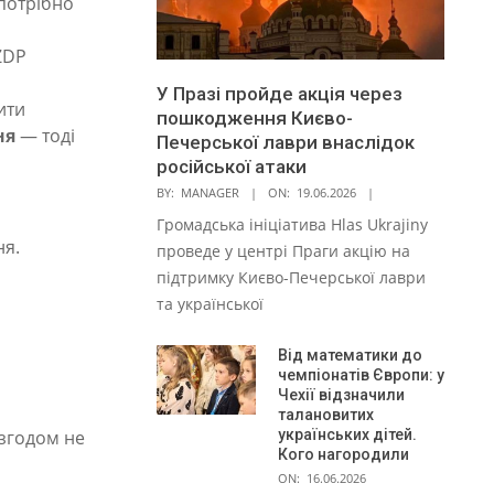
 потрібно
 ZDP
У Празі пройде акція через
ити
пошкодження Києво-
ня
— тоді
Печерської лаври внаслідок
російської атаки
BY:
MANAGER
ON:
19.06.2026
Громадська ініціатива Hlas Ukrajiny
ня.
проведе у центрі Праги акцію на
підтримку Києво-Печерської лаври
та української
Від математики до
чемпіонатів Європи: у
Чехії відзначили
талановитих
українських дітей.
 згодом не
Кого нагородили
ON:
16.06.2026