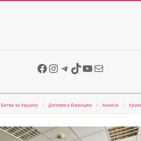
Facebook
Instagram
Telegram
TikTok
YouTube
Mail
Битва за Україну
Допомога біженцям
Анонси
Крим