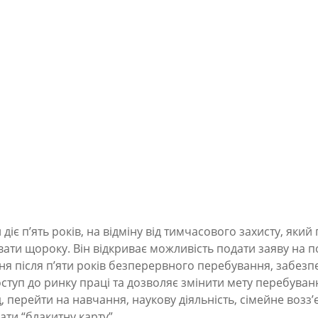
 діє п’ять років, на відміну від тимчасового захисту, який
ати щороку. Він відкриває можливість подати заяву на п
я після п’яти років безперервного перебування, забезп
оступ до ринку праці та дозволяє змінити мету перебува
 перейти на навчання, наукову діяльність, сімейне возз
ти “блакитну карту”.