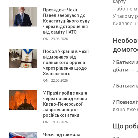
карту
і
– або не м
Президент Чехії
У такому 
Павел звернувся до
д
Конституційного суду
виявляє ін
через відсторонення
і
від саміту НАТО
н
ON:
23.06.2026
Необов’
а
домого
Посол України в Чехії
п
відмовився від
?
Батьки а
польського ордена
о
через рішення щодо
дбати
— з
Зеленського
ш
ON:
22.06.2026
?
Батьки 
и
У Празі пройде акція
р
через пошкодження
?
Повнолі
Києво-Печерської
е
якщо вже 
лаври внаслідок
російської атаки
н
ON:
19.06.2026
Що роби
і
Чехія підтримала
з