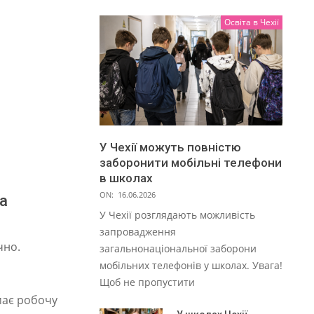
Освіта в Чехії
У Чехії можуть повністю
заборонити мобільні телефони
в школах
ON:
16.06.2026
а
У Чехії розглядають можливість
запровадження
чно.
загальнонаціональної заборони
мобільних телефонів у школах. Увага!
Щоб не пропустити
 має робочу