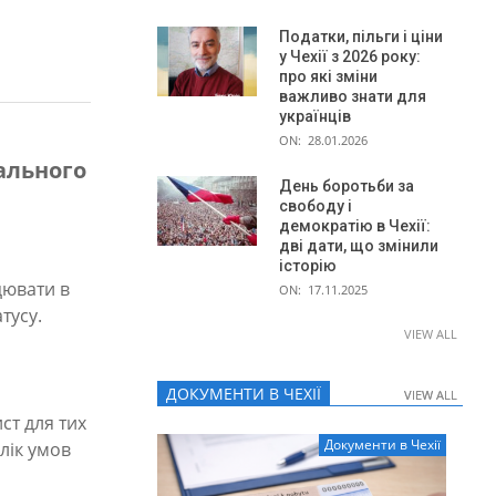
Податки, пільги і ціни
у Чехії з 2026 року:
про які зміни
важливо знати для
українців
ON:
28.01.2026
іального
День боротьби за
свободу і
демократію в Чехії:
дві дати, що змінили
історію
цювати в
ON:
17.11.2025
тусу.
VIEW ALL
ДОКУМЕНТИ В ЧЕХІЇ
VIEW ALL
VIEW ALL
ст для тих
Документи в Чехії
лік умов