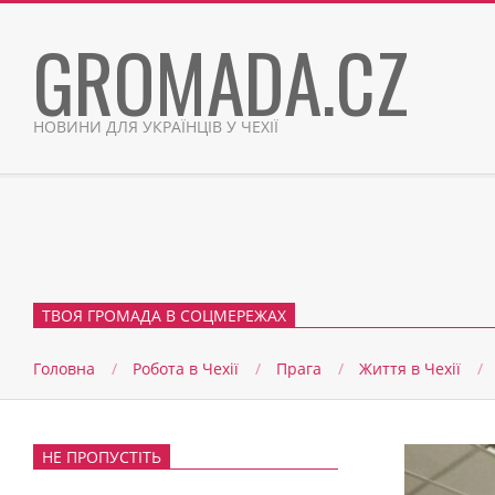
Skip
GROMADA.CZ
to
content
НОВИНИ ДЛЯ УКРАЇНЦІВ У ЧЕХІЇ
ТВОЯ ГРОМАДА В СОЦМЕРЕЖАХ
Головна
Робота в Чехії
Прага
Життя в Чеxії
НЕ ПРОПУСТІТЬ