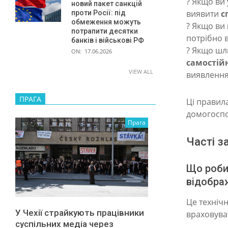
? Якщо ви
новий пакет санкцій
а
виявити
с
проти Росії: під
обмеження можуть
? Якщо ви
п
потрапити десятки
потрібно 
банків і військові РФ
и
? Якщо шл
ON:
17.06.2026
т
самостій
VIEW ALL
виявлення
а
н
ПРАГА
Ці правил
н
домогоспо
Прага
я
Часті з
т
а
Що роби
п
відобра
р
Це техніч
и
У Чехії страйкують працівники
враховува
суспільних медіа через
к