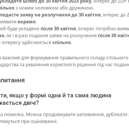
укладете шлюб до 30 квітня 2025 року
, інтерес до ZDP
пільно
з новим чоловіком або дружиною.
подасте заяву на розлучення до 30 квітня
, інтерес до
виявити
окремо
.
юб буде укладено
після 30 квітня
, інтерес потрібно вияв
но
, як і в разі подання заяви на розлучення
після 30 квіт
 інтересу здійснюється
спільно
.
а важливі для формування правильного складу спільного
дарства та ухвалення коректного рішення під час подан
апитання
ти, якщо у формі одна й та сама людина
жається двічі?
на помилка. Можна продовжувати заповнення, дублікати
тимуться при оцінюванні.