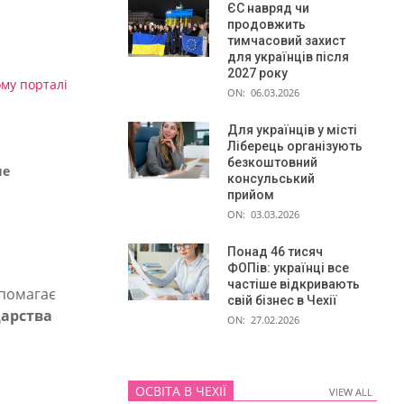
ЄС навряд чи
продовжить
тимчасовий захист
для українців після
2027 року
му порталі
ON:
06.03.2026
Для українців у місті
Ліберець організують
безкоштовний
ше
консульський
прийом
ON:
03.03.2026
Понад 46 тисяч
ФОПів: українці все
частіше відкривають
опомагає
свій бізнес в Чехії
дарства
ON:
27.02.2026
ОСВІТА В ЧЕХІЇ
VIEW ALL
VIEW ALL