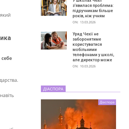
У школах Чехії
з’явилася проблема:
підручникам більше
 який
років, ніж учням
ON:
13.03.2026
Уряд Чехії не
ника
заборонятиме
користуватися
мобільними
телефонами у школі,
 себе
але директор може
ON:
10.03.2026
дарства.
ДІАСПОРА
навіть
Діаспора