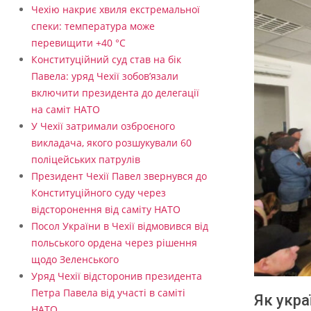
Чехію накриє хвиля екстремальної
спеки: температура може
перевищити +40 °C
Конституційний суд став на бік
Павела: уряд Чехії зобов’язали
включити президента до делегації
на саміт НАТО
У Чехії затримали озброєного
викладача, якого розшукували 60
поліцейських патрулів
Президент Чехії Павел звернувся до
Конституційного суду через
відсторонення від саміту НАТО
Посол України в Чехії відмовився від
польського ордена через рішення
щодо Зеленського
Уряд Чехії відсторонив президента
Петра Павела від участі в саміті
Як укра
НАТО