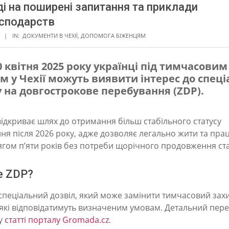
ді на поширені запитання та приклади
сподарств
IN:
ДОКУМЕНТИ В ЧЕХІЇ
,
ДОПОМОГА БІЖЕНЦЯМ
30 квітня 2025 року українці під тимчасовим
м у Чехії можуть виявити інтерес до спец
 на довгострокове перебування (ZDP).
відкриває шлях до отримання більш стабільного статусу
ня після 2026 року, адже дозволяє легально жити та пра
тягом п’яти років без потреби щорічного продовження ста
е ZDP?
спеціальний дозвіл, який може замінити тимчасовий захи
, які відповідатимуть визначеним умовам. Детальний пере
у
статті порталу Gromada.cz
.