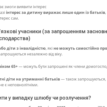
ає змоги виявити інтерес
разі
інтерес за дитину виражає лише один із батьків
,
терес сам.
язкові учасники (за запрошенням заснов
сподарства)
бо діти з інвалідністю
, які
не можуть самостійно про
апрошуються незалежно від віку.
віком 65+
— можуть бути запрошені як члени домогоспо
тні діти на утриманні батьків
— також запрошуються, 
не є неповнолітніми.
ти у випадку шлюбу чи розлучення?