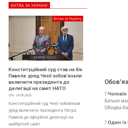
БИТВА ЗА УКРАЇНУ
е
с
Битва за Україну
д
о
Z
D
P
Конституційний суд став на бік
:
Павела: уряд Чехії зобов’язали
в
Обов’яз
включити президента до
делегації на саміт НАТО
і
?
Чоловік 
ON:
24.06.2026
д
Батьки ма
Конституційний суд Чехії зобов’язав
Обидва ба
п
уряд включити президента Петра
о
Павела до офіційної делегації на
?
Один із 
майбутній саміт
в