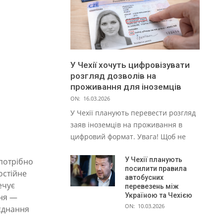
У Чехії хочуть цифровізувати
розгляд дозволів на
проживання для іноземців
ON:
16.03.2026
У Чехії планують перевести розгляд
заяв іноземців на проживання в
цифровий формат. Увага! Щоб не
У Чехії планують
 потрібно
посилити правила
остійне
автобусних
ечує
перевезень між
Україною та Чехією
ння —
ON:
10.03.2026
’єднання