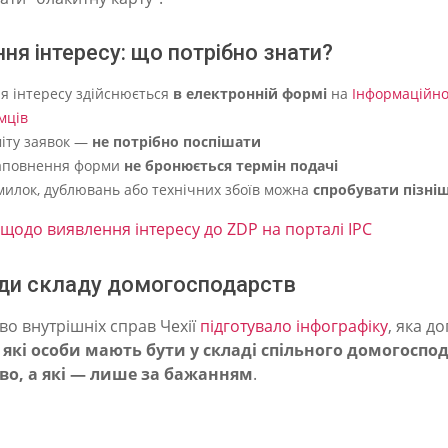
ня інтересу: що потрібно знати?
я інтересу здійснюється
в електронній формі
на
Інформаційно
мців
міту заявок —
не потрібно поспішати
заповнення форми
не бронюється термін подачі
омилок, дублювань або технічних збоїв можна
спробувати пізні
 щодо виявлення інтересу до ZDP на порталі IPC
ди складу домогосподарств
во внутрішніх справ Чехії
підготувало інфографіку
, яка д
,
які особи мають бути у складі спільного домогоспо
во, а які — лише за бажанням
.