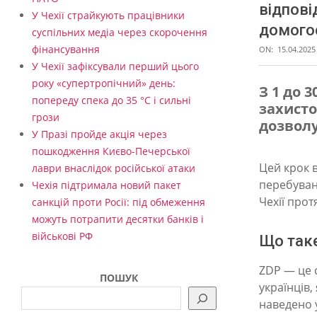
відпові
У Чехії страйкують працівники
домого
суспільних медіа через скорочення
фінансування
ON:
15.04.2025
У Чехії зафіксували перший цього
року «супертропічний» день:
З 1 до 
попереду спека до 35 °C і сильні
захисто
Я
грози
дозволу
к
У Празі пройде акція через
пошкодження Києво-Печерської
у
Цей крок 
лаври внаслідок російської атаки
к
перебуван
Чехія підтримала новий пакет
р
Чехії про
санкцій проти Росії: під обмеження
можуть потрапити десятки банків і
а
військові РФ
Що так
ї
н
ZDP — це 
ПОШУК
українців
ц
наведено 
я