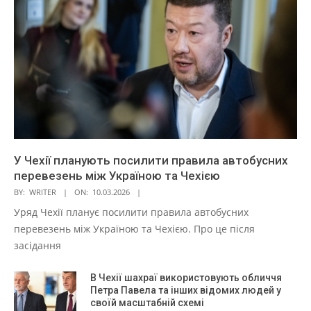
У Чехії планують посилити правила автобусних
перевезень між Україною та Чехією
BY:
WRITER
ON:
10.03.2026
Уряд Чехії планує посилити правила автобусних
перевезень між Україною та Чехією. Про це після
засідання
В Чехії шахраї використовують обличчя
Петра Павела та інших відомих людей у
своїй масштабній схемі