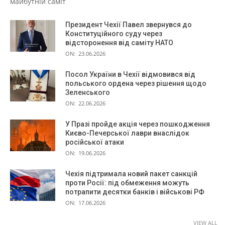
майбутній саміт
Президент Чехії Павел звернувся до
Конституційного суду через
відсторонення від саміту НАТО
ON:
23.06.2026
Посол України в Чехії відмовився від
польського ордена через рішення щодо
Зеленського
ON:
22.06.2026
У Празі пройде акція через пошкодження
Києво-Печерської лаври внаслідок
російської атаки
ON:
19.06.2026
Чехія підтримала новий пакет санкцій
проти Росії: під обмеження можуть
потрапити десятки банків і військові РФ
ON:
17.06.2026
VIEW ALL