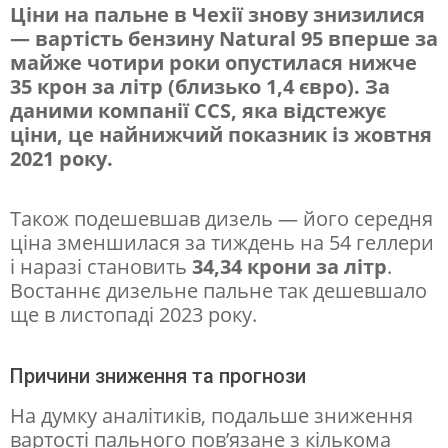
Ціни на пальне в Чехії знову знизилися
— вартість бензину Natural 95 вперше за
У
майже чотири роки опустилася нижче
Ч
35 крон за літр (близько 1,4 євро). За
е
даними компанії CCS, яка відстежує
ціни, це найнижчий показник із жовтня
х
2021 року.
і
ї
Також подешевшав дизель — його середня
п
ціна зменшилася за тиждень на 54 геллери
і наразі становить
34,34 крони за літр
.
о
Востаннє дизельне пальне так дешевшало
д
ще в листопаді 2023 року.
е
ш
Причини зниження та прогнози
е
На думку аналітиків, подальше зниження
в
вартості пального пов’язане з кількома