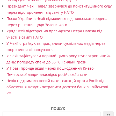
Президент Чехії Павел звернувся до Конституційного суду
через відсторонення від саміту НАТО
Посол України в Чехії відмовився від польського ордена
через рішення щодо Зеленського
Уряд Чехії відсторонив президента Петра Павела від
участі в саміті НАТО
У Чехії страйкують працівники суспільних медіа через
скорочення фінансування
У Чехії зафіксували перший цього року «супертропічний»
день: попереду спека до 35 °C і сильні грози
У Празі пройде акція через пошкодження Києво-
Печерської лаври внаслідок російської атаки
Чехія підтримала новий пакет санкцій проти Росії: під
обмеження можуть потрапити десятки банків і військові
РФ
ПОШУК