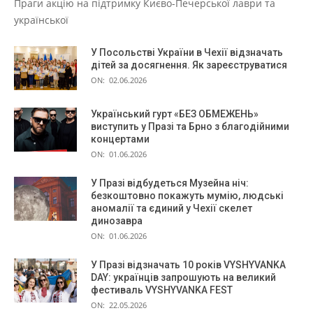
Праги акцію на підтримку Києво-Печерської лаври та
української
У Посольстві України в Чехії відзначать
дітей за досягнення. Як зареєструватися
ON:
02.06.2026
Український гурт «БЕЗ ОБМЕЖЕНЬ»
виступить у Празі та Брно з благодійними
концертами
ON:
01.06.2026
У Празі відбудеться Музейна ніч:
безкоштовно покажуть мумію, людські
аномалії та єдиний у Чехії скелет
динозавра
ON:
01.06.2026
У Празі відзначать 10 років VYSHYVANKA
DAY: українців запрошують на великий
фестиваль VYSHYVANKA FEST
ON:
22.05.2026