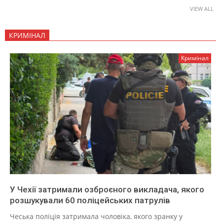
VIEW ALL
КРИМІНАЛ
Кримінал
У Чехії затримали озброєного викладача, якого
розшукували 60 поліцейських патрулів
Чеська поліція затримала чоловіка, якого зранку у