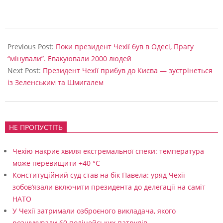
і
з
2025-
2
03-
Previous Post:
Поки президент Чехії був в Одесі, Прагу
0
21
“мінували”. Евакуювали 2000 людей
2
Next Post:
Президент Чехії прибув до Києва — зустрінеться
із Зеленським та Шмигалем
1
р
о
НЕ ПРОПУСТІТЬ
к
у
Чехію накриє хвиля екстремальної спеки: температура
може перевищити +40 °C
Конституційний суд став на бік Павела: уряд Чехії
зобов’язали включити президента до делегації на саміт
НАТО
У Чехії затримали озброєного викладача, якого
розшукували 60 поліцейських патрулів