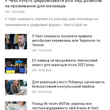
У Чехії хочуть цифровізувати розгляд дозволів
на проживання для іноземців
ON:
16.03.2026
У Чехії планують перевести розгляд заяв іноземців на
проживання в цифровий формат. Увага! Щоб не
У Чехії планують посилити правила
автобусних перевезень між Україною та
Чехією
ON:
10.03.2026
ЄС навряд чи продовжить тимчасовий
захист для українців після 2027 року
ON:
06.03.2026
Для українців у місті Ліберець організують
безкоштовний консульський прийом
ON:
03.03.2026
Понад 46 тисяч ФОПів: українці все
частіше відкривають свій бізнес в Чехії