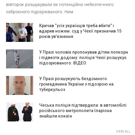
вівторок розшукували як потенційно небезпечного
озброєного підозрюваного. Ним
Кричав “усіх українців треба вбити” і
вдарив ножем: суд у Чехії призначив 15
років ув’язнення
У Празі чоловік пропонував дітям попкорн
і підвезти додому: поліція Чехії розшукує
підозрюваного. ВІДЕО
У Празі розшукують бездомного
громадянина України з підозрою на
туберкульоз
Чеська поліція підтвердила: в автомобілі
російського митрополита Іларіона
знайшли кокаїн
VIEW ALL