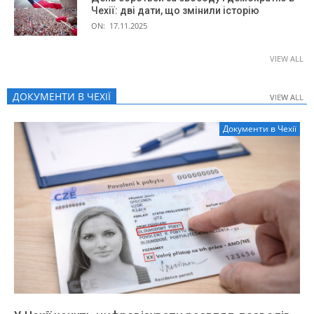
Чехії: дві дати, що змінили історію
ON:
17.11.2025
VIEW ALL
ДОКУМЕНТИ В ЧЕХІЇ
VIEW ALL
VIEW ALL
Документи в Чехії