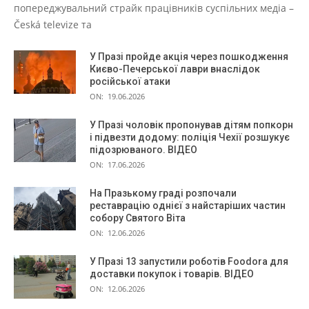
попереджувальний страйк працівників суспільних медіа –
Česká televize та
У Празі пройде акція через пошкодження
Києво-Печерської лаври внаслідок
російської атаки
ON:
19.06.2026
У Празі чоловік пропонував дітям попкорн
і підвезти додому: поліція Чехії розшукує
підозрюваного. ВІДЕО
ON:
17.06.2026
На Празькому граді розпочали
реставрацію однієї з найстаріших частин
собору Святого Віта
ON:
12.06.2026
У Празі 13 запустили роботів Foodora для
доставки покупок і товарів. ВІДЕО
ON:
12.06.2026