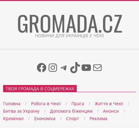
Skip
GROMADA.CZ
to
content
НОВИНИ ДЛЯ УКРАЇНЦІВ У ЧЕХІЇ
Facebook
Instagram
Telegram
TikTok
YouTube
Mail
ТВОЯ ГРОМАДА В СОЦМЕРЕЖАХ
Головна
Робота в Чехії
Прага
Життя в Чеxії
Битва за Україну
Допомога біженцям
Анонси
Кримінал
Економіка
Спорт
Реклама