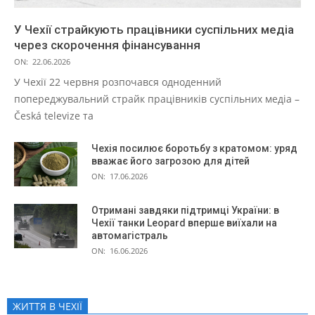
У Чехії страйкують працівники суспільних медіа
через скорочення фінансування
ON:
22.06.2026
У Чехії 22 червня розпочався одноденний
попереджувальний страйк працівників суспільних медіа –
Česká televize та
Чехія посилює боротьбу з кратомом: уряд
вважає його загрозою для дітей
ON:
17.06.2026
Отримані завдяки підтримці України: в
Чехії танки Leopard вперше виїхали на
автомагістраль
ON:
16.06.2026
ЖИТТЯ В ЧЕXІЇ