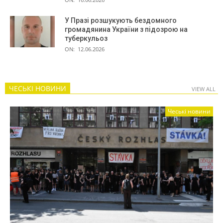
У Празі розшукують бездомного
громадянина України з підозрою на
туберкульоз
ON:
12.06.2026
ЧЕСЬКІ НОВИНИ
VIEW ALL
Чеські новини