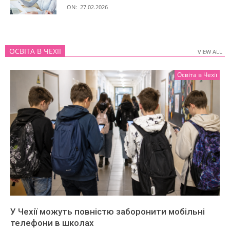
ON:
27.02.2026
ОСВІТА В ЧЕХІЇ
VIEW ALL
VIEW ALL
Освіта в Чехії
У Чехії можуть повністю заборонити мобільні
телефони в школах