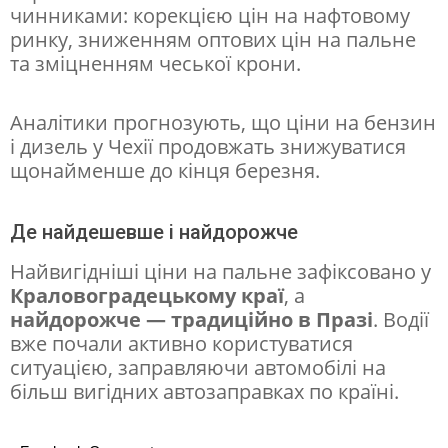
ш
чинниками: корекцією цін на нафтовому
ринку, зниженням оптових цін на пальне
а
та зміцненням чеської крони.
л
о
Аналітики прогнозують, що ціни на бензин
п
і дизель у Чехії продовжать знижуватися
а
щонайменше до кінця березня.
л
Де найдешевше і найдорожче
ь
н
Найвигідніші ціни на пальне зафіксовано у
Краловоградецькому краї
, а
е
найдорожче — традиційно в Празі
. Водії
:
вже почали активно користуватися
б
ситуацією, заправляючи автомобілі на
більш вигідних автозаправках по країні.
е
н