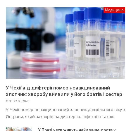
Медицина
У Чехії від дифтерії помер невакцинований
хлопчик: хворобу виявили у його братів і сестер
ON:
22.05.2026
У Чехії помер невакцинований хлопчик дошкільного віку з
Острави, який захворів на дифтерію. Інфекцію також
У Празі чехи живуть найдовше, проте у