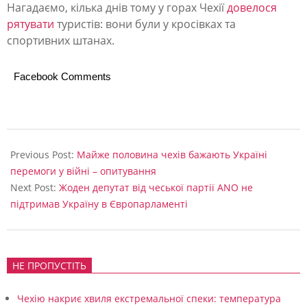
Нагадаємо, кілька днів тому у горах Чехії
довелося
л
рятувати
туристів: вони були у кросівках та
ю
спортивних штанах.
т
Facebook Comments
у
є
у
2024-
р
11-
Previous Post:
Майже половина чехів бажають Україні
а
28
перемоги у війні – опитування
Next Post:
Жоден депутат від чеської партії ANO не
г
підтримав Україну в Європарламенті
а
н
:
НЕ ПРОПУСТІТЬ
в
Чехію накриє хвиля екстремальної спеки: температура
і