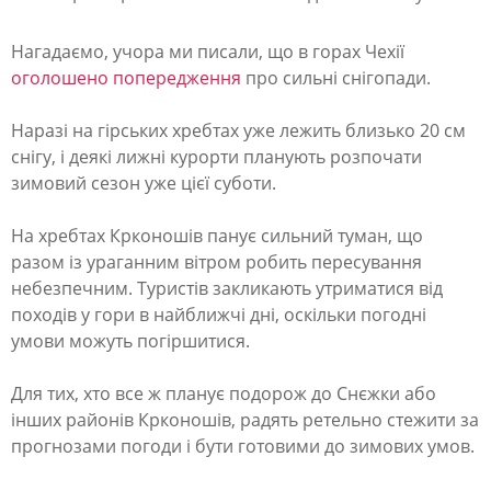
і
Нагадаємо, учора ми писали, що в горах Чехії
Ч
оголошено попередження
про сильні снігопади.
е
х
Наразі на гірських хребтах уже лежить близько 20 см
снігу, і деякі лижні курорти планують розпочати
і
зимовий сезон уже цієї суботи.
ї
—
На хребтах Крконошів панує сильний туман, що
разом із ураганним вітром робить пересування
С
небезпечним. Туристів закликають утриматися від
н
походів у гори в найближчі дні, оскільки погодні
є
умови можуть погіршитися.
ж
Для тих, хто все ж планує подорож до Снєжки або
ц
інших районів Крконошів, радять ретельно стежити за
і
прогнозами погоди і бути готовими до зимових умов.
—