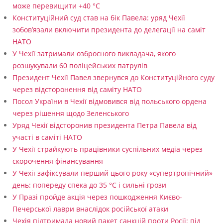
може перевищити +40 °C
т
Конституційний суд став на бік Павела: уряд Чехії
е
зобов’язали включити президента до делегації на саміт
НАТО
р
У Чехії затримали озброєного викладача, якого
с
розшукували 60 поліцейських патрулів
я
Президент Чехії Павел звернувся до Конституційного суду
через відсторонення від саміту НАТО
г
Посол України в Чехії відмовився від польського ордена
а
через рішення щодо Зеленського
є
Уряд Чехії відсторонив президента Петра Павела від
участі в саміті НАТО
1
У Чехії страйкують працівники суспільних медіа через
5
скорочення фінансування
0
У Чехії зафіксували перший цього року «супертропічний»
день: попереду спека до 35 °C і сильні грози
к
У Празі пройде акція через пошкодження Києво-
м
Печерської лаври внаслідок російської атаки
/
Чехія підтримала новий пакет санкцій проти Росії: під