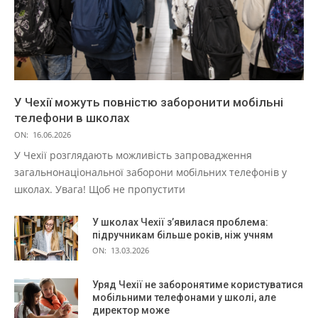
У Чехії можуть повністю заборонити мобільні
телефони в школах
ON:
16.06.2026
У Чехії розглядають можливість запровадження
загальнонаціональної заборони мобільних телефонів у
школах. Увага! Щоб не пропустити
У школах Чехії з’явилася проблема:
підручникам більше років, ніж учням
ON:
13.03.2026
Уряд Чехії не заборонятиме користуватися
мобільними телефонами у школі, але
директор може