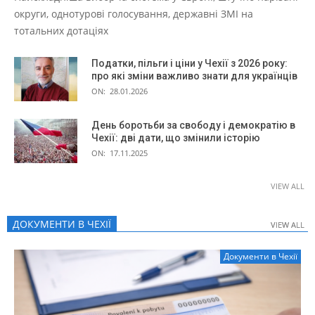
округи, однотурові голосування, державні ЗМІ на
тотальних дотаціях
Податки, пільги і ціни у Чехії з 2026 року:
про які зміни важливо знати для українців
ON:
28.01.2026
День боротьби за свободу і демократію в
Чехії: дві дати, що змінили історію
ON:
17.11.2025
VIEW ALL
ДОКУМЕНТИ В ЧЕХІЇ
VIEW ALL
VIEW ALL
Документи в Чехії