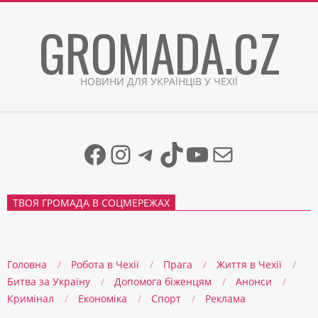
Skip
GROMADA.CZ
to
content
НОВИНИ ДЛЯ УКРАЇНЦІВ У ЧЕХІЇ
Facebook
Instagram
Telegram
TikTok
YouTube
Mail
ТВОЯ ГРОМАДА В СОЦМЕРЕЖАХ
Головна
Робота в Чехії
Прага
Життя в Чеxії
Битва за Україну
Допомога біженцям
Анонси
Кримінал
Економіка
Спорт
Реклама