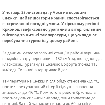
У четвер, 28 листопада, у Чехії на вершині
Н
Снєжки, найвищої гори країни, спостерігаються
а
екстремальні погодні умови. У гірському регіоні
н
Крконоші зафіксовано ураганний вітер, сильний
снігопад та низькі температури, що ускладнює
а
перебування туристів у цьому районі.
й
в
За даними метеорологічної станції в районі вершини
и
швидкість вітру перевищила 152 км/год, що відповідає
класифікації урагану за шкалою Бофорта (понад 118
щ
км/год). Сильний вітер триває й досі.
і
й
Температура на Снєжці після обіду становила -3,9 °C,
проте через ураганний вітер її відчутне значення
г
знизилося до -16 °C. Крім того, в районі Крконошів
о
прогнозують сильний снігопад, який триватиме до
р
п’ятниці. За цей час може випасти до 60 см снігу.