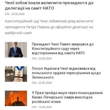
Чехії зобов’язали включити президента до
делегації на саміт НАТО
ON:
24.06.2026
Конституційний суд Чехії зобов’язав уряд включити
президента Петра Павела до офіційної делегації на
майбутній саміт
Президент Чехії Павел звернувся до
Конституційного суду через
відсторонення від саміту НАТО
ON:
23.06.2026
Посол України в Чехії відмовився від
польського ордена через рішення щодо
Зеленського
ON:
22.06.2026
У Празі пройде акція через пошкодження
Києво-Печерської лаври внаслідок
російської атаки
ON:
19.06.2026