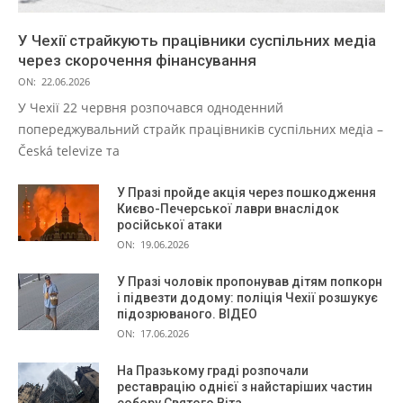
У Чехії страйкують працівники суспільних медіа
через скорочення фінансування
ON:
22.06.2026
У Чехії 22 червня розпочався одноденний
попереджувальний страйк працівників суспільних медіа –
Česká televize та
У Празі пройде акція через пошкодження
Києво-Печерської лаври внаслідок
російської атаки
ON:
19.06.2026
У Празі чоловік пропонував дітям попкорн
і підвезти додому: поліція Чехії розшукує
підозрюваного. ВІДЕО
ON:
17.06.2026
На Празькому граді розпочали
реставрацію однієї з найстаріших частин