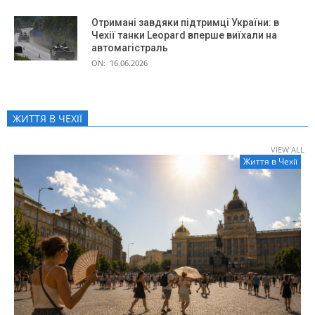
Отримані завдяки підтримці України: в
Чехії танки Leopard вперше виїхали на
автомагістраль
ON:
16.06.2026
ЖИТТЯ В ЧЕXІЇ
VIEW ALL
Життя в Чеxії