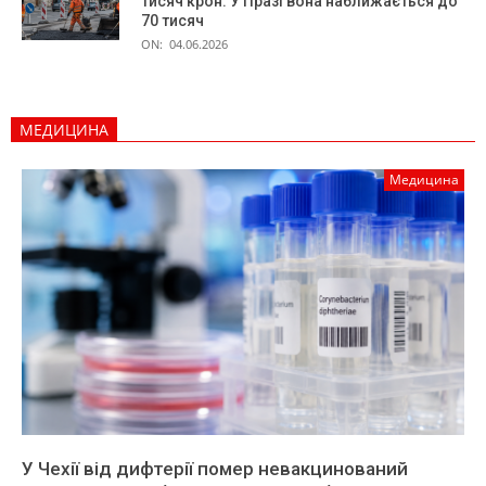
тисяч крон. У Празі вона наближається до
70 тисяч
ON:
04.06.2026
МЕДИЦИНА
Медицина
У Чехії від дифтерії помер невакцинований