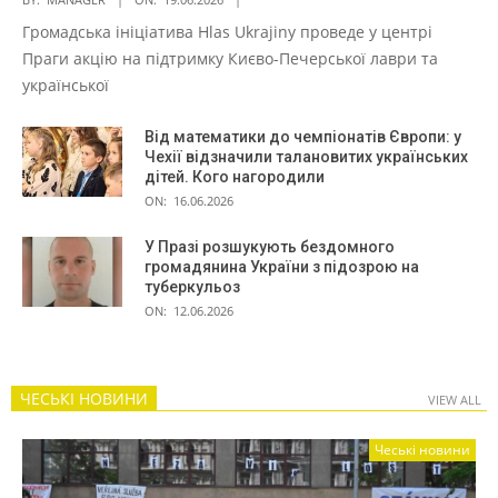
Громадська ініціатива Hlas Ukrajiny проведе у центрі
Праги акцію на підтримку Києво-Печерської лаври та
української
Від математики до чемпіонатів Європи: у
Чехії відзначили талановитих українських
дітей. Кого нагородили
ON:
16.06.2026
У Празі розшукують бездомного
громадянина України з підозрою на
туберкульоз
ON:
12.06.2026
ЧЕСЬКІ НОВИНИ
VIEW ALL
Чеські новини