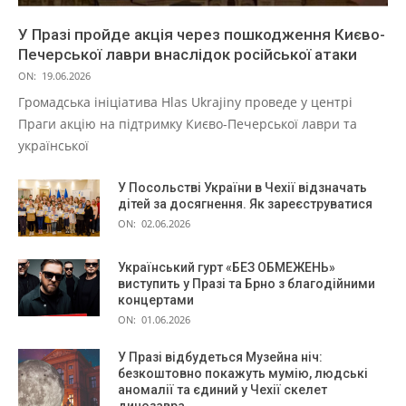
У Празі пройде акція через пошкодження Києво-
Печерської лаври внаслідок російської атаки
ON:
19.06.2026
Громадська ініціатива Hlas Ukrajiny проведе у центрі
Праги акцію на підтримку Києво-Печерської лаври та
української
У Посольстві України в Чехії відзначать
дітей за досягнення. Як зареєструватися
ON:
02.06.2026
Український гурт «БЕЗ ОБМЕЖЕНЬ»
виступить у Празі та Брно з благодійними
концертами
ON:
01.06.2026
У Празі відбудеться Музейна ніч:
безкоштовно покажуть мумію, людські
аномалії та єдиний у Чехії скелет
динозавра