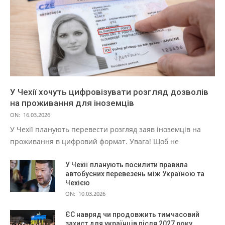
У Чехії хочуть цифровізувати розгляд дозволів
на проживання для іноземців
ON:
16.03.2026
У Чехії планують перевести розгляд заяв іноземців на
проживання в цифровий формат. Увага! Щоб не
У Чехії планують посилити правила
автобусних перевезень між Україною та
Чехією
ON:
10.03.2026
ЄС навряд чи продовжить тимчасовий
захист для українців після 2027 року