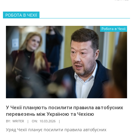
РОБОТА В ЧЕХІЇ
Робота в Чехії
У Чехії планують посилити правила автобусних
перевезень між Україною та Чехією
BY:
WRITER
ON:
10.03.2026
Уряд Чехії планує посилити правила автобусних