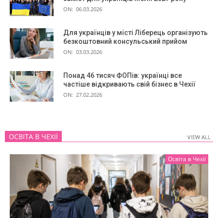
ON:
06.03.2026
Для українців у місті Ліберець організують
безкоштовний консульський прийом
ON:
03.03.2026
Понад 46 тисяч ФОПів: українці все
частіше відкривають свій бізнес в Чехії
ON:
27.02.2026
ОСВІТА В ЧЕХІЇ
VIEW ALL
VIEW ALL
Освіта в Чехії