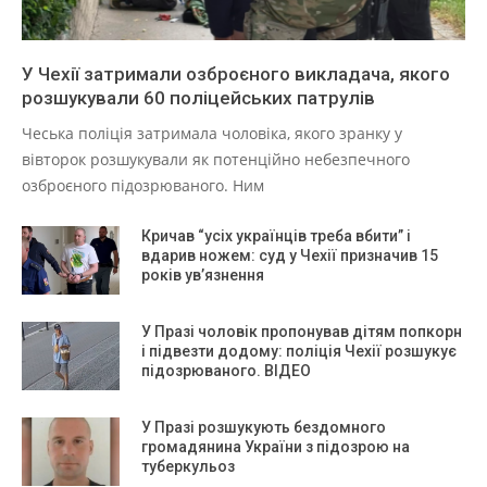
У Чехії затримали озброєного викладача, якого
розшукували 60 поліцейських патрулів
Чеська поліція затримала чоловіка, якого зранку у
вівторок розшукували як потенційно небезпечного
озброєного підозрюваного. Ним
Кричав “усіх українців треба вбити” і
вдарив ножем: суд у Чехії призначив 15
років ув’язнення
У Празі чоловік пропонував дітям попкорн
і підвезти додому: поліція Чехії розшукує
підозрюваного. ВІДЕО
У Празі розшукують бездомного
громадянина України з підозрою на
туберкульоз