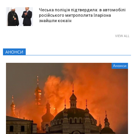
Чеська поліція підтвердила: в автомобілі
російського митрополита Іларіона
знайшли кокаїн
VIEW ALL
АНОНСИ
Анонси