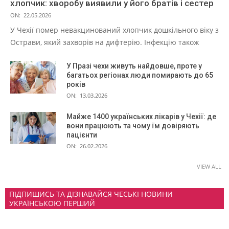
хлопчик: хворобу виявили у його братів і сестер
ON:
22.05.2026
У Чехії помер невакцинований хлопчик дошкільного віку з
Острави, який захворів на дифтерію. Інфекцію також
У Празі чехи живуть найдовше, проте у
багатьох регіонах люди помирають до 65
років
ON:
13.03.2026
Майже 1400 українських лікарів у Чехії: де
вони працюють та чому їм довіряють
пацієнти
ON:
26.02.2026
VIEW ALL
ПІДПИШИСЬ ТА ДІЗНАВАЙСЯ ЧЕСЬКІ НОВИНИ
УКРАЇНСЬКОЮ ПЕРШИЙ