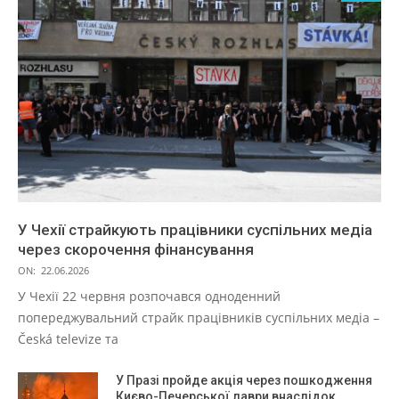
У Чехії страйкують працівники суспільних медіа
через скорочення фінансування
ON:
22.06.2026
У Чехії 22 червня розпочався одноденний
попереджувальний страйк працівників суспільних медіа –
Česká televize та
У Празі пройде акція через пошкодження
Києво-Печерської лаври внаслідок