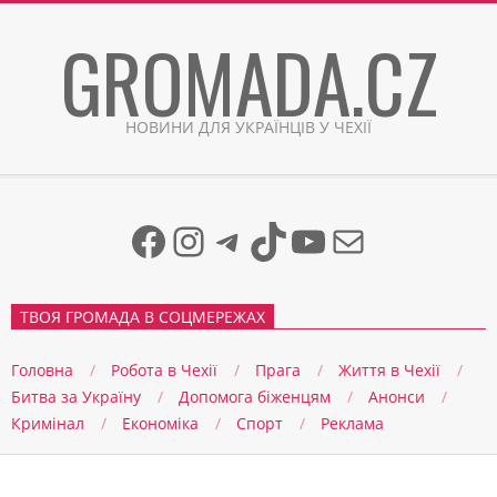
Skip
GROMADA.CZ
to
content
НОВИНИ ДЛЯ УКРАЇНЦІВ У ЧЕХІЇ
Facebook
Instagram
Telegram
TikTok
YouTube
Mail
ТВОЯ ГРОМАДА В СОЦМЕРЕЖАХ
Головна
Робота в Чехії
Прага
Життя в Чеxії
Битва за Україну
Допомога біженцям
Анонси
Кримінал
Економіка
Спорт
Реклама