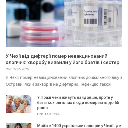
У Чехії від дифтерії помер невакцинований
хлопчик: хворобу виявили у його братів і сестер
ON:
22.05.2026
У Чехії помер невакцинований хлопчик дошкільного віку з
Острави, який захворів на дифтерію. Інфекцію також
У Празі чехи живуть найдовше, проте у
багатьох регіонах люди помирають до 65
років
ON:
13.03.2026
Майже 1400 українських лікарів у Чехії: де