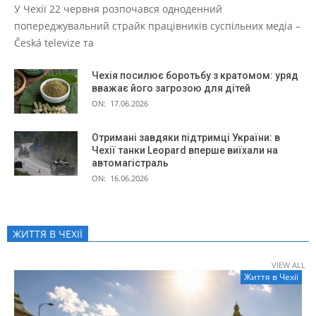
У Чехії 22 червня розпочався одноденний
попереджувальний страйк працівників суспільних медіа –
Česká televize та
Чехія посилює боротьбу з кратомом: уряд
вважає його загрозою для дітей
ON:
17.06.2026
Отримані завдяки підтримці України: в
Чехії танки Leopard вперше виїхали на
автомагістраль
ON:
16.06.2026
ЖИТТЯ В ЧЕXІЇ
VIEW ALL
Життя в Чеxії