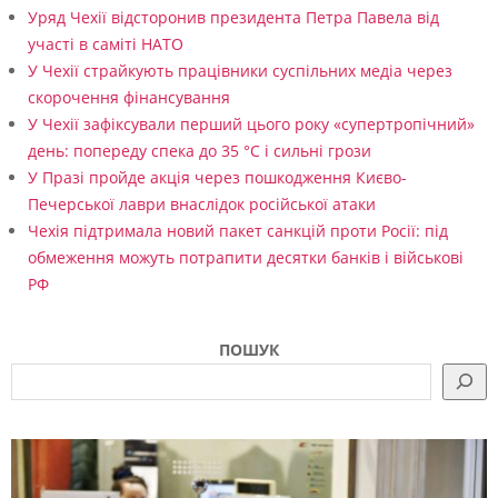
Уряд Чехії відсторонив президента Петра Павела від
участі в саміті НАТО
У Чехії страйкують працівники суспільних медіа через
скорочення фінансування
У Чехії зафіксували перший цього року «супертропічний»
день: попереду спека до 35 °C і сильні грози
У Празі пройде акція через пошкодження Києво-
Печерської лаври внаслідок російської атаки
Чехія підтримала новий пакет санкцій проти Росії: під
обмеження можуть потрапити десятки банків і військові
РФ
ПОШУК