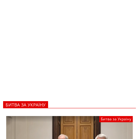
БИТВА ЗА УКРАЇНУ
Битва за Україну