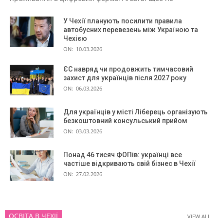
У Чехії планують посилити правила
автобусних перевезень між Україною та
Чехією
ON:
10.03.2026
ЄС навряд чи продовжить тимчасовий
захист для українців після 2027 року
ON:
06.03.2026
Для українців у місті Ліберець організують
безкоштовний консульський прийом
ON:
03.03.2026
Понад 46 тисяч ФОПів: українці все
частіше відкривають свій бізнес в Чехії
ON:
27.02.2026
ОСВІТА В ЧЕХІЇ
VIEW ALL
VIEW ALL