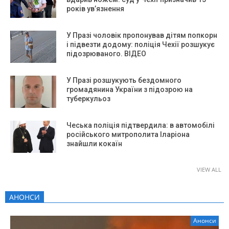
років ув’язнення
У Празі чоловік пропонував дітям попкорн
і підвезти додому: поліція Чехії розшукує
підозрюваного. ВІДЕО
У Празі розшукують бездомного
громадянина України з підозрою на
туберкульоз
Чеська поліція підтвердила: в автомобілі
російського митрополита Іларіона
знайшли кокаїн
VIEW ALL
АНОНСИ
Анонси