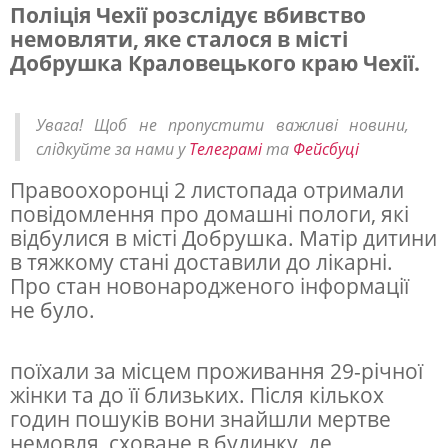
Поліція Чехії розслідує вбивство
немовляти, яке сталося в місті
В
Добрушка Краловецького краю Чехії.
Ч
е
Увага! Щоб не пропустити важливі новини,
х
слідкуйте за нами у
Телеграмі
та
Фейсбуці
і
Правоохоронці 2 листопада отримали
ї
повідомлення про домашні пологи, які
п
відбулися в місті Добрушка. Матір дитини
в тяжкому стані доставили до лікарні.
о
Про стан новонародженого інформації
л
не було.
і
ц
поїхали за місцем проживання 29-річної
і
жінки та до її близьких. Після кількох
годин пошуків вони знайшли мертве
я
немовля, сховане в будинку, де