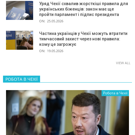
Уряд Чехії схвалив жорсткіші правила для
українських біженців: закон має ще
пройти парламент і підпис президента
ON:
25.05.2026
Частина українців у Чехії можуть втратити
тимчасовий захист через нові правила:
кому це загрожує
ON:
19.05.2026
VIEW ALL
РОБОТА В ЧЕХІЇ
Робота в Чехії