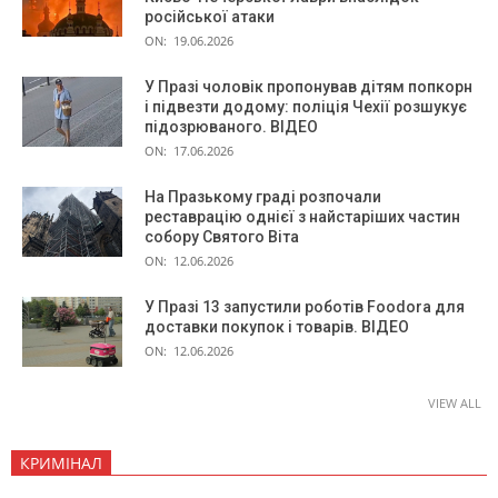
російської атаки
ON:
19.06.2026
У Празі чоловік пропонував дітям попкорн
і підвезти додому: поліція Чехії розшукує
підозрюваного. ВІДЕО
ON:
17.06.2026
На Празькому граді розпочали
реставрацію однієї з найстаріших частин
собору Святого Віта
ON:
12.06.2026
У Празі 13 запустили роботів Foodora для
доставки покупок і товарів. ВІДЕО
ON:
12.06.2026
VIEW ALL
КРИМІНАЛ