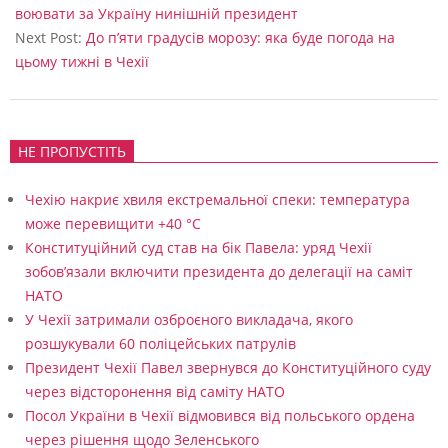
03
воювати за Україну нинішній президент
Next Post:
До п’яти градусів морозу: яка буде погода на
цьому тижні в Чехії
НЕ ПРОПУСТІТЬ
Чехію накриє хвиля екстремальної спеки: температура
може перевищити +40 °C
Конституційний суд став на бік Павела: уряд Чехії
зобов’язали включити президента до делегації на саміт
НАТО
У Чехії затримали озброєного викладача, якого
розшукували 60 поліцейських патрулів
Президент Чехії Павел звернувся до Конституційного суду
через відсторонення від саміту НАТО
Посол України в Чехії відмовився від польського ордена
через рішення щодо Зеленського