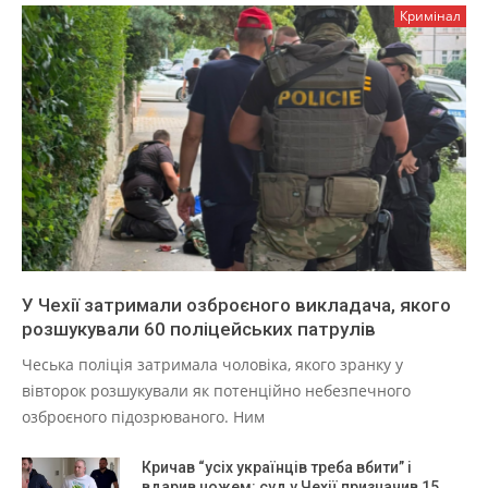
Кримінал
У Чехії затримали озброєного викладача, якого
розшукували 60 поліцейських патрулів
Чеська поліція затримала чоловіка, якого зранку у
вівторок розшукували як потенційно небезпечного
озброєного підозрюваного. Ним
Кричав “усіх українців треба вбити” і
вдарив ножем: суд у Чехії призначив 15