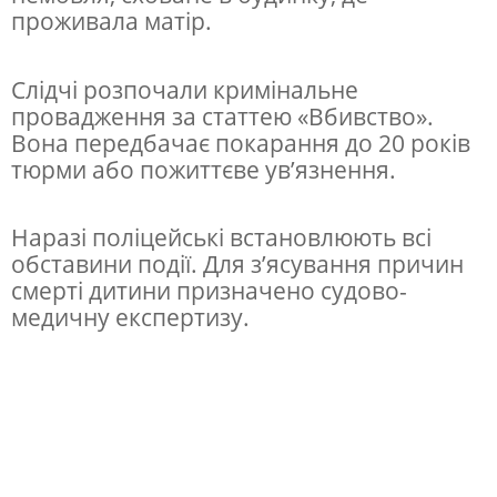
р
проживала матір.
о
з
Слідчі розпочали кримінальне
провадження за статтею «Вбивство».
с
Вона передбачає покарання до 20 років
л
тюрми або пожиттєве ув’язнення.
і
д
Наразі поліцейські встановлюють всі
у
обставини події. Для з’ясування причин
смерті дитини призначено судово-
є
медичну експертизу.
в
б
и
в
с