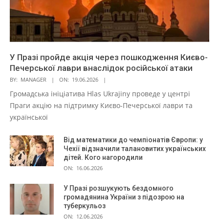
У Празі пройде акція через пошкодження Києво-
Печерської лаври внаслідок російської атаки
BY:
MANAGER
ON:
19.06.2026
Громадська ініціатива Hlas Ukrajiny проведе у центрі
Праги акцію на підтримку Києво-Печерської лаври та
української
Від математики до чемпіонатів Європи: у
Чехії відзначили талановитих українських
дітей. Кого нагородили
ON:
16.06.2026
У Празі розшукують бездомного
громадянина України з підозрою на
туберкульоз
ON:
12.06.2026