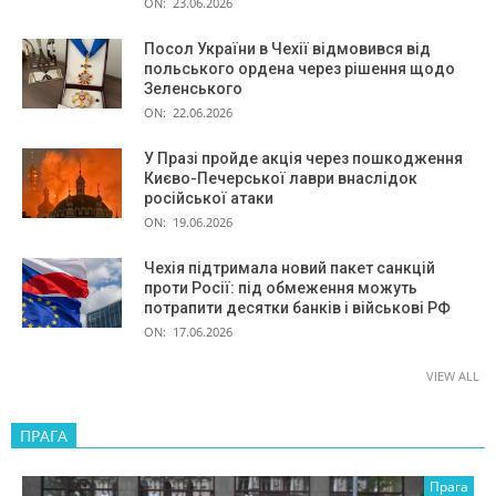
ON:
23.06.2026
Посол України в Чехії відмовився від
польського ордена через рішення щодо
Зеленського
ON:
22.06.2026
У Празі пройде акція через пошкодження
Києво-Печерської лаври внаслідок
російської атаки
ON:
19.06.2026
Чехія підтримала новий пакет санкцій
проти Росії: під обмеження можуть
потрапити десятки банків і військові РФ
ON:
17.06.2026
VIEW ALL
ПРАГА
Прага