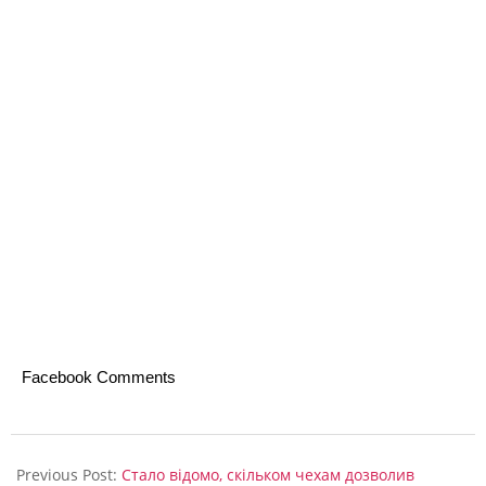
т
в
о
н
е
м
о
в
л
я
т
Facebook Comments
и
2024-
11-
Previous Post:
Стало відомо, скільком чехам дозволив