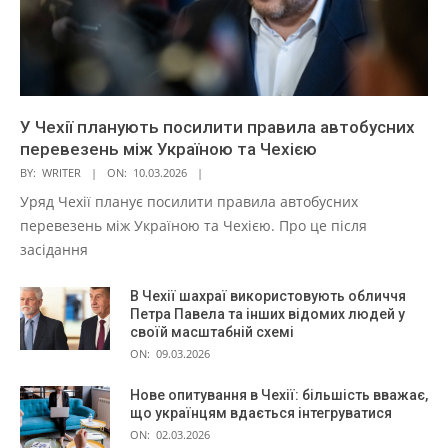
У Чехії планують посилити правила автобусних
перевезень між Україною та Чехією
BY:
WRITER
ON:
10.03.2026
Уряд Чехії планує посилити правила автобусних
перевезень між Україною та Чехією. Про це після
засідання
В Чехії шахраї використовують обличчя
Петра Павела та інших відомих людей у
своїй масштабній схемі
ON:
09.03.2026
Нове опитування в Чехії: більшість вважає,
що українцям вдається інтегруватися
ON:
02.03.2026