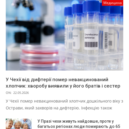
Медицина
У Чехії від дифтерії помер невакцинований
хлопчик: хворобу виявили у його братів і сестер
ON:
22.05.2026
У Чехії помер невакцинований хлопчик дошкільного віку з
Острави, який захворів на дифтерію. Інфекцію також
У Празі чехи живуть найдовше, проте у
багатьох регіонах люди помирають до 65