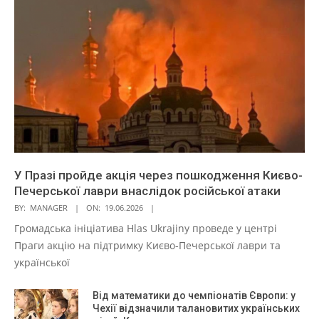
У Празі пройде акція через пошкодження Києво-
Печерської лаври внаслідок російської атаки
BY:
MANAGER
ON:
19.06.2026
Громадська ініціатива Hlas Ukrajiny проведе у центрі
Праги акцію на підтримку Києво-Печерської лаври та
української
Від математики до чемпіонатів Європи: у
Чехії відзначили талановитих українських