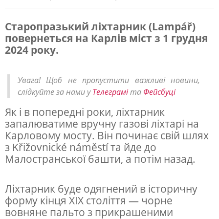
Старопразький ліхтарник (Lampář)
повернеться на Карлів міст з 1 грудня
Л
2024 року.
е
г
Увага! Щоб не пропустити важливі новини,
е
слідкуйте за нами у
Телеграмі
та
Фейсбуці
н
Як і в попередні роки, ліхтарник
д
запалюватиме вручну газові ліхтарі на
а
Карловому мосту. Він починає свій шлях
з Křižovnické náměstí та йде до
р
Малостранської башти, а потім назад.
н
и
Ліхтарник буде одягнений в історичну
й
форму кінця XIX століття — чорне
п
вовняне пальто з прикрашеними