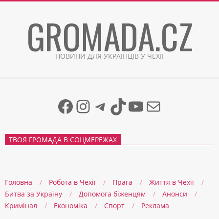
Skip
GROMADA.CZ
to
content
НОВИНИ ДЛЯ УКРАЇНЦІВ У ЧЕХІЇ
Facebook
Instagram
Telegram
TikTok
YouTube
Mail
ТВОЯ ГРОМАДА В СОЦМЕРЕЖАХ
Головна
Робота в Чехії
Прага
Життя в Чеxії
Битва за Україну
Допомога біженцям
Анонси
Кримінал
Економіка
Спорт
Реклама