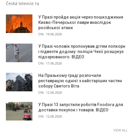
Česká televize та
У Празі пройде акція через пошкодження
Києво-Печерської лаври внаслідок
російської атаки
ON:
19.06.2026
У Празі чоловік пропонував дітям попкорн
і підвезти додому: поліція Чехії розшукує
підозрюваного. ВІДЕО
ON:
17.06.2026
На Празькому граді розпочали
реставрацію однієї з найстаріших частин
собору Святого Віта
ON:
12.06.2026
У Празі 13 запустили роботів Foodora для
доставки покупок і товарів. ВІДЕО
ON:
12.06.2026
VIEW ALL