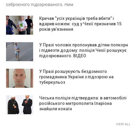
озброєного підозрюваного. Ним
Кричав “усіх українців треба вбити” і
вдарив ножем: суд у Чехії призначив 15
років ув’язнення
У Празі чоловік пропонував дітям попкорн
і підвезти додому: поліція Чехії розшукує
підозрюваного. ВІДЕО
У Празі розшукують бездомного
громадянина України з підозрою на
туберкульоз
Чеська поліція підтвердила: в автомобілі
російського митрополита Іларіона
знайшли кокаїн
VIEW ALL