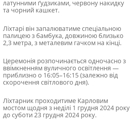
латунними ґудзиками, червону накидку
р
та чорний кашкет.
а
з
Ліхтарі він запалюватиме спеціальною
ь
палицею з бамбука, довжиною близько
2,3 метра, з металевим гачком на кінці.
к
и
Церемонія розпочинається одночасно з
й
ввімкненням вуличного освітлення —
л
приблизно о 16:05–16:15 (залежно від
і
скорочення світлового дня).
х
т
Ліхтарник проходитиме Карловим
мостом щодня з неділі 1 грудня 2024 року
а
до суботи 23 грудня 2024 року.
р
н