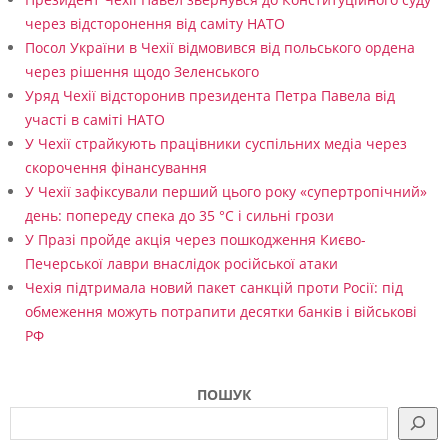
через відсторонення від саміту НАТО
Посол України в Чехії відмовився від польського ордена
через рішення щодо Зеленського
Уряд Чехії відсторонив президента Петра Павела від
участі в саміті НАТО
У Чехії страйкують працівники суспільних медіа через
скорочення фінансування
У Чехії зафіксували перший цього року «супертропічний»
день: попереду спека до 35 °C і сильні грози
У Празі пройде акція через пошкодження Києво-
Печерської лаври внаслідок російської атаки
Чехія підтримала новий пакет санкцій проти Росії: під
обмеження можуть потрапити десятки банків і військові
РФ
ПОШУК