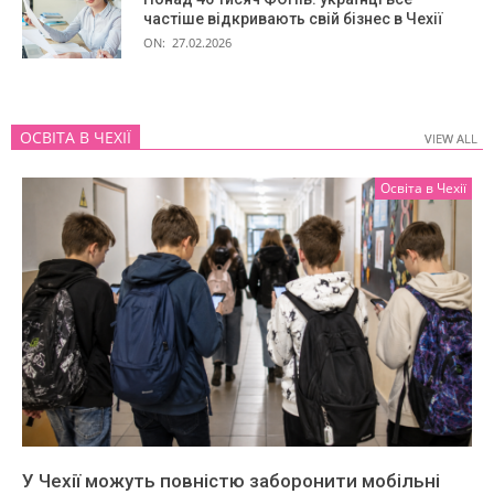
частіше відкривають свій бізнес в Чехії
ON:
27.02.2026
ОСВІТА В ЧЕХІЇ
VIEW ALL
VIEW ALL
Освіта в Чехії
У Чехії можуть повністю заборонити мобільні