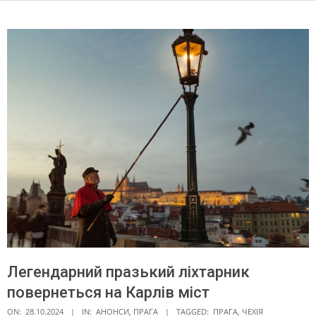
Легендарний празький ліхтарник
повернеться на Карлів міст
ON:
28.10.2024
IN:
АНОНСИ
,
ПРАГА
TAGGED:
ПРАГА
,
ЧЕХІЯ