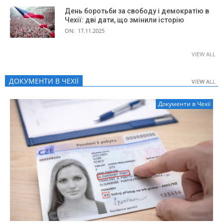
День боротьби за свободу і демократію в
Чехії: дві дати, що змінили історію
ON:
17.11.2025
VIEW ALL
ДОКУМЕНТИ В ЧЕХІЇ
VIEW ALL
VIEW ALL
Документи в Чехії