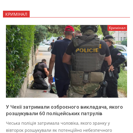
КРИМІНАЛ
Кримінал
У Чехії затримали озброєного викладача, якого
розшукували 60 поліцейських патрулів
Чеська поліція затримала чоловіка, якого зранку у
вівторок розшукували як потенційно небезпечного