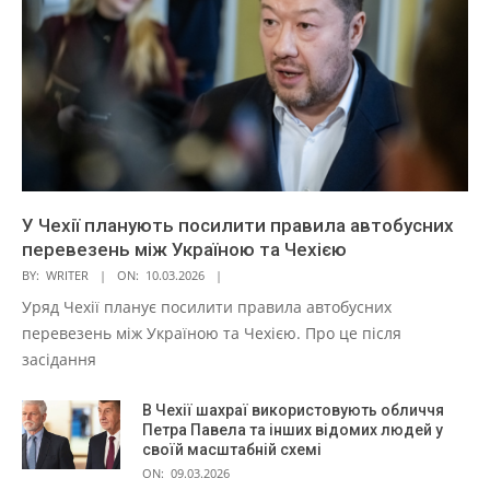
У Чехії планують посилити правила автобусних
перевезень між Україною та Чехією
BY:
WRITER
ON:
10.03.2026
Уряд Чехії планує посилити правила автобусних
перевезень між Україною та Чехією. Про це після
засідання
В Чехії шахраї використовують обличчя
Петра Павела та інших відомих людей у
своїй масштабній схемі
ON:
09.03.2026