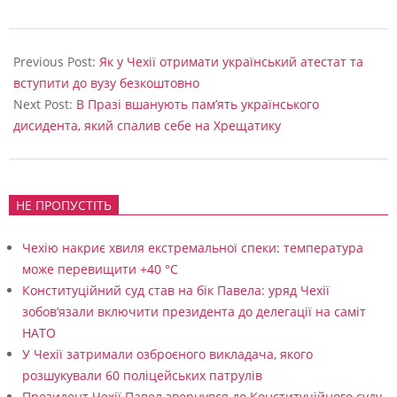
2024-
10-
Previous Post:
Як у Чехії отримати український атестат та
28
вступити до вузу безкоштовно
Next Post:
В Празі вшанують пам’ять українського
дисидента, який спалив себе на Хрещатику
НЕ ПРОПУСТІТЬ
Чехію накриє хвиля екстремальної спеки: температура
може перевищити +40 °C
Конституційний суд став на бік Павела: уряд Чехії
зобов’язали включити президента до делегації на саміт
НАТО
У Чехії затримали озброєного викладача, якого
розшукували 60 поліцейських патрулів
Президент Чехії Павел звернувся до Конституційного суду