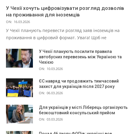
У Чехії хочуть цифровізувати розгляд дозволів
на проживання для іноземців
ON:
16.03.2026
У Чехії планують перевести розгляд заяв іноземців на
проживання в цифровий формат. Увага! Щоб не
У Чехії планують посилити правила
автобусних перевезень між Україною та
Чехією
ON:
10.03.2026
ЄС навряд чи продовжить тимчасовий
захист для українців після 2027 року
ON:
06.03.2026
Для українців у місті Ліберець організують
безкоштовний консульський прийом
ON:
03.03.2026
Понад 46 тисяч ФОПів: українці все