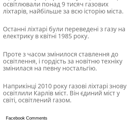
освітлювали понад 9 тисяч газових
а
ліхтарів, найбільше за всю історію міста.
К
а
Останні ліхтарі були переведені з газу на
р
електрику в квітні 1985 року.
л
і
Проте з часом змінилося ставлення до
освітлення, і гордість за новітню техніку
в
змінилася на певну ностальгію.
м
і
Наприкінці 2010 року газові ліхтарі знову
с
освітлили Карлів міст. Він єдиний міст у
т
світі, освітлений газом.
Facebook Comments