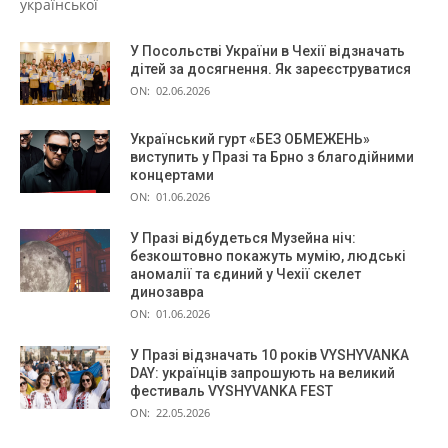
української
У Посольстві України в Чехії відзначать
дітей за досягнення. Як зареєструватися
ON:
02.06.2026
Український гурт «БЕЗ ОБМЕЖЕНЬ»
виступить у Празі та Брно з благодійними
концертами
ON:
01.06.2026
У Празі відбудеться Музейна ніч:
безкоштовно покажуть мумію, людські
аномалії та єдиний у Чехії скелет
динозавра
ON:
01.06.2026
У Празі відзначать 10 років VYSHYVANKA
DAY: українців запрошують на великий
фестиваль VYSHYVANKA FEST
ON:
22.05.2026