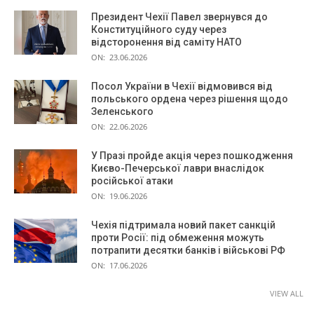
Президент Чехії Павел звернувся до
Конституційного суду через
відсторонення від саміту НАТО
ON:
23.06.2026
Посол України в Чехії відмовився від
польського ордена через рішення щодо
Зеленського
ON:
22.06.2026
У Празі пройде акція через пошкодження
Києво-Печерської лаври внаслідок
російської атаки
ON:
19.06.2026
Чехія підтримала новий пакет санкцій
проти Росії: під обмеження можуть
потрапити десятки банків і військові РФ
ON:
17.06.2026
VIEW ALL