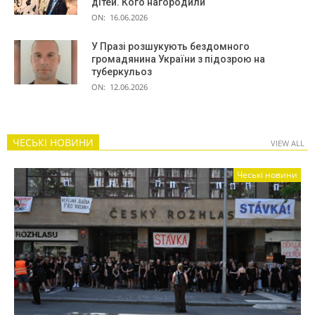
дітей. Кого нагородили
ON:
16.06.2026
У Празі розшукують бездомного
громадянина України з підозрою на
туберкульоз
ON:
12.06.2026
ЧЕСЬКІ НОВИНИ
VIEW ALL
Чеські новини