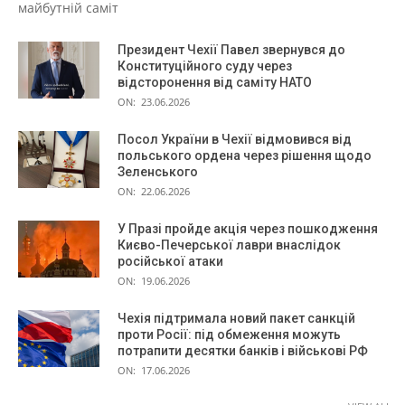
майбутній саміт
Президент Чехії Павел звернувся до
Конституційного суду через
відсторонення від саміту НАТО
ON:
23.06.2026
Посол України в Чехії відмовився від
польського ордена через рішення щодо
Зеленського
ON:
22.06.2026
У Празі пройде акція через пошкодження
Києво-Печерської лаври внаслідок
російської атаки
ON:
19.06.2026
Чехія підтримала новий пакет санкцій
проти Росії: під обмеження можуть
потрапити десятки банків і військові РФ
ON:
17.06.2026