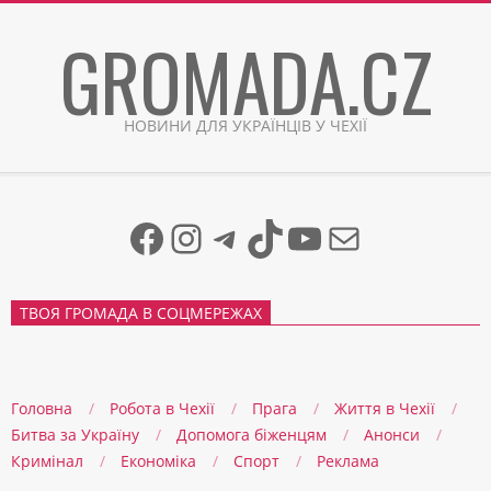
Skip
GROMADA.CZ
to
content
НОВИНИ ДЛЯ УКРАЇНЦІВ У ЧЕХІЇ
Facebook
Instagram
Telegram
TikTok
YouTube
Mail
ТВОЯ ГРОМАДА В СОЦМЕРЕЖАХ
Головна
Робота в Чехії
Прага
Життя в Чеxії
Битва за Україну
Допомога біженцям
Анонси
Кримінал
Економіка
Спорт
Реклама