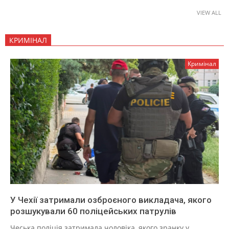
VIEW ALL
КРИМІНАЛ
Кримінал
У Чехії затримали озброєного викладача, якого
розшукували 60 поліцейських патрулів
Чеська поліція затримала чоловіка, якого зранку у