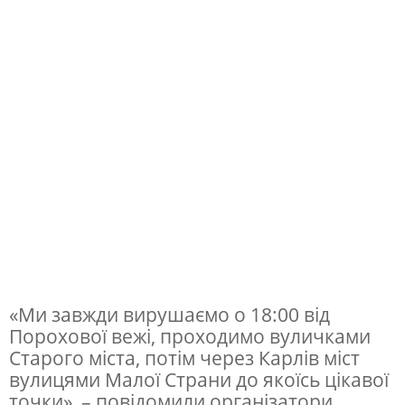
т
ь
с
я
«
п
а
р
а
д
п
«Ми завжди вирушаємо о 18:00 від
Порохової вежі, проходимо вуличками
р
Старого міста, потім через Карлів міст
и
вулицями Малої Страни до якоїсь цікавої
в
точки», – повідомили організатори.