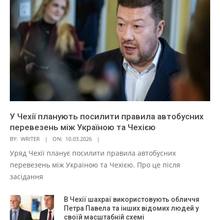
У Чехії планують посилити правила автобусних
перевезень між Україною та Чехією
BY:
WRITER
ON:
10.03.2026
Уряд Чехії планує посилити правила автобусних
перевезень між Україною та Чехією. Про це після
засідання
В Чехії шахраї використовують обличчя
Петра Павела та інших відомих людей у
своїй масштабній схемі