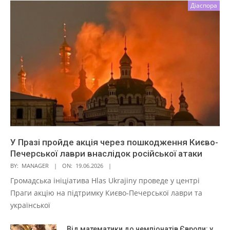
Діаспора
У Празі пройде акція через пошкодження Києво-
Печерської лаври внаслідок російської атаки
BY:
MANAGER
ON:
19.06.2026
Громадська ініціатива Hlas Ukrajiny проведе у центрі
Праги акцію на підтримку Києво-Печерської лаври та
української
Від математики до чемпіонатів Європи: у