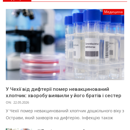
Медицина
У Чехії від дифтерії помер невакцинований
хлопчик: хворобу виявили у його братів і сестер
ON:
22.05.2026
У Чехії помер невакцинований хлопчик дошкільного віку з
Острави, який захворів на дифтерію. Інфекцію також