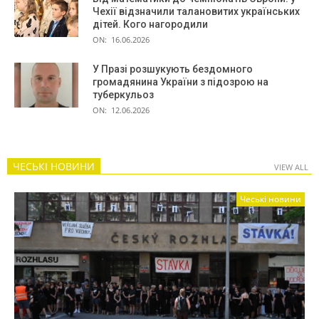
Чехії відзначили талановитих українських
дітей. Кого нагородили
ON:
16.06.2026
У Празі розшукують бездомного
громадянина України з підозрою на
туберкульоз
ON:
12.06.2026
ЧЕСЬКІ НОВИНИ
VIEW ALL
Чеські новини