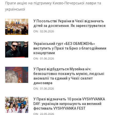
Праги акцію на підтримку Києво-Печерської лаври та
української
У Посольстві України в Чехії відзначать
дітей за досягнення. Як зареєструватися
ON:
02.06.2026
Український гурт «БЕЗ ОБМЕЖЕНЬ»
виступить у Празі та Брно з благодійними
концертами
ON:
01.06.2026
У Празі відбудеться Музейна ніч:
безкоштовно покажуть мумію, людські
аномалії та єдиний у Чехії скелет
динозавра
ON:
01.06.2026
У Празі відзначать 10 років VYSHYVANKA
DAY: українців запрошують на великий
фестиваль VYSHYVANKA FEST
ON:
22.05.2026