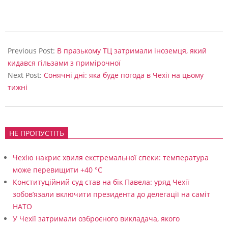
2024-
10-
Previous Post:
В празькому ТЦ затримали іноземця, який
13
кидався гільзами з примірочної
Next Post:
Сонячні дні: яка буде погода в Чехії на цьому
тижні
НЕ ПРОПУСТІТЬ
Чехію накриє хвиля екстремальної спеки: температура
може перевищити +40 °C
Конституційний суд став на бік Павела: уряд Чехії
зобов’язали включити президента до делегації на саміт
НАТО
У Чехії затримали озброєного викладача, якого