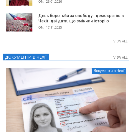
ON:
28.01.2026
День боротьби за свободу і демократію в
Чехії: дві дати, що змінили історію
ON:
17.11.2025
VIEW ALL
ДОКУМЕНТИ В ЧЕХІЇ
VIEW ALL
VIEW ALL
Документи в Чехії