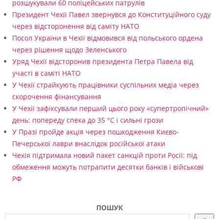
розшукували 60 поліцейських патрулів
Президент Чехії Павел звернувся до Конституційного суду
через відсторонення від саміту НАТО
Посол України в Чехії відмовився від польського ордена
через рішення щодо Зеленського
Уряд Чехії відсторонив президента Петра Павела від
участі в саміті НАТО
У Чехії страйкують працівники суспільних медіа через
скорочення фінансування
У Чехії зафіксували перший цього року «супертропічний»
день: попереду спека до 35 °C і сильні грози
У Празі пройде акція через пошкодження Києво-
Печерської лаври внаслідок російської атаки
Чехія підтримала новий пакет санкцій проти Росії: під
обмеження можуть потрапити десятки банків і військові
РФ
ПОШУК