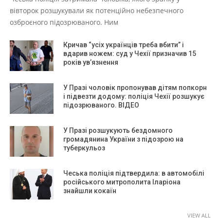
вівторок розшукували як потенційно небезпечного
озброєного підозрюваного. Ним
Кричав “усіх українців треба вбити” і
вдарив ножем: суд у Чехії призначив 15
років ув’язнення
У Празі чоловік пропонував дітям попкорн
і підвезти додому: поліція Чехії розшукує
підозрюваного. ВІДЕО
У Празі розшукують бездомного
громадянина України з підозрою на
туберкульоз
Чеська поліція підтвердила: в автомобілі
російського митрополита Іларіона
знайшли кокаїн
VIEW ALL