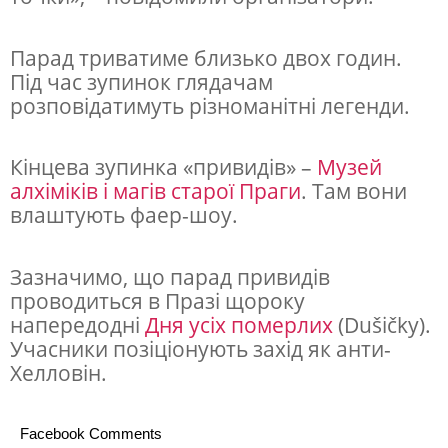
и
д
Парад триватиме близько двох годин.
Під час зупинок глядачам
і
розповідатимуть різноманітні легенди.
в
»
Кінцева зупинка «привидів» –
Музей
алхіміків і магів старої Праги
. Там вони
влаштують фаер-шоу.
Зазначимо, що парад привидів
проводиться в Празі щороку
напередодні
Дня усіх померлих
(Dušičky).
Учасники позіціонують захід як анти-
Хелловін.
Facebook Comments