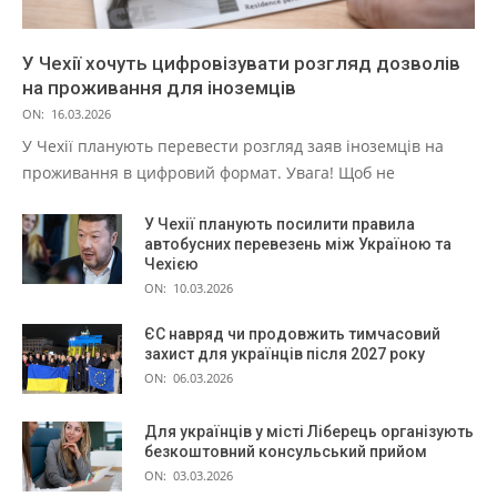
У Чехії хочуть цифровізувати розгляд дозволів
на проживання для іноземців
ON:
16.03.2026
У Чехії планують перевести розгляд заяв іноземців на
проживання в цифровий формат. Увага! Щоб не
У Чехії планують посилити правила
автобусних перевезень між Україною та
Чехією
ON:
10.03.2026
ЄС навряд чи продовжить тимчасовий
захист для українців після 2027 року
ON:
06.03.2026
Для українців у місті Ліберець організують
безкоштовний консульський прийом
ON:
03.03.2026