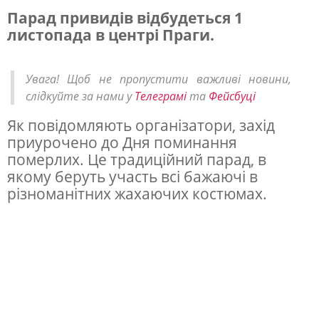
Парад привидів відбудеться 1
листопада в центрі Праги.
В
П
Увага! Щоб не пропустити важливі новини,
р
слідкуйте за нами у
Телеграмі
та
Фейсбуці
а
Як повідомляють організатори, захід
з
приурочено до Дня поминання
і
померлих. Це традиційний парад, в
в
якому беруть участь всі бажаючі в
різноманітних жахаючих костюмах.
і
д
б
у
д
е