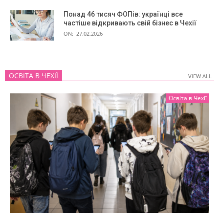
Понад 46 тисяч ФОПів: українці все
частіше відкривають свій бізнес в Чехії
ON:
27.02.2026
ОСВІТА В ЧЕХІЇ
VIEW ALL
VIEW ALL
Освіта в Чехії