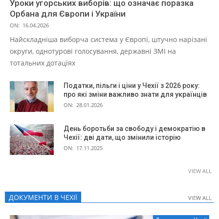
Уроки угорських виборів: що означає поразка
Орбана для Європи і України
ON:
16.04.2026
Найскладніша виборча система у Європі, штучно нарізані
округи, однотурові голосування, державні ЗМІ на
тотальних дотаціях
Податки, пільги і ціни у Чехії з 2026 року:
про які зміни важливо знати для українців
ON:
28.01.2026
День боротьби за свободу і демократію в
Чехії: дві дати, що змінили історію
ON:
17.11.2025
VIEW ALL
ДОКУМЕНТИ В ЧЕХІЇ
VIEW ALL
VIEW ALL