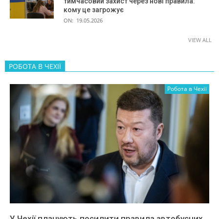
тимчасовий захист через нові правила:
кому це загрожує
ON:
19.05.2026
VIEW ALL
РОБОТА В ЧЕХІЇ
Робота в Чехії
У Чехії планують посилити правила автобусних