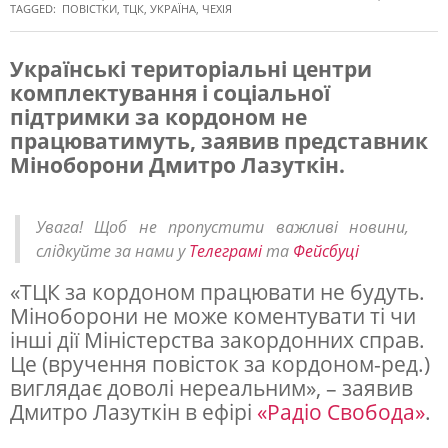
TAGGED:
ПОВІСТКИ
,
ТЦК
,
УКРАЇНА
,
ЧЕХІЯ
Українські територіальні центри
комплектування і соціальної
У
підтримки за кордоном не
к
працюватимуть, заявив представник
р
Міноборони Дмитро Лазуткін.
а
ї
Увага! Щоб не пропустити важливі новини,
слідкуйте за нами у
Телеграмі
та
Фейсбуці
н
ц
«ТЦК за кордоном працювати не будуть.
Міноборони не може коментувати ті чи
я
інші дії Міністерства закордонних справ.
м
Це (вручення повісток за кордоном-ред.)
з
виглядає доволі нереальним», – заявив
Дмитро Лазуткін в ефірі
«Радіо Свобода»
.
а