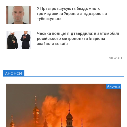
У Празі розшукують бездомного
громадянина України з підозрою на
туберкульоз
Чеська поліція підтвердила: в автомобілі
російського митрополита Іларіона
знайшли кокаїн
VIEW ALL
АНОНСИ
Анонси