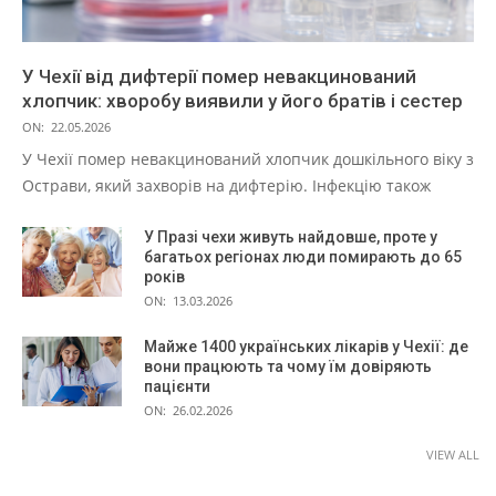
У Чехії від дифтерії помер невакцинований
хлопчик: хворобу виявили у його братів і сестер
ON:
22.05.2026
У Чехії помер невакцинований хлопчик дошкільного віку з
Острави, який захворів на дифтерію. Інфекцію також
У Празі чехи живуть найдовше, проте у
багатьох регіонах люди помирають до 65
років
ON:
13.03.2026
Майже 1400 українських лікарів у Чехії: де
вони працюють та чому їм довіряють
пацієнти
ON:
26.02.2026
VIEW ALL