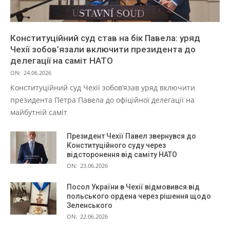
Конституційний суд став на бік Павела: уряд
Чехії зобов’язали включити президента до
делегації на саміт НАТО
ON:
24.06.2026
Конституційний суд Чехії зобов’язав уряд включити
президента Петра Павела до офіційної делегації на
майбутній саміт
Президент Чехії Павел звернувся до
Конституційного суду через
відсторонення від саміту НАТО
ON:
23.06.2026
Посол України в Чехії відмовився від
польського ордена через рішення щодо
Зеленського
ON:
22.06.2026