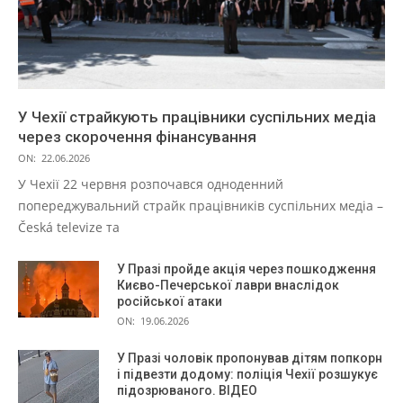
У Чехії страйкують працівники суспільних медіа
через скорочення фінансування
ON:
22.06.2026
У Чехії 22 червня розпочався одноденний
попереджувальний страйк працівників суспільних медіа –
Česká televize та
У Празі пройде акція через пошкодження
Києво-Печерської лаври внаслідок
російської атаки
ON:
19.06.2026
У Празі чоловік пропонував дітям попкорн
і підвезти додому: поліція Чехії розшукує
підозрюваного. ВІДЕО