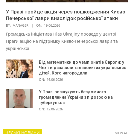
У Празі пройде акція через пошкодження Києво-
Печерської лаври внаслідок російської атаки
BY:
MANAGER
ON:
19.06.2026
Громадська ініціатива Hlas Ukrajiny проведе у центрі
Праги акцію на підтримку Києво-Печерської лаври та
української
Від математики до чемпіонатів Європи: у
Чехії відзначили талановитих українських
дітей. Кого нагородили
ON:
16.06.2026
У Празі розшукують бездомного
громадянина України з підозрою на
туберкульоз
ON:
12.06.2026
ЧЕСЬКІ НОВИНИ
VIEW ALL