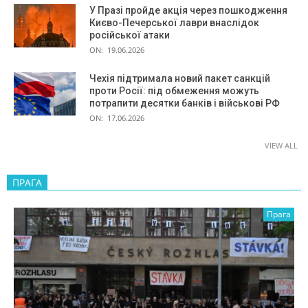
У Празі пройде акція через пошкодження
Києво-Печерської лаври внаслідок
російської атаки
ON:
19.06.2026
Чехія підтримала новий пакет санкцій
проти Росії: під обмеження можуть
потрапити десятки банків і військові РФ
ON:
17.06.2026
VIEW ALL
ПРАГА
Прага