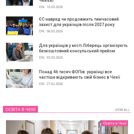
Чехією
ON:
10.03.2026
ЄС навряд чи продовжить тимчасовий
захист для українців після 2027 року
ON:
06.03.2026
Для українців у місті Ліберець організують
безкоштовний консульський прийом
ON:
03.03.2026
Понад 46 тисяч ФОПів: українці все
частіше відкривають свій бізнес в Чехії
ON:
27.02.2026
ОСВІТА В ЧЕХІЇ
VIEW ALL
VIEW ALL
Освіта в Чехії