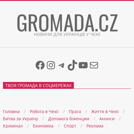
Skip
GROMADA.CZ
to
content
НОВИНИ ДЛЯ УКРАЇНЦІВ У ЧЕХІЇ
Facebook
Instagram
Telegram
TikTok
YouTube
Mail
ТВОЯ ГРОМАДА В СОЦМЕРЕЖАХ
Головна
Робота в Чехії
Прага
Життя в Чеxії
Битва за Україну
Допомога біженцям
Анонси
Кримінал
Економіка
Спорт
Реклама