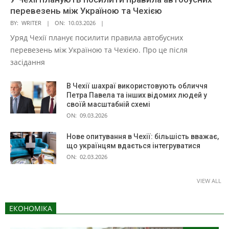
перевезень між Україною та Чехією
BY:
WRITER
ON:
10.03.2026
Уряд Чехії планує посилити правила автобусних
перевезень між Україною та Чехією. Про це після
засідання
В Чехії шахраї використовують обличчя
Петра Павела та інших відомих людей у
своїй масштабній схемі
ON:
09.03.2026
Нове опитування в Чехії: більшість вважає,
що українцям вдається інтегруватися
ON:
02.03.2026
VIEW ALL
ЕКОНОМІКА