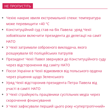
НЕ ПРОПУСТІТЬ
Чехію накриє хвиля екстремальної спеки: температура
може перевищити +40 °C
Конституційний суд став на бік Павела: уряд Чехії
зобов’язали включити президента до делегації на саміт
НАТО
У Чехії затримали озброєного викладача, якого
розшукували 60 поліцейських патрулів
Президент Чехії Павел звернувся до Конституційного суду
через відсторонення від саміту НАТО
Посол України в Чехії відмовився від польського ордена
через рішення щодо Зеленського
Уряд Чехії відсторонив президента Петра Павела від
участі в саміті НАТО
У Чехії страйкують працівники суспільних медіа через
скорочення фінансування
У Чехії зафіксували перший цього року «супертропічний»