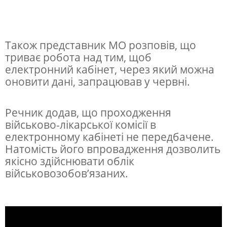
и
–
М
Також представник МО розповів, що
і
триває робота над тим, щоб
н
електронний кабінет, через який можна
оновити дані, запрацював у червні.
о
б
Речник додав, що проходження
о
військово-лікарської комісії в
р
електронному кабінеті не передбачене.
о
Натомість його впровадження дозволить
якісно здійснювати облік
н
військовозобов’язаних.
и