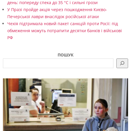
день: попереду спека до 35 °C і сильні грози
У Празі пройде акція через пошкодження Києво-
Печерської лаври внаслідок російської атаки
Чехія підтримала новий пакет санкцій проти Росії: під
обмеження можуть потрапити десятки банків і військові
РФ
ПОШУК