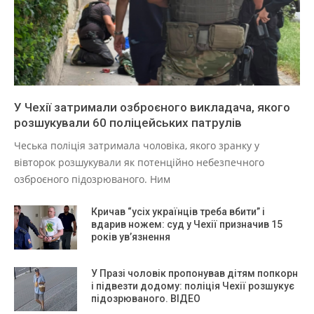
У Чехії затримали озброєного викладача, якого
розшукували 60 поліцейських патрулів
Чеська поліція затримала чоловіка, якого зранку у
вівторок розшукували як потенційно небезпечного
озброєного підозрюваного. Ним
Кричав “усіх українців треба вбити” і
вдарив ножем: суд у Чехії призначив 15
років ув’язнення
У Празі чоловік пропонував дітям попкорн
і підвезти додому: поліція Чехії розшукує
підозрюваного. ВІДЕО