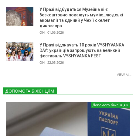
У Празі відбудеться Музейна ніч:
безкоштовно покажуть мумію, людські
аномалії та єдиний у Чехії скелет
динозавра
ON:
01.06.2026
У Празі відзначать 10 років VYSHYVANKA
DAY: українців запрошують на великий
фестиваль VYSHYVANKA FEST
ON:
22.05.2026
VIEW ALL
ДОПОМОГА БІЖЕНЦЯМ
Допомога біженцям