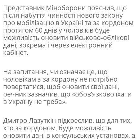
к
Представник Міноборони пояснив, що
о
після набуття чинності нового закону
р
про мобілізацію в Україні та за кордоном
д
протягом 60 днів у чоловіків буде
можливість оновити військово-облікові
о
дані, зокрема і через електронний
н
кабінет.
о
м
На запитання, чи означає це, що
чоловікам з-за кордону не потрібно
н
повертатися, щоб оновити свої дані,
е
речник зазначив, що «обов’язково їхати
в
в Україну не треба».
р
у
Дмитро Лазуткін підкреслив, що для тих,
хто за кордоном, буде можливість
ч
оновити дані в консульських установах, а