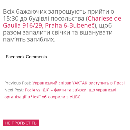
п
Всіх бажаючих запрошують прийти о
а
15:30 до будівлі посольства (
Charlese de
Gaulla 916/29, Praha 6-Bubeneč
), щоб
м
разом запалити свічки та вшанувати
’
пам’ять загиблих.
я
т
Facebook Comments
ь
з
2024-
а
03-
Previous Post:
Український співак YAKTAK виступить в Празі
29
г
Next Post:
Росія vs ІДІЛ – факти та зв’язки: що українські
організації в Чехії обговорили з УЦБС
и
б
л
НЕ ПРОПУСТІТЬ
и