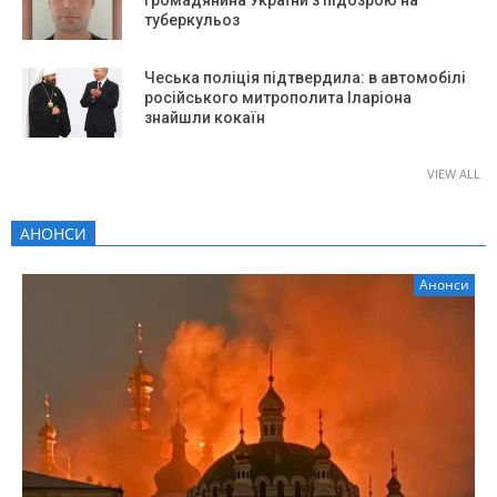
туберкульоз
Чеська поліція підтвердила: в автомобілі
російського митрополита Іларіона
знайшли кокаїн
VIEW ALL
АНОНСИ
Анонси