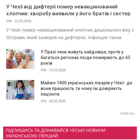
У Чехії від дифтерії помер невакцинований
хлопчик: хворобу виявили у його братів і сестер
ON:
22.05.2026
У Чехії помер невакцинований хлопчик дошкільного віку з
Острави, який захворів на дифтерію. Інфекцію також
У Празі чехи живуть найдовше, проте у
багатьох регіонах люди помирають до 65
років
ON:
13.03.2026
Майже 1400 українських лікарів у Чехії: де
вони працюють та чому їм довіряють
пацієнти
ON:
26.02.2026
VIEW ALL
ПІДПИШИСЬ ТА ДІЗНАВАЙСЯ ЧЕСЬКІ НОВИНИ
УКРАЇНСЬКОЮ ПЕРШИЙ