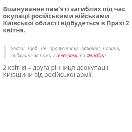
Вшанування пам’яті загиблих під час
окупації російськими військами
Б
Київської області відбудеться в Празі 2
у
квітня.
ч
а
Увага! Щоб не пропустити важливі новини,
т
слідкуйте за нами у
Телеграмі
та
Фейсбуці
а
2 квітня – друга річниця деокупації
І
Київщини від російської армії.
р
п
і
н
ь
: