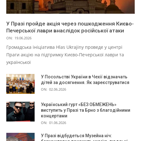
У Празі пройде акція через пошкодження Києво-
Печерської лаври внаслідок російської атаки
ON:
19.06.2026
Громадська ініціатива Hlas Ukrajiny проведе у центрі
Праги акцію на підтримку Києво-Печерської лаври та
української
У Посольстві України в Чехії відзначать
дітей за досягнення. Як зареєструватися
ON:
02.06.2026
Український гурт «БЕЗ ОБМЕЖЕНЬ»
виступить у Празі та Брно з благодійними
концертами
ON:
01.06.2026
У Празі відбудеться Музейна ніч: