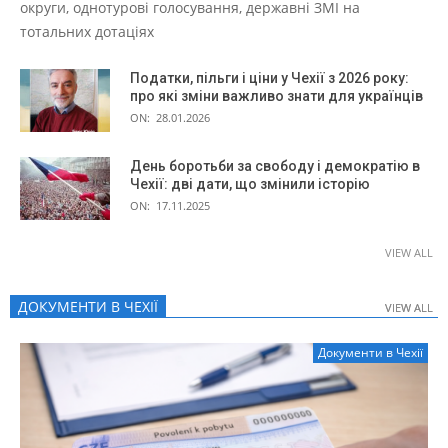
округи, однотурові голосування, державні ЗМІ на
тотальних дотаціях
Податки, пільги і ціни у Чехії з 2026 року:
про які зміни важливо знати для українців
ON:
28.01.2026
День боротьби за свободу і демократію в
Чехії: дві дати, що змінили історію
ON:
17.11.2025
VIEW ALL
ДОКУМЕНТИ В ЧЕХІЇ
VIEW ALL
VIEW ALL
Документи в Чехії