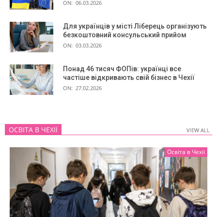
ON:
06.03.2026
Для українців у місті Ліберець організують
безкоштовний консульський прийом
ON:
03.03.2026
Понад 46 тисяч ФОПів: українці все
частіше відкривають свій бізнес в Чехії
ON:
27.02.2026
ОСВІТА В ЧЕХІЇ
VIEW ALL
VIEW ALL
Освіта в Чехії