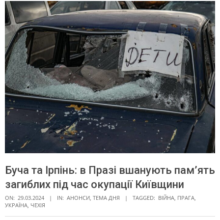
Буча та Ірпінь: в Празі вшанують пам’ять
загиблих під час окупації Київщини
ON:
29.03.2024
IN:
АНОНСИ
,
ТЕМА ДНЯ
TAGGED:
ВІЙНА
,
ПРАГА
,
УКРАЇНА
,
ЧЕХІЯ