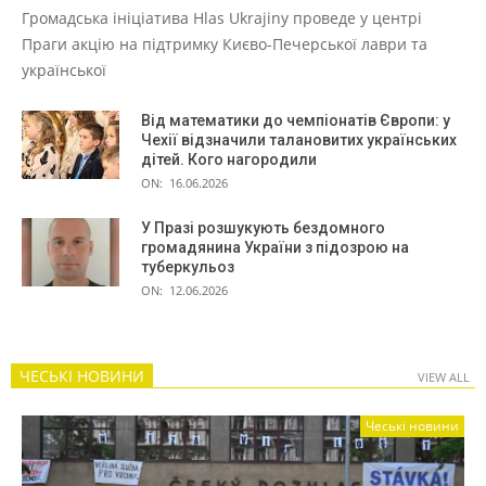
Громадська ініціатива Hlas Ukrajiny проведе у центрі
Праги акцію на підтримку Києво-Печерської лаври та
української
Від математики до чемпіонатів Європи: у
Чехії відзначили талановитих українських
дітей. Кого нагородили
ON:
16.06.2026
У Празі розшукують бездомного
громадянина України з підозрою на
туберкульоз
ON:
12.06.2026
ЧЕСЬКІ НОВИНИ
VIEW ALL
Чеські новини