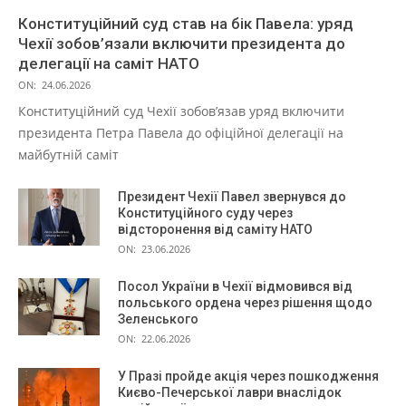
Конституційний суд став на бік Павела: уряд
Чехії зобов’язали включити президента до
делегації на саміт НАТО
ON:
24.06.2026
Конституційний суд Чехії зобов’язав уряд включити
президента Петра Павела до офіційної делегації на
майбутній саміт
Президент Чехії Павел звернувся до
Конституційного суду через
відсторонення від саміту НАТО
ON:
23.06.2026
Посол України в Чехії відмовився від
польського ордена через рішення щодо
Зеленського
ON:
22.06.2026
У Празі пройде акція через пошкодження
Києво-Печерської лаври внаслідок