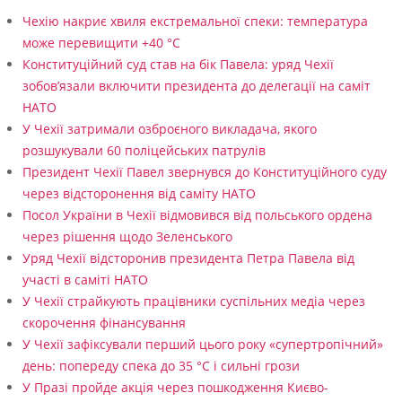
х
Чехію накриє хвиля екстремальної спеки: температура
може перевищити +40 °C
п
Конституційний суд став на бік Павела: уряд Чехії
і
зобов’язали включити президента до делегації на саміт
д
НАТО
У Чехії затримали озброєного викладача, якого
ч
розшукували 60 поліцейських патрулів
а
Президент Чехії Павел звернувся до Конституційного суду
с
через відсторонення від саміту НАТО
Посол України в Чехії відмовився від польського ордена
о
через рішення щодо Зеленського
к
Уряд Чехії відсторонив президента Петра Павела від
у
участі в саміті НАТО
У Чехії страйкують працівники суспільних медіа через
п
скорочення фінансування
а
У Чехії зафіксували перший цього року «супертропічний»
ц
день: попереду спека до 35 °C і сильні грози
У Празі пройде акція через пошкодження Києво-
і