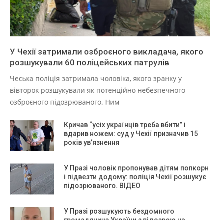
У Чехії затримали озброєного викладача, якого
розшукували 60 поліцейських патрулів
Чеська поліція затримала чоловіка, якого зранку у
вівторок розшукували як потенційно небезпечного
озброєного підозрюваного. Ним
Кричав “усіх українців треба вбити” і
вдарив ножем: суд у Чехії призначив 15
років ув’язнення
У Празі чоловік пропонував дітям попкорн
і підвезти додому: поліція Чехії розшукує
підозрюваного. ВІДЕО
У Празі розшукують бездомного
громадянина України з підозрою на