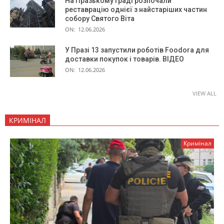
На Празькому граді розпочали
реставрацію однієї з найстаріших частин
собору Святого Віта
ON:
12.06.2026
У Празі 13 запустили роботів Foodora для
доставки покупок і товарів. ВІДЕО
ON:
12.06.2026
VIEW ALL
КРИМІНАЛ
Кримінал