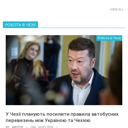
VIEW ALL
РОБОТА В ЧЕХІЇ
Робота в Чехії
У Чехії планують посилити правила автобусних
перевезень між Україною та Чехією
BY:
WRITER
ON:
10.03.2026