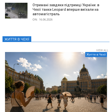
Отримані завдяки підтримці України: в
Чехії танки Leopard вперше виїхали на
автомагістраль
ON:
16.06.2026
ЖИТТЯ В ЧЕXІЇ
VIEW ALL
Життя в Чеxії