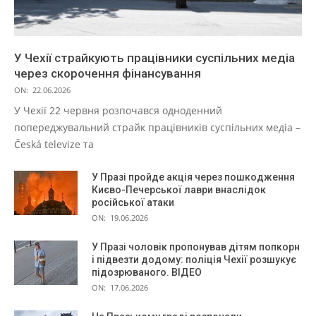
У Чехії страйкують працівники суспільних медіа
через скорочення фінансування
ON:
22.06.2026
У Чехії 22 червня розпочався одноденний
попереджувальний страйк працівників суспільних медіа –
Česká televize та
У Празі пройде акція через пошкодження
Києво-Печерської лаври внаслідок
російської атаки
ON:
19.06.2026
У Празі чоловік пропонував дітям попкорн
і підвезти додому: поліція Чехії розшукує
підозрюваного. ВІДЕО
ON:
17.06.2026