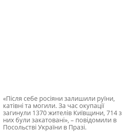
в
П
р
а
з
і
в
ш
а
н
«Після себе росіяни залишили руїни,
у
катівні та могили. За час окупації
загинули 1370 жителів Київщини, 714 з
ю
них були закатовані», – повідомили в
т
Посольстві України в Празі.
ь