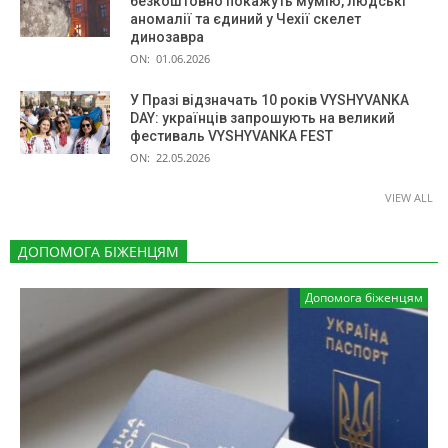
безкоштовно покажуть мумію, людські
аномалії та єдиний у Чехії скелет
динозавра
ON:
01.06.2026
У Празі відзначать 10 років VYSHYVANKA
DAY: українців запрошують на великий
фестиваль VYSHYVANKA FEST
ON:
22.05.2026
VIEW ALL
ДОПОМОГА БІЖЕНЦЯМ
Допомога біженцям