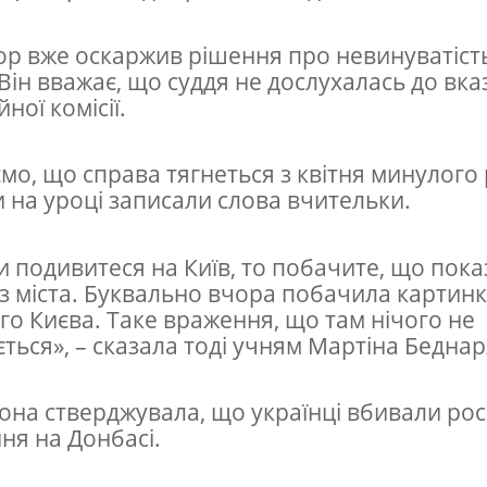
р вже оскаржив рішення про невинуватіст
Він вважає, що суддя не дослухалась до вка
ної комісії.
мо, що справа тягнеться з квітня минулого 
ти на уроці записали слова вчительки.
и подивитеся на Київ, то побачите, що пок
з міста. Буквально вчора побачила картинк
го Києва. Таке враження, що там нічого не
ється», – сказала тоді учням Мартіна Бедна
она стверджувала, що українці вбивали рос
ня на Донбасі.