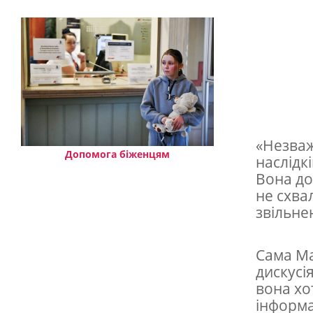
н
о
в
у
в
и
п
«Незваж
р
Допомога біженцям
наслідкі
Вона до
а
не схва
в
звільне
д
а
Сама Ма
в
дискусі
вона хо
в
інформа