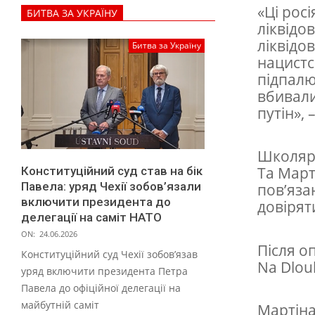
п
«Ці росі
БИТВА ЗА УКРАЇНУ
е
ліквідо
р
ліквідо
Битва за Україну
нацистс
е
підпалю
ч
вбивали 
у
путін»,
в
Школярі
а
Та Март
Конституційний суд став на бік
л
Павела: уряд Чехії зобов’язали
пов’яза
а
включити президента до
довірят
делегації на саміт НАТО
р
ON:
24.06.2026
о
Після о
Конституційний суд Чехії зобов’язав
Na Dlou
с
уряд включити президента Петра
Павела до офіційної делегації на
і
майбутній саміт
Мартіна