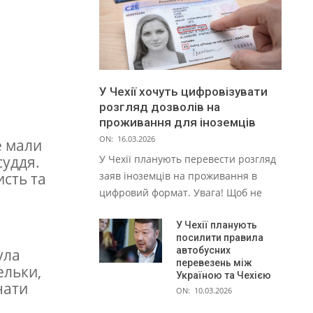
У Чехії хочуть цифровізувати
розгляд дозволів на
проживання для іноземців
ON:
16.03.2026
е мали
суддя.
У Чехії планують перевести розгляд
сть та
заяв іноземців на проживання в
цифровий формат. Увага! Щоб не
У Чехії планують
посилити правила
автобусних
ула
перевезень між
ельки,
Україною та Чехією
чати
ON:
10.03.2026