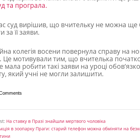
уд та програла.
с суд вирішив, що вчительку не можна ще
 за її заяви.
йна колегія восени повернула справу на н
. Це мотивували тим, що вчителька початк
не мала робити такі заяви на уроці обов’язк
у, який учні не могли залишити.
 Comments
st:
На ставку в Празі знайшли мертвого чоловіка
Акція в зоопарку Праги: старий телефон можна обміняти на без
итини