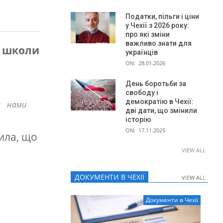
Податки, пільги і ціни
у Чехії з 2026 року:
про які зміни
важливо знати для
ї школи
українців
ON:
28.01.2026
День боротьби за
свободу і
демократію в Чехії:
а нами
дві дати, що змінили
історію
ON:
17.11.2025
ила, що
VIEW ALL
ДОКУМЕНТИ В ЧЕХІЇ
VIEW ALL
VIEW ALL
Документи в Чехії