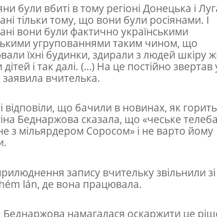
яни були вбиті в тому регіоні Донецька і Лу
вані тільки тому, що вони були росіянами. І
вані вони були фактично українськими
ькими угрупованнями таким чином, що
вали їхні будинки, здирали з людей шкіру 
дітей і так далі. (…) На це постійно звертав
 – заявила вчителька.
 відповіли, що бачили в новинах, як горить
іна Беднаржова сказала, що «чеське телеб
не з мільярдером Соросом» і не варто йому
и.
прилюднення запису вчительку звільнили з
hém lán, де вона працювала.
 Беднаржова намагалася оскаржити це рі