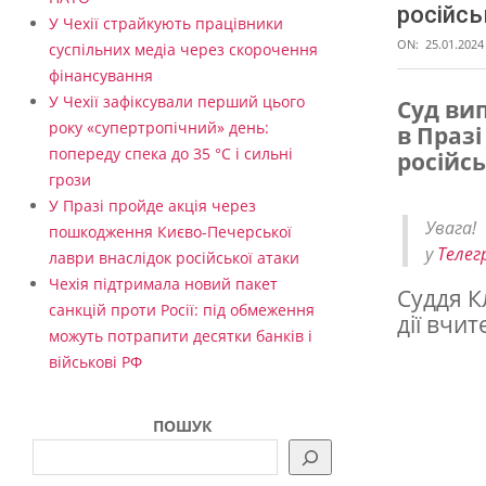
російсь
У Чехії страйкують працівники
ON:
25.01.2024
суспільних медіа через скорочення
фінансування
У Чехії зафіксували перший цього
Суд ви
року «супертропічний» день:
в Праз
С
попереду спека до 35 °C і сильні
російсь
у
грози
д
У Празі пройде акція через
Увага
пошкодження Києво-Печерської
в
у
Телег
лаври внаслідок російської атаки
Ч
Чехія підтримала новий пакет
Суддя К
е
санкцій проти Росії: під обмеження
дії вчи
можуть потрапити десятки банків і
х
військові РФ
і
ї
ПОШУК
з