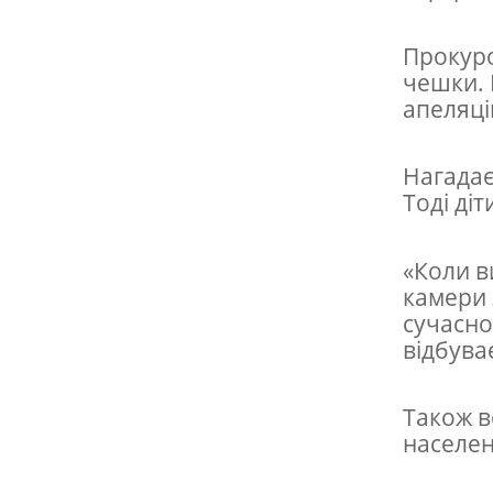
ч
и
Прокуро
т
чешки. 
е
апеляцій
л
Нагадає
ь
Тоді ді
к
у
«Коли в
,
камери 
я
сучасно
відбува
к
а
Також в
з
населен
а