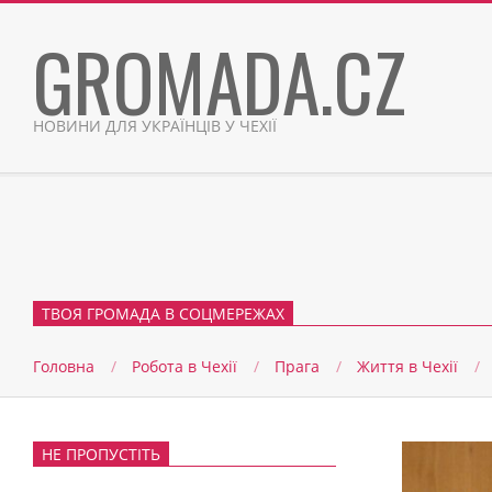
Skip
GROMADA.CZ
to
content
НОВИНИ ДЛЯ УКРАЇНЦІВ У ЧЕХІЇ
ТВОЯ ГРОМАДА В СОЦМЕРЕЖАХ
Головна
Робота в Чехії
Прага
Життя в Чеxії
НЕ ПРОПУСТІТЬ