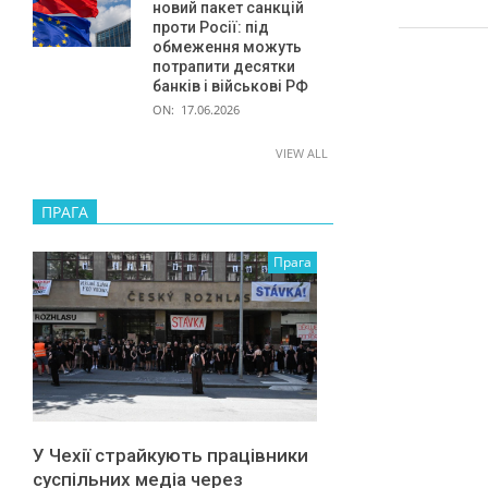
я
новий пакет санкцій
проти Росії: під
в
обмеження можуть
У
потрапити десятки
банків і військові РФ
к
ON:
17.06.2026
р
VIEW ALL
а
ї
ПРАГА
н
Прага
у
У Чехії страйкують працівники
суспільних медіа через