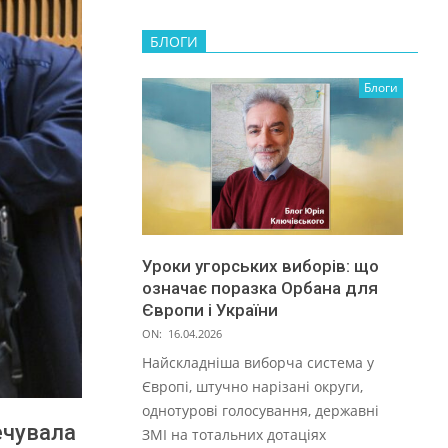
БЛОГИ
Блоги
Уроки угорських виборів: що
означає поразка Орбана для
Європи і України
ON:
16.04.2026
Найскладніша виборча система у
Європі, штучно нарізані округи,
однотурові голосування, державні
ечувала
ЗМІ на тотальних дотаціях