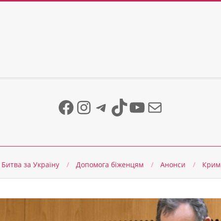
Facebook
Instagram
Telegram
TikTok
YouTube
Mail
Битва за Україну
Допомога біженцям
Анонси
Крим