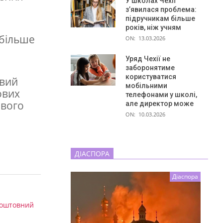
У школах Чехії
з’явилася проблема:
підручникам більше
років, ніж учням
 більше
ON:
13.03.2026
Уряд Чехії не
заборонятиме
користуватися
овий
мобільними
ових
телефонами у школі,
ового
але директор може
ON:
10.03.2026
ДІАСПОРА
Діаспора
коштовний