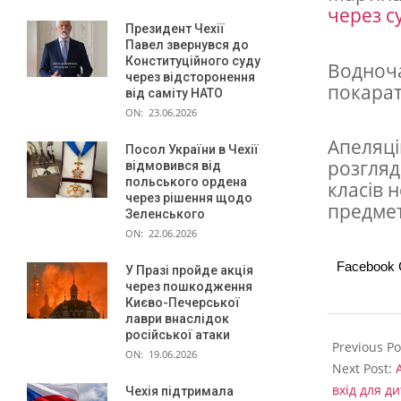
й
через с
с
Президент Чехії
Павел звернувся до
ь
Конституційного суду
Водноча
через відсторонення
к
покарати
від саміту НАТО
е
ON:
23.06.2026
в
Апеляці
Посол України в Чехії
розгляд
відмовився від
т
польського ордена
класів 
о
через рішення щодо
предмет
Зеленського
р
ON:
22.06.2026
г
Facebook
У Празі пройде акція
н
через пошкодження
Києво-Печерської
е
лаври внаслідок
2024-
російської атаки
н
01-
Previous Po
ON:
19.06.2026
25
Next Post:
н
вхід для д
Чехія підтримала