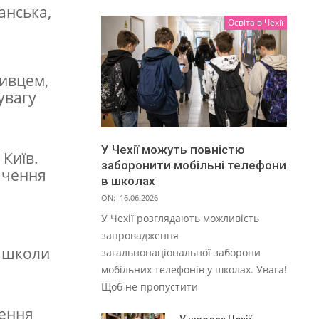
ганська,
Освіта в Чехії
живцем,
 увагу
У Чехії можуть повністю
 Київ.
заборонити мобільні телефони
ачення
в школах
ON:
16.06.2026
У Чехії розглядають можливість
запровадження
і школи
загальнонаціональної заборони
мобільних телефонів у школах. Увага!
Щоб не пропустити
шення