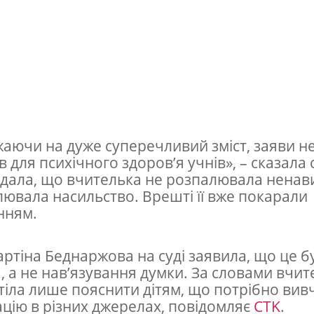
аючи на дуже суперечливий зміст, заяви н
в для психічного здоров’я учнів», – сказала 
дала, що вчителька не розпалювала ненави
лювала насильство. Врешті її вже покарали
нням.
ртіна Беднаржова на суді заявила, що це б
я, а не нав’язування думки. За словами вчит
тіла лише пояснити дітям, що потрібно вив
цію в різних джерелах, повідомляє
CTK
.