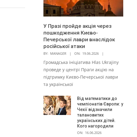
У Празі пройде акція через
пошкодження Києво-
Печерської лаври внаслідок
російської атаки
BY:
MANAGER
ON:
19.06.2026
Громадська ініціатива Hlas Ukrajiny
проведе у центрі Праги акцію на
підтримку Києво-Печерської лаври
та української
Від математики до
чемпіонатів Європи: у
Чехії відзначили
талановитих
українських дітей.
Кого нагородили
ON:
16.06.2026