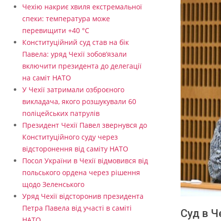
Чехію накриє хвиля екстремальної
спеки: температура може
перевищити +40 °C
Конституційний суд став на бік
Павела: уряд Чехії зобов’язали
включити президента до делегації
на саміт НАТО
У Чехії затримали озброєного
викладача, якого розшукували 60
поліцейських патрулів
Президент Чехії Павел звернувся до
Конституційного суду через
відсторонення від саміту НАТО
Посол України в Чехії відмовився від
польського ордена через рішення
щодо Зеленського
Уряд Чехії відсторонив президента
Петра Павела від участі в саміті
Суд в Ч
НАТО