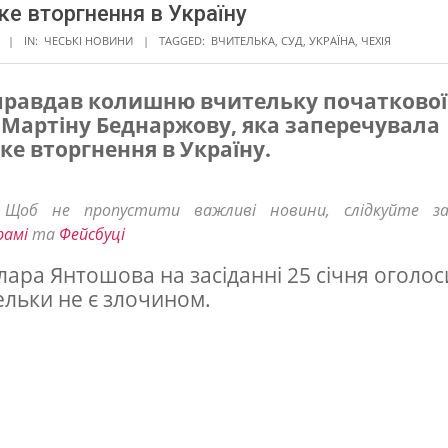
ке вторгнення в Україну
IN:
ЧЕСЬКІ НОВИНИ
TAGGED:
ВЧИТЕЛЬКА
,
СУД
,
УКРАЇНА
,
ЧЕХІЯ
правдав колишню вчительку початково
і Мартіну Беднаржову, яка заперечувала
ке вторгнення в Україну.
! Щоб не пропустити важливі новини, слідкуйте з
рамі
та
Фейсбуці
лара Янтошова на засіданні 25 січня оголос
тельки не є злочином.