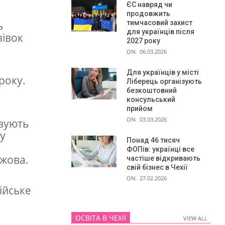
ЄС навряд чи
продовжить
ь
тимчасовий захист
для українців після
зівок
2027 року
ON:
06.03.2026
Для українців у місті
року.
Ліберець організують
безкоштовний
консульський
прийом
ON:
03.03.2026
азують
у
Понад 46 тисяч
ФОПів: українці все
ржова.
частіше відкривають
свій бізнес в Чехії
ON:
27.02.2026
ійське
ОСВІТА В ЧЕХІЇ
VIEW ALL
VIEW ALL