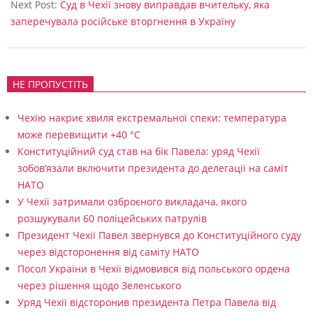
Next Post:
Суд в Чехії знову виправдав вчительку, яка
заперечувала російське вторгнення в Україну
НЕ ПРОПУСТІТЬ
Чехію накриє хвиля екстремальної спеки: температура
може перевищити +40 °C
Конституційний суд став на бік Павела: уряд Чехії
зобов’язали включити президента до делегації на саміт
НАТО
У Чехії затримали озброєного викладача, якого
розшукували 60 поліцейських патрулів
Президент Чехії Павел звернувся до Конституційного суду
через відсторонення від саміту НАТО
Посол України в Чехії відмовився від польського ордена
через рішення щодо Зеленського
Уряд Чехії відсторонив президента Петра Павела від