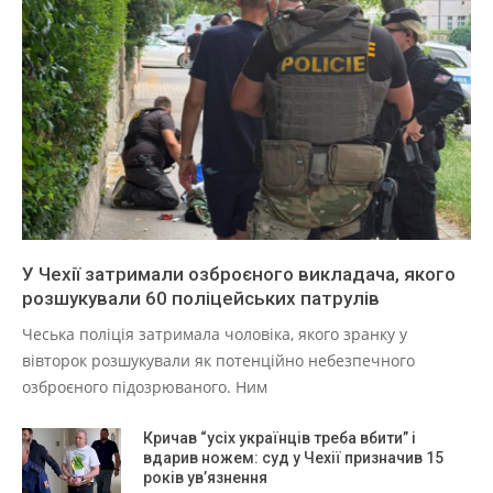
У Чехії затримали озброєного викладача, якого
розшукували 60 поліцейських патрулів
Чеська поліція затримала чоловіка, якого зранку у
вівторок розшукували як потенційно небезпечного
озброєного підозрюваного. Ним
Кричав “усіх українців треба вбити” і
вдарив ножем: суд у Чехії призначив 15
років ув’язнення