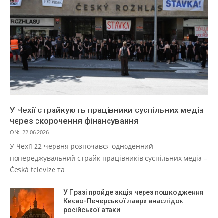
У Чехії страйкують працівники суспільних медіа
через скорочення фінансування
ON:
22.06.2026
У Чехії 22 червня розпочався одноденний
попереджувальний страйк працівників суспільних медіа –
Česká televize та
У Празі пройде акція через пошкодження
Києво-Печерської лаври внаслідок
російської атаки