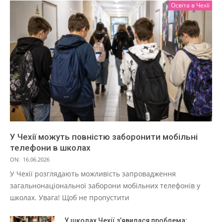
Освіта в Чехії
У Чехії можуть повністю заборонити мобільні
телефони в школах
ON:
16.06.2026
У Чехії розглядають можливість запровадження
загальнонаціональної заборони мобільних телефонів у
школах. Увага! Щоб не пропустити
У школах Чехії з’явилася проблема: