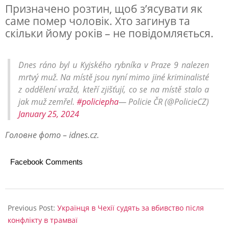
Призначено розтин, щоб з’ясувати як
г
саме помер чоловік. Хто загинув та
о
скільки йому років – не повідомляється.
ч
о
Dnes ráno byl u Kyjského rybníka v Praze 9 nalezen
mrtvý muž. Na místě jsou nyní mimo jiné kriminalisté
л
z oddělení vražd, kteří zjišťují, co se na místě stalo a
о
jak muž zemřel.
#policiepha
— Policie ČR (@PolicieCZ)
в
January 25, 2024
і
Головне фото – idnes.cz.
к
а
Facebook Comments
2024-
01-
Previous Post:
Українця в Чехії судять за вбивство після
25
конфлікту в трамваї