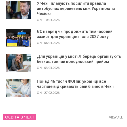
У Чехії планують посилити правила
автобусних перевезень між Україною та
Чехією
ON:
10.03.2026
ЄС навряд чи продовжить тимчасовий
захист для українців після 2027 року
ON:
06.03.2026
Для українців у місті Ліберець організують
безкоштовний консульський прийом
ON:
03.03.2026
Понад 46 тисяч ФОПів: українці все
частіше відкривають свій бізнес в Чехії
ON:
27.02.2026
ОСВІТА В ЧЕХІЇ
VIEW ALL
VIEW ALL