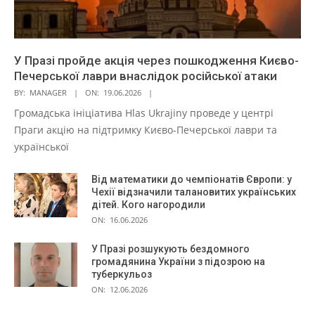
У Празі пройде акція через пошкодження Києво-
Печерської лаври внаслідок російської атаки
BY:
MANAGER
ON:
19.06.2026
Громадська ініціатива Hlas Ukrajiny проведе у центрі
Праги акцію на підтримку Києво-Печерської лаври та
української
Від математики до чемпіонатів Європи: у
Чехії відзначили талановитих українських
дітей. Кого нагородили
ON:
16.06.2026
У Празі розшукують бездомного
громадянина України з підозрою на
туберкульоз
ON:
12.06.2026