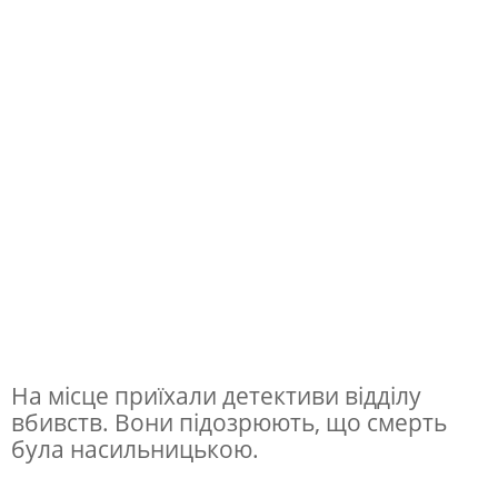
і
з
н
а
й
ш
л
и
м
е
р
На місце приїхали детективи відділу
т
вбивств. Вони підозрюють, що смерть
була насильницькою.
в
о