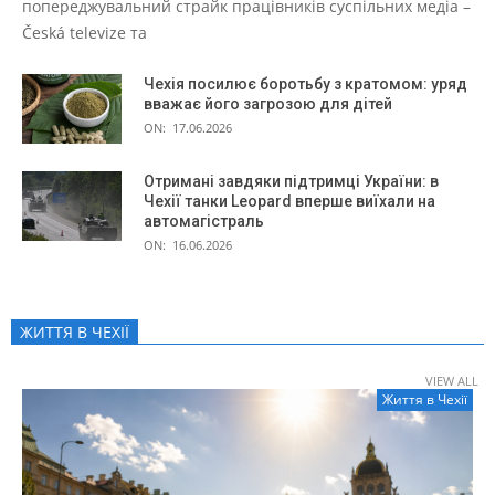
попереджувальний страйк працівників суспільних медіа –
Česká televize та
Чехія посилює боротьбу з кратомом: уряд
вважає його загрозою для дітей
ON:
17.06.2026
Отримані завдяки підтримці України: в
Чехії танки Leopard вперше виїхали на
автомагістраль
ON:
16.06.2026
ЖИТТЯ В ЧЕXІЇ
VIEW ALL
Життя в Чеxії