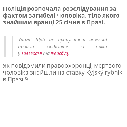
Поліція розпочала розслідування за
фактом загибелі чоловіка, тіло якого
Н
знайшли вранці 25 січня в Празі.
а
с
Увага! Щоб не пропустити важливі
т
новини, слідкуйте за нами
а
у
Телеграмі
та
Фейсбуці
в
Як повідомили правоохоронці, мертвого
к
чоловіка знайшли на ставку Kyjský rybnik
в Празі 9.
у
в
П
р
а
з