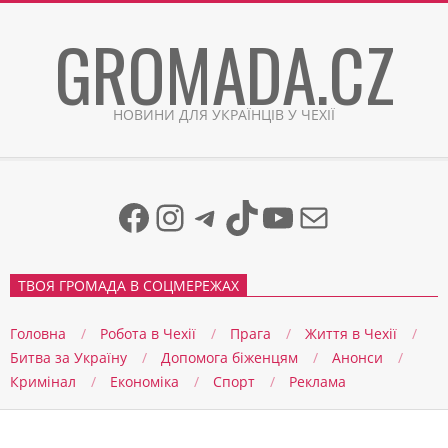
Skip
GROMADA.CZ
to
content
НОВИНИ ДЛЯ УКРАЇНЦІВ У ЧЕХІЇ
Facebook
Instagram
Telegram
TikTok
YouTube
Mail
ТВОЯ ГРОМАДА В СОЦМЕРЕЖАХ
Головна
Робота в Чехії
Прага
Життя в Чеxії
Битва за Україну
Допомога біженцям
Анонси
Кримінал
Економіка
Спорт
Реклама