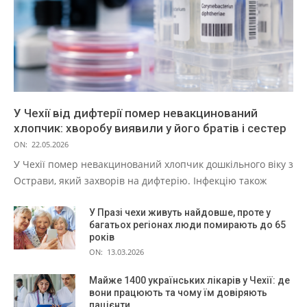
У Чехії від дифтерії помер невакцинований
хлопчик: хворобу виявили у його братів і сестер
ON:
22.05.2026
У Чехії помер невакцинований хлопчик дошкільного віку з
Острави, який захворів на дифтерію. Інфекцію також
У Празі чехи живуть найдовше, проте у
багатьох регіонах люди помирають до 65
років
ON:
13.03.2026
Майже 1400 українських лікарів у Чехії: де
вони працюють та чому їм довіряють
пацієнти