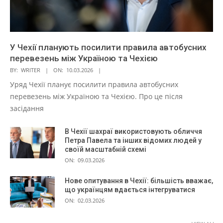
У Чехії планують посилити правила автобусних
перевезень між Україною та Чехією
BY:
WRITER
ON:
10.03.2026
Уряд Чехії планує посилити правила автобусних
перевезень між Україною та Чехією. Про це після
засідання
В Чехії шахраї використовують обличчя
Петра Павела та інших відомих людей у
своїй масштабній схемі
ON:
09.03.2026
Нове опитування в Чехії: більшість вважає,
що українцям вдається інтегруватися
ON:
02.03.2026