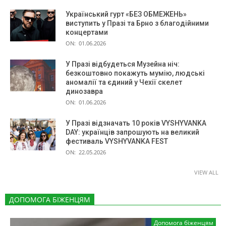
Український гурт «БЕЗ ОБМЕЖЕНЬ»
виступить у Празі та Брно з благодійними
концертами
ON:
01.06.2026
У Празі відбудеться Музейна ніч:
безкоштовно покажуть мумію, людські
аномалії та єдиний у Чехії скелет
динозавра
ON:
01.06.2026
У Празі відзначать 10 років VYSHYVANKA
DAY: українців запрошують на великий
фестиваль VYSHYVANKA FEST
ON:
22.05.2026
VIEW ALL
ДОПОМОГА БІЖЕНЦЯМ
Допомога біженцям