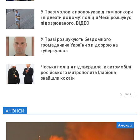
У Празі чоловік пропонував дітям попкорн
і підвезти додому: поліція Чехії розшукує
підозрюваного. ВІДЕО
У Празі розшукують бездомного
громадянина України з підозрою на
туберкульоз
Чеська поліція підтвердила: в автомобілі
російського митрополита Іларіона
знайшли кокаїн
VIEW ALL
АНОНСИ
Анонси