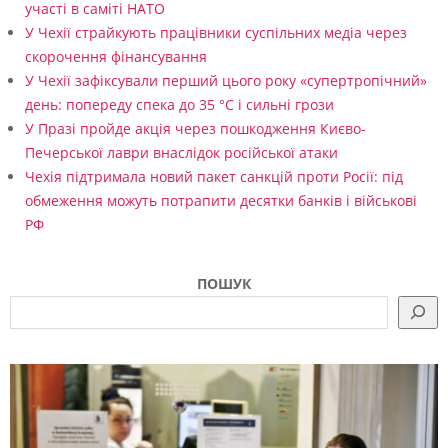
участі в саміті НАТО
У Чехії страйкують працівники суспільних медіа через
скорочення фінансування
У Чехії зафіксували перший цього року «супертропічний»
день: попереду спека до 35 °C і сильні грози
У Празі пройде акція через пошкодження Києво-
Печерської лаври внаслідок російської атаки
Чехія підтримала новий пакет санкцій проти Росії: під
обмеження можуть потрапити десятки банків і військові
РФ
ПОШУК