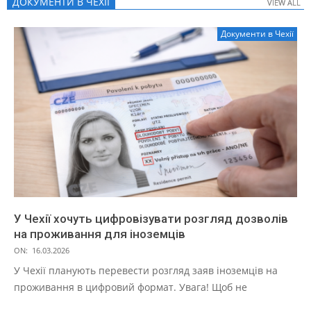
ДОКУМЕНТИ В ЧЕХІЇ
VIEW ALL
VIEW ALL
Документи в Чехії
У Чехії хочуть цифровізувати розгляд дозволів
на проживання для іноземців
ON:
16.03.2026
У Чехії планують перевести розгляд заяв іноземців на
проживання в цифровий формат. Увага! Щоб не