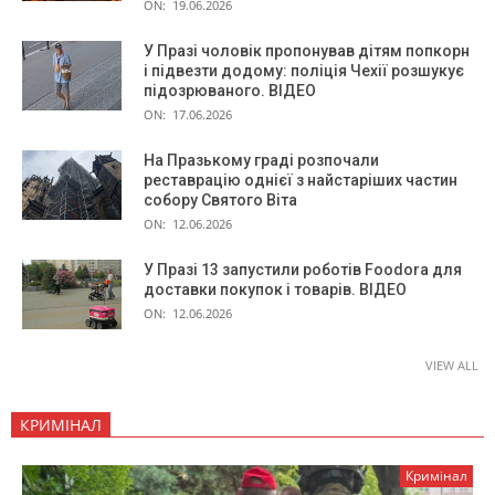
ON:
19.06.2026
У Празі чоловік пропонував дітям попкорн
і підвезти додому: поліція Чехії розшукує
підозрюваного. ВІДЕО
ON:
17.06.2026
На Празькому граді розпочали
реставрацію однієї з найстаріших частин
собору Святого Віта
ON:
12.06.2026
У Празі 13 запустили роботів Foodora для
доставки покупок і товарів. ВІДЕО
ON:
12.06.2026
VIEW ALL
КРИМІНАЛ
Кримінал