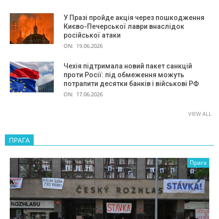
У Празі пройде акція через пошкодження
Києво-Печерської лаври внаслідок
російської атаки
ON:
19.06.2026
Чехія підтримала новий пакет санкцій
проти Росії: під обмеження можуть
потрапити десятки банків і військові РФ
ON:
17.06.2026
VIEW ALL
ПРАГА
Прага