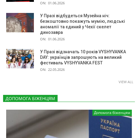
ON:
01.06.2026
У Празі відбудеться Музейна ніч:
безкоштовно покажуть мумію, людські
аномалії та єдиний у Чехії скелет
динозавра
ON:
01.06.2026
У Празі відзначать 10 років VYSHYVANKA
DAY: українців запрошують на великий
фестиваль VYSHYVANKA FEST
ON:
22.05.2026
VIEW ALL
ДОПОМОГА БІЖЕНЦЯМ
Допомога біженцям