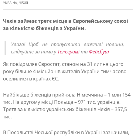
УКРАЇНА
,
ЧЕХІЯ
Чехія займає третє місце в Європейському союзі
за кількістю біженців з України.
Ч
е
Увага! Щоб не пропустити важливі новини,
х
слідкуйте за нами у
Телеграмі
та
Фейсбуці
і
Як повідомляє Євростат, станом на 31 липня цього
я
року більше 4 мільйонів жителів України тимчасово
т
оселилися в країнах ЄС.
р
Найбільше біженців прийняла Німеччина – 1 млн 154
е
тис. На другому місці Польща – 971 тис. українців.
т
Третя за кількістю українських біженців Чехія – 357,5
я
тис.
в
В Посольстві Чеської республіки в Україні зазначили,