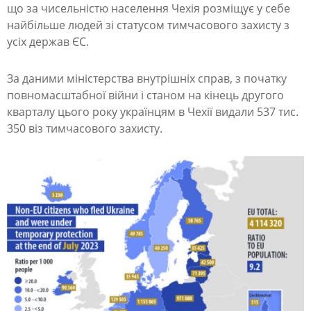
Є
що за чисельністю населення Чехія розміщує у себе
С
найбільше людей зі статусом тимчасового захисту з
усіх держав ЄС.
з
а
За даними міністерства внутрішніх справ, з початку
к
повномасштабної війни і станом на кінець другого
і
кварталу цього року українцям в Чехії видали 537 тис.
350 віз тимчасового захисту.
л
ь
к
і
с
т
ю
у