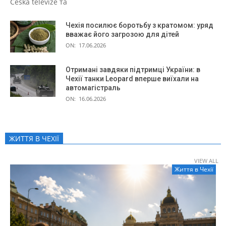
Česká televize та
Чехія посилює боротьбу з кратомом: уряд
вважає його загрозою для дітей
ON:
17.06.2026
Отримані завдяки підтримці України: в
Чехії танки Leopard вперше виїхали на
автомагістраль
ON:
16.06.2026
ЖИТТЯ В ЧЕXІЇ
VIEW ALL
Життя в Чеxії