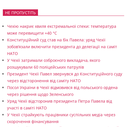
н
ц
НЕ ПРОПУСТІТЬ
і
Чехію накриє хвиля екстремальної спеки: температура
в
може перевищити +40 °C
Конституційний суд став на бік Павела: уряд Чехії
зобов’язали включити президента до делегації на саміт
НАТО
У Чехії затримали озброєного викладача, якого
розшукували 60 поліцейських патрулів
Президент Чехії Павел звернувся до Конституційного суду
через відсторонення від саміту НАТО
Посол України в Чехії відмовився від польського ордена
через рішення щодо Зеленського
Уряд Чехії відсторонив президента Петра Павела від
участі в саміті НАТО
У Чехії страйкують працівники суспільних медіа через
скорочення фінансування