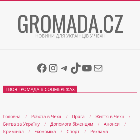
Skip
GROMADA.CZ
to
content
НОВИНИ ДЛЯ УКРАЇНЦІВ У ЧЕХІЇ
Facebook
Instagram
Telegram
TikTok
YouTube
Mail
ТВОЯ ГРОМАДА В СОЦМЕРЕЖАХ
Головна
Робота в Чехії
Прага
Життя в Чеxії
Битва за Україну
Допомога біженцям
Анонси
Кримінал
Економіка
Спорт
Реклама