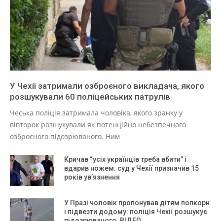
У Чехії затримали озброєного викладача, якого
розшукували 60 поліцейських патрулів
Чеська поліція затримала чоловіка, якого зранку у
вівторок розшукували як потенційно небезпечного
озброєного підозрюваного. Ним
Кричав “усіх українців треба вбити” і
вдарив ножем: суд у Чехії призначив 15
років ув’язнення
У Празі чоловік пропонував дітям попкорн
і підвезти додому: поліція Чехії розшукує
підозрюваного. ВІДЕО