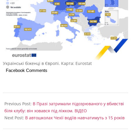
к
р
а
ї
н
с
ь
Українські біженці в Європі. Карта: Eurostat
к
Facebook Comments
и
х
б
2023-
і
09-
Previous Post:
В Празі затримали підозрюваного у вбивстві
11
біля клубу: він ховався під ліжком. ВІДЕО
ж
Next Post:
В автошколах Чехії водіїв навчатимуть з 15 років
е