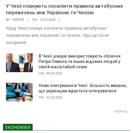
У Чехії планують посилити правила автобусних
перевезень між Україною та Чехією
BY:
WRITER
ON:
10.03.2026
Уряд Чехії планує посилити правила автобусних
перевезень між Україною та Чехією. Про це після
засідання
В Чехії шахраї використовують обличчя
Петра Павела та інших відомих людей у
своїй масштабній схемі
ON:
09.03.2026
Нове опитування в Чехії: більшість вважає,
що українцям вдається інтегруватися
ON:
02.03.2026
VIEW ALL
ЕКОНОМІКА