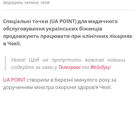
МЕДИЦИНА
,
УКРАЇНА
,
ЧЕХІЯ
Спеціальні точки (UA POINT) для медичного
обслуговування українських біженців
Я
продовжують працювати при клінічних лікарнях
к
в Чехії.
у
к
Увага! Щоб не пропустити важливі новини,
слідкуйте за нами у
Телеграмі
та
Фейсбуці
р
а
UA POINT
створили в березні минулого року за
дорученням міністра охорони здоров’я Чехії.
ї
н
с
ь
к