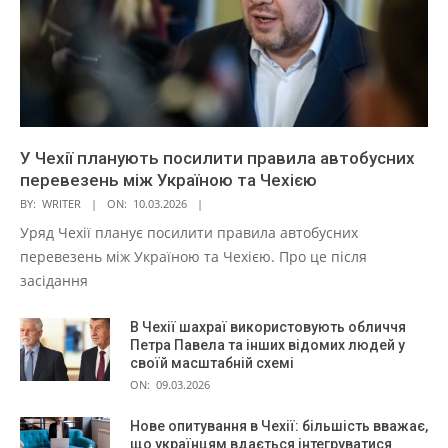
У Чехії планують посилити правила автобусних
перевезень між Україною та Чехією
BY:
WRITER
ON:
10.03.2026
Уряд Чехії планує посилити правила автобусних
перевезень між Україною та Чехією. Про це після
засідання
В Чехії шахраї використовують обличчя
Петра Павела та інших відомих людей у
своїй масштабній схемі
ON:
09.03.2026
Нове опитування в Чехії: більшість вважає,
що українцям вдається інтегруватися