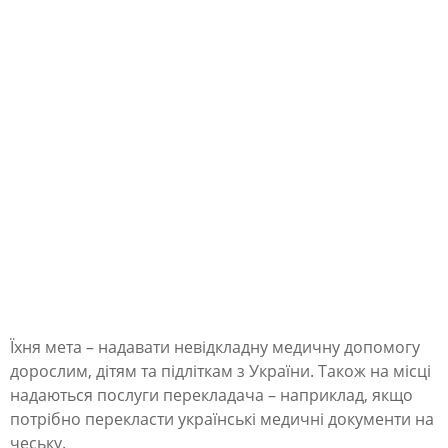
и
м
б
і
ж
е
н
ц
я
м
о
Їхня мета – надавати невідкладну медичну допомогу
т
дорослим, дітям та підліткам з України. Також на місці
р
надаються послуги перекладача – наприклад, якщо
и
потрібно перекласти українські медичні документи на
чеську.