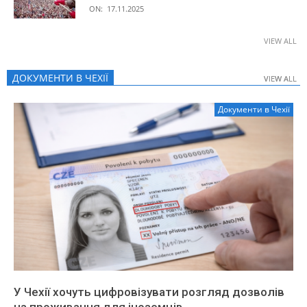
ON:
17.11.2025
VIEW ALL
ДОКУМЕНТИ В ЧЕХІЇ
VIEW ALL
VIEW ALL
Документи в Чехії
У Чехії хочуть цифровізувати розгляд дозволів
на проживання для іноземців