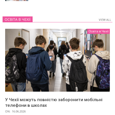
ОСВІТА В ЧЕХІЇ
VIEW ALL
VIEW ALL
Освіта в Чехії
У Чехії можуть повністю заборонити мобільні
телефони в школах
ON:
16.06.2026