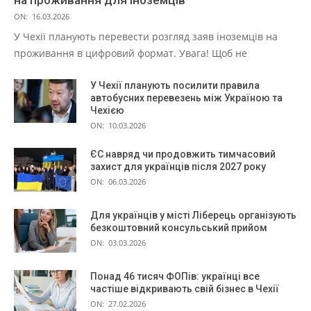
ON:
16.03.2026
У Чехії планують перевести розгляд заяв іноземців на
проживання в цифровий формат. Увага! Щоб не
У Чехії планують посилити правила
автобусних перевезень між Україною та
Чехією
ON:
10.03.2026
ЄС навряд чи продовжить тимчасовий
захист для українців після 2027 року
ON:
06.03.2026
Для українців у місті Ліберець організують
безкоштовний консульський прийом
ON:
03.03.2026
Понад 46 тисяч ФОПів: українці все
частіше відкривають свій бізнес в Чехії
ON:
27.02.2026