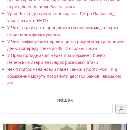
через рішення щодо Зеленського
Уряд Чехії відсторонив президента Петра Павела від
участі в саміті НАТО
У Чехії страйкують працівники суспільних медіа через
скорочення фінансування
У Чехії зафіксували перший цього року «супертропічний»
день: попереду спека до 35 °C і сильні грози
У Празі пройде акція через пошкодження Києво-
Печерської лаври внаслідок російської атаки
Чехія підтримала новий пакет санкцій проти Росії: під
обмеження можуть потрапити десятки банків і військові
РФ
ПОШУК