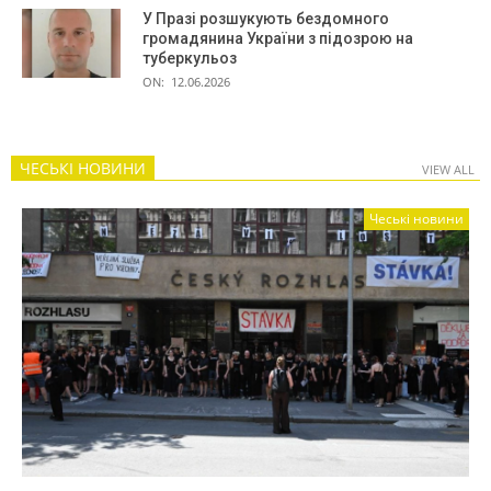
У Празі розшукують бездомного
громадянина України з підозрою на
туберкульоз
ON:
12.06.2026
ЧЕСЬКІ НОВИНИ
VIEW ALL
Чеські новини