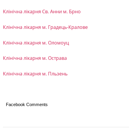
о
м
Клінічна лікарня Св. Анни м. Брно
о
Клінічна лікарня м. Градець-Кралове
г
у
Клінічна лікарня м. Оломоуц
в
Ч
Клінічна лікарня м. Острава
е
Клінічна лікарня м. Пльзень
х
і
ї
:
Facebook Comments
а
д
2023-