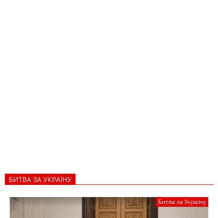
БИТВА ЗА УКРАЇНУ
Битва за Україну