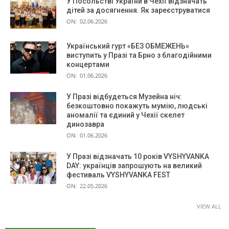
У Посольстві України в Чехії відзначать
дітей за досягнення. Як зареєструватися
ON:
02.06.2026
Український гурт «БЕЗ ОБМЕЖЕНЬ»
виступить у Празі та Брно з благодійними
концертами
ON:
01.06.2026
У Празі відбудеться Музейна ніч:
безкоштовно покажуть мумію, людські
аномалії та єдиний у Чехії скелет
динозавра
ON:
01.06.2026
У Празі відзначать 10 років VYSHYVANKA
DAY: українців запрошують на великий
фестиваль VYSHYVANKA FEST
ON:
22.05.2026
VIEW ALL