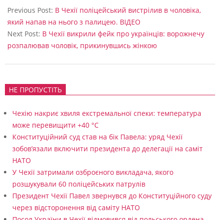
р
09-
Previous Post:
В Чехії поліцейський вистрілив в чоловіка,
е
08
який напав на нього з палицею. ВІДЕО
с
Next Post:
В Чехії викрили фейк про українців: ворожнечу
розпалював чоловік, прикинувшись жінкою
и
НЕ ПРОПУСТІТЬ
Чехію накриє хвиля екстремальної спеки: температура
може перевищити +40 °C
Конституційний суд став на бік Павела: уряд Чехії
зобов’язали включити президента до делегації на саміт
НАТО
У Чехії затримали озброєного викладача, якого
розшукували 60 поліцейських патрулів
Президент Чехії Павел звернувся до Конституційного суду
через відсторонення від саміту НАТО
Посол України в Чехії відмовився від польського ордена