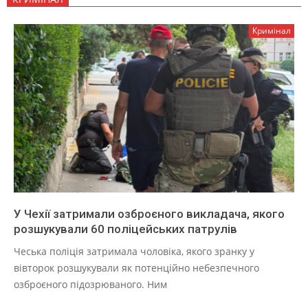
Кримінал
У Чехії затримали озброєного викладача, якого
розшукували 60 поліцейських патрулів
Чеська поліція затримала чоловіка, якого зранку у
вівторок розшукували як потенційно небезпечного
озброєного підозрюваного. Ним