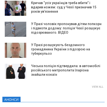
Кричав “усіх українців треба вбити” і
вдарив ножем: суд у Чехії призначив 15
років ув’язнення
У Празі чоловік пропонував дітям попкорн
і підвезти додому: поліція Чехії розшукує
підозрюваного. ВІДЕО
У Празі розшукують бездомного
громадянина України з підозрою на
туберкульоз
Чеська поліція підтвердила: в автомобілі
російського митрополита Іларіона
знайшли кокаїн
VIEW ALL
АНОНСИ