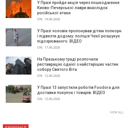
У Празі пройде акція через пошкодження
Києво-Печерської лаври внаслідок
російської атаки
ON:
19.06.2026
У Празі чоловік пропонував дітям попкорн
і підвезти додому: поліція Чехії розшукує
підозрюваного. ВІДЕО
ON:
17.06.2026
На Празькому граді розпочали
реставрацію однієї з найстаріших частин
собору Святого Віта
ON:
12.06.2026
У Празі 13 запустили роботів Foodora для
доставки покупок і товарів. ВІДЕО
ON:
12.06.2026
VIEW ALL
КРИМІНАЛ