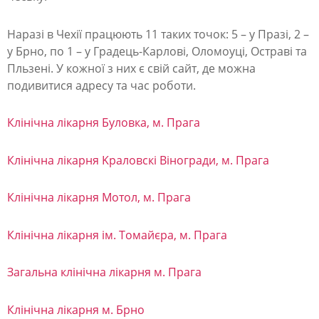
м
а
Наразі в Чехії працюють 11 таких точок: 5 – у Празі, 2 –
т
у Брно, по 1 – у Градець-Карлові, Оломоуці, Остраві та
и
Пльзені. У кожної з них є свій сайт, де можна
подивитися адресу та час роботи.
м
е
Клінічна лікарня Буловка, м. Прага
д
и
Клінічна лікарня Kраловскі Віногради, м. Прага
ч
Клінічна лікарня Мотол, м. Прага
н
у
Клінічна лікарня ім. Томайєра, м. Прага
д
о
Загальна клінічна лікарня м. Прага
п
Клінічна лікарня м. Брно