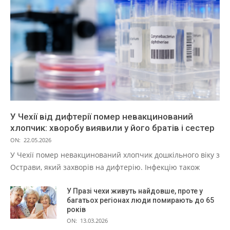
У Чехії від дифтерії помер невакцинований
хлопчик: хворобу виявили у його братів і сестер
ON:
22.05.2026
У Чехії помер невакцинований хлопчик дошкільного віку з
Острави, який захворів на дифтерію. Інфекцію також
У Празі чехи живуть найдовше, проте у
багатьох регіонах люди помирають до 65
років
ON:
13.03.2026