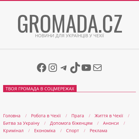
Skip
GROMADA.CZ
to
content
НОВИНИ ДЛЯ УКРАЇНЦІВ У ЧЕХІЇ
Facebook
Instagram
Telegram
TikTok
YouTube
Mail
ТВОЯ ГРОМАДА В СОЦМЕРЕЖАХ
Головна
Робота в Чехії
Прага
Життя в Чеxії
Битва за Україну
Допомога біженцям
Анонси
Кримінал
Економіка
Спорт
Реклама