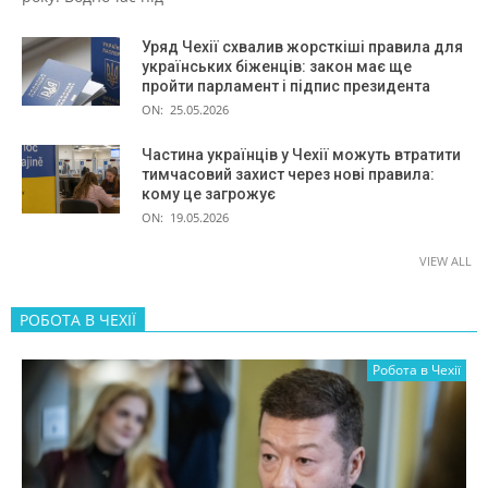
Уряд Чехії схвалив жорсткіші правила для
українських біженців: закон має ще
пройти парламент і підпис президента
ON:
25.05.2026
Частина українців у Чехії можуть втратити
тимчасовий захист через нові правила:
кому це загрожує
ON:
19.05.2026
VIEW ALL
РОБОТА В ЧЕХІЇ
Робота в Чехії