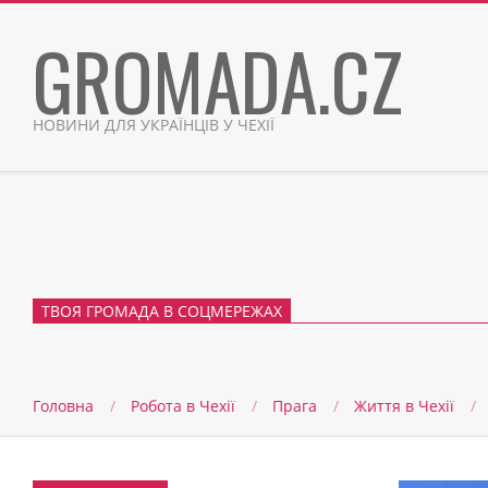
Skip
GROMADA.CZ
to
content
НОВИНИ ДЛЯ УКРАЇНЦІВ У ЧЕХІЇ
ТВОЯ ГРОМАДА В СОЦМЕРЕЖАХ
Головна
Робота в Чехії
Прага
Життя в Чеxії