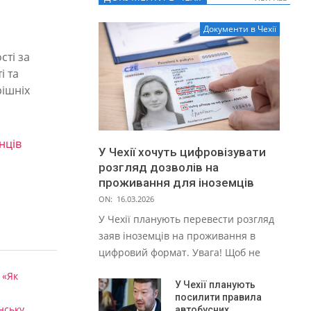
Документи в Чехії
сті за
і та
рішніх
нців
У Чехії хочуть цифровізувати
розгляд дозволів на
проживання для іноземців
ON:
16.03.2026
У Чехії планують перевести розгляд
заяв іноземців на проживання в
цифровий формат. Увага! Щоб не
 «Як
У Чехії планують
посилити правила
нську
автобусних