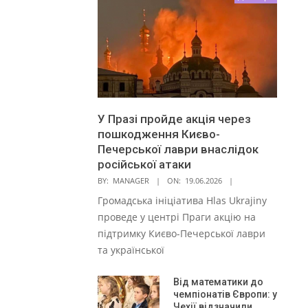
У Празі пройде акція через
пошкодження Києво-
Печерської лаври внаслідок
російської атаки
BY:
MANAGER
ON:
19.06.2026
Громадська ініціатива Hlas Ukrajiny
проведе у центрі Праги акцію на
підтримку Києво-Печерської лаври
та української
Від математики до
чемпіонатів Європи: у
Чехії відзначили