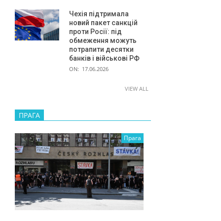
н
Чехія підтримала
н
новий пакет санкцій
проти Росії: під
я
обмеження можуть
потрапити десятки
банків і військові РФ
ON:
17.06.2026
VIEW ALL
ПРАГА
Прага