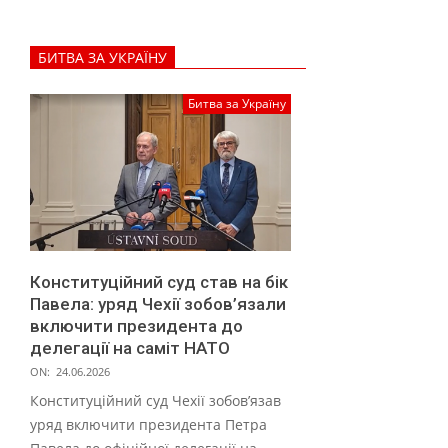
а
ї
БИТВА ЗА УКРАЇНУ
н
с
Битва за Україну
ь
к
и
х
б
Конституційний суд став на бік
і
Павела: уряд Чехії зобов’язали
ж
включити президента до
делегації на саміт НАТО
е
ON:
24.06.2026
н
Конституційний суд Чехії зобов’язав
ц
уряд включити президента Петра