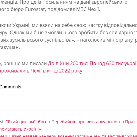
біженців. Про це із посиланням на дані європейського
ого бюро Eurostat, повідомляє МВС Чехії.
чи Україні, ми взяли на себе свою частку відповідально
ру. Однак ми б не змогли цього зробити без солідарност
их зусиль всього суспільства», – наголосив міністр внут
Ракушан.
, раніше ми писали
До війни 200 тис: Понад 630 тис украї
роживали в Чехії в кінці 2022 року
 Comments
st:
“Який цинізм”. Євген Перебийніс про виставку росіян в Празі
помагають Україні»
Мер Плзня назвав Бандеру воєнним злочинцем та засудив украї