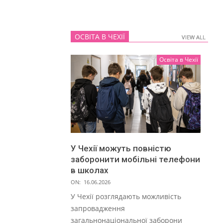
ОСВІТА В ЧЕХІЇ
VIEW ALL
VIEW ALL
Освіта в Чехії
У Чехії можуть повністю
заборонити мобільні телефони
в школах
ON:
16.06.2026
У Чехії розглядають можливість
запровадження
загальнонаціональної заборони