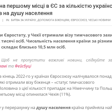
 на першому місці в ЄС за кількістю україн
в на душу населення
IN:
БИТВА ЗА УКРАЇНУ
,
ДОПОМОГА БІЖЕНЦЯМ
,
ЄВРОСОЮЗ
,
ЧЕСЬКІ НОВИНИ
 Євростату, у Чехії отримали візу тимчасового зах
 тисячі осіб. Чисельність населення країни за різни
складає близько 10,5 млн осіб.
! Щоб не пропустити важливі новини, слідкуйте з
рамі
та
Фейсбуці
 кінець 2022-го у країнах Євросоюзу налічувалося понад 
 які отримали візу біженця – «статус тимчасового
Половина з цієї кількості припадає на Німеччину та Поль
ретьому місці опинилася Чехія (11%).
 у перерахунку на
душу населення
країна прийняла на