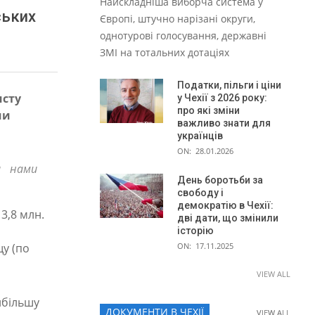
Найскладніша виборча система у
ських
Європі, штучно нарізані округи,
однотурові голосування, державні
ЗМІ на тотальних дотаціях
Податки, пільги і ціни
исту
у Чехії з 2026 року:
про які зміни
ми
важливо знати для
українців
ON:
28.01.2026
а нами
День боротьби за
свободу і
демократію в Чехії:
3,8 млн.
дві дати, що змінили
історію
ON:
17.11.2025
щу (по
VIEW ALL
йбільшу
ДОКУМЕНТИ В ЧЕХІЇ
VIEW ALL
VIEW ALL