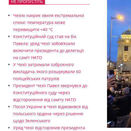
НЕ ПРОПУСТІТЬ
Чехію накриє хвиля екстремальної
спеки: температура може
перевищити +40 °C
Конституційний суд став на бік
Павела: уряд Чехії зобов’язали
включити президента до делегації
на саміт НАТО
У Чехії затримали озброєного
викладача, якого розшукували 60
поліцейських патрулів
Президент Чехії Павел звернувся до
Конституційного суду через
відсторонення від саміту НАТО
Посол України в Чехії відмовився від
польського ордена через рішення
щодо Зеленського
Уряд Чехії відсторонив президента