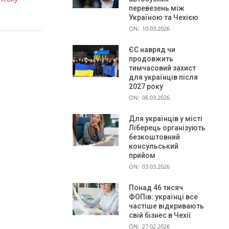
перевезень між
Україною та Чехією
ON:
10.03.2026
ЄС навряд чи
продовжить
тимчасовий захист
для українців після
2027 року
ON:
06.03.2026
Для українців у місті
Ліберець організують
безкоштовний
консульський
прийом
ON:
03.03.2026
Понад 46 тисяч
ФОПів: українці все
частіше відкривають
свій бізнес в Чехії
ON:
27.02.2026