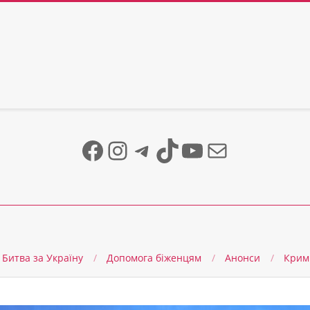
Facebook
Instagram
Telegram
TikTok
YouTube
Mail
Битва за Україну
Допомога біженцям
Анонси
Крим