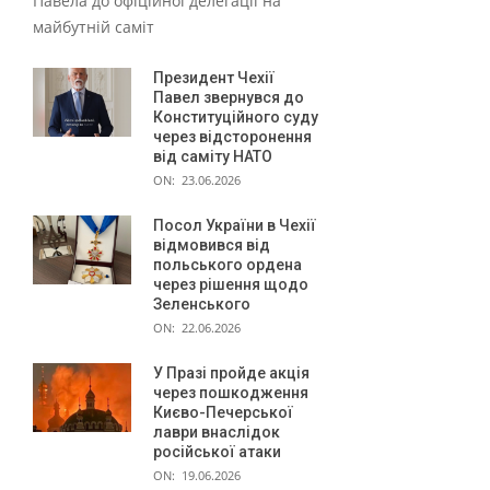
Павела до офіційної делегації на
і
майбутній саміт
в
н
Президент Чехії
Павел звернувся до
а
Конституційного суду
через відсторонення
д
від саміту НАТО
у
ON:
23.06.2026
ш
Посол України в Чехії
відмовився від
у
польського ордена
н
через рішення щодо
Зеленського
а
ON:
22.06.2026
с
У Празі пройде акція
е
через пошкодження
Києво-Печерської
л
лаври внаслідок
російської атаки
е
ON:
19.06.2026