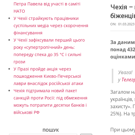
Петра Павела від участі в саміті
Чехія –
НАТО
біженці
У Чехії страйкують працівники
ON:
01.03.2023
суспільних медіа через скорочення
фінансування
У Чехії зафіксували перший цього
За даними
року «супертропічний» день:
понад 432
Ч
попереду спека до 35 °C і сильні
оцінками 
е
грози
х
У Празі пройде акція через
Увага
пошкодження Києво-Печерської
і
у
Телег
лаври внаслідок російської атаки
я
Чехія підтримала новий пакет
Загалом на
–
санкцій проти Росії: під обмеження
українців,
можуть потрапити десятки банків і
захисту». 
н
військові РФ
25%). На т
а
п
При цьому
ПОШУК