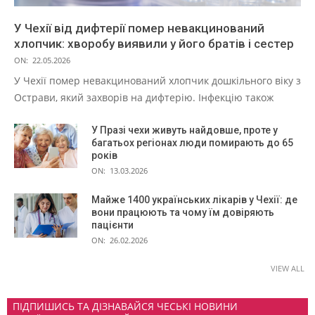
У Чехії від дифтерії помер невакцинований
хлопчик: хворобу виявили у його братів і сестер
ON:
22.05.2026
У Чехії помер невакцинований хлопчик дошкільного віку з
Острави, який захворів на дифтерію. Інфекцію також
У Празі чехи живуть найдовше, проте у
багатьох регіонах люди помирають до 65
років
ON:
13.03.2026
Майже 1400 українських лікарів у Чехії: де
вони працюють та чому їм довіряють
пацієнти
ON:
26.02.2026
VIEW ALL
ПІДПИШИСЬ ТА ДІЗНАВАЙСЯ ЧЕСЬКІ НОВИНИ