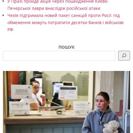
У Празі пройде акція через пошкодження Києво-
Печерської лаври внаслідок російської атаки
Чехія підтримала новий пакет санкцій проти Росії: під
обмеження можуть потрапити десятки банків і військові
РФ
ПОШУК