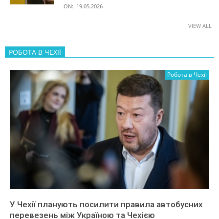
ON:
19.05.2026
VIEW ALL
РОБОТА В ЧЕХІЇ
Робота в Чехії
У Чехії планують посилити правила автобусних
перевезень між Україною та Чехією