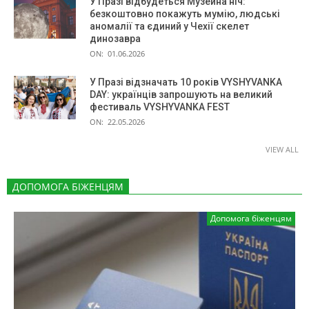
У Празі відбудеться Музейна ніч:
безкоштовно покажуть мумію, людські
аномалії та єдиний у Чехії скелет
динозавра
ON:
01.06.2026
У Празі відзначать 10 років VYSHYVANKA
DAY: українців запрошують на великий
фестиваль VYSHYVANKA FEST
ON:
22.05.2026
VIEW ALL
ДОПОМОГА БІЖЕНЦЯМ
Допомога біженцям