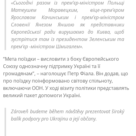
«Сьогодні разом із прем’єр-міністром Польщі
е
Матеушем Моравецким, віце-прем’єром
д
Ярославом Качинським і прем’єр-міністром
Словенії Янезом Яншою як представники
и
Європейської ради вирушаємо до Києва, щоб
в
зустрітися там із президентом Зеленським та
л
прем’єр -міністром Шмигалем».
я
“Мета поїздки – висловити з боку Європейського
ч
Союзу однозначну підтримку Україні та її
громадянам”, – наголошує Петр Фіала. Він додав, що
и
про поїздку поінформовано світову спільноту,
с
включаючи ООН. У ході візиту політики представлять
ь
великий пакет допомоги Україні.
н
Zároveň budeme během návštěvy prezentovat široký
а
balík podpory pro Ukrajinu a její občany.
в
і