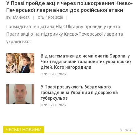
У Празі пройде акція через пошкодження Києво-
Печерської лаври внаслідок російської атаки
BY:
MANAGER
ON:
19.06.2026
Громадська ініціатива Hlas Ukrajiny проведе у центрі
Праги акцію на підтримку Києво-Печерської лаври та
української
Від математики до чемпіонатів Європи: у
Чехії відзначили талановитих українських
дітей. Кого нагородили
ON:
16.06.2026
У Празі розшукують бездомного
громадянина України з підозрою на
туберкульоз
ON:
12.06.2026
ЧЕСЬКІ НОВИНИ
VIEW ALL