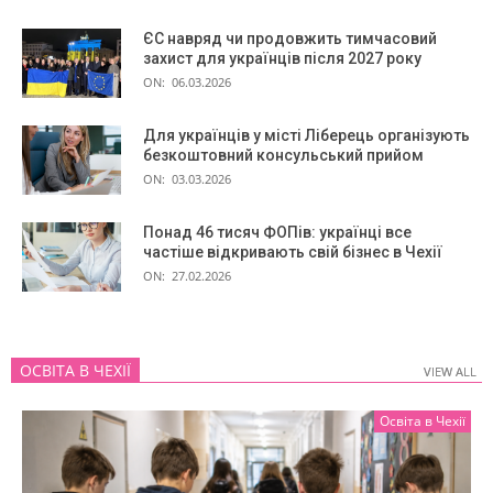
ЄС навряд чи продовжить тимчасовий
захист для українців після 2027 року
ON:
06.03.2026
Для українців у місті Ліберець організують
безкоштовний консульський прийом
ON:
03.03.2026
Понад 46 тисяч ФОПів: українці все
частіше відкривають свій бізнес в Чехії
ON:
27.02.2026
ОСВІТА В ЧЕХІЇ
VIEW ALL
VIEW ALL
Освіта в Чехії