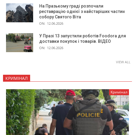
На Празькому граді розпочали
реставрацію однієї з найстаріших частин
собору Святого Віта
ON:
12.06.2026
У Празі 13 запустили роботів Foodora для
доставки покупок і товарів. ВІДЕО
ON:
12.06.2026
VIEW ALL
КРИМІНАЛ
Кримінал