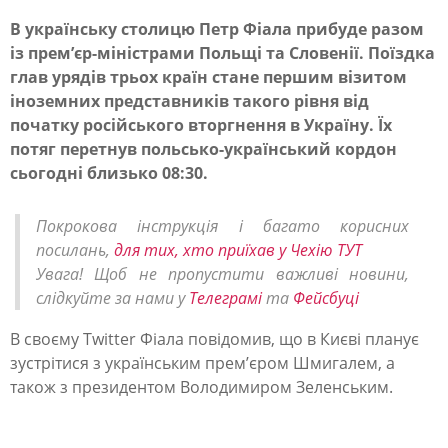
В українську столицю Петр Фіала прибуде разом
із прем’єр-міністрами Польщі та Словенії. Поїздка
П
глав урядів трьох країн стане першим візитом
р
іноземних представників такого рівня від
е
початку російського вторгнення в Україну. Їх
потяг перетнув польсько-український кордон
м
cьогодні близько 08:30.
’
є
Покрокова інструкція і багато корисних
р
посилань,
для тих, хто приїхав у Чехію ТУТ
Увага! Щоб не пропустити важливі новини,
Ч
слідкуйте за нами у
Телеграмі
та
Фейсбуці
е
В своєму Twitter Фіала повідомив, що в Києві планує
х
зустрітися з українським прем’єром Шмигалем, а
і
також з президентом Володимиром Зеленським.
ї
п