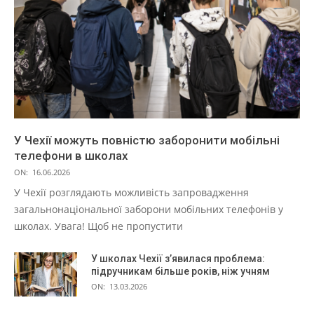
У Чехії можуть повністю заборонити мобільні
телефони в школах
ON:
16.06.2026
У Чехії розглядають можливість запровадження
загальнонаціональної заборони мобільних телефонів у
школах. Увага! Щоб не пропустити
У школах Чехії з’явилася проблема:
підручникам більше років, ніж учням
ON:
13.03.2026