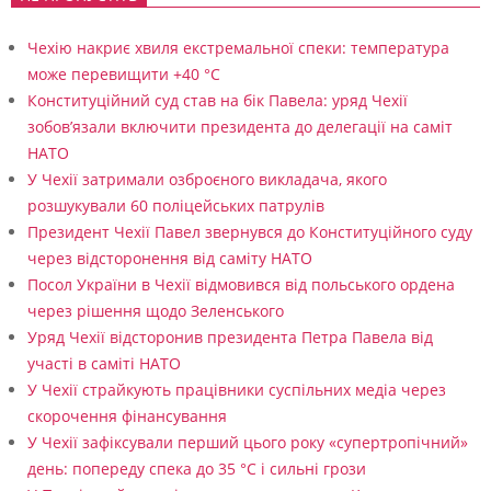
Чехію накриє хвиля екстремальної спеки: температура
може перевищити +40 °C
Конституційний суд став на бік Павела: уряд Чехії
зобов’язали включити президента до делегації на саміт
НАТО
У Чехії затримали озброєного викладача, якого
розшукували 60 поліцейських патрулів
Президент Чехії Павел звернувся до Конституційного суду
через відсторонення від саміту НАТО
Посол України в Чехії відмовився від польського ордена
через рішення щодо Зеленського
Уряд Чехії відсторонив президента Петра Павела від
участі в саміті НАТО
У Чехії страйкують працівники суспільних медіа через
скорочення фінансування
У Чехії зафіксували перший цього року «супертропічний»
день: попереду спека до 35 °C і сильні грози