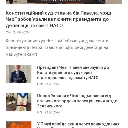
Конституційний суд став на бік Павела: уряд
Чехії зобов’язали включити президента до
делегації на саміт НАТО
ON:
24.06.2026
Конституційний суд Чехії зобов’язав уряд включити
президента Петра Павела до офіційної делегації на
майбутній саміт
Президент Чехії Павел звернувся до
Конституційного суду через
відсторонення від саміту НАТО
ON:
23.06.2026
Посол України в Чехії відмовився від
польського ордена через рішення щодо
Зеленського
ON:
22.06.2026
У Празі пройде акція через пошкодження