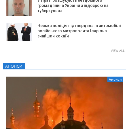
У Празі розшукують бездомного
громадянина України з підозрою на
туберкульоз
Чеська поліція підтвердила: в автомобілі
російського митрополита Іларіона
знайшли кокаїн
VIEW ALL
АНОНСИ
Анонси