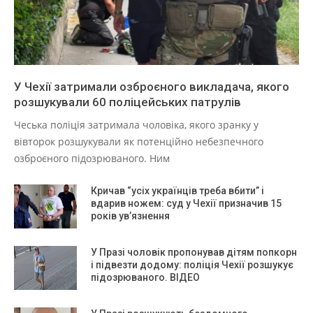
У Чехії затримали озброєного викладача, якого
розшукували 60 поліцейських патрулів
Чеська поліція затримала чоловіка, якого зранку у
вівторок розшукували як потенційно небезпечного
озброєного підозрюваного. Ним
Кричав “усіх українців треба вбити” і
вдарив ножем: суд у Чехії призначив 15
років ув’язнення
У Празі чоловік пропонував дітям попкорн
і підвезти додому: поліція Чехії розшукує
підозрюваного. ВІДЕО