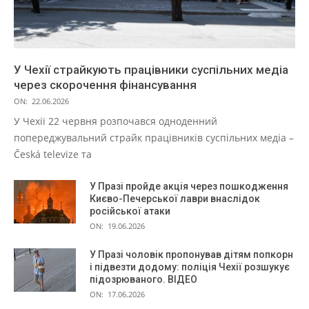
У Чехії страйкують працівники суспільних медіа
через скорочення фінансування
ON:
22.06.2026
У Чехії 22 червня розпочався одноденний
попереджувальний страйк працівників суспільних медіа –
Česká televize та
У Празі пройде акція через пошкодження
Києво-Печерської лаври внаслідок
російської атаки
ON:
19.06.2026
У Празі чоловік пропонував дітям попкорн
і підвезти додому: поліція Чехії розшукує
підозрюваного. ВІДЕО
ON:
17.06.2026