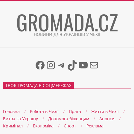
Skip
GROMADA.CZ
to
content
НОВИНИ ДЛЯ УКРАЇНЦІВ У ЧЕХІЇ
Facebook
Instagram
Telegram
TikTok
YouTube
Mail
ТВОЯ ГРОМАДА В СОЦМЕРЕЖАХ
Головна
Робота в Чехії
Прага
Життя в Чеxії
Битва за Україну
Допомога біженцям
Анонси
Кримінал
Економіка
Спорт
Реклама