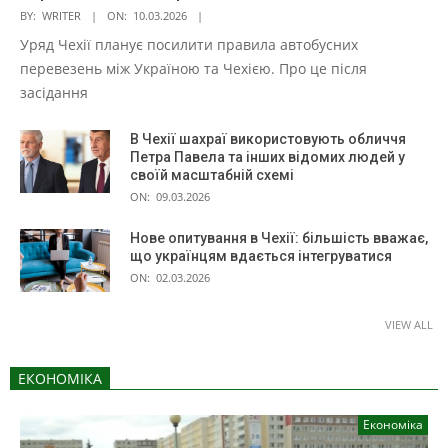
BY:
WRITER
ON:
10.03.2026
Уряд Чехії планує посилити правила автобусних
перевезень між Україною та Чехією. Про це після
засідання
В Чехії шахраї використовують обличчя
Петра Павела та інших відомих людей у
своїй масштабній схемі
ON:
09.03.2026
Нове опитування в Чехії: більшість вважає,
що українцям вдається інтегруватися
ON:
02.03.2026
VIEW ALL
ЕКОНОМІКА
Економіка