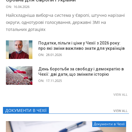
ON:
16.04.2026
Найскладніша виборча система у Європі, штучно нарізані
округи, однотурові голосування, державні ЗМІ на
тотальних дотаціях
Податки, пільги і ціни у Чехії з 2026 року:
про які зміни важливо знати для українців
ON:
28.01.2026
День боротьби за свободу і демократію в
Чехії: дві дати, що змінили історію
ON:
17.11.2025
VIEW ALL
ДОКУМЕНТИ В ЧЕХІЇ
VIEW ALL
VIEW ALL
Документи в Чехії