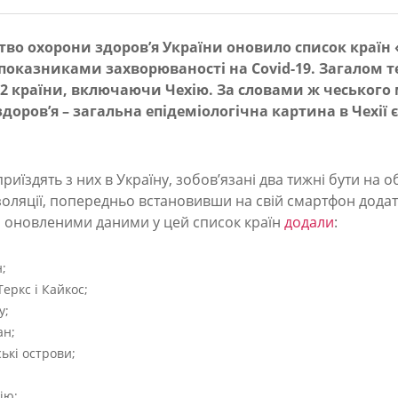
тво охорони здоров’я України оновило список країн
показниками захворюваності на Covid-19. Загалом т
62 країни, включаючи Чехію. За словами ж чеського 
доров’я – загальна епідеміологічна картина в Чехії 
приїздять з них в Україну, зобов’язані два тижні бути на о
золяції, попередньо встановивши на свій смартфон додат
а оновленими даними у цей список країн
додали
:
;
еркс і Кайкос;
у;
ан;
ькі острови;
ію;