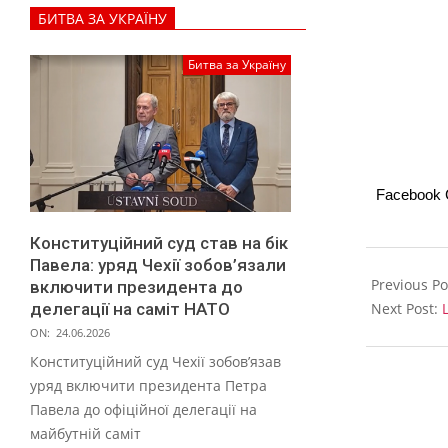
”
БИТВА ЗА УКРАЇНУ
Битва за Україну
Facebook
Конституційний суд став на бік
2020-
Павела: уряд Чехії зобов’язали
07-
Previous Po
включити президента до
08
делегації на саміт НАТО
Next Post:
ON:
24.06.2026
Конституційний суд Чехії зобов’язав
уряд включити президента Петра
Павела до офіційної делегації на
майбутній саміт