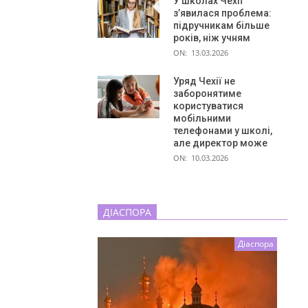
У школах Чехії
з’явилася проблема:
підручникам більше
років, ніж учням
ON:
13.03.2026
Уряд Чехії не
заборонятиме
користуватися
мобільними
телефонами у школі,
але директор може
ON:
10.03.2026
ДІАСПОРА
Діаспора