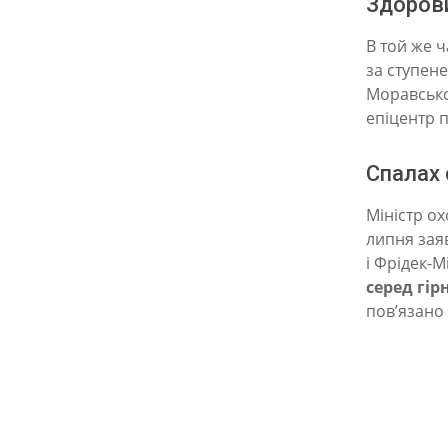
Здоров
ю
в
В той же 
за ступен
“
Моравсько-
ч
епіцентр 
е
Спалах 
р
в
Міністр ох
о
липня зая
і Фрідек-М
н
серед гірн
у
пов’язано 
з
о
н
у