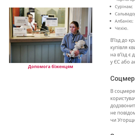
в
Сурінам;
і
Сальвадо
Албанію;
д
Чехію.
п
В’їзд до к
р
купівля кв
а
на в’їзд є
у ЄС або а
в
Допомога біженцям
и
Соцмер
л
В соцмере
а
користува
Ч
додзвонити
е
не повідом
чи Угорщи
х
і