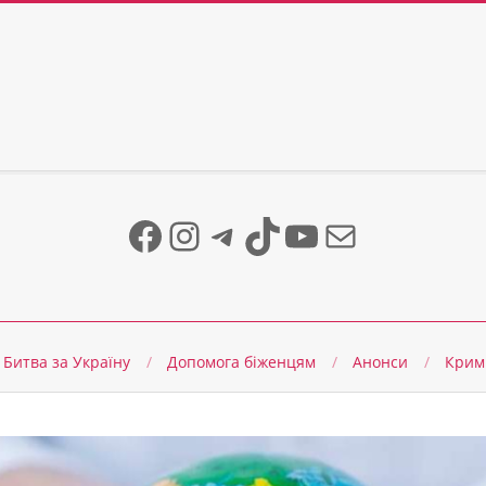
Facebook
Instagram
Telegram
TikTok
YouTube
Mail
Битва за Україну
Допомога біженцям
Анонси
Крим