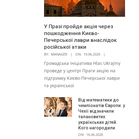
У Празі пройде акція через
пошкодження Києво-
Печерської лаври внаслідок
російської атаки
BY:
MANAGER
ON:
19.06.2026
Громадська ініціатива Hlas Ukrajiny
проведе у центрі Праги акцію на
підтримку Києво-Печерської лаври
та української
Від математики до
чемпіонатів Європи: у
Чехії відзначили
талановитих
українських дітей.
Кого нагородили
ON:
16.06.2026