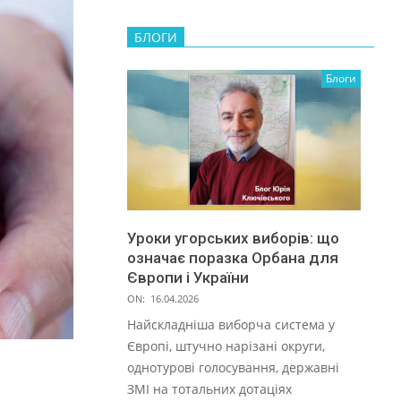
БЛОГИ
Блоги
Уроки угорських виборів: що
означає поразка Орбана для
Європи і України
ON:
16.04.2026
Найскладніша виборча система у
Європі, штучно нарізані округи,
однотурові голосування, державні
ЗМІ на тотальних дотаціях