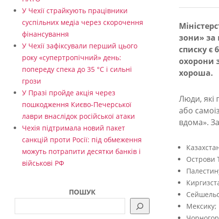
У Чехії страйкують працівники
суспільних медіа через скорочення
Міністерс
фінансування
зони» за 
У
У Чехії зафіксували перший цього
списку є 
к
року «супертропічний» день:
охорони з
р
попереду спека до 35 °C і сильні
хороша.
грози
а
У Празі пройде акція через
Люди, які 
ї
пошкодження Києво-Печерської
або самоі
н
лаври внаслідок російської атаки
вдома». З
Чехія підтримала новий пакет
а
санкцій проти Росії: під обмеження
з
Казахстан
можуть потрапити десятки банків і
Острови Т
н
військові РФ
Палестин
о
Киргизст
ПОШУК
в
Сейшельс
Мексику;
у
Чорногор