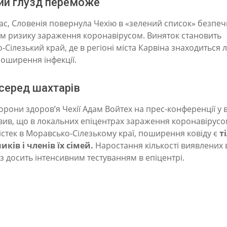
ий глузд переможе
час, Словенія повернула Чехію в «зелений список» безпеч
ем ризику зараження коронавірусом. Виняток становить
Сілезький край, де в регіоні міста Карвіна знаходиться
поширення інфекції.
серед шахтарів
орони здоров’я Чехії Адам Войтех на прес-конференції у в
вив, що в локальних епіцентрах зараження коронавірусом
істек в Моравсько-Сілезькому краї, поширення ковіду є
т
иків і членів їх сімей.
Наростання кількості виявлених 
з досить інтенсивним тестуванням в епіцентрі.