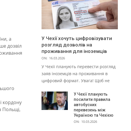
У Чехії хочуть цифровізувати
ни, а
розгляд дозволів на
іше дозвіл
проживання для іноземців
проживання
ON:
16.03.2026
У Чехії планують перевести розгляд
заяв іноземців на проживання в
цифровий формат. Увага! Щоб не
льшого
У Чехії планують
посилити правила
ні кордону
автобусних
з Польщі,
перевезень між
Україною та Чехією
ON:
10.03.2026