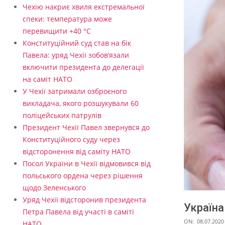
Чехію накриє хвиля екстремальної
спеки: температура може
перевищити +40 °C
Конституційний суд став на бік
Павела: уряд Чехії зобов’язали
включити президента до делегації
на саміт НАТО
У Чехії затримали озброєного
викладача, якого розшукували 60
поліцейських патрулів
Президент Чехії Павел звернувся до
Конституційного суду через
відсторонення від саміту НАТО
Посол України в Чехії відмовився від
польського ордена через рішення
щодо Зеленського
Уряд Чехії відсторонив президента
Україна
Петра Павела від участі в саміті
ON:
08.07.2020
НАТО