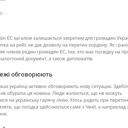
р;
раїн ЄС загалом залишається закритим для громадян Украї
итка на рейс не дає дозволу на перетин кордону. Як і ран
 для членів родин громадян ЄС, тих, хто має посвідку на 
налогічний документ, а також дипломатів.
ежі обговорюють
жах українці активно обговорюють нову ситуацію. Здебі
чів обурила ця новина. Люди жаліються, що не можуть
ся на українську гарячу лінію. Хтось радить при перети
ляти, що поїздка здійснюється саме з Чехії, а наприклад 
ни.