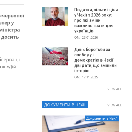
Податки, пільги і ціни
 «червоної
у Чехії з 2026 року:
про які зміни
епер у
важливо знати для
міністра
українців
є досить
ON:
28.01.2026
День боротьби за
свободу і
бсервації
демократію в Чехії:
дві дати, що змінили
ок «Дій
історію
ON:
17.11.2025
VIEW ALL
ДОКУМЕНТИ В ЧЕХІЇ
VIEW ALL
VIEW ALL
Документи в Чехії