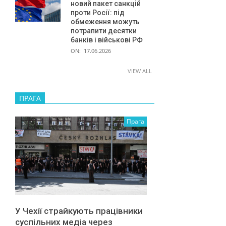
новий пакет санкцій
проти Росії: під
обмеження можуть
потрапити десятки
банків і військові РФ
ON:
17.06.2026
VIEW ALL
ПРАГА
Прага
У Чехії страйкують працівники
суспільних медіа через