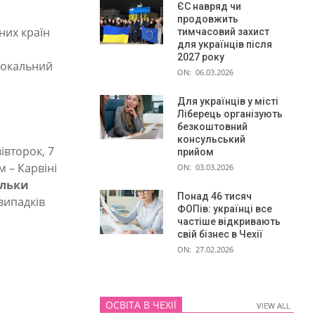
ЄС навряд чи
продовжить
них країн
тимчасовий захист
для українців після
2027 року
 локальний
ON:
06.03.2026
Для українців у місті
Ліберець організують
безкоштовний
консульський
івторок, 7
прийом
 – Карвіні
ON:
03.03.2026
ільки
Понад 46 тисяч
випадків
ФОПів: українці все
частіше відкривають
свій бізнес в Чехії
ON:
27.02.2026
ОСВІТА В ЧЕХІЇ
VIEW ALL
VIEW ALL