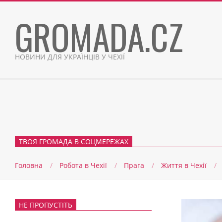
Skip
GROMADA.CZ
to
content
НОВИНИ ДЛЯ УКРАЇНЦІВ У ЧЕХІЇ
ТВОЯ ГРОМАДА В СОЦМЕРЕЖАХ
Головна
Робота в Чехії
Прага
Життя в Чеxії
НЕ ПРОПУСТІТЬ