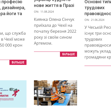
 професію
Основні тип
нове життя в Празі
, дизайнера,
трудових
2024-
ON:
11.08.2024
ра йоги та
правовідноси
08-
Киянка Олена Сінчук
2024-
ON:
21.06.2024
11
приїхала до Чехії на
06-
У Чеській Рес
початку березня 2022
21
ви, що служба
існує три осн
року зі своїм сином
 в Чехії може
трудових
Артемом.
50 000 крон
правовідносин
можуть уклад
БІЛЬШЕ
громадяни кр
БІЛЬШЕ