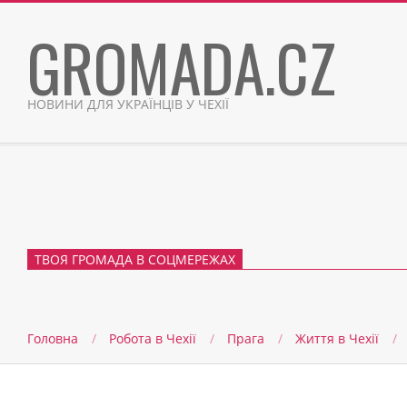
Skip
GROMADA.CZ
to
content
НОВИНИ ДЛЯ УКРАЇНЦІВ У ЧЕХІЇ
ТВОЯ ГРОМАДА В СОЦМЕРЕЖАХ
Головна
Робота в Чехії
Прага
Життя в Чеxії