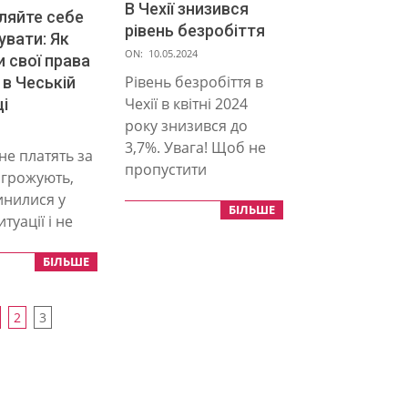
В Чехії знизився
ляйте себе
рівень безробіття
увати: Як
2024-
ON:
10.05.2024
 свої права
05-
Рівень безробіття в
 в Чеській
10
Чехії в квітні 2024
і
року знизився до
3,7%. Увага! Щоб не
не платять за
пропустити
огрожують,
инилися у
БІЛЬШЕ
туації і не
БІЛЬШЕ
ія
2
3