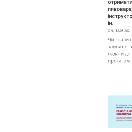
отримати
пивовара
інструкто
ін.
2024-
ON:
12.08.2024
08-
Чи знали 
12
зайнятості
надати до 
протягом