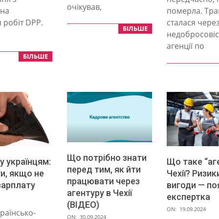
очікував,
 на
померла. Тра
 робіт DPP.
сталася чере
БІЛЬШЕ
недобросовіс
агенції по
БІЛЬШЕ
Що потрібно знати
у українцям:
Що таке “аг
перед тим, як йти
и, якщо не
Чехії? Ризик
працювати через
зарплату
вигоди — п
агентуру в Чехії
експертка
(ВІДЕО)
2024-
ON:
19.09.2024
раїнсько-
2024-
ON:
30.09.2024