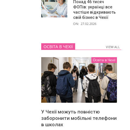
Понад 46 тисяч
ФОПів: українці все
частіше відкривають
свій бізнес в Чехії
ON:
27.02.2026
ОСВІТА В ЧЕХІЇ
VIEW ALL
VIEW ALL
Освіта в Чехії
У Чехії можуть повністю
заборонити мобільні телефони
в школах