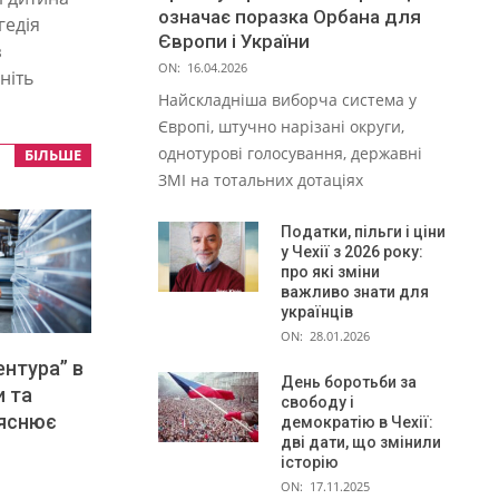
означає поразка Орбана для
гедія
Європи і України
з
ON:
16.04.2026
ніть
Найскладніша виборча система у
Європі, штучно нарізані округи,
однотурові голосування, державні
БІЛЬШЕ
ЗМІ на тотальних дотаціях
Податки, пільги і ціни
у Чехії з 2026 року:
про які зміни
важливо знати для
українців
ON:
28.01.2026
ентура” в
День боротьби за
и та
свободу і
ояснює
демократію в Чехії:
дві дати, що змінили
історію
ON:
17.11.2025