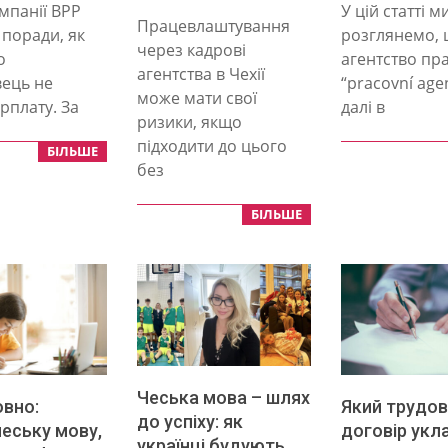
09-
мпанії BPP
У цій статті 
09-
Працевлаштування
19
 поради, як
розглянемо, 
30
через кадрові
о
агентство пра
агентства в Чехії
ець не
“pracovní age
може мати свої
рплату. За
далі в
ризики, якщо
підходити до цього
БІЛЬШЕ
без
БІЛЬШЕ
Чеська мова – шлях
вно:
Який трудо
до успіху: як
чеську мову,
договір укл
українці будують