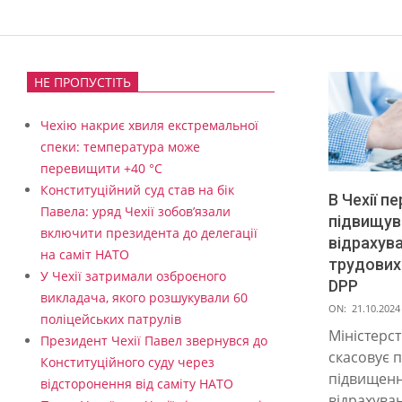
НЕ ПРОПУСТІТЬ
Чехію накриє хвиля екстремальної
спеки: температура може
перевищити +40 °C
Конституційний суд став на бік
В Чехії п
Павела: уряд Чехії зобов’язали
підвищув
включити президента до делегації
відрахува
на саміт НАТО
трудових
У Чехії затримали озброєного
DPP
викладача, якого розшукували 60
2024-
ON:
21.10.2024
поліцейських патрулів
10-
Міністерст
Президент Чехії Павел звернувся до
21
скасовує 
Конституційного суду через
підвищен
відсторонення від саміту НАТО
відрахува