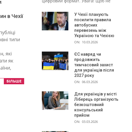
цифровий формат. Увага! Щоб не
и
У Чехії планують
н в Чехії
посилити правила
автобусних
перевезень між
публіці
Україною та Чехією
овні типи
ON:
10.03.2026
, які
ЄС навряд чи
продовжить
ати як
тимчасовий захист
аїни,
для українців після
2027 року
БІЛЬШЕ
ON:
06.03.2026
Для українців у місті
Ліберець організують
безкоштовний
консульський
прийом
ON:
03.03.2026