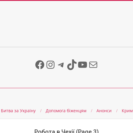
Facebook
Instagram
Telegram
TikTok
YouTube
Mail
Битва за Україну
Допомога біженцям
Анонси
Крим
Робота в Чехії
(Page 3)