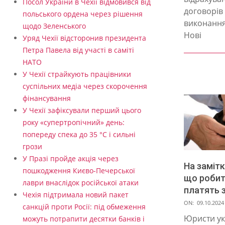
Посол України в Чехії відмовився від
договорів
польського ордена через рішення
виконання
щодо Зеленського
Нові
Уряд Чехії відсторонив президента
Петра Павела від участі в саміті
НАТО
У Чехії страйкують працівники
суспільних медіа через скорочення
фінансування
У Чехії зафіксували перший цього
року «супертропічний» день:
попереду спека до 35 °C і сильні
грози
У Празі пройде акція через
На замітк
пошкодження Києво-Печерської
що робит
лаври внаслідок російської атаки
платять 
Чехія підтримала новий пакет
2024-
ON:
09.10.2024
санкцій проти Росії: під обмеження
10-
Юристи ук
можуть потрапити десятки банків і