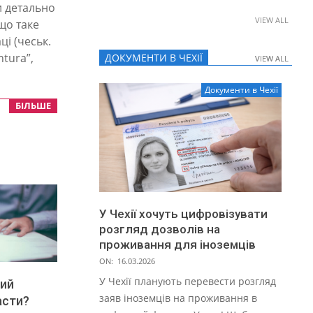
ми детально
VIEW ALL
що таке
ці (чеськ.
ntura”,
ДОКУМЕНТИ В ЧЕХІЇ
VIEW ALL
VIEW ALL
Документи в Чехії
БІЛЬШЕ
У Чехії хочуть цифровізувати
розгляд дозволів на
проживання для іноземців
ON:
16.03.2026
У Чехії планують перевести розгляд
вий
заяв іноземців на проживання в
асти?