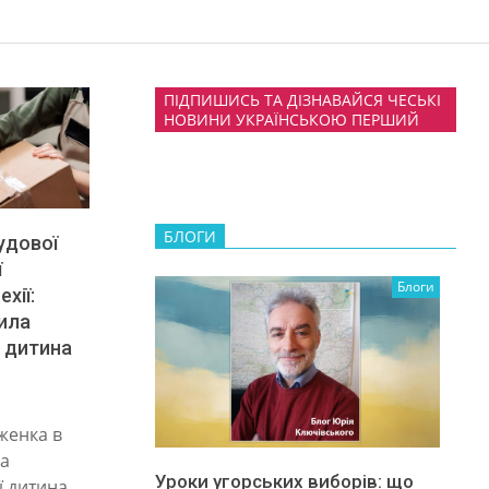
ПІДПИШИСЬ ТА ДІЗНАВАЙСЯ ЧЕСЬКІ
НОВИНИ УКРАЇНСЬКОЮ ПЕРШИЙ
БЛОГИ
удової
ї
Блоги
ехії:
ила
 дитина
женка в
ла
Уроки угорських виборів: що
ї дитина