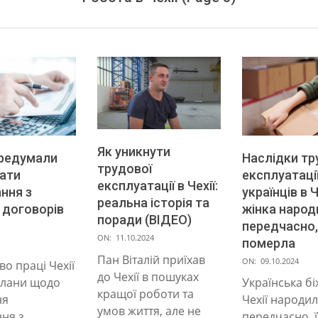
Як уникнути
ередумали
Наслідки тр
трудової
ати
експлуатаці
експлуатації в Чехії:
ння з
українців в Ч
реальна історія та
 договорів
жінка народ
поради (ВІДЕО)
передчасно,
2024-
ON:
11.10.2024
померла
10-
Пан Віталій приїхав
2024-
ON:
09.10.2024
во праці Чехії
11
до Чехії в пошуках
10-
плани щодо
Українська бі
кращої роботи та
09
ня
Чехії народи
умов життя, але не
ння з
передчасно, ї