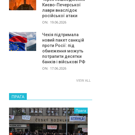
Києво-Печерської
лаври внаслідок
російської атаки
ON:
19.06.2026
Чехія підтримала
новий пакет санкцій
проти Росії: під
обмеження можуть
потрапити десятки
банків і військові РФ
ON:
17.06.2026
VIEW ALL
ПРАГА
Прага