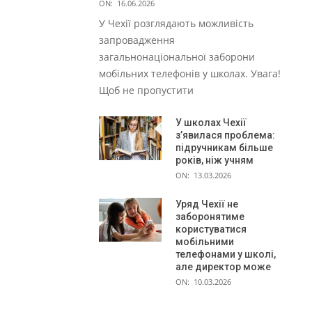
ON:
16.06.2026
У Чехії розглядають можливість
запровадження
загальнонаціональної заборони
мобільних телефонів у школах. Увага!
Щоб не пропустити
У школах Чехії
з’явилася проблема:
підручникам більше
років, ніж учням
ON:
13.03.2026
Уряд Чехії не
заборонятиме
користуватися
мобільними
телефонами у школі,
але директор може
ON:
10.03.2026