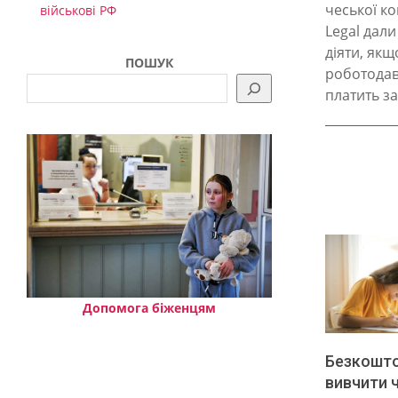
09
чеської ко
військові РФ
Legal дали
діяти, якщ
ПОШУК
роботодав
платить за
Допомога біженцям
Безкошто
вивчити 