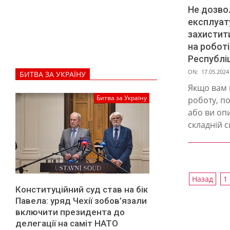
Не дозво
експлуат
захистити
на роботі
Республіц
2024-
ON:
17.05.2024
БИТВА ЗА УКРАЇНУ
05-
Якщо вам 
17
Битва за Україну
роботу, п
або ви оп
складній си
Пагінац
Назад
1
Конституційний суд став на бік
записів
Павела: уряд Чехії зобов’язали
включити президента до
делегації на саміт НАТО