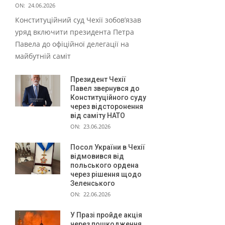
ON:
24.06.2026
Конституційний суд Чехії зобов’язав
уряд включити президента Петра
Павела до офіційної делегації на
майбутній саміт
Президент Чехії
Павел звернувся до
Конституційного суду
через відсторонення
від саміту НАТО
ON:
23.06.2026
Посол України в Чехії
відмовився від
польського ордена
через рішення щодо
Зеленського
ON:
22.06.2026
У Празі пройде акція
через пошкодження