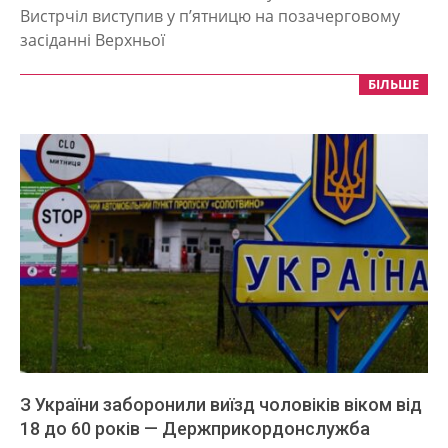
25
Вистрчіл виступив у п’ятницю на позачерговому
засіданні Верхньої
БІЛЬШЕ
З України заборонили виїзд чоловіків віком від
18 до 60 років — Держприкордонслужба