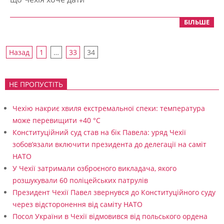
БІЛЬШЕ
Пагінація
Назад
1
…
33
34
записів
НЕ ПРОПУСТІТЬ
Чехію накриє хвиля екстремальної спеки: температура
може перевищити +40 °C
Конституційний суд став на бік Павела: уряд Чехії
зобов’язали включити президента до делегації на саміт
НАТО
У Чехії затримали озброєного викладача, якого
розшукували 60 поліцейських патрулів
Президент Чехії Павел звернувся до Конституційного суду
через відсторонення від саміту НАТО
Посол України в Чехії відмовився від польського ордена