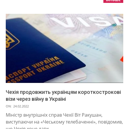
Чехія продовжить українцям короткострокові
візи через війну в Україні
2022-
ON:
24.02.2022
02-
Міністр внутрішніх справ Чехії Віт Ракушан,
24
виступаючи на «Чеському телебаченні», повідомив,
що Чехія хоче дати