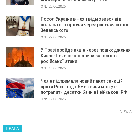
ON:
23.06.2026
Посол України в Чехії відмовився від
польського ордена через рішення щодо
Зеленського
ON:
22.06.2026
У Празі пройде акція через пошкодження
Києво-Печерської лаври внаслідок
російської атаки
ON:
19.06.2026
Чехія підтримала новий пакет санкцій
проти Росії: під обмеження можуть
потрапити десятки банків і військові РФ
ON:
17.06.2026
VIEW ALL
ПРАГА