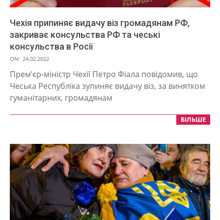
Чехія припиняє видачу віз громадянам РФ,
закриває консульства РФ та чеські
консульства в Росії
2022-
ON:
24.02.2022
02-
Прем’єр-міністр Чехії Петро Фіала повідомив, що
24
Чеська Республіка зупиняє видачу віз, за ​​винятком
гуманітарних, громадянам
БІЛЬШЕ