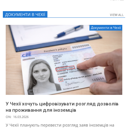
ДОКУМЕНТИ В ЧЕХІЇ
VIEW ALL
VIEW ALL
Документи в Чехії
У Чехії хочуть цифровізувати розгляд дозволів
на проживання для іноземців
ON:
16.03.2026
У Чехії планують перевести розгляд заяв іноземців на