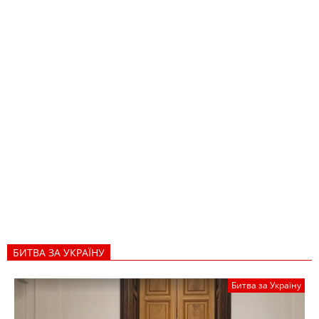
БИТВА ЗА УКРАЇНУ
Битва за Україну