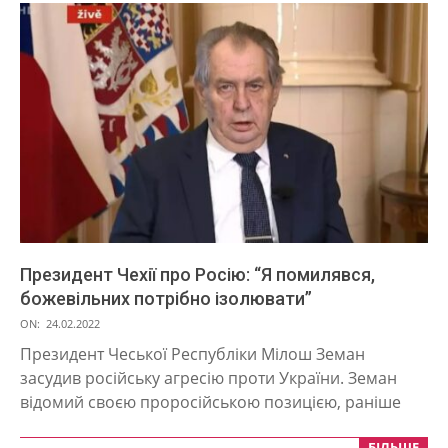
Президент Чехії про Росію: “Я помилявся,
божевільних потрібно ізолювати”
2022-
ON:
24.02.2022
02-
Президент Чеської Республіки Мілош Земан
24
засудив російську агресію проти України. Земан
відомий своєю проросійською позицією, раніше
БІЛЬШЕ