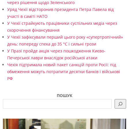
через рішення щодо Зеленського
Уряд Чехії відсторонив президента Петра Павела від
участі в саміті НАТО
У Чехії страйкують працівники суспільних медіа через
скорочення фінансування
У Чехії зафіксували перший цього року «супертропічний»
день: попереду спека до 35 °C і сильні грози
У Празі пройде акція через пошкодження Києво-
Печерської лаври внаслідок російської атаки
Чехія підтримала новий пакет санкцій проти Росії: під
обмеження можуть потрапити десятки банків і військові
РФ
ПОШУК