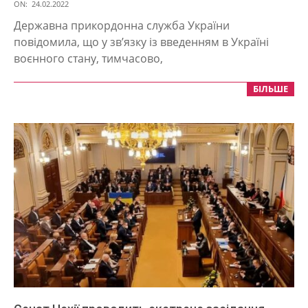
2022-
ON:
24.02.2022
02-
Державна прикордонна служба України
24
повідомила, що у зв’язку із введенням в Україні
воєнного стану, тимчасово,
БІЛЬШЕ