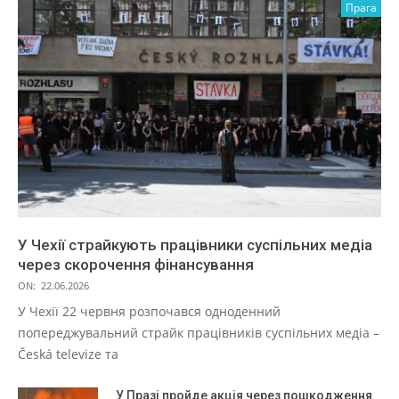
Прага
У Чехії страйкують працівники суспільних медіа
через скорочення фінансування
ON:
22.06.2026
У Чехії 22 червня розпочався одноденний
попереджувальний страйк працівників суспільних медіа –
Česká televize та
У Празі пройде акція через пошкодження