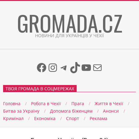
Skip
GROMADA.CZ
to
content
НОВИНИ ДЛЯ УКРАЇНЦІВ У ЧЕХІЇ
Facebook
Instagram
Telegram
TikTok
YouTube
Mail
ТВОЯ ГРОМАДА В СОЦМЕРЕЖАХ
Головна
Робота в Чехії
Прага
Життя в Чеxії
Битва за Україну
Допомога біженцям
Анонси
Кримінал
Економіка
Спорт
Реклама