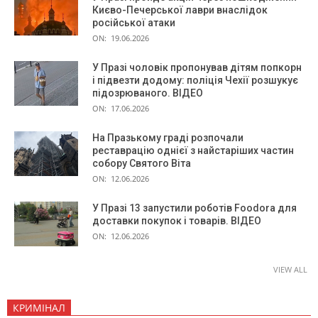
Києво-Печерської лаври внаслідок
російської атаки
ON:
19.06.2026
У Празі чоловік пропонував дітям попкорн
і підвезти додому: поліція Чехії розшукує
підозрюваного. ВІДЕО
ON:
17.06.2026
На Празькому граді розпочали
реставрацію однієї з найстаріших частин
собору Святого Віта
ON:
12.06.2026
У Празі 13 запустили роботів Foodora для
доставки покупок і товарів. ВІДЕО
ON:
12.06.2026
VIEW ALL
КРИМІНАЛ