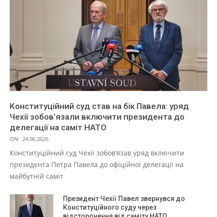
Конституційний суд став на бік Павела: уряд
Чехії зобов’язали включити президента до
делегації на саміт НАТО
ON:
24.06.2026
Конституційний суд Чехії зобов’язав уряд включити
президента Петра Павела до офіційної делегації на
майбутній саміт
Президент Чехії Павел звернувся до
Конституційного суду через
відсторонення від саміту НАТО