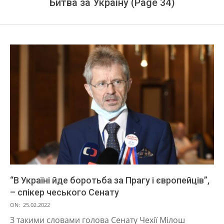
Битва за Україну
(Page 34)
“В Україні йде боротьба за Прагу і європейців”,
– спікер чеського Сенату
2022-
ON:
25.02.2022
02-
З такими словами голова Сенату Чехії Мілош