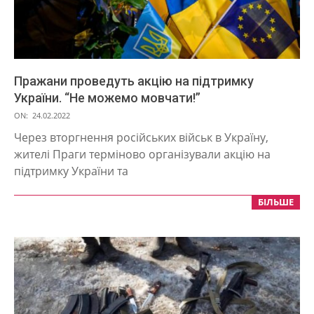
Пражани проведуть акцію на підтримку
України. “Не можемо мовчати!”
2022-
ON:
24.02.2022
02-
Через вторгнення російських військ в Україну,
24
жителі Праги терміново організували акцію на
підтримку України та
БІЛЬШЕ