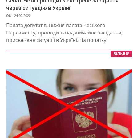
Сенат Чехії проводить екстрене засідання
через ситуацію в Україні
2022-
ON:
24.02.2022
02-
Палата депутатів, нижня палата чеського
24
Парламенту, проводить надзвичайне засідання,
присвячене ситуації в Україні. На початку
БІЛЬШЕ