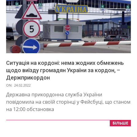
Ситуація на кордоні: нема жодних обмежень
щодо виїзду громадян України за кордон, –
Держприкордон
2022-
ON:
24.02.2022
02-
Державна прикордонна служба України
24
повідомила на своїй сторінці у Фейсбуці, що станом
на 12:00 обстановка
БІЛЬШЕ