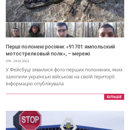
Перші полонені росіяни: «91701 ямпольский
мотострелковый полк», – мережі
2022-
ON:
24.02.2022
02-
У Фейсбуці зявилися фото перших полонених, яких
24
захопили українські військові на своїй території.
Інформацію опублікувала
БІЛЬШЕ