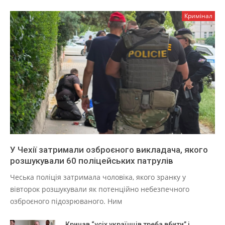
Кримінал
У Чехії затримали озброєного викладача, якого
розшукували 60 поліцейських патрулів
Чеська поліція затримала чоловіка, якого зранку у
вівторок розшукували як потенційно небезпечного
озброєного підозрюваного. Ним
Кричав “усіх українців треба вбити” і