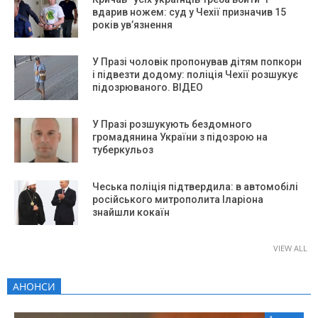
вдарив ножем: суд у Чехії призначив 15
років ув’язнення
У Празі чоловік пропонував дітям попкорн
і підвезти додому: поліція Чехії розшукує
підозрюваного. ВІДЕО
У Празі розшукують бездомного
громадянина України з підозрою на
туберкульоз
Чеська поліція підтвердила: в автомобілі
російського митрополита Іларіона
знайшли кокаїн
VIEW ALL
АНОНСИ