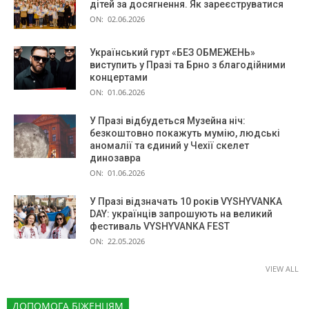
дітей за досягнення. Як зареєструватися
ON:
02.06.2026
Український гурт «БЕЗ ОБМЕЖЕНЬ»
виступить у Празі та Брно з благодійними
концертами
ON:
01.06.2026
У Празі відбудеться Музейна ніч:
безкоштовно покажуть мумію, людські
аномалії та єдиний у Чехії скелет
динозавра
ON:
01.06.2026
У Празі відзначать 10 років VYSHYVANKA
DAY: українців запрошують на великий
фестиваль VYSHYVANKA FEST
ON:
22.05.2026
VIEW ALL
ДОПОМОГА БІЖЕНЦЯМ