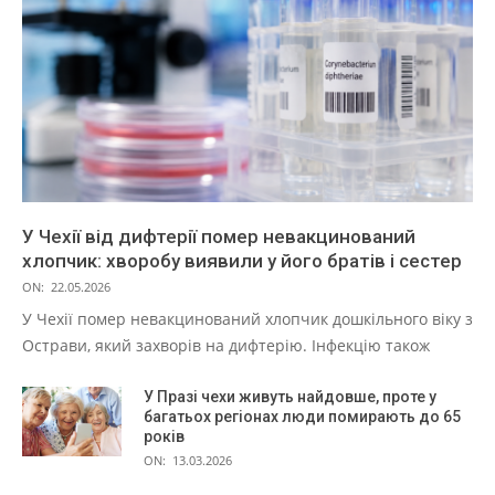
У Чехії від дифтерії помер невакцинований
хлопчик: хворобу виявили у його братів і сестер
ON:
22.05.2026
У Чехії помер невакцинований хлопчик дошкільного віку з
Острави, який захворів на дифтерію. Інфекцію також
У Празі чехи живуть найдовше, проте у
багатьох регіонах люди помирають до 65
років
ON:
13.03.2026