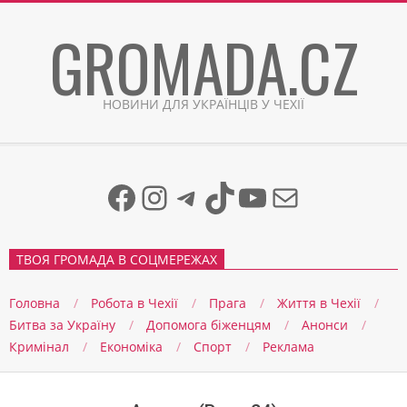
Skip
GROMADA.CZ
to
content
НОВИНИ ДЛЯ УКРАЇНЦІВ У ЧЕХІЇ
Facebook
Instagram
Telegram
TikTok
YouTube
Mail
ТВОЯ ГРОМАДА В СОЦМЕРЕЖАХ
Головна
Робота в Чехії
Прага
Життя в Чеxії
Битва за Україну
Допомога біженцям
Анонси
Кримінал
Економіка
Спорт
Реклама