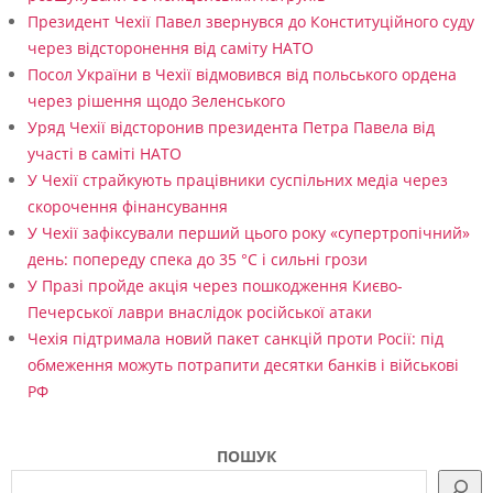
Президент Чехії Павел звернувся до Конституційного суду
через відсторонення від саміту НАТО
Посол України в Чехії відмовився від польського ордена
через рішення щодо Зеленського
Уряд Чехії відсторонив президента Петра Павела від
участі в саміті НАТО
У Чехії страйкують працівники суспільних медіа через
скорочення фінансування
У Чехії зафіксували перший цього року «супертропічний»
день: попереду спека до 35 °C і сильні грози
У Празі пройде акція через пошкодження Києво-
Печерської лаври внаслідок російської атаки
Чехія підтримала новий пакет санкцій проти Росії: під
обмеження можуть потрапити десятки банків і військові
РФ
ПОШУК