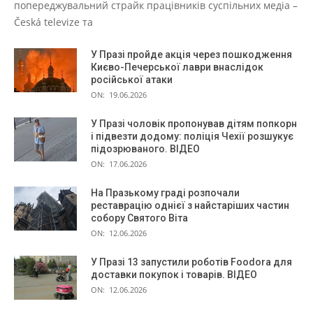
попереджувальний страйк працівників суспільних медіа –
Česká televize та
У Празі пройде акція через пошкодження
Києво-Печерської лаври внаслідок
російської атаки
ON:
19.06.2026
У Празі чоловік пропонував дітям попкорн
і підвезти додому: поліція Чехії розшукує
підозрюваного. ВІДЕО
ON:
17.06.2026
На Празькому граді розпочали
реставрацію однієї з найстаріших частин
собору Святого Віта
ON:
12.06.2026
У Празі 13 запустили роботів Foodora для
доставки покупок і товарів. ВІДЕО
ON:
12.06.2026