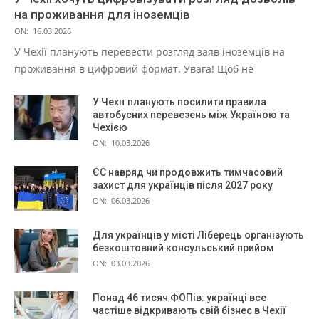
на проживання для іноземців
ON:
16.03.2026
У Чехії планують перевести розгляд заяв іноземців на
проживання в цифровий формат. Увага! Щоб не
У Чехії планують посилити правила
автобусних перевезень між Україною та
Чехією
ON:
10.03.2026
ЄС навряд чи продовжить тимчасовий
захист для українців після 2027 року
ON:
06.03.2026
Для українців у місті Ліберець організують
безкоштовний консульський прийом
ON:
03.03.2026
Понад 46 тисяч ФОПів: українці все
частіше відкривають свій бізнес в Чехії