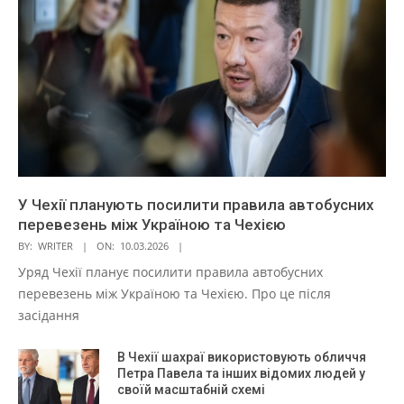
У Чехії планують посилити правила автобусних
перевезень між Україною та Чехією
BY:
WRITER
ON:
10.03.2026
Уряд Чехії планує посилити правила автобусних
перевезень між Україною та Чехією. Про це після
засідання
В Чехії шахраї використовують обличчя
Петра Павела та інших відомих людей у
своїй масштабній схемі