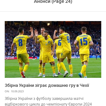
Анонси
(Page 24)
Збірна України зіграє домашню гру в Чехії
2023-
ON:
10.09.2023
09-
Збірна України з футболу завершила матчі
10
відбіркового циклу до чемпіонату Європи 2024