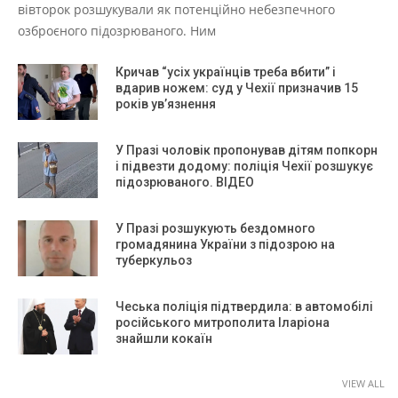
вівторок розшукували як потенційно небезпечного
озброєного підозрюваного. Ним
Кричав “усіх українців треба вбити” і
вдарив ножем: суд у Чехії призначив 15
років ув’язнення
У Празі чоловік пропонував дітям попкорн
і підвезти додому: поліція Чехії розшукує
підозрюваного. ВІДЕО
У Празі розшукують бездомного
громадянина України з підозрою на
туберкульоз
Чеська поліція підтвердила: в автомобілі
російського митрополита Іларіона
знайшли кокаїн
VIEW ALL