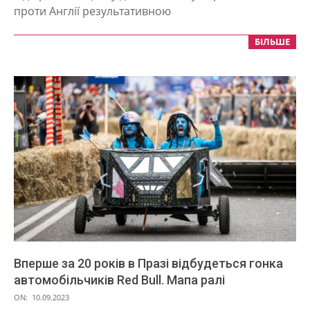
проти Англії результативною
БІЛЬШЕ
Вперше за 20 років в Празі відбудеться гонка
автомобільчиків Red Bull. Мапа ралі
2023-
ON:
10.09.2023