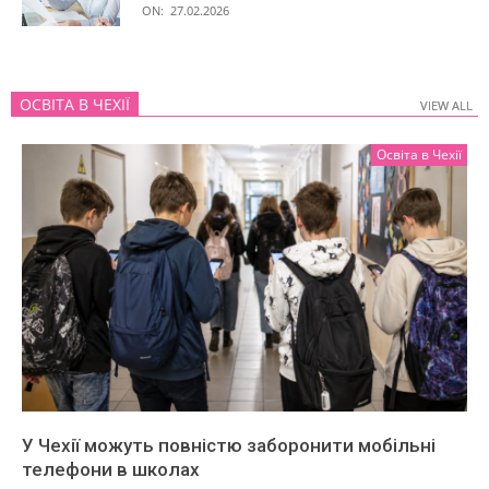
ON:
27.02.2026
ОСВІТА В ЧЕХІЇ
VIEW ALL
VIEW ALL
Освіта в Чехії
У Чехії можуть повністю заборонити мобільні
телефони в школах