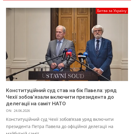
Битва за Україну
Конституційний суд став на бік Павела: уряд
Чехії зобов’язали включити президента до
делегації на саміт НАТО
ON:
24.06.2026
Конституційний суд Чехії зобов’язав уряд включити
президента Петра Павела до офіційної делегації на
майбутній саміт