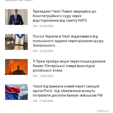
Президент Чехії Павел звернувся до
Конституційного суду через
відсторонення від саміту НАТО
ON:
23.06.2026
Посол України в Чехії відмовився від
польського ордена через рішення щодо
Зеленського
ON:
22.06.2026
У Празі пройде акція через пошкодження
Києво-Печерської лаври внаслідок
російської атаки
ON:
19.06.2026
Чехія підтримала новий пакет санкцій
проти Росії: під обмеження можуть
потрапити десятки банків і військові РФ
ON:
17.06.2026
VIEW ALL