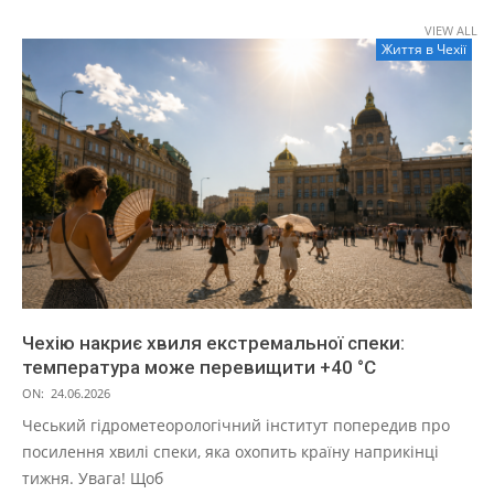
VIEW ALL
Життя в Чеxії
Чехію накриє хвиля екстремальної спеки:
температура може перевищити +40 °C
ON:
24.06.2026
Чеський гідрометеорологічний інститут попередив про
посилення хвилі спеки, яка охопить країну наприкінці
тижня. Увага! Щоб