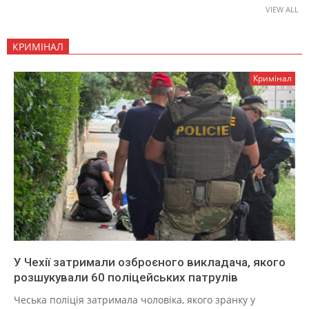
VIEW ALL
КРИМІНАЛ
Кримінал
У Чехії затримали озброєного викладача, якого
розшукували 60 поліцейських патрулів
Чеська поліція затримала чоловіка, якого зранку у