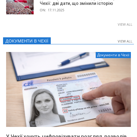
Чехії: дві дати, що змінили історію
ON:
17.11.2025
VIEW ALL
ДОКУМЕНТИ В ЧЕХІЇ
VIEW ALL
VIEW ALL
Документи в Чехії
У Чехії хочуть цифровізувати розгляд дозволів