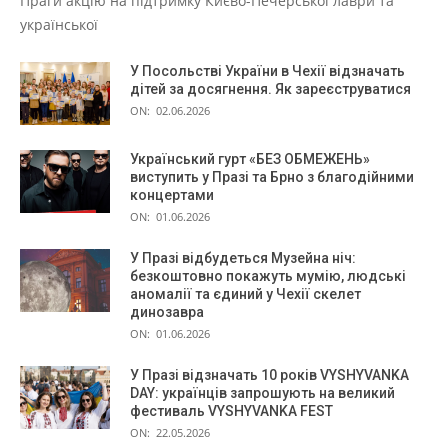
Праги акцію на підтримку Києво-Печерської лаври та
української
У Посольстві України в Чехії відзначать
дітей за досягнення. Як зареєструватися
ON:
02.06.2026
Український гурт «БЕЗ ОБМЕЖЕНЬ»
виступить у Празі та Брно з благодійними
концертами
ON:
01.06.2026
У Празі відбудеться Музейна ніч:
безкоштовно покажуть мумію, людські
аномалії та єдиний у Чехії скелет
динозавра
ON:
01.06.2026
У Празі відзначать 10 років VYSHYVANKA
DAY: українців запрошують на великий
фестиваль VYSHYVANKA FEST
ON:
22.05.2026