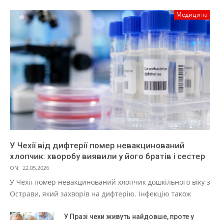
Медицина
У Чехії від дифтерії помер невакцинований
хлопчик: хворобу виявили у його братів і сестер
ON:
22.05.2026
У Чехії помер невакцинований хлопчик дошкільного віку з
Острави, який захворів на дифтерію. Інфекцію також
У Празі чехи живуть найдовше, проте у