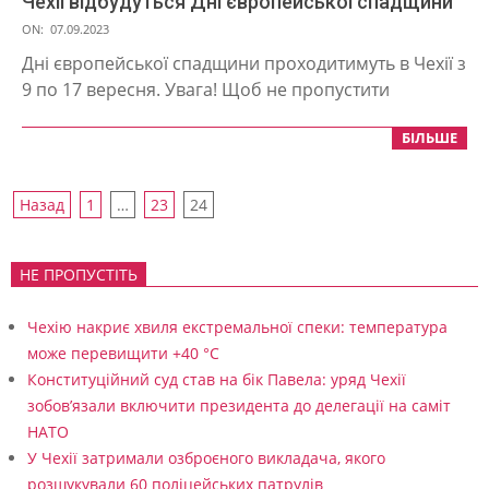
Чехії відбудуться Дні європейської спадщини
2023-
ON:
07.09.2023
09-
Дні європейської спадщини проходитимуть в Чехії з
07
9 по 17 вересня. Увага! Щоб не пропустити
БІЛЬШЕ
Пагінація
Назад
1
…
23
24
записів
НЕ ПРОПУСТІТЬ
Чехію накриє хвиля екстремальної спеки: температура
може перевищити +40 °C
Конституційний суд став на бік Павела: уряд Чехії
зобов’язали включити президента до делегації на саміт
НАТО
У Чехії затримали озброєного викладача, якого
розшукували 60 поліцейських патрулів