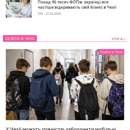
Понад 46 тисяч ФОПів: українці все
частіше відкривають свій бізнес в Чехії
ON:
27.02.2026
ОСВІТА В ЧЕХІЇ
VIEW ALL
VIEW ALL
Освіта в Чехії
У Чехії можуть повністю заборонити мобільні