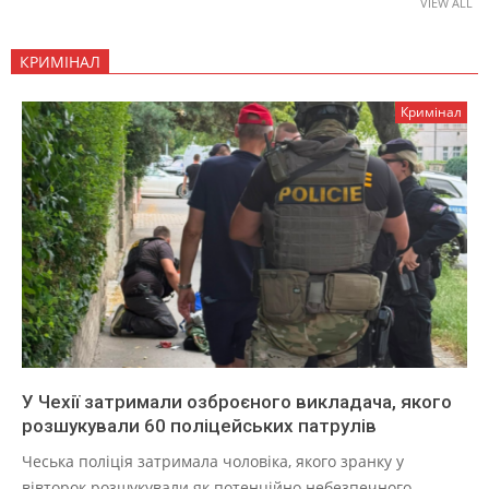
VIEW ALL
КРИМІНАЛ
Кримінал
У Чехії затримали озброєного викладача, якого
розшукували 60 поліцейських патрулів
Чеська поліція затримала чоловіка, якого зранку у
вівторок розшукували як потенційно небезпечного