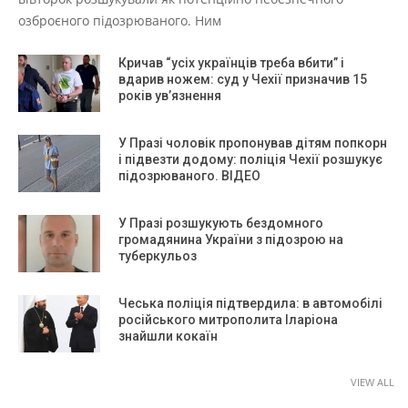
озброєного підозрюваного. Ним
Кричав “усіх українців треба вбити” і
вдарив ножем: суд у Чехії призначив 15
років ув’язнення
У Празі чоловік пропонував дітям попкорн
і підвезти додому: поліція Чехії розшукує
підозрюваного. ВІДЕО
У Празі розшукують бездомного
громадянина України з підозрою на
туберкульоз
Чеська поліція підтвердила: в автомобілі
російського митрополита Іларіона
знайшли кокаїн
VIEW ALL