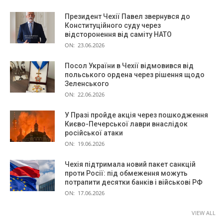
Президент Чехії Павел звернувся до
Конституційного суду через
відсторонення від саміту НАТО
ON:
23.06.2026
Посол України в Чехії відмовився від
польського ордена через рішення щодо
Зеленського
ON:
22.06.2026
У Празі пройде акція через пошкодження
Києво-Печерської лаври внаслідок
російської атаки
ON:
19.06.2026
Чехія підтримала новий пакет санкцій
проти Росії: під обмеження можуть
потрапити десятки банків і військові РФ
ON:
17.06.2026
VIEW ALL