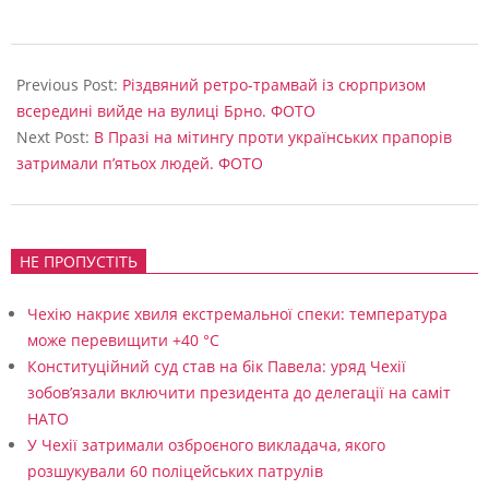
2024-
11-
Previous Post:
Різдвяний ретро-трамвай із сюрпризом
17
всередині вийде на вулиці Брно. ФОТО
Next Post:
В Празі на мітингу проти українських прапорів
затримали п’ятьох людей. ФОТО
НЕ ПРОПУСТІТЬ
Чехію накриє хвиля екстремальної спеки: температура
може перевищити +40 °C
Конституційний суд став на бік Павела: уряд Чехії
зобов’язали включити президента до делегації на саміт
НАТО
У Чехії затримали озброєного викладача, якого
розшукували 60 поліцейських патрулів