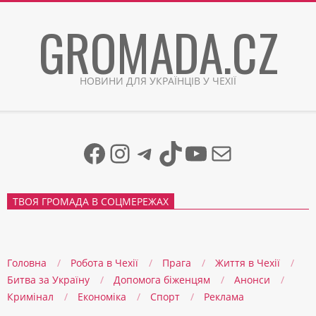
Skip
GROMADA.CZ
to
content
НОВИНИ ДЛЯ УКРАЇНЦІВ У ЧЕХІЇ
Facebook
Instagram
Telegram
TikTok
YouTube
Mail
ТВОЯ ГРОМАДА В СОЦМЕРЕЖАХ
Головна
Робота в Чехії
Прага
Життя в Чеxії
Битва за Україну
Допомога біженцям
Анонси
Кримінал
Економіка
Спорт
Реклама