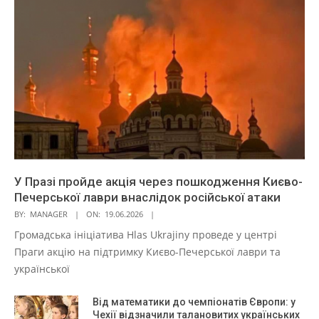
У Празі пройде акція через пошкодження Києво-
Печерської лаври внаслідок російської атаки
BY:
MANAGER
ON:
19.06.2026
Громадська ініціатива Hlas Ukrajiny проведе у центрі
Праги акцію на підтримку Києво-Печерської лаври та
української
Від математики до чемпіонатів Європи: у
Чехії відзначили талановитих українських