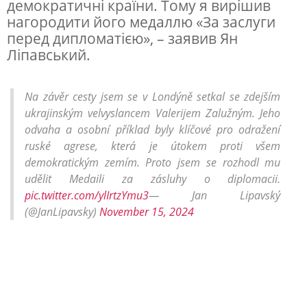
демократичні країни. Тому я вирішив
р
нагородити його медаллю «За заслуги
н
перед дипломатією», – заявив Ян
Ліпавський.
а
г
Na závěr cesty jsem se v Londýně setkal se zdejším
о
ukrajinským velvyslancem Valerijem Zalužným. Jeho
р
odvaha a osobní příklad byly klíčové pro odražení
о
ruské agrese, která je útokem proti všem
demokratickým zemím. Proto jsem se rozhodl mu
д
udělit Medaili za zásluhy o diplomacii.
и
pic.twitter.com/ylIrtzYmu3
— Jan Lipavský
в
(@JanLipavsky)
November 15, 2024
З
а
л
у