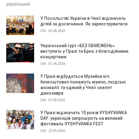
української
У Посольстві України в Чехії відзначать
дітей за досягнення. Як зареєструватися
ON:
02.06.2026
Український гурт «БЕЗ ОБМЕЖЕНЬ»
виступить у Празі та Брно з благодійними
концертами
ON:
01.06.2026
У Празі відбудеться Музейна ніч:
безкоштовно покажуть мумію, людські
аномалії та єдиний у Чехії скелет
динозавра
ON:
01.06.2026
У Празі відзначать 10 років VYSHYVANKA
DAY: українців запрошують на великий
фестиваль VYSHYVANKA FEST
ON:
22.05.2026