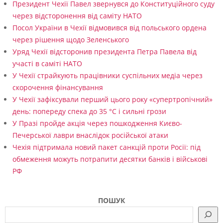
Президент Чехії Павел звернувся до Конституційного суду
через відсторонення від саміту НАТО
Посол України в Чехії відмовився від польського ордена
через рішення щодо Зеленського
Уряд Чехії відсторонив президента Петра Павела від
участі в саміті НАТО
У Чехії страйкують працівники суспільних медіа через
скорочення фінансування
У Чехії зафіксували перший цього року «супертропічний»
день: попереду спека до 35 °C і сильні грози
У Празі пройде акція через пошкодження Києво-
Печерської лаври внаслідок російської атаки
Чехія підтримала новий пакет санкцій проти Росії: під
обмеження можуть потрапити десятки банків і військові
РФ
ПОШУК