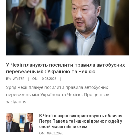
У Чехії планують посилити правила автобусних
перевезень між Україною та Чехією
BY:
WRITER
ON:
10.03.2026
Уряд Чехії планує посилити правила автобусних
перевезень між Україною та Чехією. Про це після
засідання
В Чехії шахраї використовують обличчя
Петра Павела та інших відомих людей у
своїй масштабній схемі
ON:
09.03.2026