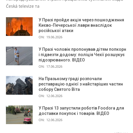
Česká televize та
У Празі пройде акція через пошкодження
Києво-Печерської лаври внаслідок
російської атаки
ON:
19.06.2026
У Празі чоловік пропонував дітям попкорн
і підвезти додому: поліція Чехії розшукує
підозрюваного. ВІДЕО
ON:
17.06.2026
На Празькому граді розпочали
реставрацію однієї з найстаріших частин
собору Святого Віта
ON:
12.06.2026
У Празі 13 запустили роботів Foodora для
доставки покупок і товарів. ВІДЕО
ON:
12.06.2026