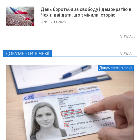
День боротьби за свободу і демократію в
Чехії: дві дати, що змінили історію
ON:
17.11.2025
VIEW ALL
ДОКУМЕНТИ В ЧЕХІЇ
VIEW ALL
VIEW ALL
Документи в Чехії