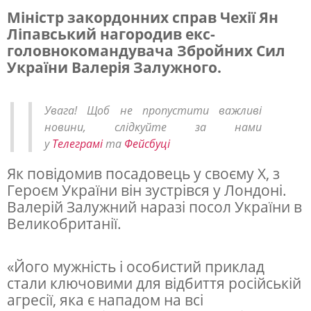
Міністр закордонних справ Чехії Ян
Ліпавський нагородив екс-
Ч
головнокомандувача Збройних Сил
е
України Валерія Залужного.
с
ь
Увага! Щоб не пропустити важливі
к
новини, слідкуйте за нами
у
Телеграмі
та
Фейсбуці
и
й
Як повідомив посадовець у своєму X, з
Героєм України він зустрівся у Лондоні.
м
Валерій Залужний наразі посол України в
і
Великобританії.
н
і
«Його мужність і особистий приклад
с
стали ключовими для відбиття російській
агресії, яка є нападом на всі
т