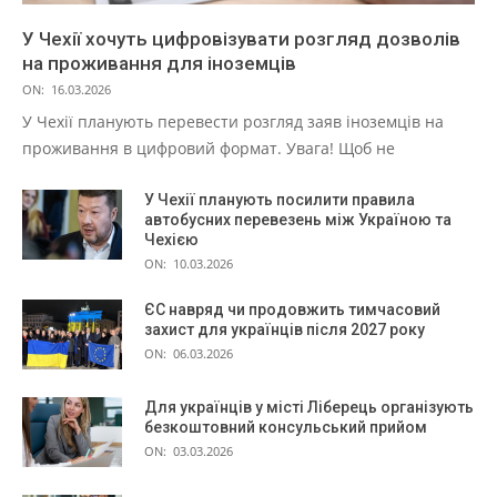
У Чехії хочуть цифровізувати розгляд дозволів
на проживання для іноземців
ON:
16.03.2026
У Чехії планують перевести розгляд заяв іноземців на
проживання в цифровий формат. Увага! Щоб не
У Чехії планують посилити правила
автобусних перевезень між Україною та
Чехією
ON:
10.03.2026
ЄС навряд чи продовжить тимчасовий
захист для українців після 2027 року
ON:
06.03.2026
Для українців у місті Ліберець організують
безкоштовний консульський прийом
ON:
03.03.2026