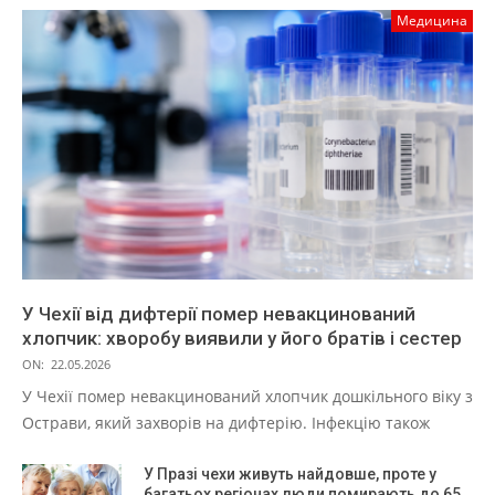
Медицина
У Чехії від дифтерії помер невакцинований
хлопчик: хворобу виявили у його братів і сестер
ON:
22.05.2026
У Чехії помер невакцинований хлопчик дошкільного віку з
Острави, який захворів на дифтерію. Інфекцію також
У Празі чехи живуть найдовше, проте у
багатьох регіонах люди помирають до 65