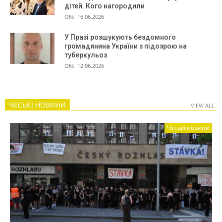
дітей. Кого нагородили
ON:
16.06.2026
У Празі розшукують бездомного
громадянина України з підозрою на
туберкульоз
ON:
12.06.2026
ЧЕСЬКІ НОВИНИ
VIEW ALL
Чеські новини