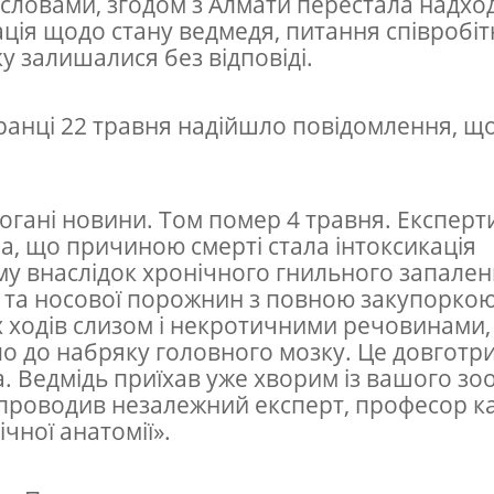
 словами, згодом з Алмати перестала надхо
ція щодо стану ведмедя, питання співробіт
у залишалися без відповіді.
анці 22 травня надійшло повідомлення, щ
погані новини. Том помер 4 травня. Експерт
а, що причиною смерті стала інтоксикація
му внаслідок хронічного гнильного запале
 та носової порожнин з повною закупорко
 ходів слизом і некротичними речовинами
о до набряку головного мозку. Це довготр
. Ведмідь приїхав уже хворим із вашого зо
проводив незалежний експерт, професор к
ічної анатомії».