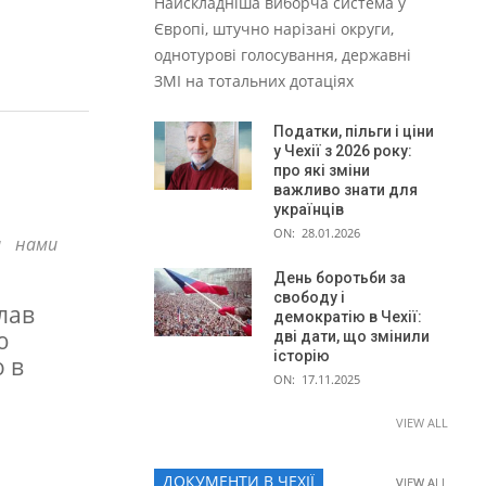
Найскладніша виборча система у
Європі, штучно нарізані округи,
однотурові голосування, державні
ЗМІ на тотальних дотаціях
Податки, пільги і ціни
у Чехії з 2026 року:
про які зміни
важливо знати для
українців
ON:
28.01.2026
а нами
День боротьби за
свободу і
лав
демократію в Чехії:
ю
дві дати, що змінили
історію
 в
ON:
17.11.2025
VIEW ALL
ДОКУМЕНТИ В ЧЕХІЇ
VIEW ALL
VIEW ALL