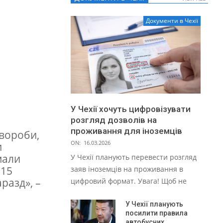
Документи в Чехії
У Чехії хочуть цифровізувати
розгляд дозволів на
проживання для іноземців
хвороби,
ON:
16.03.2026
и
мали
У Чехії планують перевести розгляд
 15
заяв іноземців на проживання в
разд», –
цифровий формат. Увага! Щоб не
У Чехії планують
посилити правила
автобусних