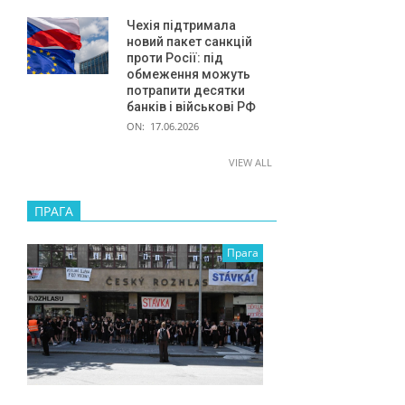
Чехія підтримала
новий пакет санкцій
проти Росії: під
обмеження можуть
потрапити десятки
банків і військові РФ
ON:
17.06.2026
VIEW ALL
ПРАГА
Прага