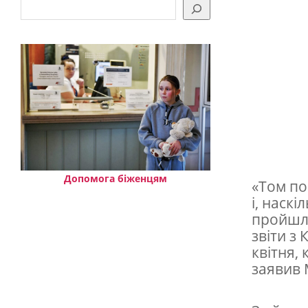
і
д
ь
Т
о
м
з
П
р
Допомога біженцям
«Том по
і, наск
а
пройшло
з
звіти з
ь
квітня,
заявив 
к
о