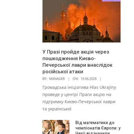
У Празі пройде акція через
пошкодження Києво-
Печерської лаври внаслідок
російської атаки
BY:
MANAGER
ON:
19.06.2026
Громадська ініціатива Hlas Ukrajiny
проведе у центрі Праги акцію на
підтримку Києво-Печерської лаври
та української
Від математики до
чемпіонатів Європи: у
Чехії відзначили