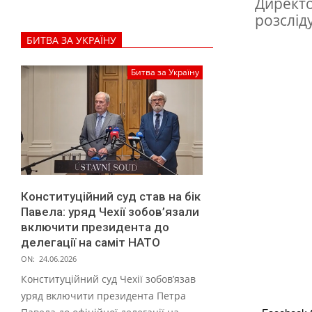
Директо
р
розслід
в
БИТВА ЗА УКРАЇНУ
К
а
Битва за Україну
з
а
х
с
т
Конституційний суд став на бік
а
Павела: уряд Чехії зобов’язали
н
включити президента до
делегації на саміт НАТО
і
ON:
24.06.2026
Конституційний суд Чехії зобов’язав
уряд включити президента Петра