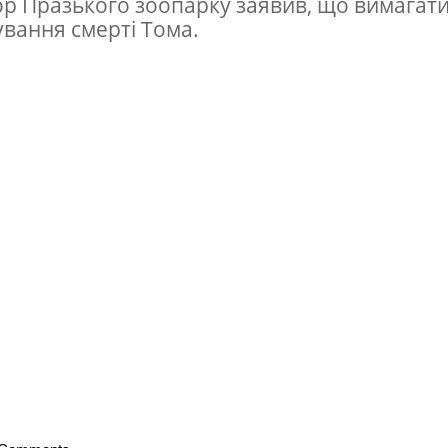
р Празького зоопарку заявив, що вимагат
ування смерті Тома.