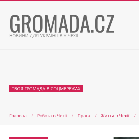
Skip
GROMADA.CZ
to
content
НОВИНИ ДЛЯ УКРАЇНЦІВ У ЧЕХІЇ
ТВОЯ ГРОМАДА В СОЦМЕРЕЖАХ
Головна
Робота в Чехії
Прага
Життя в Чеxії