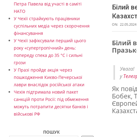
Петра Павела від участі в саміті
Білий в
НАТО
Казахст
У Чехії страйкують працівники
ON:
22.05.2024
суспільних медіа через скорочення
фінансування
У Чехії зафіксували перший цього
Білий в
року «супертропічний» день:
Празьк
Б
попереду спека до 35 °C і сильні
і
грози
Увага
л
У Празі пройде акція через
у
Телег
пошкодження Києво-Печерської
и
лаври внаслідок російської атаки
Як пові
й
Чехія підтримала новий пакет
Бобек, 
в
санкцій проти Росії: під обмеження
Європей
можуть потрапити десятки банків і
е
Казахст
військові РФ
д
м
ПОШУК