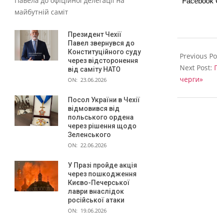
Павела до офіційної делегації на
Facebook
майбутній саміт
Президент Чехії
2024-
Павел звернувся до
Конституційного суду
05-
Previous Po
через відсторонення
22
Next Post:
від саміту НАТО
черги»
ON:
23.06.2026
Посол України в Чехії
відмовився від
польського ордена
через рішення щодо
Зеленського
ON:
22.06.2026
У Празі пройде акція
через пошкодження
Києво-Печерської
лаври внаслідок
російської атаки
ON:
19.06.2026