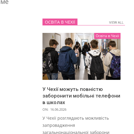
име
ОСВІТА В ЧЕХІЇ
VIEW ALL
VIEW ALL
Освіта в Чехії
У Чехії можуть повністю
заборонити мобільні телефони
в школах
ON:
16.06.2026
У Чехії розглядають можливість
запровадження
загальнонаціональної заборони