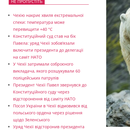
НЕ ПРОПУСТІТЬ
Чехію накриє хвиля екстремальної
спеки: температура може
перевищити +40 °C
Конституційний суд став на бік
Павела: уряд Чехії зобов’язали
включити президента до делегації
на саміт НАТО
У Чехії затримали озброєного
викладача, якого розшукували 60
поліцейських патрулів
Президент Чехії Павел звернувся до
Конституційного суду через
відсторонення від саміту НАТО
Посол України в Чехії відмовився від
польського ордена через рішення
щодо Зеленського
Уряд Чехії відсторонив президента