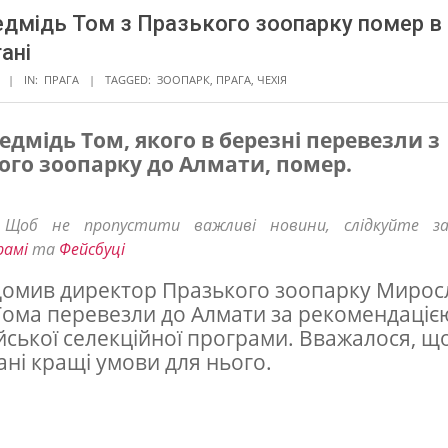
едмідь Том з Празького зоопарку помер в
ані
IN:
ПРАГА
TAGGED:
ЗООПАРК
,
ПРАГА
,
ЧЕХІЯ
едмідь Том, якого в березні перевезли з
ого зоопарку до Алмати, помер.
! Щоб не пропустити важливі новини, слідкуйте з
рамі
та
Фейсбуці
домив директор Празького зоопарку Мирос
Тома перевезли до Алмати за рекомендаціє
ської селекційної програми. Вважалося, що
ані кращі умови для нього.