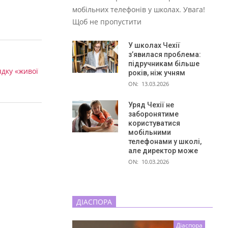
мобільних телефонів у школах. Увага!
Щоб не пропустити
У школах Чехії
з’явилася проблема:
підручникам більше
ядку «живої
років, ніж учням
ON:
13.03.2026
Уряд Чехії не
заборонятиме
користуватися
мобільними
телефонами у школі,
але директор може
ON:
10.03.2026
ДІАСПОРА
Діаспора