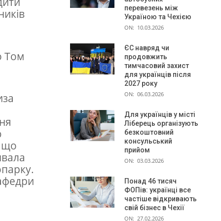
дити
перевезень між
ників
Україною та Чехією
ON:
10.03.2026
ЄС навряд чи
о Том
продовжить
тимчасовий захист
для українців після
2027 року
ON:
06.03.2026
иза
Для українців у місті
ння
Ліберець організують
ю
безкоштовний
консульський
, що
прийом
ивала
ON:
03.03.2026
опарку.
афедри
Понад 46 тисяч
ФОПів: українці все
частіше відкривають
свій бізнес в Чехії
ON:
27.02.2026