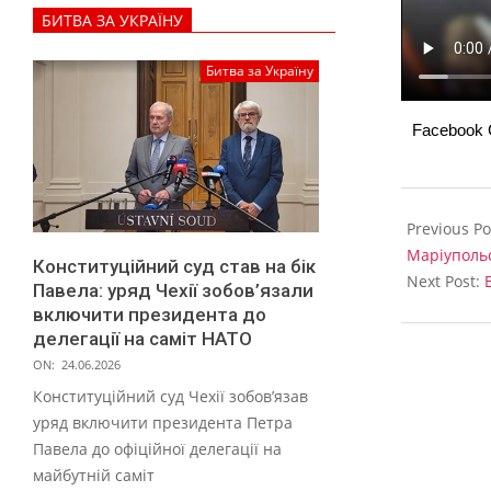
а
БИТВА ЗА УКРАЇНУ
м
в
Битва за Україну
а
Facebook
й
н
2024-
і
03-
Previous Po
й
13
Маріуполь
Конституційний суд став на бік
з
Next Post:
Павела: уряд Чехії зобов’язали
у
включити президента до
делегації на саміт НАТО
п
ON:
24.06.2026
и
Конституційний суд Чехії зобов’язав
н
уряд включити президента Петра
Павела до офіційної делегації на
ц
майбутній саміт