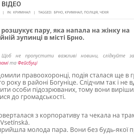
. ВІДЕО
IN:
КРИМІНАЛ
TAGGED:
БРНО
,
КРИМІНАЛ
,
ПОЛІЦІЯ
,
ЧЕХІЯ
 розшукує пару, яка напала на жінку на
ній зупинці в місті Брно.
! Щоб не пропустити важливі новини, слідкуйте з
рамі
та
Фейсбуці
домили правоохоронці, подія сталася ще в г
о року в районі Богуніце. Слідчим так і не 
ити особи підозрюваних, тому вони виріш
ися до громадськості.
оверталася з корпоративу та чекала на тра
Vsetínská.
прийшла молода пара. Вони без будь-якої 