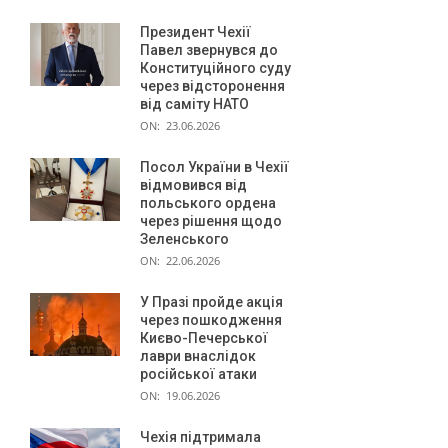
і
.
Президент Чехії
Павел звернувся до
В
Конституційного суду
через відсторонення
І
від саміту НАТО
Д
ON:
23.06.2026
Е
Посол України в Чехії
відмовився від
О
польського ордена
через рішення щодо
Зеленського
ON:
22.06.2026
У Празі пройде акція
через пошкодження
Києво-Печерської
лаври внаслідок
російської атаки
ON:
19.06.2026
Чехія підтримала