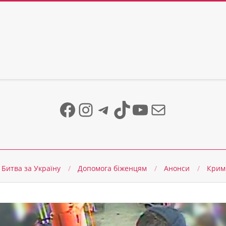
Facebook
Instagram
Telegram
TikTok
YouTube
Mail
Битва за Україну
Допомога біженцям
Анонси
Крим