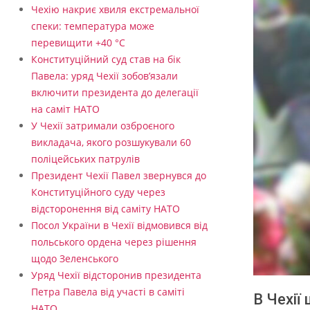
Чехію накриє хвиля екстремальної
спеки: температура може
перевищити +40 °C
Конституційний суд став на бік
Павела: уряд Чехії зобов’язали
включити президента до делегації
на саміт НАТО
У Чехії затримали озброєного
викладача, якого розшукували 60
поліцейських патрулів
Президент Чехії Павел звернувся до
Конституційного суду через
відсторонення від саміту НАТО
Посол України в Чехії відмовився від
польського ордена через рішення
щодо Зеленського
Уряд Чехії відсторонив президента
Петра Павела від участі в саміті
В Чехії
НАТО