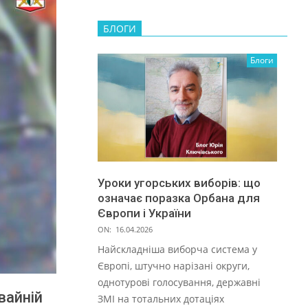
БЛОГИ
Блоги
Уроки угорських виборів: що
означає поразка Орбана для
Європи і України
ON:
16.04.2026
Найскладніша виборча система у
Європі, штучно нарізані округи,
однотурові голосування, державні
вайній
ЗМІ на тотальних дотаціях