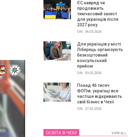
ЄС навряд чи
продовжить
тимчасовий захист
для українців після
2027 року
ON:
06.03.2026
Для українців у місті
Ліберець організують
безкоштовний
консульський
прийом
ON:
03.03.2026
Понад 46 тисяч
ФОПів: українці все
частіше відкривають
свій бізнес в Чехії
ON:
27.02.2026
ОСВІТА В ЧЕХІЇ
VIEW ALL
VIEW ALL