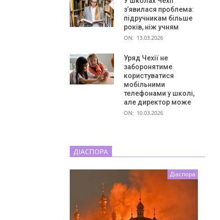
У школах Чехії
з’явилася проблема:
підручникам більше
років, ніж учням
ON:
13.03.2026
Уряд Чехії не
заборонятиме
користуватися
мобільними
телефонами у школі,
але директор може
ON:
10.03.2026
ДІАСПОРА
Діаспора