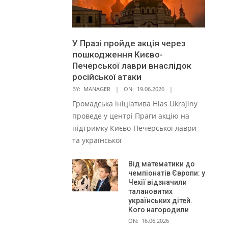
У Празі пройде акція через
пошкодження Києво-
Печерської лаври внаслідок
російської атаки
BY:
MANAGER
ON:
19.06.2026
Громадська ініціатива Hlas Ukrajiny
проведе у центрі Праги акцію на
підтримку Києво-Печерської лаври
та української
Від математики до
чемпіонатів Європи: у
Чехії відзначили
талановитих
українських дітей.
Кого нагородили
ON:
16.06.2026