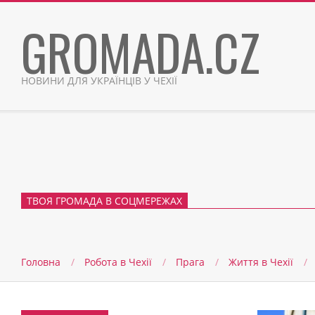
Skip
GROMADA.CZ
to
content
НОВИНИ ДЛЯ УКРАЇНЦІВ У ЧЕХІЇ
ТВОЯ ГРОМАДА В СОЦМЕРЕЖАХ
Головна
Робота в Чехії
Прага
Життя в Чеxії