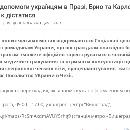
допомоги українцям в Празі, Брно та Карл
Як дістатися
IN:
ДОПОМОГА БІЖЕНЦЯМ
,
ПРАГА
а інших чеських містах відкриваються Соціальні цен
 громадянам України, що постраждали внаслідок б
нтрах ви зможете офіційно зареєструватися в чеській 
 медичне страхування та отримати консультації щ
я спеціальної чеської візи, працевлаштування, жит
є Посольство УКраїни в Чехії.
працюють перекладачі, які допоможуть з оформленням по
Прага, 09.00 – 17.00, у конгрес-центрі “Вишеград”,
oo.gl/maps/RcSmAxdmAVUY5rhg9 (станція метро «Вишеград