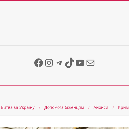
Facebook
Instagram
Telegram
TikTok
YouTube
Mail
Битва за Україну
Допомога біженцям
Анонси
Крим