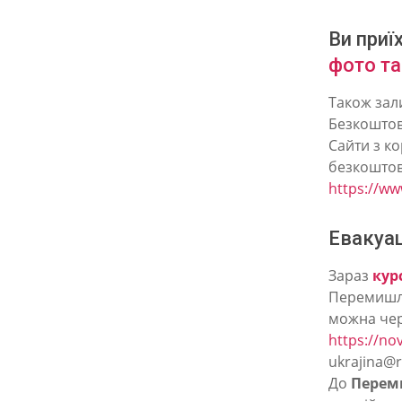
в
П
Ви приї
р
фото та
а
Також зал
з
Безкоштов
Сайти з к
і
безкоштов
,
https://www
Б
р
Евакуац
н
Зараз
кур
о
Перемишль
можна чер
т
https://nov
а
ukrajina@re
К
До
Перем