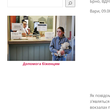
о
Брно, ВДН
м
Вари, 09.0
о
г
и
у
к
р
а
Допомога біженцям
ї
н
ц
я
Як повідом
з’являтьс
м
вокзалах п