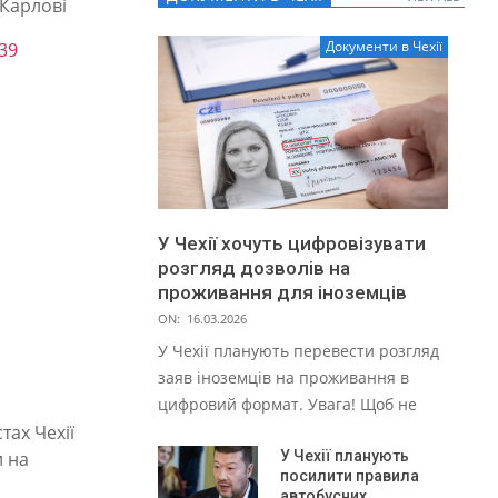
Карлові
Документи в Чехії
39
У Чехії хочуть цифровізувати
розгляд дозволів на
проживання для іноземців
ON:
16.03.2026
У Чехії планують перевести розгляд
заяв іноземців на проживання в
цифровий формат. Увага! Щоб не
тах Чехії
и на
У Чехії планують
посилити правила
автобусних