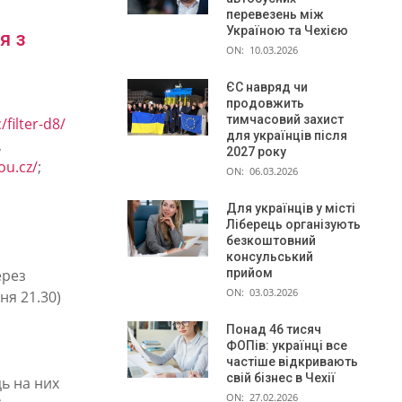
перевезень між
Україною та Чехією
я з
ON:
10.03.2026
ЄС навряд чи
продовжить
тимчасовий захист
filter-d8/
для українців після
,
2027 року
ou.cz/
;
ON:
06.03.2026
Для українців у місті
Ліберець організують
безкоштовний
консульський
ерез
прийом
ON:
03.03.2026
я 21.30)
Понад 46 тисяч
ФОПів: українці все
частіше відкривають
свій бізнес в Чехії
ць на них
ON:
27.02.2026