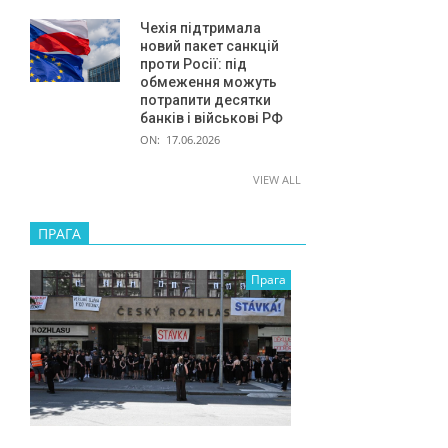
Чехія підтримала
новий пакет санкцій
проти Росії: під
обмеження можуть
потрапити десятки
банків і військові РФ
ON:
17.06.2026
VIEW ALL
ПРАГА
Прага