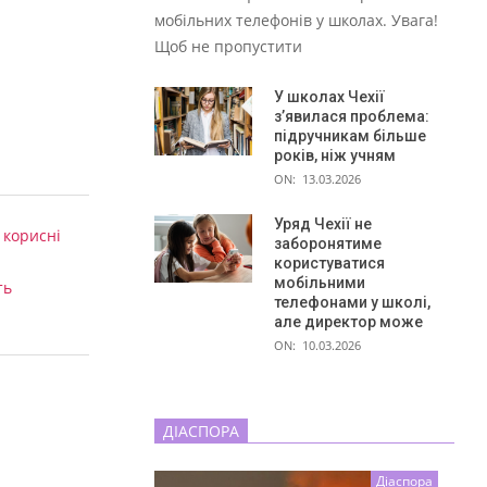
мобільних телефонів у школах. Увага!
Щоб не пропустити
У школах Чехії
з’явилася проблема:
підручникам більше
років, ніж учням
ON:
13.03.2026
Уряд Чехії не
 корисні
заборонятиме
користуватися
мобільними
ть
телефонами у школі,
але директор може
ON:
10.03.2026
ДІАСПОРА
Діаспора