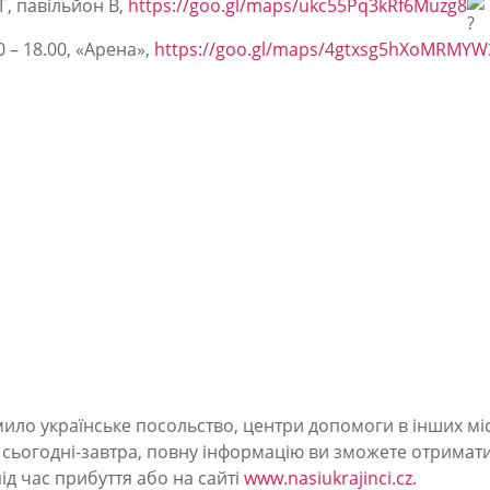
Г, павільйон В,
https://goo.gl/maps/ukc55Pq3kRf6Muzg8
0 – 18.00, «Арена»,
https://goo.gl/maps/4gtxsg5hXoMRMYW
ило українське посольство, центри допомоги в інших міс
я сьогодні-завтра, повну інформацію ви зможете отримат
ід час прибуття або на сайті
www.nasiukrajinci.cz.