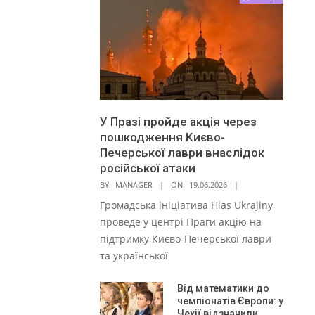
У Празі пройде акція через
пошкодження Києво-
Печерської лаври внаслідок
російської атаки
BY:
MANAGER
ON:
19.06.2026
Громадська ініціатива Hlas Ukrajiny
проведе у центрі Праги акцію на
підтримку Києво-Печерської лаври
та української
Від математики до
чемпіонатів Європи: у
Чехії відзначили