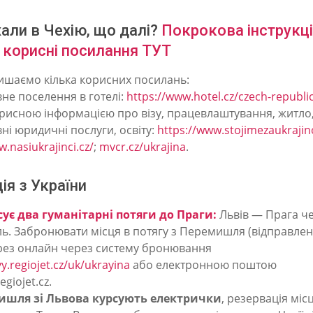
хали в Чехію, що далі?
Покрокова інструкці
 корисні посилання ТУТ
ишаємо кілька корисних посилань:
не поселення в готелі:
https://www.hotel.cz/czech-republic/
орисною інформацією про візу, працевлаштування, житло
ні юридичні послуги, освіту:
https://www.stojimezaukrajin
.nasiukrajinci.cz/
;
mvcr.cz/ukrajina
.
ія з України
сує два гуманітарні потяги до Праги:
Львів — Прага ч
. Забронювати місця в потягу з Перемишля (відправленн
ез онлайн через систему бронювання
y.regiojet.cz/uk/ukrayina
або електронною поштою
giojet.cz.
ишля зі Львова курсують електрички
, резервація міс