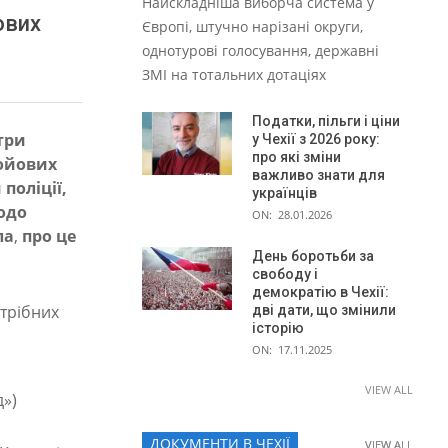
Найскладніша виборча система у
ових
Європі, штучно нарізані округи,
однотурові голосування, державні
ЗМІ на тотальних дотаціях
Податки, пільги і ціни
три
у Чехії з 2026 року:
про які зміни
ойових
важливо знати для
поліції,
українців
одо
ON:
28.01.2026
ла
,
про це
День боротьби за
свободу і
демократію в Чехії:
трібних
дві дати, що змінили
історію
ON:
17.11.2025
VIEW ALL
»)
ДОКУМЕНТИ В ЧЕХІЇ
VIEW ALL
VIEW ALL