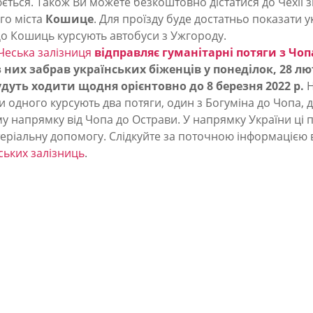
ється. Також Ви можете безкоштовно дістатися до Чехії з
го міста
Кошице
. Для проїзду буде достатньо показати 
До Кошиць курсують автобуси з Ужгороду.
Чеська залізниця
відправляє гуманітарні потяги з Чоп
них забрав українських біженців у понеділок, 28 лю
будуть ходити щодня орієнтовно до 8 березня 2022 р.
Н
 одного курсують два потяги, один з Богуміна до Чопа, д
у напрямку від Чопа до Острави. У напрямку України ці 
теріальну допомогу. Слідкуйте за поточною інформацією
ських залізниць
.