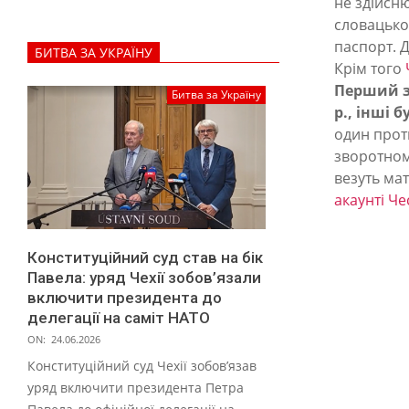
не здійсню
а
словацько
р
паспорт. 
БИТВА ЗА УКРАЇНУ
л
Крім того
Перший з 
о
Битва за Україну
р., інші 
в
один проти
и
зворотном
везуть ма
х
акаунті Че
В
а
Конституційний суд став на бік
р
Павела: уряд Чехії зобов’язали
а
включити президента до
делегації на саміт НАТО
х
ON:
24.06.2026
.
Конституційний суд Чехії зобов’язав
Я
уряд включити президента Петра