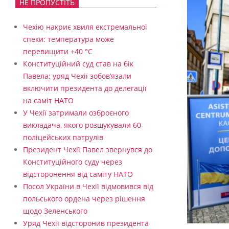
НЕ ПРОПУСТІТЬ
Чехію накриє хвиля екстремальної
спеки: температура може
перевищити +40 °C
Конституційний суд став на бік
Павела: уряд Чехії зобов’язали
включити президента до делегації
на саміт НАТО
У Чехії затримали озброєного
викладача, якого розшукували 60
поліцейських патрулів
Президент Чехії Павел звернувся до
Конституційного суду через
відсторонення від саміту НАТО
Посол України в Чехії відмовився від
польського ордена через рішення
щодо Зеленського
Уряд Чехії відсторонив президента