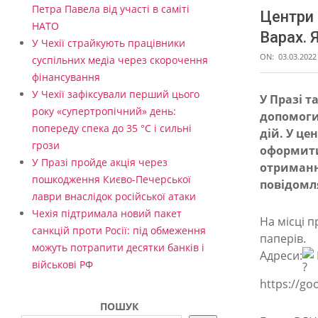
Петра Павела від участі в саміті
Центри 
НАТО
Варах. 
У Чехії страйкують працівники
ON:
03.03.2022
суспільних медіа через скорочення
фінансування
У Чехії зафіксували перший цього
У Празі т
року «супертропічний» день:
допомоги
Ц
попереду спека до 35 °C і сильні
дій. У це
е
грози
оформити
н
У Празі пройде акція через
отриманн
пошкодження Києво-Печерської
повідомля
т
лаври внаслідок російської атаки
р
Чехія підтримала новий пакет
На місці 
и
санкцій проти Росії: під обмеження
паперів.
можуть потрапити десятки банків і
д
Адреси:
військові РФ
о
https://g
п
ПОШУК