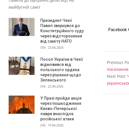
Павела до офіційної делегації на
к
майбутній саміт
д
і
Президент Чехії
Павел звернувся до
с
Facebook
Конституційного суду
через відсторонення
т
від саміту НАТО
а
ON:
23.06.2026
2022-
т
Посол України в Чехії
03-
Previous Po
відмовився від
и
03
посилання
польського ордена
с
через рішення щодо
Next Post:
Зеленського
українськ
я
ON:
22.06.2026
У Празі пройде акція
через пошкодження
Києво-Печерської
лаври внаслідок
російської атаки
ON:
19.06.2026