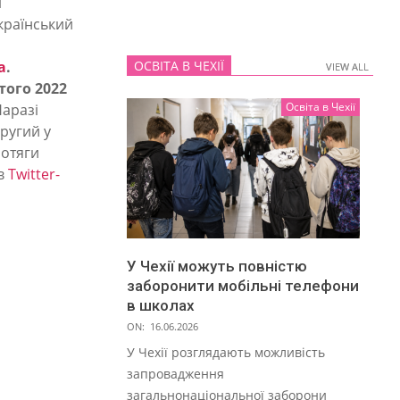
і
український
а
.
ОСВІТА В ЧЕХІЇ
VIEW ALL
VIEW ALL
того 2022
Освіта в Чехії
аразі
ругий у
потяги
 в
Twitter-
У Чехії можуть повністю
заборонити мобільні телефони
в школах
ON:
16.06.2026
У Чехії розглядають можливість
запровадження
загальнонаціональної заборони