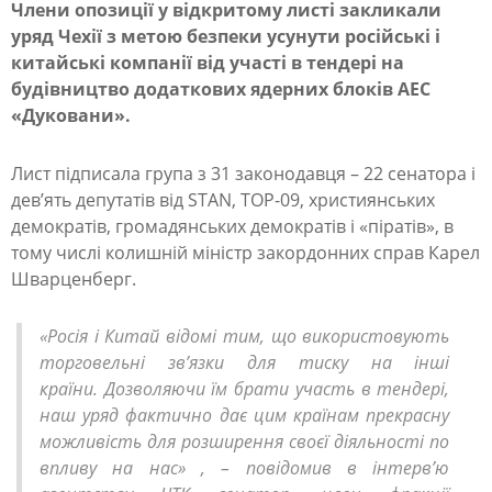
Члени опозиції у відкритому листі закликали
уряд Чехії з метою безпеки усунути російські і
В
китайські компанії від участі в тендері на
Ч
будівництво додаткових ядерних блоків АЕС
е
«Дуковани».
х
Лист підписала група з 31 законодавця – 22 сенатора і
і
дев’ять депутатів від STAN, TOP-09, християнських
ї
демократів, громадянських демократів і «піратів», в
з
тому числі колишній міністр закордонних справ Карел
Шварценберг.
а
к
«Росія і Китай відомі тим, що використовують
л
торговельні зв’язки для тиску на інші
и
країни. Дозволяючи їм брати участь в тендері,
наш уряд фактично дає цим країнам прекрасну
к
можливість для розширення своєї діяльності по
а
впливу на нас» , – повідомив в інтерв’ю