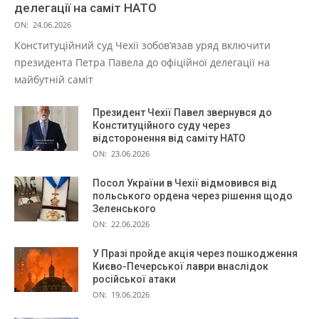
делегації на саміт НАТО
ON:
24.06.2026
Конституційний суд Чехії зобов’язав уряд включити
президента Петра Павела до офіційної делегації на
майбутній саміт
Президент Чехії Павел звернувся до
Конституційного суду через
відсторонення від саміту НАТО
ON:
23.06.2026
Посол України в Чехії відмовився від
польського ордена через рішення щодо
Зеленського
ON:
22.06.2026
У Празі пройде акція через пошкодження
Києво-Печерської лаври внаслідок
російської атаки
ON:
19.06.2026