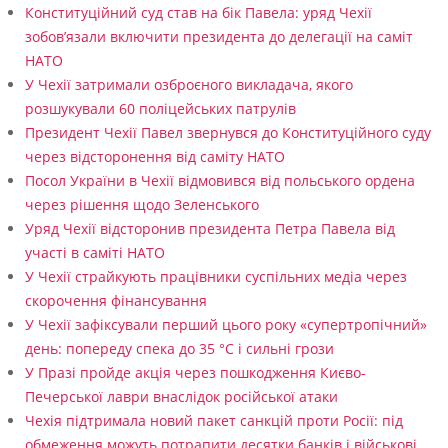
а
Конституційний суд став на бік Павела: уряд Чехії
б
зобов’язали включити президента до делегації на саміт
НАТО
у
У Чехії затримали озброєного викладача, якого
д
розшукували 60 поліцейських патрулів
і
Президент Чехії Павел звернувся до Конституційного суду
через відсторонення від саміту НАТО
в
Посол України в Чехії відмовився від польського ордена
н
через рішення щодо Зеленського
и
Уряд Чехії відсторонив президента Петра Павела від
участі в саміті НАТО
ц
У Чехії страйкують працівники суспільних медіа через
т
скорочення фінансування
в
У Чехії зафіксували перший цього року «супертропічний»
день: попереду спека до 35 °C і сильні грози
о
У Празі пройде акція через пошкодження Києво-
А
Печерської лаври внаслідок російської атаки
Е
Чехія підтримала новий пакет санкцій проти Росії: під
обмеження можуть потрапити десятки банків і військові