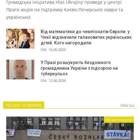
Громадська ініціатива Hlas Ukrajiny проведе у центрі
Праги акцію на підтримку Києво-Печерської лаври та
української
Від математики до чемпіонатів Європи: у
Чехії відзначили талановитих українських
дітей. Кого нагородили
ON:
16.06.2026
У Празі розшукують бездомного
громадянина України з підозрою на
туберкульоз
ON:
12.06.2026
ЧЕСЬКІ НОВИНИ
VIEW ALL
Чеські новини