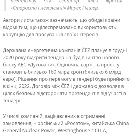
л
агентству ЧТК сенатор, член фракції
«Старости і незалежні» Марек Гілшер.
и
н
Автори листа також зазначають, що обидві країни
відомі тим, що цілеспрямовано використовують
е
корупцію для просування своїх інтересів.
д
о
Державна енергетична компанія ČEZ планує в грудні
2020 року відкрити тендер на будівництво нового
п
блоку АЕС «Дуковани». Оціночна вартість проекту
у
становить близько 160 млрд крон (близько 6 млрд
с
євро). Рішення про перемогу в тендері буде прийнято
в кінці 2022. Договір між ČEZ і державою дозволяє в
к
цілях безпеки відстороняти претендентів від участі в
а
тендері.
т
и
У числі компаній, зацікавлених в отриманні
замовлення, – російський «Росатом», китайська China
Р
General Nuclear Power, Westinghouse з США,