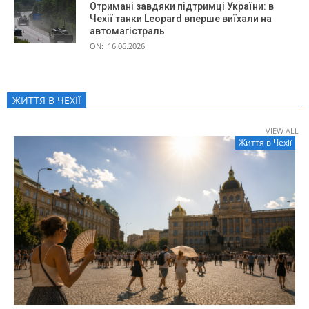
Отримані завдяки підтримці України: в
Чехії танки Leopard вперше виїхали на
автомагістраль
ON:
16.06.2026
ЖИТТЯ В ЧЕXІЇ
VIEW ALL
Життя в Чеxії