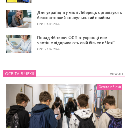
Для українців у місті Ліберець організують
безкоштовний консульський прийом
ON:
03.03.2026
Понад 46 тисяч ФОПів: українці все
частіше відкривають свій бізнес в Чехії
ON:
27.02.2026
ОСВІТА В ЧЕХІЇ
VIEW ALL
VIEW ALL
Освіта в Чехії