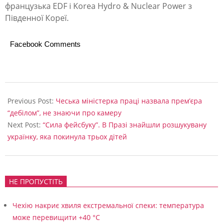
о
французька EDF і Korea Hydro & Nuclear Power з
с
Південної Кореї.
і
Facebook Comments
ю
д
о
2020-
т
10-
Previous Post:
Чеська міністерка праці назвала прем’єра
20
е
“дебілом”, не знаючи про камеру
Next Post:
“Сила фейсбуку”. В Празі знайшли розшукувану
н
українку, яка покинула трьох дітей
д
е
р
НЕ ПРОПУСТІТЬ
у
Чехію накриє хвиля екстремальної спеки: температура
н
може перевищити +40 °C