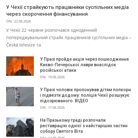
У Чехії страйкують працівники суспільних медіа
через скорочення фінансування
ON:
22.06.2026
У Чехії 22 червня розпочався одноденний
попереджувальний страйк працівників суспільних медіа –
Česká televize та
У Празі пройде акція через пошкодження
Києво-Печерської лаври внаслідок
російської атаки
ON:
19.06.2026
У Празі чоловік пропонував дітям попкорн
і підвезти додому: поліція Чехії розшукує
підозрюваного. ВІДЕО
ON:
17.06.2026
На Празькому граді розпочали
реставрацію однієї з найстаріших частин
собору Святого Віта
ON:
12.06.2026