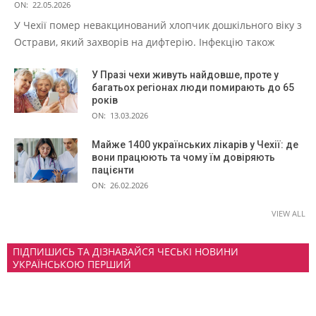
ON:
22.05.2026
У Чехії помер невакцинований хлопчик дошкільного віку з
Острави, який захворів на дифтерію. Інфекцію також
У Празі чехи живуть найдовше, проте у
багатьох регіонах люди помирають до 65
років
ON:
13.03.2026
Майже 1400 українських лікарів у Чехії: де
вони працюють та чому їм довіряють
пацієнти
ON:
26.02.2026
VIEW ALL
ПІДПИШИСЬ ТА ДІЗНАВАЙСЯ ЧЕСЬКІ НОВИНИ
УКРАЇНСЬКОЮ ПЕРШИЙ