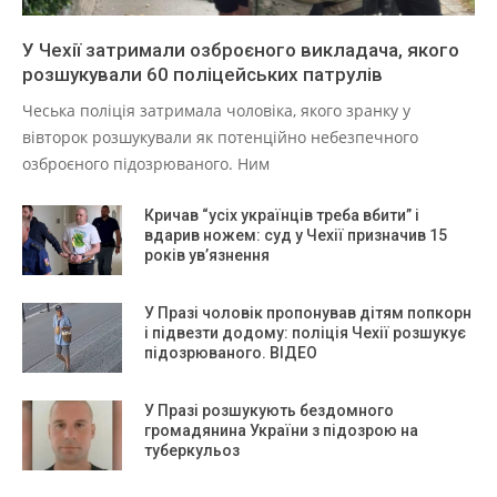
У Чехії затримали озброєного викладача, якого
розшукували 60 поліцейських патрулів
Чеська поліція затримала чоловіка, якого зранку у
вівторок розшукували як потенційно небезпечного
озброєного підозрюваного. Ним
Кричав “усіх українців треба вбити” і
вдарив ножем: суд у Чехії призначив 15
років ув’язнення
У Празі чоловік пропонував дітям попкорн
і підвезти додому: поліція Чехії розшукує
підозрюваного. ВІДЕО
У Празі розшукують бездомного
громадянина України з підозрою на
туберкульоз