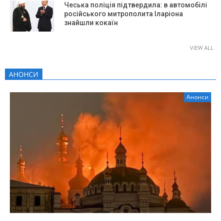
Чеська поліція підтвердила: в автомобілі
російського митрополита Іларіона
знайшли кокаїн
VIEW ALL
АНОНСИ
Анонси