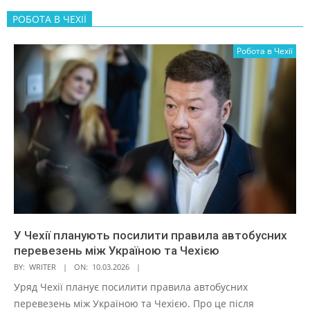
РОБОТА В ЧЕХІЇ
Робота в Чехії
У Чехії планують посилити правила автобусних
перевезень між Україною та Чехією
BY:
WRITER
ON:
10.03.2026
Уряд Чехії планує посилити правила автобусних
перевезень між Україною та Чехією. Про це після