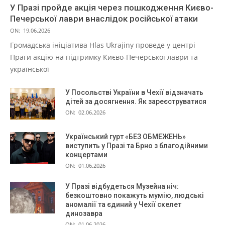
У Празі пройде акція через пошкодження Києво-
Печерської лаври внаслідок російської атаки
ON:
19.06.2026
Громадська ініціатива Hlas Ukrajiny проведе у центрі
Праги акцію на підтримку Києво-Печерської лаври та
української
У Посольстві України в Чехії відзначать
дітей за досягнення. Як зареєструватися
ON:
02.06.2026
Український гурт «БЕЗ ОБМЕЖЕНЬ»
виступить у Празі та Брно з благодійними
концертами
ON:
01.06.2026
У Празі відбудеться Музейна ніч:
безкоштовно покажуть мумію, людські
аномалії та єдиний у Чехії скелет
динозавра
ON:
01.06.2026