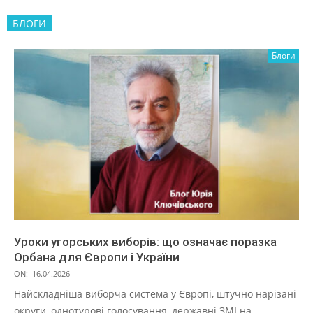
БЛОГИ
Блоги
Уроки угорських виборів: що означає поразка
Орбана для Європи і України
ON:
16.04.2026
Найскладніша виборча система у Європі, штучно нарізані
округи, однотурові голосування, державні ЗМІ на