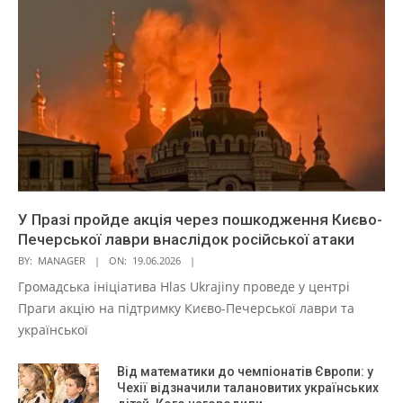
У Празі пройде акція через пошкодження Києво-
Печерської лаври внаслідок російської атаки
BY:
MANAGER
ON:
19.06.2026
Громадська ініціатива Hlas Ukrajiny проведе у центрі
Праги акцію на підтримку Києво-Печерської лаври та
української
Від математики до чемпіонатів Європи: у
Чехії відзначили талановитих українських