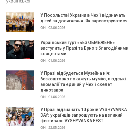
української
У Посольстві України в Чехії відзначать
дітей за досягнення. Як зареєструватися
ON:
02.06.2026
Український гурт «БЕЗ ОБМЕЖЕНЬ»
виступить у Празі та Брно з благодійними
концертами
ON:
01.06.2026
У Празі відбудеться Музейна ніч:
безкоштовно покажуть мумію, людські
аномалії та єдиний у Чехії скелет
динозавра
ON:
01.06.2026
У Празі відзначать 10 років VYSHYVANKA
DAY: українців запрошують на великий
фестиваль VYSHYVANKA FEST
ON:
22.05.2026