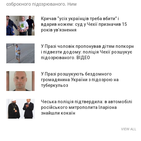
озброєного підозрюваного. Ним
Кричав “усіх українців треба вбити” і
вдарив ножем: суд у Чехії призначив 15
років ув’язнення
У Празі чоловік пропонував дітям попкорн
і підвезти додому: поліція Чехії розшукує
підозрюваного. ВІДЕО
У Празі розшукують бездомного
громадянина України з підозрою на
туберкульоз
Чеська поліція підтвердила: в автомобілі
російського митрополита Іларіона
знайшли кокаїн
VIEW ALL