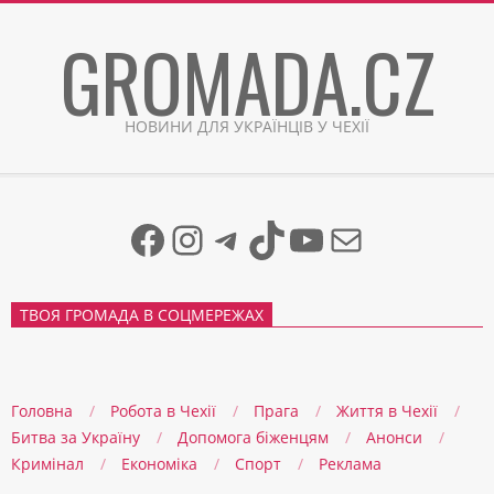
Skip
GROMADA.CZ
to
content
НОВИНИ ДЛЯ УКРАЇНЦІВ У ЧЕХІЇ
Facebook
Instagram
Telegram
TikTok
YouTube
Mail
ТВОЯ ГРОМАДА В СОЦМЕРЕЖАХ
Головна
Робота в Чехії
Прага
Життя в Чеxії
Битва за Україну
Допомога біженцям
Анонси
Кримінал
Економіка
Спорт
Реклама