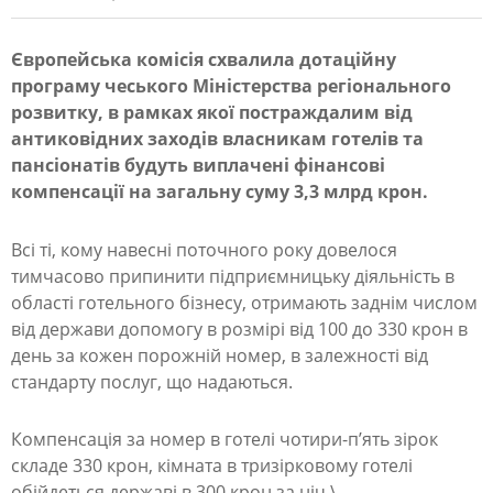
Європейська комісія схвалила дотаційну
програму чеського Міністерства регіонального
Ч
розвитку, в рамках якої постраждалим від
е
антиковідних заходів власникам готелів та
с
пансіонатів будуть виплачені фінансові
компенсації на загальну суму 3,3 млрд крон.
ь
к
Всі ті, кому навесні поточного року довелося
и
тимчасово припинити підприємницьку діяльність в
м
області готельного бізнесу, отримають заднім числом
від держави допомогу в розмірі від 100 до 330 крон в
г
день за кожен порожній номер, в залежності від
о
стандарту послуг, що надаються.
т
е
Компенсація за номер в готелі чотири-п’ять зірок
складе 330 крон, кімната в тризірковому готелі
л
обійдеться державі в 300 крон за ніч.\