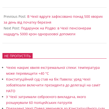
е
2020-
р
09-
Previous Post:
В Чехії вдруге зафіксовано понад 500 хворих
е
02
за день від початку березня
з
Next Post:
Подарунок на Різдво: в Чехії пенсіонерам
нададуть 5000 крон одноразової допомоги
п
а
н
НЕ ПРОПУСТІТЬ
д
е
Чехію накриє хвиля екстремальної спеки: температура
може перевищити +40 °C
м
Конституційний суд став на бік Павела: уряд Чехії
і
зобов’язали включити президента до делегації на саміт
ю
НАТО
У Чехії затримали озброєного викладача, якого
розшукували 60 поліцейських патрулів
Президент Чехії Павел звернувся до Конституційного суду