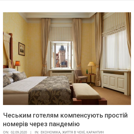
Чеським готелям компенсують простій
номерів через пандемію
ON:
02.09.2020
IN:
ЕКОНОМІКА
,
ЖИТТЯ В ЧЕXІЇ
,
КАРАНТИН