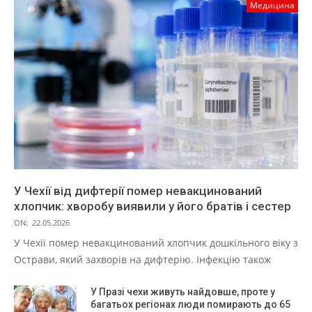
Медицина
У Чехії від дифтерії помер невакцинований
хлопчик: хворобу виявили у його братів і сестер
ON:
22.05.2026
У Чехії помер невакцинований хлопчик дошкільного віку з
Острави, який захворів на дифтерію. Інфекцію також
У Празі чехи живуть найдовше, проте у
багатьох регіонах люди помирають до 65