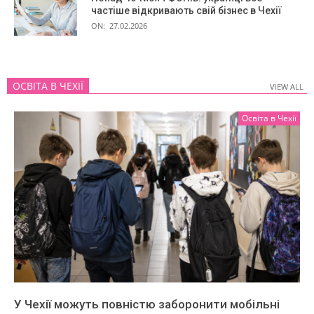
частіше відкривають свій бізнес в Чехії
ON:
27.02.2026
ОСВІТА В ЧЕХІЇ
VIEW ALL
VIEW ALL
Освіта в Чехії
У Чехії можуть повністю заборонити мобільні