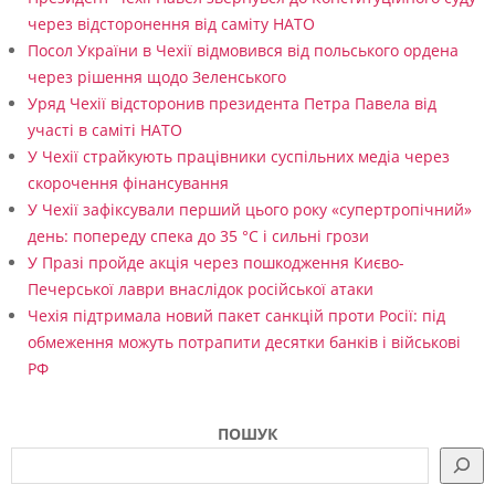
через відсторонення від саміту НАТО
Посол України в Чехії відмовився від польського ордена
через рішення щодо Зеленського
Уряд Чехії відсторонив президента Петра Павела від
участі в саміті НАТО
У Чехії страйкують працівники суспільних медіа через
скорочення фінансування
У Чехії зафіксували перший цього року «супертропічний»
день: попереду спека до 35 °C і сильні грози
У Празі пройде акція через пошкодження Києво-
Печерської лаври внаслідок російської атаки
Чехія підтримала новий пакет санкцій проти Росії: під
обмеження можуть потрапити десятки банків і військові
РФ
ПОШУК