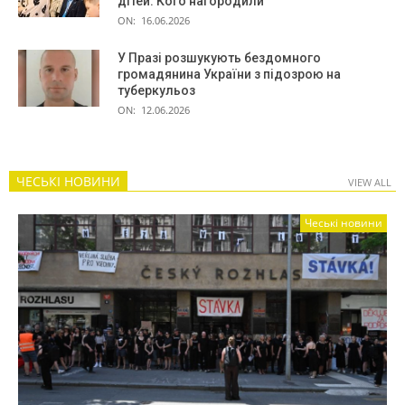
дітей. Кого нагородили
ON:
16.06.2026
У Празі розшукують бездомного
громадянина України з підозрою на
туберкульоз
ON:
12.06.2026
ЧЕСЬКІ НОВИНИ
VIEW ALL
Чеські новини