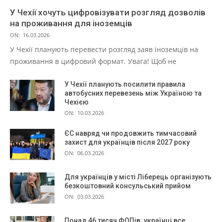
У Чехії хочуть цифровізувати розгляд дозволів
на проживання для іноземців
ON:
16.03.2026
У Чехії планують перевести розгляд заяв іноземців на
проживання в цифровий формат. Увага! Щоб не
У Чехії планують посилити правила
автобусних перевезень між Україною та
Чехією
ON:
10.03.2026
ЄС навряд чи продовжить тимчасовий
захист для українців після 2027 року
ON:
06.03.2026
Для українців у місті Ліберець організують
безкоштовний консульський прийом
ON:
03.03.2026
Понад 46 тисяч ФОПів: українці все