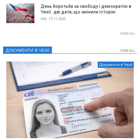
День боротьби за свободу і демократію в
Чехії: дві дати, що змінили історію
ON:
17.11.2025
VIEW ALL
ДОКУМЕНТИ В ЧЕХІЇ
VIEW ALL
VIEW ALL
Документи в Чехії