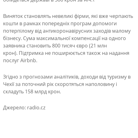
я
м
Виняток становлять невеликі фірми, які вже черпають
кошти в рамках попередніх програм допомоги
к
потерпілому від антикоронавірусних заходів малому
о
бізнесу. Сума максимальної компенсації на одного
м
заявника становить 800 тисяч євро (21 млн
крон). Підтримка не поширюється також на надання
п
послуг Airbnb.
е
н
Згідно з прогнозами аналітиків, доходи від туризму в
с
Чехії за поточний рік скоротяться наполовину і
складуть 158 млрд крон.
у
ю
Джерело: radio.cz
т
ь
п