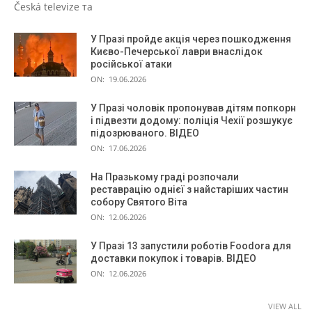
Česká televize та
У Празі пройде акція через пошкодження
Києво-Печерської лаври внаслідок
російської атаки
ON:
19.06.2026
У Празі чоловік пропонував дітям попкорн
і підвезти додому: поліція Чехії розшукує
підозрюваного. ВІДЕО
ON:
17.06.2026
На Празькому граді розпочали
реставрацію однієї з найстаріших частин
собору Святого Віта
ON:
12.06.2026
У Празі 13 запустили роботів Foodora для
доставки покупок і товарів. ВІДЕО
ON:
12.06.2026
VIEW ALL