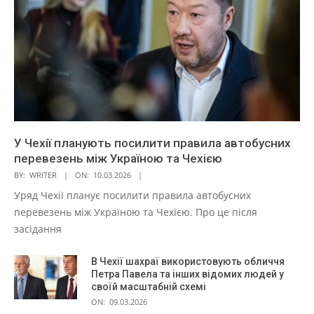
У Чехії планують посилити правила автобусних
перевезень між Україною та Чехією
BY:
WRITER
ON:
10.03.2026
Уряд Чехії планує посилити правила автобусних
перевезень між Україною та Чехією. Про це після
засідання
В Чехії шахраї використовують обличчя
Петра Павела та інших відомих людей у
своїй масштабній схемі
ON:
09.03.2026