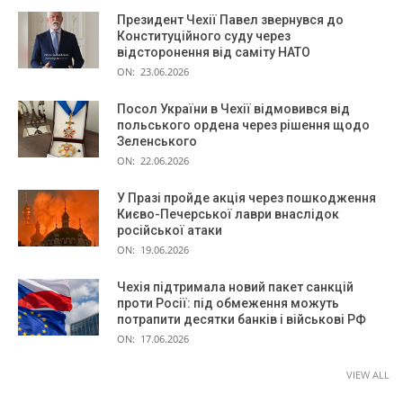
Президент Чехії Павел звернувся до
Конституційного суду через
відсторонення від саміту НАТО
ON:
23.06.2026
Посол України в Чехії відмовився від
польського ордена через рішення щодо
Зеленського
ON:
22.06.2026
У Празі пройде акція через пошкодження
Києво-Печерської лаври внаслідок
російської атаки
ON:
19.06.2026
Чехія підтримала новий пакет санкцій
проти Росії: під обмеження можуть
потрапити десятки банків і військові РФ
ON:
17.06.2026
VIEW ALL