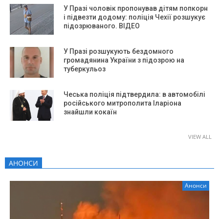
У Празі чоловік пропонував дітям попкорн
і підвезти додому: поліція Чехії розшукує
підозрюваного. ВІДЕО
У Празі розшукують бездомного
громадянина України з підозрою на
туберкульоз
Чеська поліція підтвердила: в автомобілі
російського митрополита Іларіона
знайшли кокаїн
VIEW ALL
АНОНСИ
Анонси