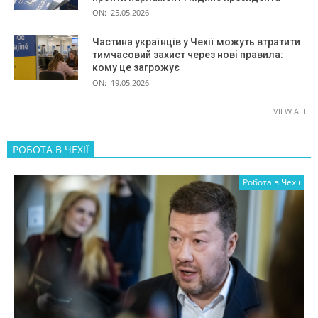
ON:
25.05.2026
Частина українців у Чехії можуть втратити
тимчасовий захист через нові правила:
кому це загрожує
ON:
19.05.2026
VIEW ALL
РОБОТА В ЧЕХІЇ
Робота в Чехії