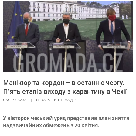
Манікюр та кордон – в останню чергу.
П’ять етапів виходу з карантину в Чехії
ON:
14.04.2020
IN:
КАРАНТИН
,
ТЕМА ДНЯ
У вівторок чеський уряд представив план зняття
надзвичайних обмежень з 20 квітня.
М