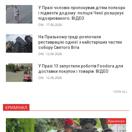
У Празі чоловік пропонував дітям попкорн
і підвезти додому: поліція Чехії розшукує
підозрюваного. ВІДЕО
ON:
17.06.2026
На Празькому граді розпочали
реставрацію однієї з найстаріших частин
собору Святого Віта
ON:
12.06.2026
У Празі 13 запустили роботів Foodora для
доставки покупок і товарів. ВІДЕО
ON:
12.06.2026
VIEW ALL
КРИМІНАЛ
Кримінал