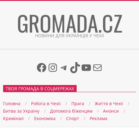
Skip
GROMADA.CZ
to
content
НОВИНИ ДЛЯ УКРАЇНЦІВ У ЧЕХІЇ
Facebook
Instagram
Telegram
TikTok
YouTube
Mail
ТВОЯ ГРОМАДА В СОЦМЕРЕЖАХ
Головна
Робота в Чехії
Прага
Життя в Чеxії
Битва за Україну
Допомога біженцям
Анонси
Кримінал
Економіка
Спорт
Реклама