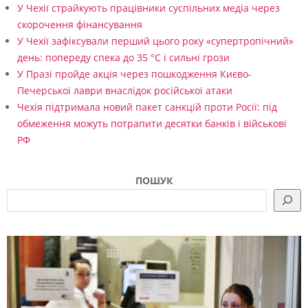
У Чехії страйкують працівники суспільних медіа через
скорочення фінансування
У Чехії зафіксували перший цього року «супертропічний»
день: попереду спека до 35 °C і сильні грози
У Празі пройде акція через пошкодження Києво-
Печерської лаври внаслідок російської атаки
Чехія підтримала новий пакет санкцій проти Росії: під
обмеження можуть потрапити десятки банків і військові
РФ
ПОШУК