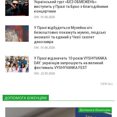
Український гурт «БЕЗ ОБМЕЖЕНЬ»
виступить у Празі та Брно з благодійними
концертами
ON:
01.06.2026
У Празі відбудеться Музейна ніч:
безкоштовно покажуть мумію, людські
аномалії та єдиний у Чехії скелет
динозавра
ON:
01.06.2026
У Празі відзначать 10 років VYSHYVANKA
DAY: українців запрошують на великий
фестиваль VYSHYVANKA FEST
ON:
22.05.2026
VIEW ALL
ДОПОМОГА БІЖЕНЦЯМ
Допомога біженцям