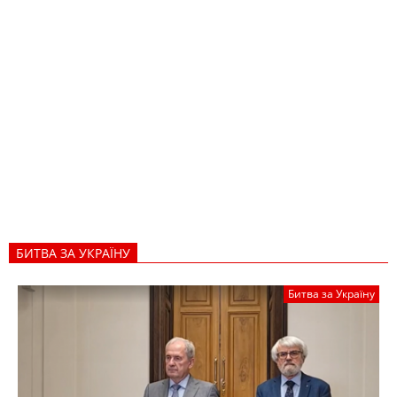
БИТВА ЗА УКРАЇНУ
Битва за Україну