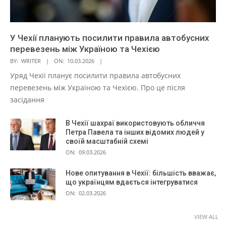
У Чехії планують посилити правила автобусних
перевезень між Україною та Чехією
BY:
WRITER
ON:
10.03.2026
Уряд Чехії планує посилити правила автобусних
перевезень між Україною та Чехією. Про це після
засідання
В Чехії шахраї використовують обличчя
Петра Павела та інших відомих людей у
своїй масштабній схемі
ON:
09.03.2026
Нове опитування в Чехії: більшість вважає,
що українцям вдається інтегруватися
ON:
02.03.2026
VIEW ALL