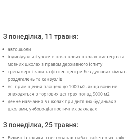
х
о
д
у
З понеділка, 11 травня:
з
к
автошколи
індивідуальні уроки в початкових школах мистецтв та
а
мовних школах з правом державного іспиту
р
тренажерні зали та фітнес-центри без душових кімнат,
а
роздягалень та санвузлів
всі приміщення площею до 1000 м2, якщо вони не
н
знаходяться в торгових центрах понад 5000 м2
т
денне навчання в школах при дитячих будинках зі
и
школами, учбово-діагностичних закладах
н
З понеділка, 25 травня:
у
Вуличні столики в ресторанах, пабах, кафетеріях, кафе,