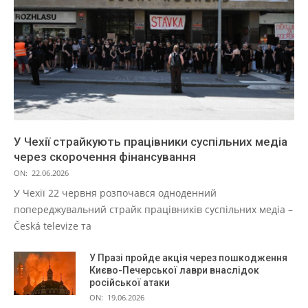
У Чехії страйкують працівники суспільних медіа
через скорочення фінансування
ON:
22.06.2026
У Чехії 22 червня розпочався одноденний
попереджувальний страйк працівників суспільних медіа –
Česká televize та
У Празі пройде акція через пошкодження
Києво-Печерської лаври внаслідок
російської атаки
ON:
19.06.2026