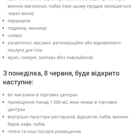
в
винних магазинах, пабах (при цьому продаж залишається
Ч
через вікно)
е
перукарня
педикюр, манікюр
х
солярії
і
косметичні, масажні, регенераційні або відновлюючі
ї
послуги для тіла
музеї, галереї, зоопарк (без павільйонів)
З понеділка, 8 червня, буде відкрито
наступне:
всі магазини в торгових центрах
приміщення понад 1 000 м2, яких немає в торгових
центрах
внутрішні простори ресторанів, фуршетів, пабів, винних
барів, кафе, пабів
готелі та інші послуги розміщення