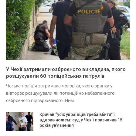
У Чехії затримали озброєного викладача, якого
розшукували 60 поліцейських патрулів
Чеська поліція затримала чоловіка, якого зранку у
вівторок розшукували як потенційно небезпечного
озброєного підозрюваного. Ним
Кричав “усіх українців треба вбити” і
вдарив ножем: суд у Чехії призначив 15
років ув’язнення