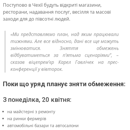
а
Поступово в Чехії будуть відкриті магазини,
н
ресторани, надавання послуг, весілля та масові
і
заходи для до півсотні людей.
к
«Ми представляємо план, над яким працювали
ю
тижнями. Але все відносно, дані все ще можуть
р
змінюватися. Зняття обмежень
т
відбуватиметься за п’ятьма сценаріями”, –
сказав віцепрем’єр Карел Гавлічек на прес-
а
конференції у вівторок.
к
о
Поки що уряд планує зняти обмеження:
р
З понеділка, 20 квітня:
д
о
на майстерні з ремонту
на ринки фермерів
н
автомобільні базари та автосалони