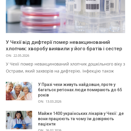
У Чехії від дифтерії помер невакцинований
хлопчик: хворобу виявили у його братів і сестер
ON:
22.05.2026
У Чехії помер невакцинований хлопчик дошкільного віку з
Острави, який захворів на дифтерію. Інфекцію також
У Празі чехи живуть найдовше, проте у
багатьох регіонах люди помирають до 65
років
ON:
13.03.2026
Майже 1400 українських лікарів у Чехії: де
вони працюють та чому їм довіряють
пацієнти
ON:
26.02.2026