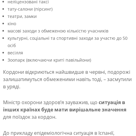
неліцензовані таксі
тату-салони (пірсинг)
театри, замки
кіно
масові заходи з обмеженою кількістю учасників
культурні, соціальні та спортивні заходи за участю до 50
осіб
весілля
Зоопарк (включаючи криті павільйони)
Кордони відкриються найшвидше в червні, подорожі
залишатимуться обмеженими навіть тоді, – засмутили
в уряді.
Міністр охорони здоров’я зауважив, що
ситуація в
інших країнах буде мати вирішальне значення
для поїздок за кордон.
До прикладу епідеміологічна ситуація в Іспанії,