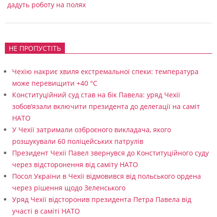
дадуть роботу на полях
НЕ ПРОПУСТІТЬ
Чехію накриє хвиля екстремальної спеки: температура
може перевищити +40 °C
Конституційний суд став на бік Павела: уряд Чехії
зобов’язали включити президента до делегації на саміт
НАТО
У Чехії затримали озброєного викладача, якого
розшукували 60 поліцейських патрулів
Президент Чехії Павел звернувся до Конституційного суду
через відсторонення від саміту НАТО
Посол України в Чехії відмовився від польського ордена
через рішення щодо Зеленського
Уряд Чехії відсторонив президента Петра Павела від
участі в саміті НАТО