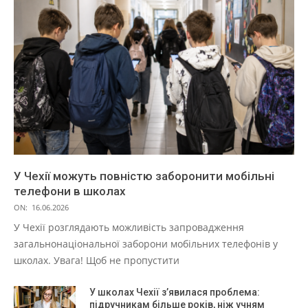
У Чехії можуть повністю заборонити мобільні
телефони в школах
ON:
16.06.2026
У Чехії розглядають можливість запровадження
загальнонаціональної заборони мобільних телефонів у
школах. Увага! Щоб не пропустити
У школах Чехії з’явилася проблема:
підручникам більше років, ніж учням