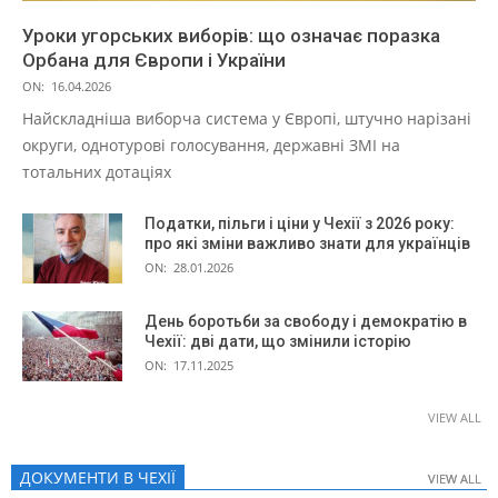
Уроки угорських виборів: що означає поразка
Орбана для Європи і України
ON:
16.04.2026
Найскладніша виборча система у Європі, штучно нарізані
округи, однотурові голосування, державні ЗМІ на
тотальних дотаціях
Податки, пільги і ціни у Чехії з 2026 року:
про які зміни важливо знати для українців
ON:
28.01.2026
День боротьби за свободу і демократію в
Чехії: дві дати, що змінили історію
ON:
17.11.2025
VIEW ALL
ДОКУМЕНТИ В ЧЕХІЇ
VIEW ALL
VIEW ALL