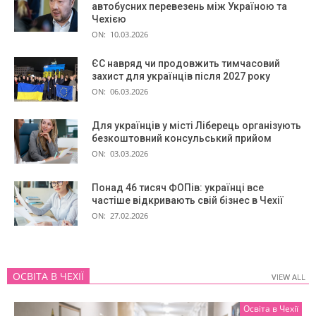
автобусних перевезень між Україною та
Чехією
ON:
10.03.2026
ЄС навряд чи продовжить тимчасовий
захист для українців після 2027 року
ON:
06.03.2026
Для українців у місті Ліберець організують
безкоштовний консульський прийом
ON:
03.03.2026
Понад 46 тисяч ФОПів: українці все
частіше відкривають свій бізнес в Чехії
ON:
27.02.2026
ОСВІТА В ЧЕХІЇ
VIEW ALL
VIEW ALL
Освіта в Чехії