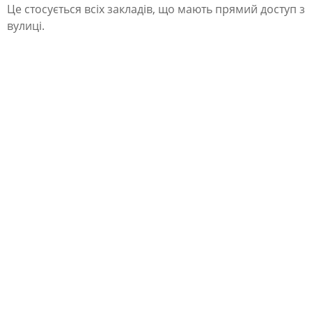
.
Це стосується всіх закладів, що мають прямий доступ з
П
вулиці.
’
я
т
ь
е
т
а
п
і
в
в
и