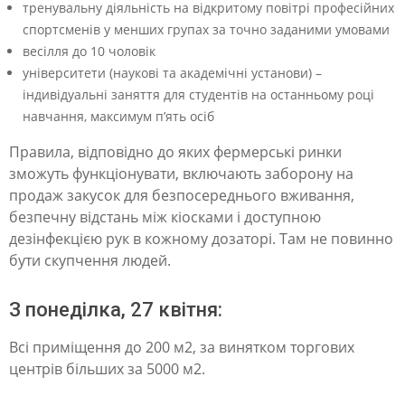
–
тренувальну діяльність на відкритому повітрі професійних
в
спортсменів у менших групах за точно заданими умовами
весілля до 10 чоловік
о
університети (наукові та академічні установи) –
с
індивідуальні заняття для студентів на останньому році
т
навчання, максимум п’ять осіб
а
Правила, відповідно до яких фермерські ринки
н
зможуть функціонувати, включають заборону на
продаж закусок для безпосереднього вживання,
н
безпечну відстань між кіосками і доступною
ю
дезінфекцією рук в кожному дозаторі. Там не повинно
ч
бути скупчення людей.
е
З понеділка, 27 квітня:
р
г
Всі приміщення до 200 м2, за винятком торгових
центрів більших за 5000 м2.
у