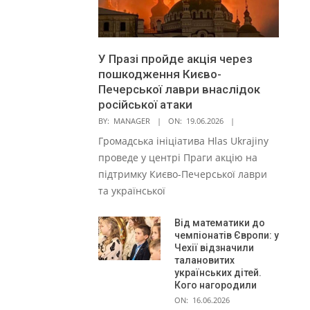
У Празі пройде акція через
пошкодження Києво-
Печерської лаври внаслідок
російської атаки
BY:
MANAGER
ON:
19.06.2026
Громадська ініціатива Hlas Ukrajiny
проведе у центрі Праги акцію на
підтримку Києво-Печерської лаври
та української
Від математики до
чемпіонатів Європи: у
Чехії відзначили
талановитих
українських дітей.
Кого нагородили
ON:
16.06.2026