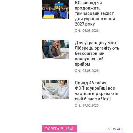
ЄС навряд чи
продовжить
тимчасовий захист
для українців після
2027 року
ON:
06.03.2026
Для українців у місті
Ліберець організують
безкоштовний
консульський
прийом
ON:
03.03.2026
Понад 46 тисяч
ФОПів: українці все
частіше відкривають
свій бізнес в Чехії
ON:
27.02.2026
ОСВІТА В ЧЕХІЇ
VIEW ALL
VIEW ALL