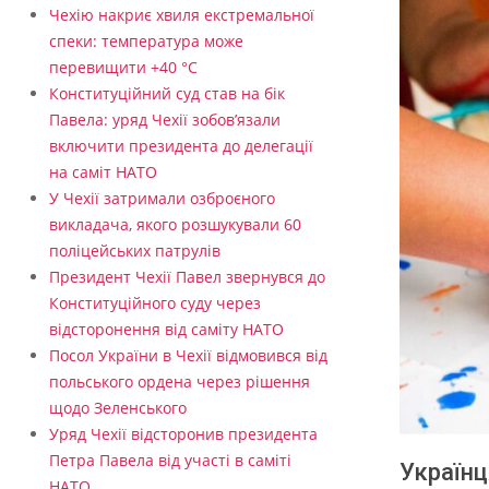
Чехію накриє хвиля екстремальної
спеки: температура може
перевищити +40 °C
Конституційний суд став на бік
Павела: уряд Чехії зобов’язали
включити президента до делегації
на саміт НАТО
У Чехії затримали озброєного
викладача, якого розшукували 60
поліцейських патрулів
Президент Чехії Павел звернувся до
Конституційного суду через
відсторонення від саміту НАТО
Посол України в Чехії відмовився від
польського ордена через рішення
щодо Зеленського
Уряд Чехії відсторонив президента
Петра Павела від участі в саміті
Українц
НАТО