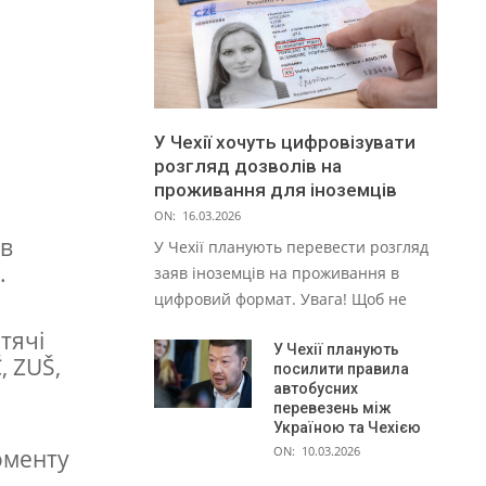
У Чехії хочуть цифровізувати
розгляд дозволів на
проживання для іноземців
ON:
16.03.2026
 в
У Чехії планують перевести розгляд
.
заяв іноземців на проживання в
цифровий формат. Увага! Щоб не
тячі
У Чехії планують
, ZUŠ,
посилити правила
автобусних
перевезень між
Україною та Чехією
ON:
10.03.2026
оменту