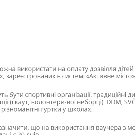
ожна використати на оплату дозвілля дітей
х, зареєстрованих в системі «Активне місто»
ть бути спортивні організації, традиційні ди
ації (скаут, волонтери-вогнеборці), DDM, SVČ
а різноманітні гуртки у школах.
азначити, що на використання ваучера з м
ачі є 30 днів.