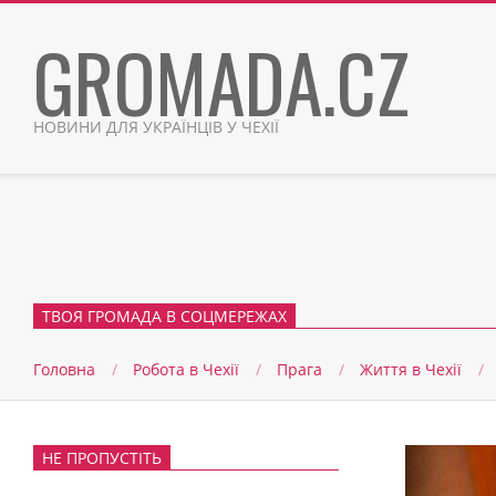
Skip
GROMADA.CZ
to
content
НОВИНИ ДЛЯ УКРАЇНЦІВ У ЧЕХІЇ
ТВОЯ ГРОМАДА В СОЦМЕРЕЖАХ
Головна
Робота в Чехії
Прага
Життя в Чеxії
НЕ ПРОПУСТІТЬ