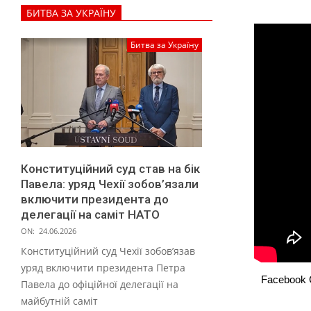
л
БИТВА ЗА УКРАЇНУ
а
т
Битва за Україну
и
г
у
р
т
Конституційний суд став на бік
к
Павела: уряд Чехії зобов’язали
і
включити президента до
делегації на саміт НАТО
в
ON:
24.06.2026
д
Конституційний суд Чехії зобов’язав
л
уряд включити президента Петра
Facebook
Павела до офіційної делегації на
я
майбутній саміт