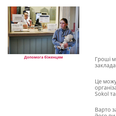
Ч
е
х
і
ї
п
р
о
Допомога біженцям
Гроші м
заклада
п
о
Це можу
н
організ
у
Sokol т
ю
т
Варто з
його вид