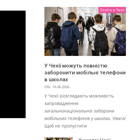
Освіта в Чехії
У Чехії можуть повністю
заборонити мобільні телефони
в школах
ON:
16.06.2026
У Чехії розглядають можливість
запровадження
загальнонаціональної заборони
мобільних телефонів у школах. Увага!
Щоб не пропустити