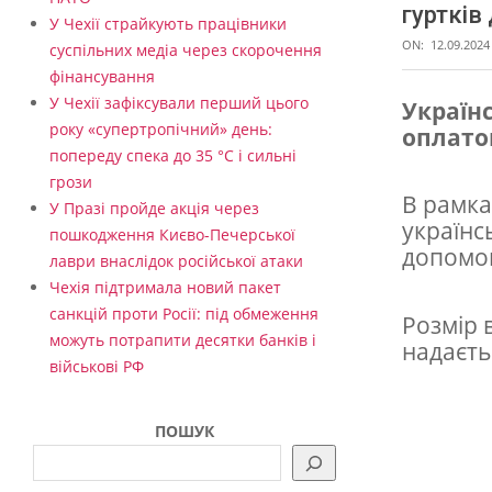
гуртків
У Чехії страйкують працівники
ON:
12.09.2024
суспільних медіа через скорочення
фінансування
У Чехії зафіксували перший цього
Україн
року «супертропічний» день:
оплатою
У
попереду спека до 35 °C і сильні
к
грози
В рамка
р
У Празі пройде акція через
українс
пошкодження Києво-Печерської
а
допомог
лаври внаслідок російської атаки
ї
Чехія підтримала новий пакет
н
санкцій проти Росії: під обмеження
Розмір 
можуть потрапити десятки банків і
надаєть
ц
військові РФ
я
м
ПОШУК
в