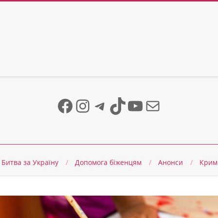
Facebook
Instagram
Telegram
TikTok
YouTube
Mail
Битва за Україну
Допомога біженцям
Анонси
Крим