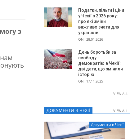
Податки, пільги і ціни
у Чехії з 2026 року:
про які зміни
важливо знати для
могу з
українців
ON:
28.01.2026
День боротьби за
инам
свободу і
демократію в Чехії:
опонують
дві дати, що змінили
історію
ON:
17.11.2025
VIEW ALL
ДОКУМЕНТИ В ЧЕХІЇ
VIEW ALL
VIEW ALL
Документи в Чехії