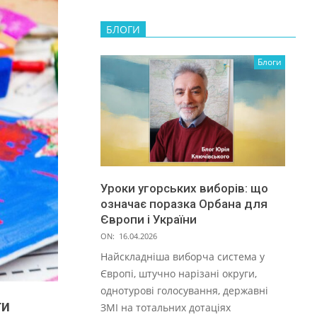
БЛОГИ
Блоги
Уроки угорських виборів: що
означає поразка Орбана для
Європи і України
ON:
16.04.2026
Найскладніша виборча система у
Європі, штучно нарізані округи,
однотурові голосування, державні
ти
ЗМІ на тотальних дотаціях