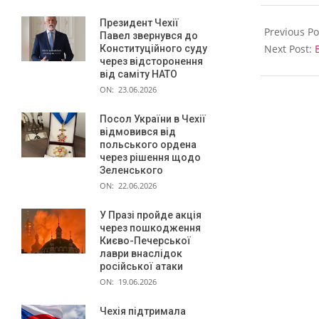
д
2024-
і
Президент Чехії
09-
Previous Po
Павел звернувся до
т
12
Next Post:
Конституційного суду
через відсторонення
е
від саміту НАТО
й
ON:
23.06.2026
Посол України в Чехії
відмовився від
польського ордена
через рішення щодо
Зеленського
ON:
22.06.2026
У Празі пройде акція
через пошкодження
Києво-Печерської
лаври внаслідок
російської атаки
ON:
19.06.2026
Чехія підтримала