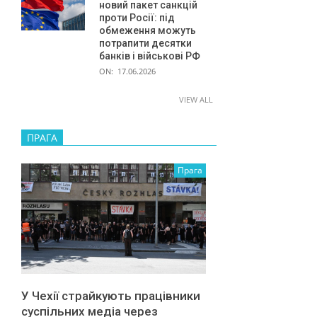
новий пакет санкцій
проти Росії: під
обмеження можуть
потрапити десятки
банків і військові РФ
ON:
17.06.2026
VIEW ALL
ПРАГА
Прага
У Чехії страйкують працівники
суспільних медіа через