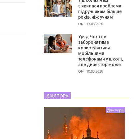
У школах Чехії
з’явилася проблема:
підручникам більше
років, ніж учням
ON:
13.03.2026
Уряд Чехії не
заборонятиме
користуватися
мобільними
телефонами у школі,
але директор може
ON:
10.03.2026
ДІАСПОРА
Діаспора