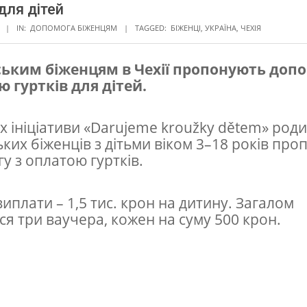
 для дітей
IN:
ДОПОМОГА БІЖЕНЦЯМ
TAGGED:
БІЖЕНЦІ
,
УКРАЇНА
,
ЧЕХІЯ
ським біженцям в Чехії пропонують допо
 гуртків для дітей.
х ініціативи «Darujeme kroužky dětem» род
ьких біженців з дітьми віком 3–18 років пр
у з оплатою гуртків.
виплати – 1,5 тис. крон на дитину. Загалом
ся три ваучера, кожен на суму 500 крон.