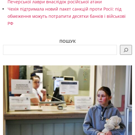
Печерської лаври внаслідок російської атаки
Чехія підтримала новий пакет санкцій проти Росії: під
обмеження можуть потрапити десятки банків і військові
РФ
ПОШУК