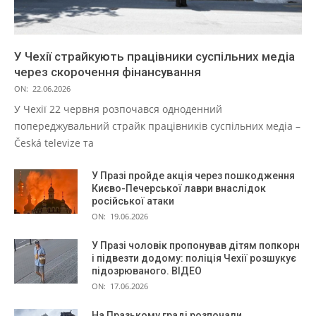
У Чехії страйкують працівники суспільних медіа
через скорочення фінансування
ON:
22.06.2026
У Чехії 22 червня розпочався одноденний
попереджувальний страйк працівників суспільних медіа –
Česká televize та
У Празі пройде акція через пошкодження
Києво-Печерської лаври внаслідок
російської атаки
ON:
19.06.2026
У Празі чоловік пропонував дітям попкорн
і підвезти додому: поліція Чехії розшукує
підозрюваного. ВІДЕО
ON:
17.06.2026
На Празькому граді розпочали