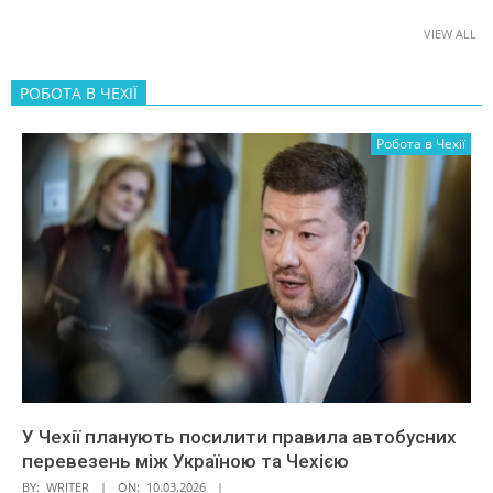
VIEW ALL
РОБОТА В ЧЕХІЇ
Робота в Чехії
У Чехії планують посилити правила автобусних
перевезень між Україною та Чехією
BY:
WRITER
ON:
10.03.2026