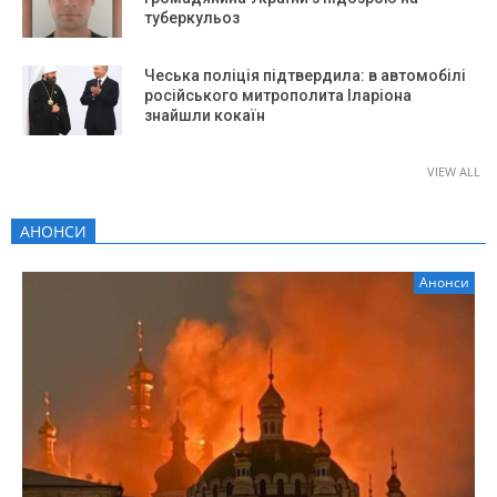
туберкульоз
Чеська поліція підтвердила: в автомобілі
російського митрополита Іларіона
знайшли кокаїн
VIEW ALL
АНОНСИ
Анонси