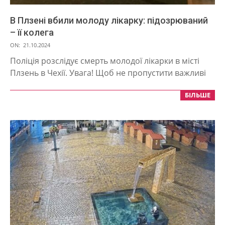
В Плзені вбили молоду лікарку: підозрюваний
– її колега
2024-
ON:
21.10.2024
10-
Поліція розслідує смерть молодої лікарки в місті
21
Плзень в Чехії. Увага! Щоб не пропустити важливі
БІЛЬШЕ