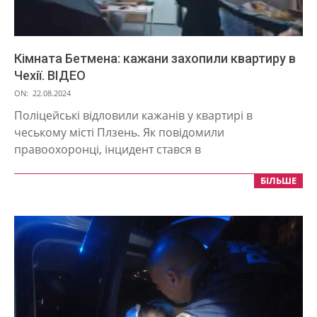
Кімната Бетмена: кажани захопили квартиру в
Чехії. ВІДЕО
2024-
ON:
22.08.2024
08-
Поліцейські відловили кажанів у квартирі в
22
чеському місті Плзень. Як повідомили
правоохоронці, інцидент стався в
БІЛЬШЕ