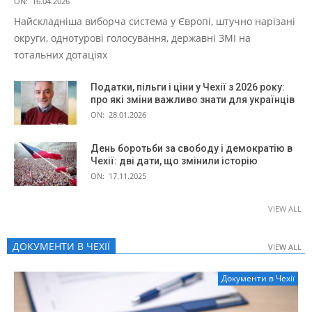
ON:
16.04.2026
Найскладніша виборча система у Європі, штучно нарізані
округи, однотурові голосування, державні ЗМІ на
тотальних дотаціях
Податки, пільги і ціни у Чехії з 2026 року:
про які зміни важливо знати для українців
ON:
28.01.2026
День боротьби за свободу і демократію в
Чехії: дві дати, що змінили історію
ON:
17.11.2025
VIEW ALL
ДОКУМЕНТИ В ЧЕХІЇ
VIEW ALL
VIEW ALL
Документи в Чехії