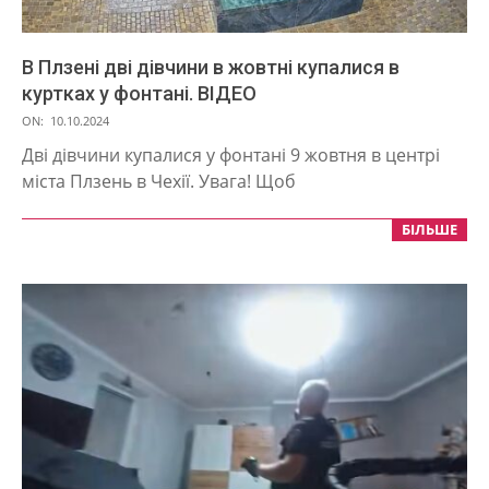
В Плзені дві дівчини в жовтні купалися в
куртках у фонтані. ВІДЕО
2024-
ON:
10.10.2024
10-
Дві дівчини купалися у фонтані 9 жовтня в центрі
10
міста Плзень в Чехії. Увага! Щоб
БІЛЬШЕ