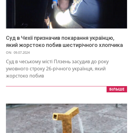
Суд в Чехії призначив покарання українцю,
який жорстоко побив шестирічного хлопчика
2024-
ON:
09.07.2024
07-
Суд в чеському місті Плзень засудив до року
09
умовного строку 26-річного українця, який
жорстоко побив
БІЛЬШЕ