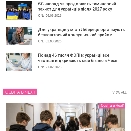
ЄС навряд чи продовжить тимчасовий
захист для українців після 2027 року
ON:
06.03.2026
Для українців у місті Ліберець організують
безкоштовний консульський прийом
ON:
03.03.2026
Понад 46 тисяч ФОПів: українці все
частіше відкривають свій бізнес в Чехії
ON:
27.02.2026
ОСВІТА В ЧЕХІЇ
VIEW ALL
VIEW ALL
Освіта в Чехії