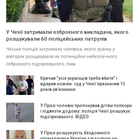
У Чехії затримали озброєного викладача, якого
розшукували 60 поліцейських патрулів
Чеська поліція затримала чоловіка, якого зранку у
вівторок розшукували як потенційно небезпечного
озброєного підозрюваного. Ним
Кричав “усіх українців треба вбити” і
вдарив ножем: суд у Чехії призначив 15
років ув’язнення
У Празі чоловік пропонував дітям попкорн
і підвезти додому: поліція Чехії розшукує
підозрюваного. ВІДЕО
У Празі розшукують бездомного
громадянина України з підозрою на