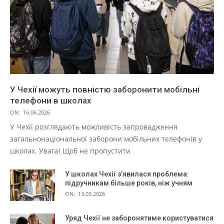
У Чехії можуть повністю заборонити мобільні
телефони в школах
ON:
16.06.2026
У Чехії розглядають можливість запровадження
загальнонаціональної заборони мобільних телефонів у
школах. Увага! Щоб не пропустити
У школах Чехії з’явилася проблема:
підручникам більше років, ніж учням
ON:
13.03.2026
Уряд Чехії не заборонятиме користуватися