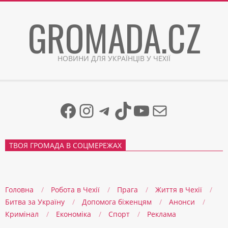
Skip
GROMADA.CZ
to
content
НОВИНИ ДЛЯ УКРАЇНЦІВ У ЧЕХІЇ
Facebook
Instagram
Telegram
TikTok
YouTube
Mail
ТВОЯ ГРОМАДА В СОЦМЕРЕЖАХ
Головна
Робота в Чехії
Прага
Життя в Чеxії
Битва за Україну
Допомога біженцям
Анонси
Кримінал
Економіка
Спорт
Реклама