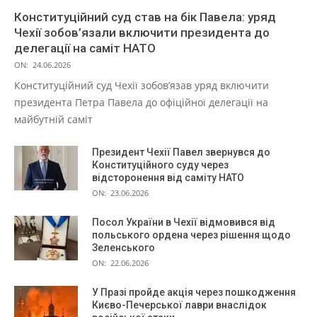
Конституційний суд став на бік Павела: уряд
Чехії зобов’язали включити президента до
делегації на саміт НАТО
ON:
24.06.2026
Конституційний суд Чехії зобов’язав уряд включити
президента Петра Павела до офіційної делегації на
майбутній саміт
Президент Чехії Павел звернувся до
Конституційного суду через
відсторонення від саміту НАТО
ON:
23.06.2026
Посол України в Чехії відмовився від
польського ордена через рішення щодо
Зеленського
ON:
22.06.2026
У Празі пройде акція через пошкодження
Києво-Печерської лаври внаслідок