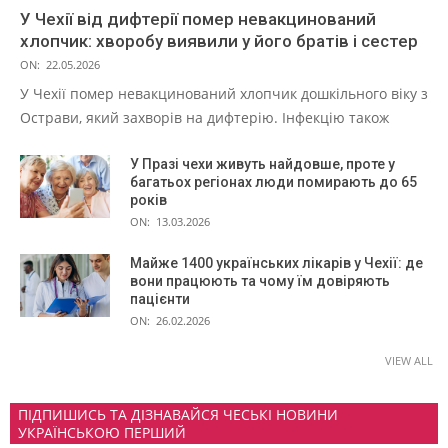
У Чехії від дифтерії помер невакцинований
хлопчик: хворобу виявили у його братів і сестер
ON:
22.05.2026
У Чехії помер невакцинований хлопчик дошкільного віку з
Острави, який захворів на дифтерію. Інфекцію також
У Празі чехи живуть найдовше, проте у
багатьох регіонах люди помирають до 65
років
ON:
13.03.2026
Майже 1400 українських лікарів у Чехії: де
вони працюють та чому їм довіряють
пацієнти
ON:
26.02.2026
VIEW ALL
ПІДПИШИСЬ ТА ДІЗНАВАЙСЯ ЧЕСЬКІ НОВИНИ
УКРАЇНСЬКОЮ ПЕРШИЙ