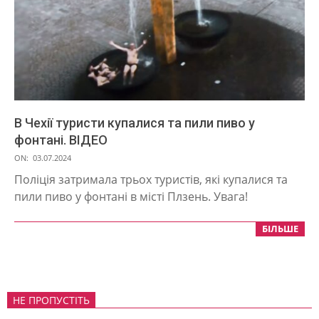
В Чехії туристи купалися та пили пиво у
фонтані. ВІДЕО
2024-
ON:
03.07.2024
07-
Поліція затримала трьох туристів, які купалися та
03
пили пиво у фонтані в місті Плзень. Увага!
БІЛЬШЕ
НЕ ПРОПУСТІТЬ