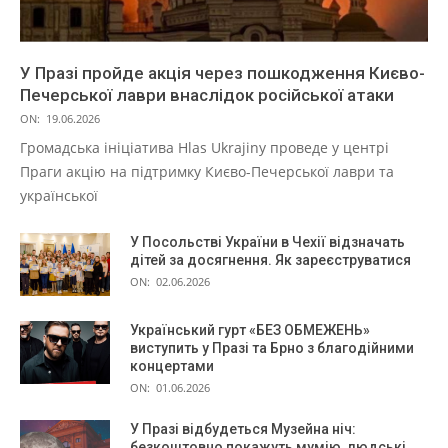
У Празі пройде акція через пошкодження Києво-
Печерської лаври внаслідок російської атаки
ON:
19.06.2026
Громадська ініціатива Hlas Ukrajiny проведе у центрі
Праги акцію на підтримку Києво-Печерської лаври та
української
У Посольстві України в Чехії відзначать
дітей за досягнення. Як зареєструватися
ON:
02.06.2026
Український гурт «БЕЗ ОБМЕЖЕНЬ»
виступить у Празі та Брно з благодійними
концертами
ON:
01.06.2026
У Празі відбудеться Музейна ніч:
безкоштовно покажуть мумію, людські