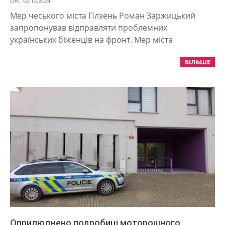
ON:
02.12.2024
12-
Мер чеського міста Плзень Роман Заржицький
02
запропонував відправляти проблемних
українських біженців на фронт. Мер міста
БІЛЬШЕ
Оприлюднено подробиці моторошного