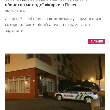
вбивства молодої лікарки в Плзені
2024-
ON:
22.10.2024
10-
Лікар в Плзені вбив свою колежанку, зарубавши її
22
сокирою. Також він зґвалтував та намагався
задушити
БІЛЬШЕ