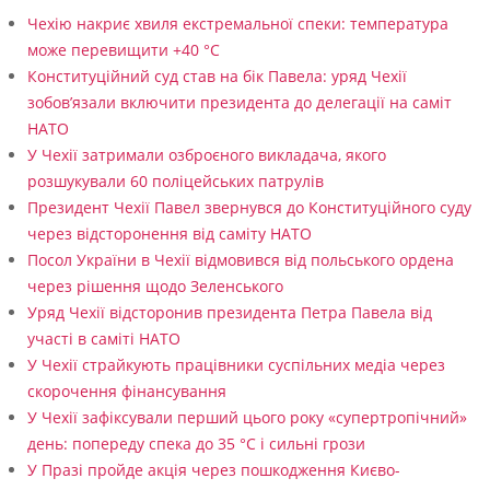
Чехію накриє хвиля екстремальної спеки: температура
може перевищити +40 °C
Конституційний суд став на бік Павела: уряд Чехії
зобов’язали включити президента до делегації на саміт
НАТО
У Чехії затримали озброєного викладача, якого
розшукували 60 поліцейських патрулів
Президент Чехії Павел звернувся до Конституційного суду
через відсторонення від саміту НАТО
Посол України в Чехії відмовився від польського ордена
через рішення щодо Зеленського
Уряд Чехії відсторонив президента Петра Павела від
участі в саміті НАТО
У Чехії страйкують працівники суспільних медіа через
скорочення фінансування
У Чехії зафіксували перший цього року «супертропічний»
день: попереду спека до 35 °C і сильні грози
У Празі пройде акція через пошкодження Києво-