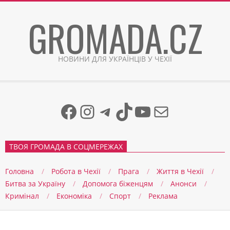
Skip
GROMADA.CZ
to
content
НОВИНИ ДЛЯ УКРАЇНЦІВ У ЧЕХІЇ
Facebook
Instagram
Telegram
TikTok
YouTube
Mail
ТВОЯ ГРОМАДА В СОЦМЕРЕЖАХ
Головна
Робота в Чехії
Прага
Життя в Чеxії
Битва за Україну
Допомога біженцям
Анонси
Кримінал
Економіка
Спорт
Реклама