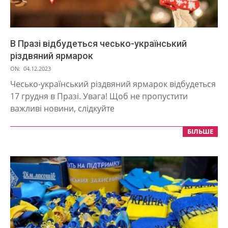
В Празі відбудеться чесько-український
різдвяний ярмарок
2023-
ON:
04.12.2023
12-
Чесько-український різдвяний ярмарок відбудеться
04
17 грудня в Празі. Увага! Щоб не пропустити
важливі новини, слідкуйте
БІЛЬШЕ