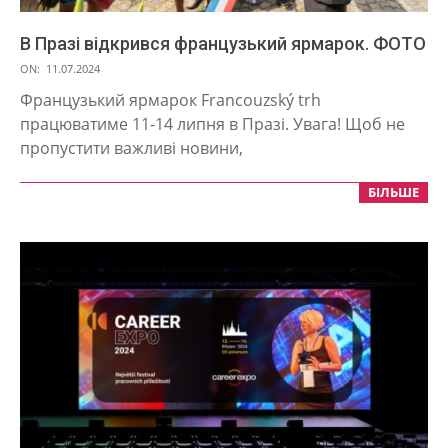
В Празі відкрився французький ярмарок. ФОТО
2024-
ON:
11.07.2024
07-
Французький ярмарок Francouzský trh
11
працюватиме 11-14 липня в Празі. Увага! Щоб не
пропустити важливі новини,
БІЛЬШЕ