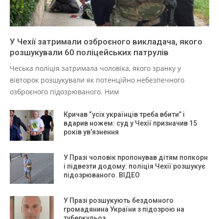
У Чехії затримали озброєного викладача, якого
розшукували 60 поліцейських патрулів
Чеська поліція затримала чоловіка, якого зранку у
вівторок розшукували як потенційно небезпечного
озброєного підозрюваного. Ним
Кричав “усіх українців треба вбити” і
вдарив ножем: суд у Чехії призначив 15
років ув’язнення
У Празі чоловік пропонував дітям попкорн
і підвезти додому: поліція Чехії розшукує
підозрюваного. ВІДЕО
У Празі розшукують бездомного
громадянина України з підозрою на
туберкульоз