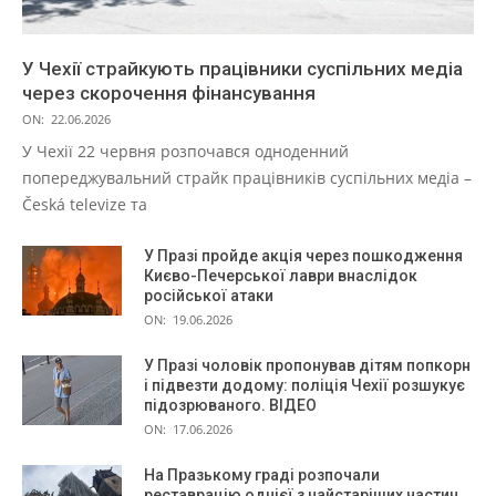
У Чехії страйкують працівники суспільних медіа
через скорочення фінансування
ON:
22.06.2026
У Чехії 22 червня розпочався одноденний
попереджувальний страйк працівників суспільних медіа –
Česká televize та
У Празі пройде акція через пошкодження
Києво-Печерської лаври внаслідок
російської атаки
ON:
19.06.2026
У Празі чоловік пропонував дітям попкорн
і підвезти додому: поліція Чехії розшукує
підозрюваного. ВІДЕО
ON:
17.06.2026
На Празькому граді розпочали
реставрацію однієї з найстаріших частин