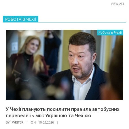
VIEW ALL
РОБОТА В ЧЕХІЇ
Робота в Чехії
У Чехії планують посилити правила автобусних
перевезень між Україною та Чехією
BY:
WRITER
ON:
10.03.2026