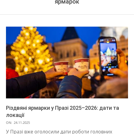
ярмарок
Різдвяні ярмарки у Празі 2025–2026: дати та
локації
2025-
ON:
24.11.2025
11-
У Празі вже оголосили дати роботи головних