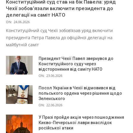
Конституційний суд став на бік Павела: уряд
Чехії зобов’язали включити президента до
делегації на саміт НАТО
ON:
24.06.2026
Конституційний суд Чехії зобов’язав уряд включити
президента Петра Павела до офіційної делегації на
майбутній саміт
Президент Чехії Павел звернувся до
Конституційного суду через
відсторонення від саміту НАТО
ON:
23.06.2026
Посол України в Чехії відмовився від
польського ордена через рішення щодо
Зеленського
ON:
22.06.2026
У Празі пройде акція через пошкодження
Києво-Печерської лаври внаслідок
російської атаки