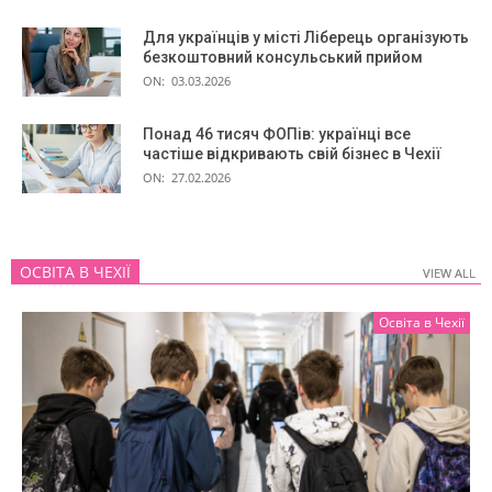
Для українців у місті Ліберець організують
безкоштовний консульський прийом
ON:
03.03.2026
Понад 46 тисяч ФОПів: українці все
частіше відкривають свій бізнес в Чехії
ON:
27.02.2026
ОСВІТА В ЧЕХІЇ
VIEW ALL
VIEW ALL
Освіта в Чехії