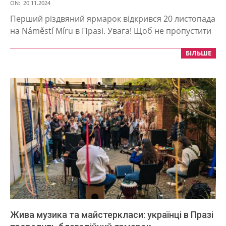
2024-
ON:
20.11.2024
11-
Перший різдвяний ярмарок відкрився 20 листопада
20
на Náměstí Míru в Празі. Увага! Щоб не пропустити
БІЛЬШЕ
Жива музика та майстеркласи: українці в Празі