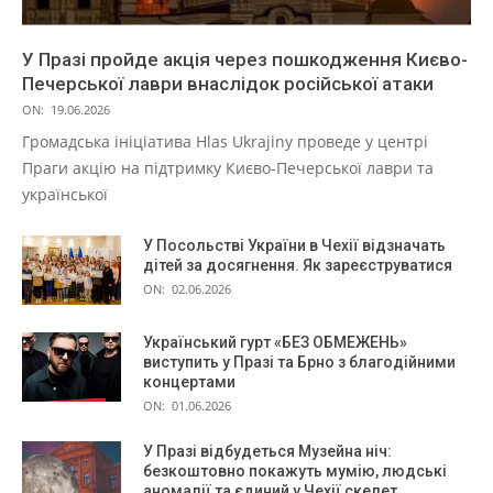
У Празі пройде акція через пошкодження Києво-
Печерської лаври внаслідок російської атаки
ON:
19.06.2026
Громадська ініціатива Hlas Ukrajiny проведе у центрі
Праги акцію на підтримку Києво-Печерської лаври та
української
У Посольстві України в Чехії відзначать
дітей за досягнення. Як зареєструватися
ON:
02.06.2026
Український гурт «БЕЗ ОБМЕЖЕНЬ»
виступить у Празі та Брно з благодійними
концертами
ON:
01.06.2026
У Празі відбудеться Музейна ніч:
безкоштовно покажуть мумію, людські
аномалії та єдиний у Чехії скелет