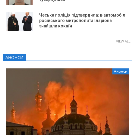
Чеська поліція підтвердила: в автомобілі
російського митрополита Іларіона
знайшли кокаїн
VIEW ALL
АНОНСИ
Анонси