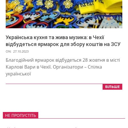
Українська кухня та жива музика: в Чехії
відбудеться ярмарок для збору коштів на ЗСУ
2023-
ON:
27.10.2023
10-
Благодійний ярмарок відбудеться 28 жовтня в місті
27
Карлові Вари в Чехії. Організатори – Спілка
української
БІЛЬШЕ
НЕ ПРОПУСТІТЬ