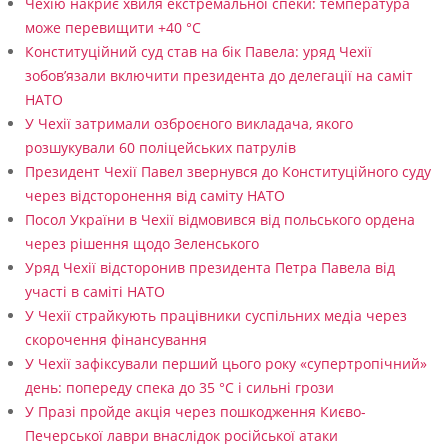
Чехію накриє хвиля екстремальної спеки: температура
може перевищити +40 °C
Конституційний суд став на бік Павела: уряд Чехії
зобов’язали включити президента до делегації на саміт
НАТО
У Чехії затримали озброєного викладача, якого
розшукували 60 поліцейських патрулів
Президент Чехії Павел звернувся до Конституційного суду
через відсторонення від саміту НАТО
Посол України в Чехії відмовився від польського ордена
через рішення щодо Зеленського
Уряд Чехії відсторонив президента Петра Павела від
участі в саміті НАТО
У Чехії страйкують працівники суспільних медіа через
скорочення фінансування
У Чехії зафіксували перший цього року «супертропічний»
день: попереду спека до 35 °C і сильні грози
У Празі пройде акція через пошкодження Києво-
Печерської лаври внаслідок російської атаки