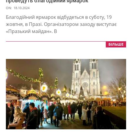
проведуть благодійний ярмарок
2024-
ON:
18.10.2024
10-
Благодійний ярмарок відбудеться в суботу, 19
18
жовтня, в Празі. Організатором заходу виступає
«Празький майдан». В
БІЛЬШЕ