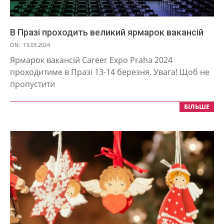
В Празі проходить великий ярмарок вакансій
2024-
ON:
13.03.2024
03-
Ярмарок вакансій Career Expo Praha 2024
13
проходитиме в Празі 13-14 березня. Увага! Щоб не
пропустити
БІЛЬШЕ