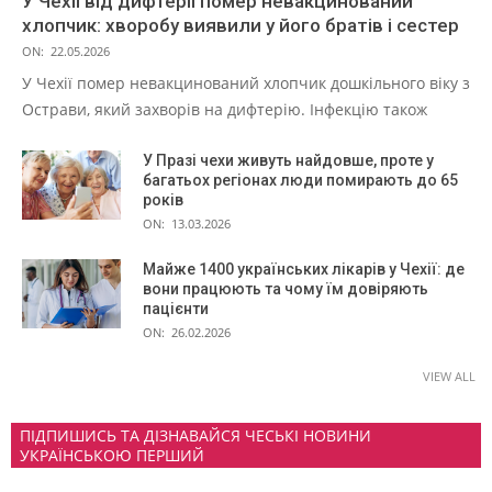
У Чехії від дифтерії помер невакцинований
хлопчик: хворобу виявили у його братів і сестер
ON:
22.05.2026
У Чехії помер невакцинований хлопчик дошкільного віку з
Острави, який захворів на дифтерію. Інфекцію також
У Празі чехи живуть найдовше, проте у
багатьох регіонах люди помирають до 65
років
ON:
13.03.2026
Майже 1400 українських лікарів у Чехії: де
вони працюють та чому їм довіряють
пацієнти
ON:
26.02.2026
VIEW ALL
ПІДПИШИСЬ ТА ДІЗНАВАЙСЯ ЧЕСЬКІ НОВИНИ
УКРАЇНСЬКОЮ ПЕРШИЙ