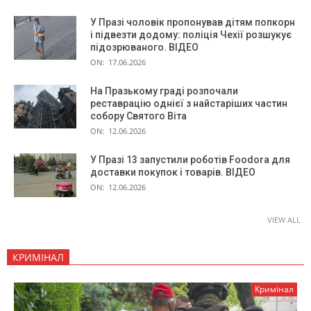
У Празі чоловік пропонував дітям попкорн
і підвезти додому: поліція Чехії розшукує
підозрюваного. ВІДЕО
ON:
17.06.2026
На Празькому граді розпочали
реставрацію однієї з найстаріших частин
собору Святого Віта
ON:
12.06.2026
У Празі 13 запустили роботів Foodora для
доставки покупок і товарів. ВІДЕО
ON:
12.06.2026
VIEW ALL
КРИМІНАЛ
Кримінал