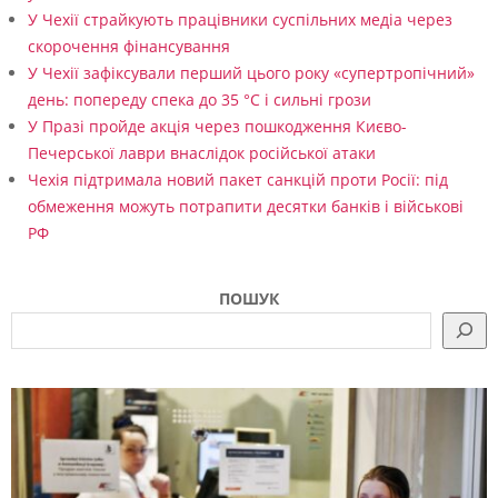
У Чехії страйкують працівники суспільних медіа через
скорочення фінансування
У Чехії зафіксували перший цього року «супертропічний»
день: попереду спека до 35 °C і сильні грози
У Празі пройде акція через пошкодження Києво-
Печерської лаври внаслідок російської атаки
Чехія підтримала новий пакет санкцій проти Росії: під
обмеження можуть потрапити десятки банків і військові
РФ
ПОШУК