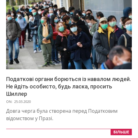
Податкові органи борються із навалом людей.
Не йдіть особисто, будь ласка, просить
Шиллер
2020-
ON:
25.03.2020
03-
Довга черга була створена перед Податковим
25
відомством у Празі.
БІЛЬШЕ