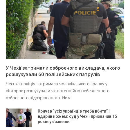
У Чехії затримали озброєного викладача, якого
розшукували 60 поліцейських патрулів
Чеська поліція затримала чоловіка, якого зранку у
вівторок розшукували як потенційно небезпечного
озброєного підозрюваного. Ним
Кричав “усіх українців треба вбити” і
вдарив ножем: суд у Чехії призначив 15
років ув’язнення