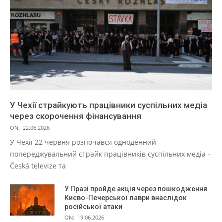
У Чехії страйкують працівники суспільних медіа
через скорочення фінансування
ON:
22.06.2026
У Чехії 22 червня розпочався одноденний
попереджувальний страйк працівників суспільних медіа –
Česká televize та
У Празі пройде акція через пошкодження
Києво-Печерської лаври внаслідок
російської атаки
ON:
19.06.2026