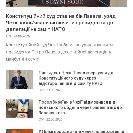
Конституційний суд став на бік Павела: уряд
Чехії зобов’язали включити президента до
делегації на саміт НАТО
ON:
24.06.2026
Конституційний суд Чехії зобов’язав уряд включити
президента Петра Павела до офіційної делегації на
майбутній саміт
Президент Чехії Павел звернувся до
Конституційного суду через
відсторонення від саміту НАТО
ON:
23.06.2026
Посол України в Чехії відмовився від
польського ордена через рішення щодо
Зеленського
ON:
22.06.2026
У Празі пройде акція через пошкодження