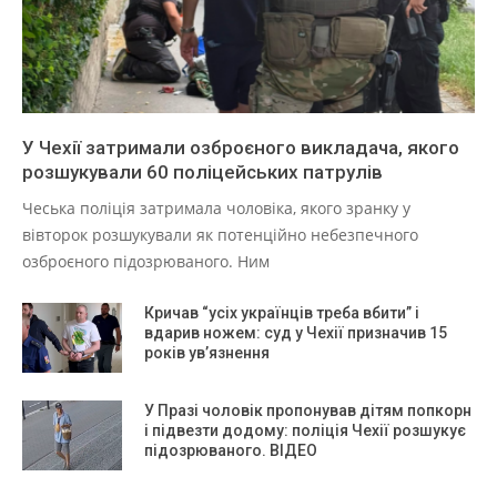
У Чехії затримали озброєного викладача, якого
розшукували 60 поліцейських патрулів
Чеська поліція затримала чоловіка, якого зранку у
вівторок розшукували як потенційно небезпечного
озброєного підозрюваного. Ним
Кричав “усіх українців треба вбити” і
вдарив ножем: суд у Чехії призначив 15
років ув’язнення
У Празі чоловік пропонував дітям попкорн
і підвезти додому: поліція Чехії розшукує
підозрюваного. ВІДЕО