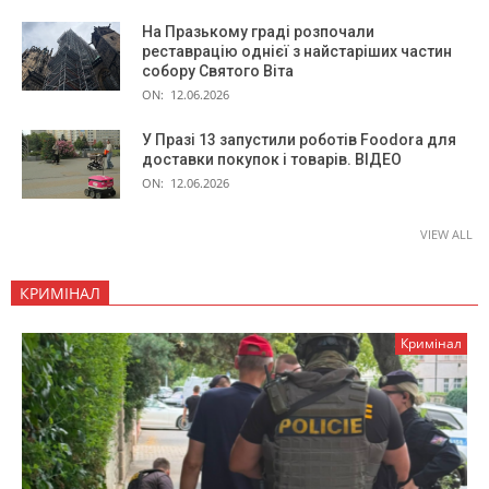
На Празькому граді розпочали
реставрацію однієї з найстаріших частин
собору Святого Віта
ON:
12.06.2026
У Празі 13 запустили роботів Foodora для
доставки покупок і товарів. ВІДЕО
ON:
12.06.2026
VIEW ALL
КРИМІНАЛ
Кримінал