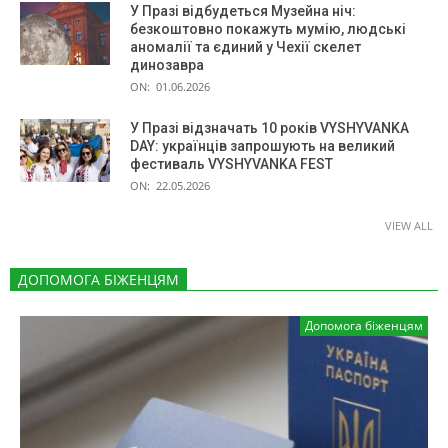
У Празі відбудеться Музейна ніч:
безкоштовно покажуть мумію, людські
аномалії та єдиний у Чехії скелет
динозавра
ON:
01.06.2026
У Празі відзначать 10 років VYSHYVANKA
DAY: українців запрошують на великий
фестиваль VYSHYVANKA FEST
ON:
22.05.2026
VIEW ALL
ДОПОМОГА БІЖЕНЦЯМ
Допомога біженцям