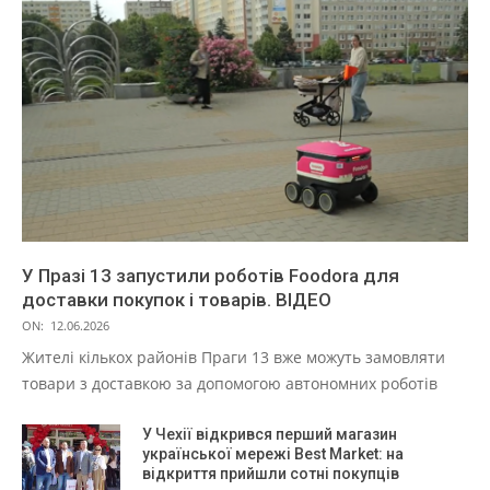
У Празі 13 запустили роботів Foodora для
доставки покупок і товарів. ВІДЕО
ON:
12.06.2026
Жителі кількох районів Праги 13 вже можуть замовляти
товари з доставкою за допомогою автономних роботів
У Чехії відкрився перший магазин
української мережі Best Market: на
відкриття прийшли сотні покупців