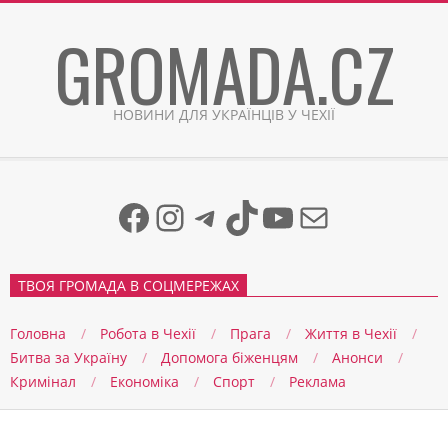
Skip
GROMADA.CZ
to
content
НОВИНИ ДЛЯ УКРАЇНЦІВ У ЧЕХІЇ
Facebook
Instagram
Telegram
TikTok
YouTube
Mail
ТВОЯ ГРОМАДА В СОЦМЕРЕЖАХ
Головна
Робота в Чехії
Прага
Життя в Чеxії
Битва за Україну
Допомога біженцям
Анонси
Кримінал
Економіка
Спорт
Реклама