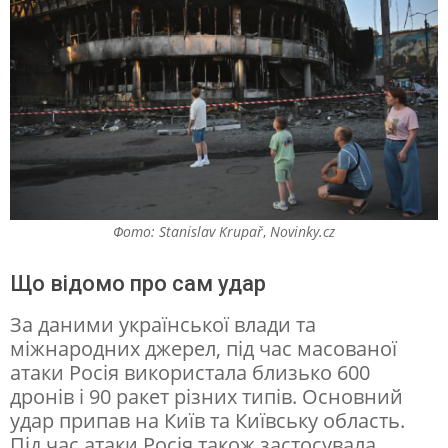
в
к
а
д
р
и
з
Фото: Stanislav Krupař
,
Novinky.cz
м
і
Що відомо про сам удар
с
За даними української влади та
ц
міжнародних джерел, під час масованої
я
атаки Росія використала близько 600
дронів і 90 ракет різних типів. Основний
о
удар припав на Київ та Київську область.
д
Під час атаки Росія також застосувала