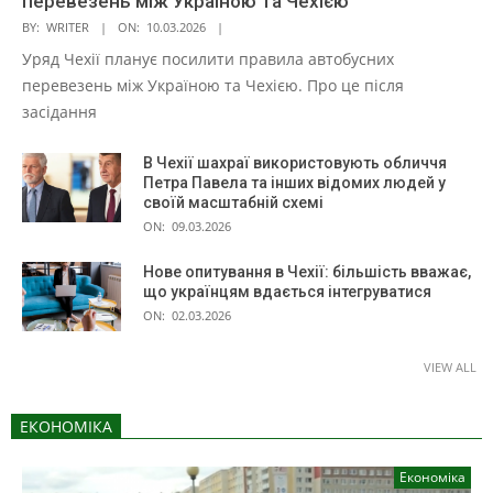
перевезень між Україною та Чехією
BY:
WRITER
ON:
10.03.2026
Уряд Чехії планує посилити правила автобусних
перевезень між Україною та Чехією. Про це після
засідання
В Чехії шахраї використовують обличчя
Петра Павела та інших відомих людей у
своїй масштабній схемі
ON:
09.03.2026
Нове опитування в Чехії: більшість вважає,
що українцям вдається інтегруватися
ON:
02.03.2026
VIEW ALL
ЕКОНОМІКА
Економіка