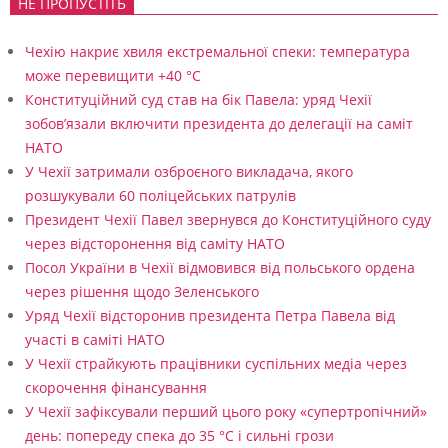
НЕ ПРОПУСТІТЬ
Чехію накриє хвиля екстремальної спеки: температура
може перевищити +40 °C
Конституційний суд став на бік Павела: уряд Чехії
зобов’язали включити президента до делегації на саміт
НАТО
У Чехії затримали озброєного викладача, якого
розшукували 60 поліцейських патрулів
Президент Чехії Павел звернувся до Конституційного суду
через відсторонення від саміту НАТО
Посол України в Чехії відмовився від польського ордена
через рішення щодо Зеленського
Уряд Чехії відсторонив президента Петра Павела від
участі в саміті НАТО
У Чехії страйкують працівники суспільних медіа через
скорочення фінансування
У Чехії зафіксували перший цього року «супертропічний»
день: попереду спека до 35 °C і сильні грози