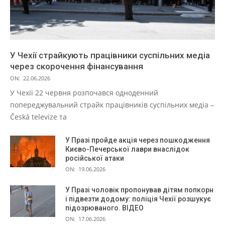
У Чехії страйкують працівники суспільних медіа
через скорочення фінансування
ON:
22.06.2026
У Чехії 22 червня розпочався одноденний
попереджувальний страйк працівників суспільних медіа –
Česká televize та
У Празі пройде акція через пошкодження
Києво-Печерської лаври внаслідок
російської атаки
ON:
19.06.2026
У Празі чоловік пропонував дітям попкорн
і підвезти додому: поліція Чехії розшукує
підозрюваного. ВІДЕО
ON:
17.06.2026