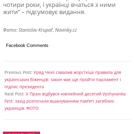
чотири роки, і українці вчаться з ними
х
жити” – підсумовує видання.
у
д
Фото: Stanislav Krupař
,
Novinky.cz
а
р
Facebook Comments
і
в
2026-
п
05-
Previous Post:
Уряд Чехії схвалив жорсткіші правила для
25
українських біженців: закон має ще пройти парламент і
о
підпис президента
К
Next Post:
У Празі відбувся ювілейний десятий Vyshyvanka
и
Fest: захід розпочали вшануванням пам’яті загиблих
українців. ФОТО
є
в
у