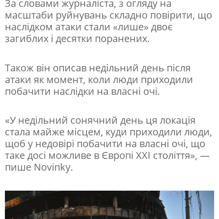
За словами журналіста, з огляду на
с
масштаби руйнувань складно повірити, що
п
наслідком атаки стали «лише» двоє
загиблих і десятки поранених.
о
н
Також він описав недільний день після
д
атаки як момент, коли люди приходили
е
побачити наслідки на власні очі.
н
т
«У недільний сонячний день ця локація
стала майже місцем, куди приходили люди,
п
щоб у недовірі побачити на власні очі, що
о
таке досі можливе в Європі XXI століття», —
к
пише Novinky.
а
з
а