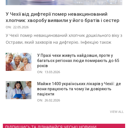
У Чехії від дифтерії помер невакцинований
хлопчик: хворобу виявили у його братів і сестер
ON:
22.05.2026
У Чехії помер невакцинований хлопчик дошкільного віку з
Острави, який захворів на дифтерію. Інфекцію також
У Празі чехи живуть найдовше, проте у
багатьох регіонах люди помирають до 65
років
ON:
13.03.2026
Майже 1400 українських лікарів у Чехії: де
вони працюють та чому їм довіряють
пацієнти
ON:
26.02.2026
VIEW ALL
ПІДПИШИСЬ ТА ДІЗНАВАЙСЯ ЧЕСЬКІ НОВИНИ