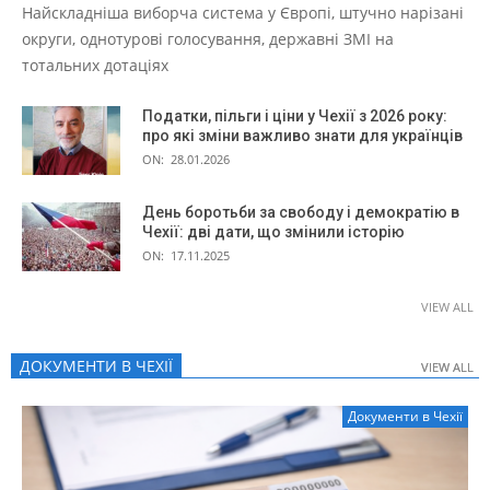
Найскладніша виборча система у Європі, штучно нарізані
округи, однотурові голосування, державні ЗМІ на
тотальних дотаціях
Податки, пільги і ціни у Чехії з 2026 року:
про які зміни важливо знати для українців
ON:
28.01.2026
День боротьби за свободу і демократію в
Чехії: дві дати, що змінили історію
ON:
17.11.2025
VIEW ALL
ДОКУМЕНТИ В ЧЕХІЇ
VIEW ALL
VIEW ALL
Документи в Чехії