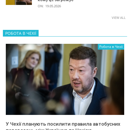
ON:
19.05.2026
VIEW ALL
РОБОТА В ЧЕХІЇ
Робота в Чехії
У Чехії планують посилити правила автобусних