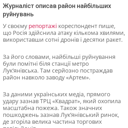
и
Журналіст описав район найбільших
руйнувань
в
е
У своєму
репортажі
кореспондент пише,
що Росія здійснила атаку кількома хвилями,
у
використавши сотні дронів і десятки ракет.
X
X
За його словами, найбільші руйнування
I
були помітні біля станції метро
с
Лук’янівська. Там серйозно постраждав
район навколо заводу «Артем».
т
о
За даними українських медіа, прямого
л
удару зазнав ТРЦ «Квадрат», який охопила
і
масштабна пожежа. Також значних
пошкоджень зазнав Лук’янівський ринок,
т
де згоріла велика частина торгових
т