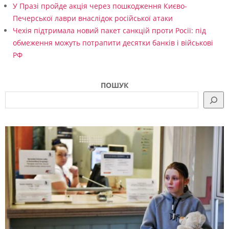
У Празі пройде акція через пошкодження Києво-
Печерської лаври внаслідок російської атаки
Чехія підтримала новий пакет санкцій проти Росії: під
обмеження можуть потрапити десятки банків і військові
РФ
ПОШУК