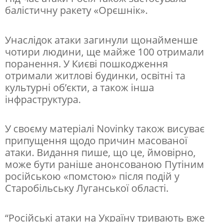
н
балістичну ракету «Орєшнік».
о
Унаслідок атаки загинули щонайменше
г
чотири людини, ще майже 100 отримали
о
поранення. У Києві пошкодження
з
отримали житлові будинки, освітні та
культурні об’єкти, а також інша
н
інфраструктура.
а
й
У своєму матеріалі Novinky також висуває
б
припущення щодо причин масованої
і
атаки. Видання пише, що це, ймовірно,
може бути раніше анонсованою Путіним
л
російською «помстою» після подій у
ь
Старобільську Луганської області.
ш
и
“Російські атаки на Україну тривають вже