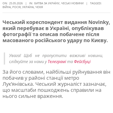
ON:
25.05.2026
IN:
БИТВА ЗА УКРАЇНУ
,
ЧЕСЬКІ НОВИНИ
TAGGED:
ВІЙНА
,
РОСІЯ
,
УКРАЇНА
,
ЧЕХІЯ
Чеський кореспондент видання Novinky,
який перебуває в Україні, опублікував
«
фотографії та описав побачене після
В
масованого російського удару по Києву.
а
ж
Увага! Щоб не пропустити важливі новини,
к
слідкуйте за нами у
Телеграмі
та
Фейсбуці
о
За його словами, найбільші руйнування він
п
побачив у районі станції метро
Лук’янівська. Чеський журналіст зазначає,
о
що масштаби пошкоджень справили на
в
нього сильне враження.
і
р