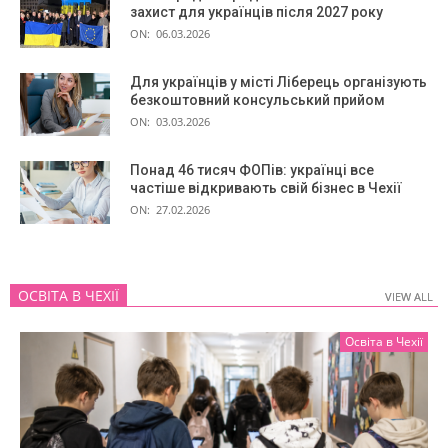
захист для українців після 2027 року
ON:
06.03.2026
Для українців у місті Ліберець організують
безкоштовний консульський прийом
ON:
03.03.2026
Понад 46 тисяч ФОПів: українці все
частіше відкривають свій бізнес в Чехії
ON:
27.02.2026
ОСВІТА В ЧЕХІЇ
VIEW ALL
VIEW ALL
Освіта в Чехії