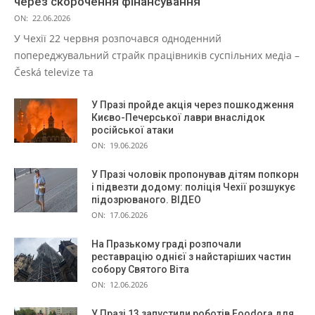
через скорочення фінансування
ON:
22.06.2026
У Чехії 22 червня розпочався одноденний
попереджувальний страйк працівників суспільних медіа –
Česká televize та
У Празі пройде акція через пошкодження
Києво-Печерської лаври внаслідок
російської атаки
ON:
19.06.2026
У Празі чоловік пропонував дітям попкорн
і підвезти додому: поліція Чехії розшукує
підозрюваного. ВІДЕО
ON:
17.06.2026
На Празькому граді розпочали
реставрацію однієї з найстаріших частин
собору Святого Віта
ON:
12.06.2026
У Празі 13 запустили роботів Foodora для