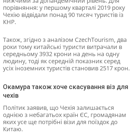
нижчими за допандемічний рівень. Для
н
порівняння: у першому кварталі 2019 року
н
Чехію відвідали понад 90 тисяч туристів із
КНР.
я
в
Також, згідно з аналізом CzechTourism, два
і
роки тому китайські туристи витрачали в
з
середньому 3932 крони на день на одну
д
людину, тоді як середній показник серед
усіх іноземних туристів становив 2517 крон.
л
я
Окамура також хоче скасування віз для
ч
чехів
е
Політик заявив, що Чехія залишається
х
однією з небагатьох країн ЄС, громадянам
і
яких усе ще потрібні візи для поїздок до
в
Китаю.