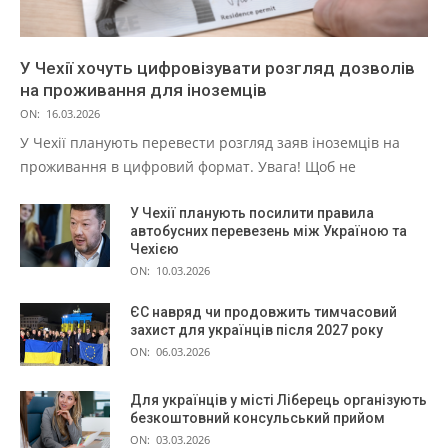
У Чехії хочуть цифровізувати розгляд дозволів
на проживання для іноземців
ON:
16.03.2026
У Чехії планують перевести розгляд заяв іноземців на
проживання в цифровий формат. Увага! Щоб не
У Чехії планують посилити правила
автобусних перевезень між Україною та
Чехією
ON:
10.03.2026
ЄС навряд чи продовжить тимчасовий
захист для українців після 2027 року
ON:
06.03.2026
Для українців у місті Ліберець організують
безкоштовний консульський прийом
ON:
03.03.2026