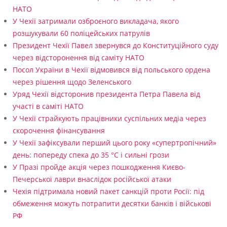
НАТО
У Чехії затримали озброєного викладача, якого
розшукували 60 поліцейських патрулів
Президент Чехії Павел звернувся до Конституційного суду
через відсторонення від саміту НАТО
Посол України в Чехії відмовився від польського ордена
через рішення щодо Зеленського
Уряд Чехії відсторонив президента Петра Павела від
участі в саміті НАТО
У Чехії страйкують працівники суспільних медіа через
скорочення фінансування
У Чехії зафіксували перший цього року «супертропічний»
день: попереду спека до 35 °C і сильні грози
У Празі пройде акція через пошкодження Києво-
Печерської лаври внаслідок російської атаки
Чехія підтримала новий пакет санкцій проти Росії: під
обмеження можуть потрапити десятки банків і військові
РФ