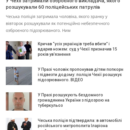
У Чехії затримали озброєного викладача, якого
розшукували 60 поліцейських патрулів
Чеська поліція затримала чоловіка, якого зранку у
вівторок розшукували як потенційно небезпечного
озброєного підозрюваного. Ним
Кричав “усіх українців треба вбити” і
вдарив ножем: суд у Чехії призначив 15
років ув’язнення
У Празі чоловік пропонував дітям попкорн
і підвезти додому: поліція Чехії розшукує
підозрюваного. ВІДЕО
У Празі розшукують бездомного
громадянина України з підозрою на
туберкульоз
Чеська поліція підтвердила: в автомобілі
російського митрополита Іларіона