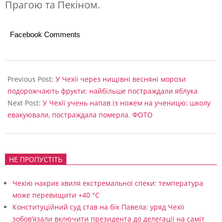
Прагою та Пекіном.
Facebook Comments
2026-
05-
Previous Post:
У Чехії через нищівні весняні морози
20
подорожчають фрукти: найбільше постраждали яблука
Next Post:
У Чехії учень напав із ножем на ученицю: школу
евакуювали, постраждала померла. ФОТО
НЕ ПРОПУСТІТЬ
Чехію накриє хвиля екстремальної спеки: температура
може перевищити +40 °C
Конституційний суд став на бік Павела: уряд Чехії
зобов’язали включити президента до делегації на саміт