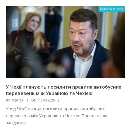
Робота в Чехії
У Чехії планують посилити правила автобусних
перевезень між Україною та Чехією
BY:
WRITER
ON:
10.03.2026
Уряд Чехії планує посилити правила автобусних
перевезень між Україною та Чехією. Про це після
засідання