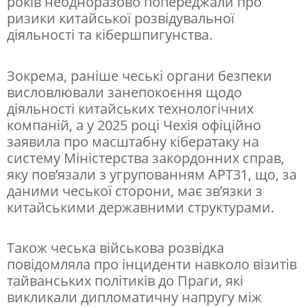
років неодноразово попереджали про
ризики китайської розвідувальної
діяльності та кібершпигунства.
Зокрема, раніше чеські органи безпеки
висловлювали занепокоєння щодо
діяльності китайських технологічних
компаній, а у 2025 році Чехія офіційно
заявила про масштабну кібератаку на
систему Міністерства закордонних справ,
яку пов’язали з угрупованням APT31, що, за
даними чеської сторони, має зв’язки з
китайськими державними структурами.
Також чеська військова розвідка
повідомляла про інциденти навколо візитів
тайванських політиків до Праги, які
викликали дипломатичну напругу між