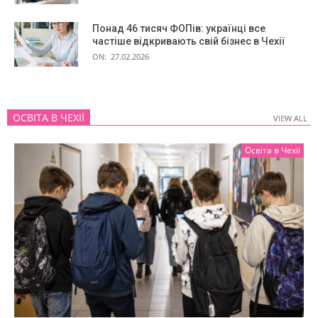
Понад 46 тисяч ФОПів: українці все
частіше відкривають свій бізнес в Чехії
ON:
27.02.2026
ОСВІТА В ЧЕХІЇ
VIEW ALL
VIEW ALL
Освіта в Чехії