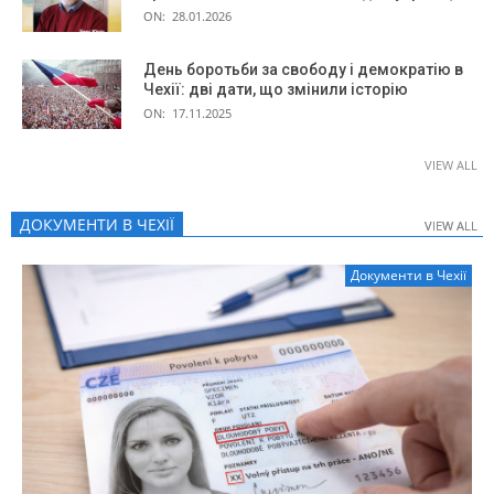
ON:
28.01.2026
День боротьби за свободу і демократію в
Чехії: дві дати, що змінили історію
ON:
17.11.2025
VIEW ALL
ДОКУМЕНТИ В ЧЕХІЇ
VIEW ALL
VIEW ALL
Документи в Чехії