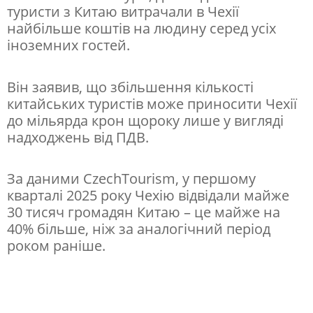
л
туристи з Китаю витрачали в Чехії
найбільше коштів на людину серед усіх
ь
іноземних гостей.
ш
е
Він заявив, що збільшення кількості
т
китайських туристів може приносити Чехії
у
до мільярда крон щороку лише у вигляді
надходжень від ПДВ.
р
и
За даними CzechTourism, у першому
с
кварталі 2025 року Чехію відвідали майже
т
30 тисяч громадян Китаю – це майже на
40% більше, ніж за аналогічний період
і
роком раніше.
в
і
з