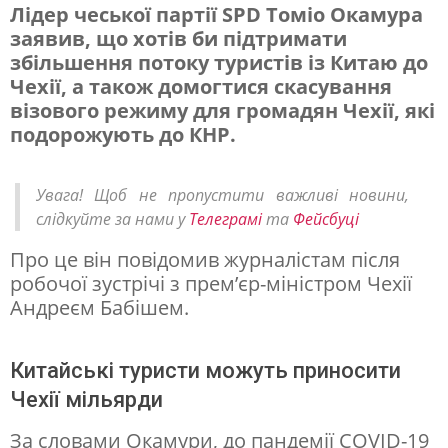
Лідер чеської партії SPD Томіо Окамура
заявив, що хотів би підтримати
О
збільшення потоку туристів із Китаю до
к
Чехії, а також домогтися скасування
а
візового режиму для громадян Чехії, які
подорожують до КНР.
м
у
Увага! Щоб не пропустити важливі новини,
р
слідкуйте за нами у
Телеграмі
та
Фейсбуці
а
Про це він повідомив журналістам після
х
робочої зустрічі з прем’єр-міністром Чехії
о
Андреєм Бабішем.
ч
е
Китайські туристи можуть приносити
б
Чехії мільярди
і
За словами Окамури, до пандемії COVID-19