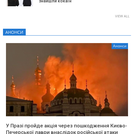
знайшли кокаїн
VIEW ALL
АНОНСИ
Анонси
У Празі пройде акція через пошкодження Києво-
Печерської лаври внаслідок російської атаки