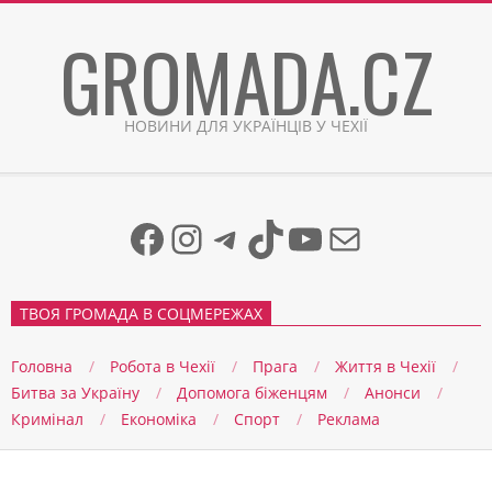
Skip
GROMADA.CZ
to
content
НОВИНИ ДЛЯ УКРАЇНЦІВ У ЧЕХІЇ
Facebook
Instagram
Telegram
TikTok
YouTube
Mail
ТВОЯ ГРОМАДА В СОЦМЕРЕЖАХ
Головна
Робота в Чехії
Прага
Життя в Чеxії
Битва за Україну
Допомога біженцям
Анонси
Кримінал
Економіка
Спорт
Реклама