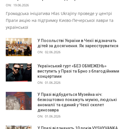
ON:
19.06.2026
Громадська ініціатива Hlas Ukrajiny проведе у центрі
Праги акцію на підтримку Києво-Печерської лаври та
української
У Посольстві України в Чехії відзначать
дітей за досягнення. Як зареєструватися
ON:
02.06.2026
Український гурт «БЕЗ ОБМЕЖЕНЬ»
виступить у Празі та Брно з благодійними
концертами
ON:
01.06.2026
У Празі відбудеться Музейна ніч:
безкоштовно покажуть мумію, людські
аномалії та єдиний у Чехії скелет
динозавра
ON:
01.06.2026
У Празі відзначать 10 років VYSHYVANKA