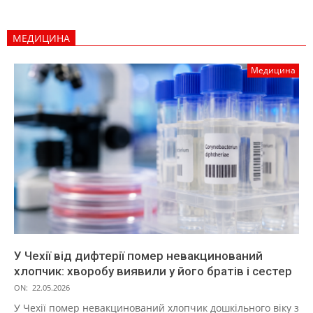
МЕДИЦИНА
Медицина
У Чехії від дифтерії помер невакцинований
хлопчик: хворобу виявили у його братів і сестер
ON:
22.05.2026
У Чехії помер невакцинований хлопчик дошкільного віку з