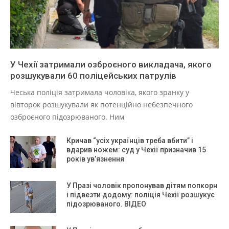
У Чехії затримали озброєного викладача, якого
розшукували 60 поліцейських патрулів
Чеська поліція затримала чоловіка, якого зранку у
вівторок розшукували як потенційно небезпечного
озброєного підозрюваного. Ним
Кричав “усіх українців треба вбити” і
вдарив ножем: суд у Чехії призначив 15
років ув’язнення
У Празі чоловік пропонував дітям попкорн
і підвезти додому: поліція Чехії розшукує
підозрюваного. ВІДЕО