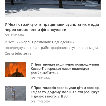
У Чехії страйкують працівники суспільних медіа
через скорочення фінансування
ON:
22.06.2026
У Чехії 22 червня розпочався одноденний
попереджувальний страйк працівників суспільних медіа –
Česká televize та
У Празі пройде акція через пошкодження
Києво-Печерської лаври внаслідок
російської атаки
ON:
19.06.2026
У Празі чоловік пропонував дітям попкорн
і підвезти додому: поліція Чехії розшукує
підозрюваного. ВІДЕО
ON:
17.06.2026