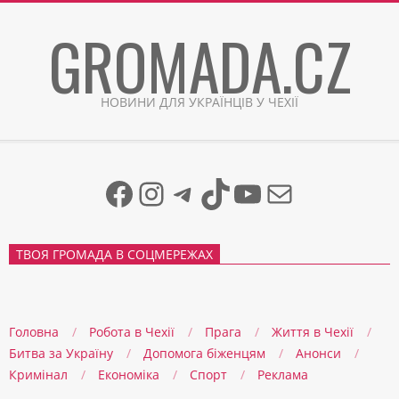
Skip
GROMADA.CZ
to
content
НОВИНИ ДЛЯ УКРАЇНЦІВ У ЧЕХІЇ
Facebook
Instagram
Telegram
TikTok
YouTube
Mail
ТВОЯ ГРОМАДА В СОЦМЕРЕЖАХ
Головна
Робота в Чехії
Прага
Життя в Чеxії
Битва за Україну
Допомога біженцям
Анонси
Кримінал
Економіка
Спорт
Реклама