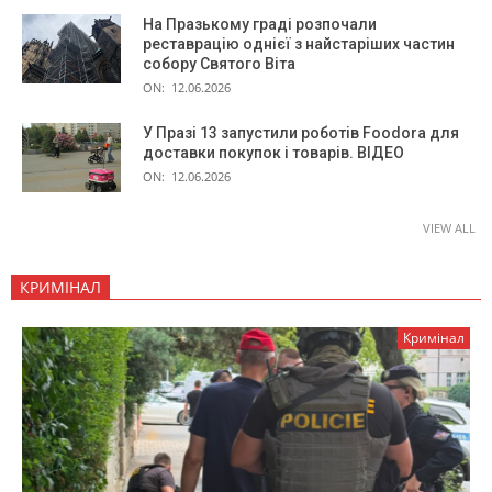
На Празькому граді розпочали
реставрацію однієї з найстаріших частин
собору Святого Віта
ON:
12.06.2026
У Празі 13 запустили роботів Foodora для
доставки покупок і товарів. ВІДЕО
ON:
12.06.2026
VIEW ALL
КРИМІНАЛ
Кримінал