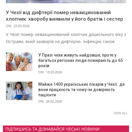
У Чехії від дифтерії помер невакцинований
хлопчик: хворобу виявили у його братів і сестер
ON:
22.05.2026
У Чехії помер невакцинований хлопчик дошкільного віку з
Острави, який захворів на дифтерію. Інфекцію також
У Празі чехи живуть найдовше, проте у
багатьох регіонах люди помирають до 65
років
ON:
13.03.2026
Майже 1400 українських лікарів у Чехії: де
вони працюють та чому їм довіряють
пацієнти
ON:
26.02.2026
VIEW ALL
ПІДПИШИСЬ ТА ДІЗНАВАЙСЯ ЧЕСЬКІ НОВИНИ