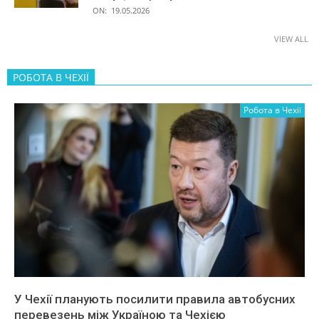
ON:
19.05.2026
VIEW ALL
РОБОТА В ЧЕХІЇ
Робота в Чехії
У Чехії планують посилити правила автобусних
перевезень між Україною та Чехією