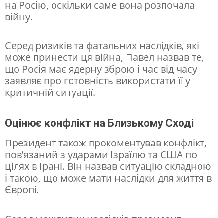
на Росію, оскільки саме вона розпочала
т
війну.
а
с
Серед ризиків та фатальних наслідків, які
може принести ця війна, Павел назвав те,
к
що Росія має ядерну зброю і час від часу
а
заявляє про готовність використати її у
з
критичній ситуації.
а
Оцінює конфлікт на Близькому Сході
в
ч
Президент також прокоментував конфлікт,
пов’язаний з ударами Ізраїлю та США по
и
цілях в Ірані. Він назвав ситуацію складною
п
і такою, що може мати наслідки для життя в
і
Європі.
д
е