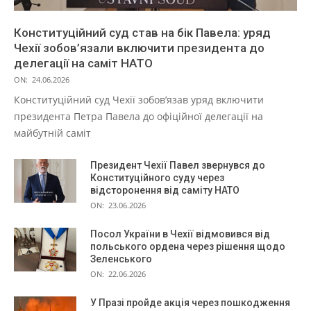
Конституційний суд став на бік Павела: уряд
Чехії зобов’язали включити президента до
делегації на саміт НАТО
ON:
24.06.2026
Конституційний суд Чехії зобов’язав уряд включити
президента Петра Павела до офіційної делегації на
майбутній саміт
Президент Чехії Павел звернувся до
Конституційного суду через
відсторонення від саміту НАТО
ON:
23.06.2026
Посол України в Чехії відмовився від
польського ордена через рішення щодо
Зеленського
ON:
22.06.2026
У Празі пройде акція через пошкодження