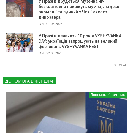
У Празі відбудеться Музейна ніч:
безкоштовно покажуть мумію, людські
аномалії та єдиний у Чехії скелет
динозавра
ON:
01.06.2026
У Празі відзначать 10 років VYSHYVANKA
DAY: українців запрошують на великий
фестиваль VYSHYVANKA FEST
ON:
22.05.2026
VIEW ALL
ДОПОМОГА БІЖЕНЦЯМ
Допомога біженцям