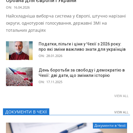
Орбана для Європи і України
ON:
16.04.2026
Найскладніша виборча система у Європі, штучно нарізані
округи, однотурові голосування, державні ЗМІ на
тотальних дотаціях
Податки, пільги і ціни у Чехії з 2026 року:
про які зміни важливо знати для українців
ON:
28.01.2026
День боротьби за свободу і демократію в
Чехії: дві дати, що змінили історію
ON:
17.11.2025
VIEW ALL
ДОКУМЕНТИ В ЧЕХІЇ
VIEW ALL
VIEW ALL
Документи в Чехії