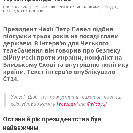
ON:
09.03.2026
IN:
ВАЖЛИВО
,
ЖИТТЯ В ЧЕXІЇ
,
ПОЛІТИКА
,
ТЕМА ДНЯ
,
ЦІКАВО
,
ЧЕСЬКІ НОВИНИ
Президент Чехії Петр Павел підбив
підсумки трьох років на посаді глави
П
держави. В інтерв’ю для Чеського
е
телебачення він говорив про безпеку,
т
війну Росії проти України, конфлікт на
Близькому Сході та внутрішню політику
р
країни. Текст інтерв’ю опублікувало
П
ČT24.
а
в
Увага! Щоб не пропустити важливі новини,
е
слідкуйте за нами у
Телеграмі
та
Фейсбуці
л
Останній рік президентства був
п
найважчим
і