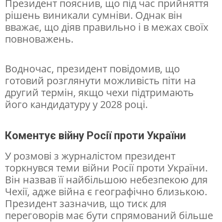
Президент пояснив, що під час прийняття
ь
рішень виникали сумніви. Однак він
вважає, що діяв правильно і в межах своїх
о
повноважень.
х
р
Водночас, президент повідомив, що
о
готовий розглянути можливість піти на
другий термін, якщо чехи підтримають
к
його кандидатуру у 2028 році.
і
в
Коментує війну Росії проти України
р
У розмові з журналістом президент
о
торкнувся теми війни Росії проти України.
б
Він назвав її найбільшою небезпекою для
о
Чехії, адже війна є географічно близькою.
Президент зазначив, що тиск для
т
переговорів має бути спрямований більше
и