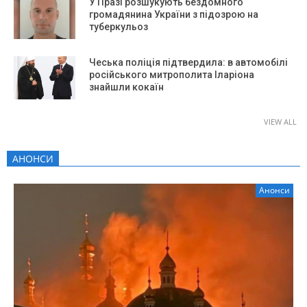
У Празі розшукують бездомного
громадянина України з підозрою на
туберкульоз
Чеська поліція підтвердила: в автомобілі
російського митрополита Іларіона
знайшли кокаїн
VIEW ALL
АНОНСИ
Анонси