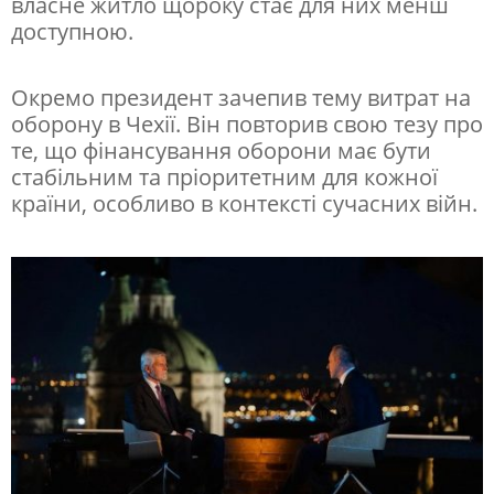
власне житло щороку стає для них менш
доступною.
п
р
Окремо президент зачепив тему витрат на
е
оборону в Чехії. Він повторив свою тезу про
з
те, що фінансування оборони має бути
и
стабільним та пріоритетним для кожної
країни, особливо в контексті сучасних війн.
д
е
н
т
с
т
в
а