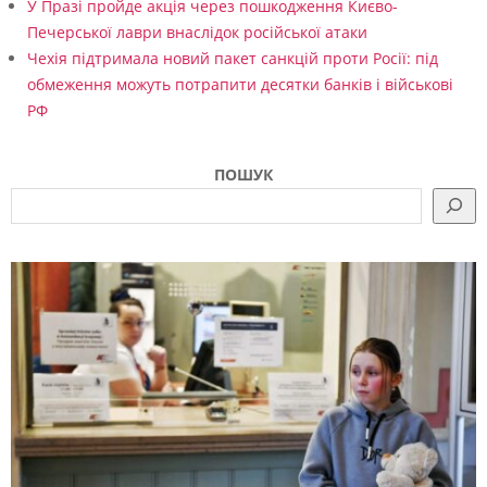
У Празі пройде акція через пошкодження Києво-
Печерської лаври внаслідок російської атаки
Чехія підтримала новий пакет санкцій проти Росії: під
обмеження можуть потрапити десятки банків і військові
РФ
ПОШУК