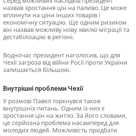
Серед можливих наслідків президент
назвав зростання цін на паливо. Це може
н
вплинути на ціни інших товарів і
а
економічну ситуацію. Ще одним ризиком
д
він назвав можливу нову хвилю міграції та
дестабілізацію в регіоні.
р
у
Водночас президент наголосив, що для
г
Чехії загроза від війни Росії проти України
и
залишається більшою.
й
т
Внутрішні проблеми Чехії
е
У розмові Павел торкнувся також
р
внутрішніх питань. Одним із них є
зростання цін на житло. За його словами,
м
це серйозна проблема насамперед для
і
молодих людей. Можливість придбати
н