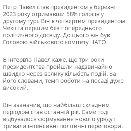
Петр Павел став президентом у березні
д
2023 року отримавши 58% голосів у
б
другому турі. Він є четвертим президентом
и
Чехії та першим без попереднього
політичного досвіду. До цього він був
в
Головою військового комітету НАТО.
п
і
В інтерв’ю Павел каже, що три роки
д
президентства пройшли надзвичайно
швидко через велику кількість подій. За
с
його словами, темп роботи на посаді дуже
у
високий.
м
к
Він зазначив, що найбільш складним
и
періодом став останній рік. Саме тоді
відбувалося формування нового уряду і
т
тривали інтенсивні політичні переговори.
р