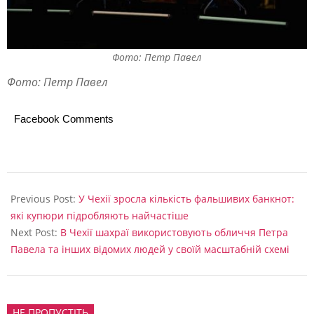
Фото: Петр Павел
Фото: Петр Павел
Facebook Comments
2026-
03-
Previous Post:
У Чехії зросла кількість фальшивих банкнот:
09
які купюри підробляють найчастіше
Next Post:
В Чехії шахраї використовують обличчя Петра
Павела та інших відомих людей у своїй масштабній схемі
НЕ ПРОПУСТІТЬ