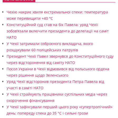
Чехію накриє хвиля екстремальної спеки: температура
може перевищити +40 °C
Конституційний суд став на бік Павела: уряд Чехії
зобов’язали включити президента до делегації на саміт
НАТО
У Чехії затримали озброєного викладача, якого
розшукували 60 поліцейських патрулів
Президент Чехії Павел звернувся до Конституційного суду
через відсторонення від саміту НАТО
Посол України в Чехії відмовився від польського ордена
через рішення щодо Зеленського
Уряд Чехії відсторонив президента Петра Павела від
участі в саміті НАТО
У Чехії страйкують працівники суспільних медіа через
скорочення фінансування
У Чехії зафіксували перший цього року «супертропічний»
день: попереду спека до 35 °C і сильні грози