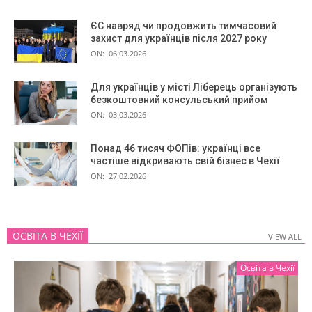
ЄС навряд чи продовжить тимчасовий
захист для українців після 2027 року
ON:
06.03.2026
Для українців у місті Ліберець організують
безкоштовний консульський прийом
ON:
03.03.2026
Понад 46 тисяч ФОПів: українці все
частіше відкривають свій бізнес в Чехії
ON:
27.02.2026
ОСВІТА В ЧЕХІЇ
VIEW ALL
VIEW ALL
Освіта в Чехії