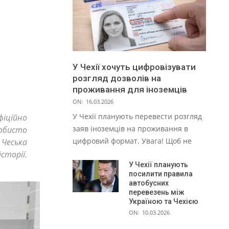
У Чехії хочуть цифровізувати
розгляд дозволів на
проживання для іноземців
ON:
16.03.2026
У Чехії планують перевести розгляд
фіційно
заяв іноземців на проживання в
обисто
цифровий формат. Увага! Щоб не
Чеська
сторії.
У Чехії планують
посилити правила
автобусних
перевезень між
Україною та Чехією
ON:
10.03.2026