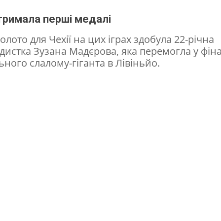
тримала перші медалі
лото для Чехії на цих іграх здобула 22-річна
дистка Зузана Мадєрова, яка перемогла у фіна
ьного слалому-гіганта в Лівіньйо.