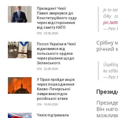
з
и
Президент Чехії
Je to t
Павел звернувся до
Díky z
м
Конституційного суду
pic.twi
через відсторонення
о
від саміту НАТО
— Petr 
в
ON:
23.06.2026
і
Срібну м
Посол України в Чехії
річний 
відмовився від
й
польського ордена
О
через рішення щодо
Зеленського
Úspěšný
л
ON:
22.06.2026
ke stříb
і
— Petr 
У Празі пройде акція
м
через пошкодження
Києво-Печерської
Презид
п
лаври внаслідок
російської атаки
і
Президе
ON:
19.06.2026
Він наго
а
можливо
Чехія підтримала