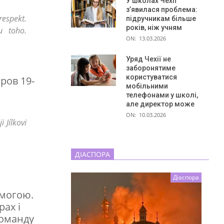
У школах Чехії
з’явилася проблема:
respekt.
підручникам більше
років, ніж учням
u toho.
ON:
13.03.2026
Уряд Чехії не
заборонятиме
користуватися
ров 19-
мобільними
телефонами у школі,
але директор може
ON:
10.03.2026
 Jílkovi
ДІАСПОРА
Діаспора
емогою.
рах і
команду