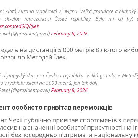
am! Zlatá Zuzana Maděrová v Livignu. Velká gratulace a hluboký 
a skvělou reprezentaci České republiky. Bylo mi ctí být 
tter.com/ed6IQPJIeh
Pavel (@prezidentpavel)
February 8, 2026
едаль на дистанції 5 000 метрів 8 лютого вибо
ковзаняр Методєй Їлек.
 olympijský den pro Českou republiku. Velká gratulace Metoději
ru v rychlobruslení na 5000 metrů. Jen tak dál!
Pavel (@prezidentpavel)
February 8, 2026
ент особисто привітав переможців
нт Чехії публічно привітав спортсменів з пер
лосив на значенні особистої присутності на іг
сті безпосередньо підтримати національну 