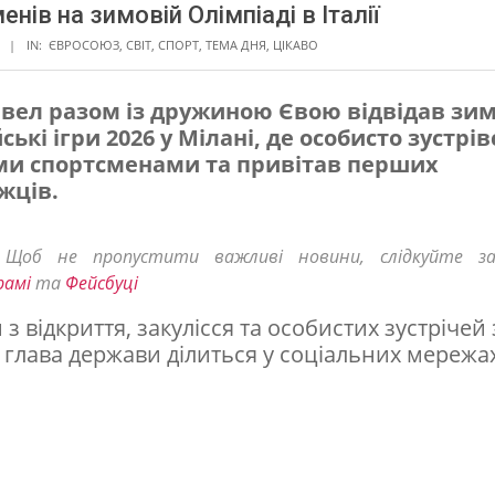
енів на зимовій Олімпіаді в Італії
IN:
ЄВРОСОЮЗ
,
СВІТ
,
СПОРТ
,
ТЕМА ДНЯ
,
ЦІКАВО
вел разом із дружиною Євою відвідав зим
ські ігри 2026 у Мілані, де особисто зустрів
ми спортсменами та привітав перших
жців.
! Щоб не пропустити важливі новини, слідкуйте з
рамі
та
Фейсбуці
з відкриття, закулісся та особистих зустрічей 
 глава держави ділиться у соціальних мережах