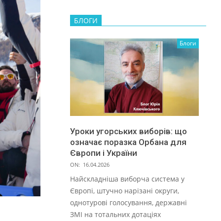
БЛОГИ
Блоги
Уроки угорських виборів: що
означає поразка Орбана для
Європи і України
ON:
16.04.2026
Найскладніша виборча система у
Європі, штучно нарізані округи,
однотурові голосування, державні
ЗМІ на тотальних дотаціях