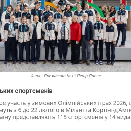
Фото: Президент Чехії Петр Павел
ьких спортсменів
ре участь у зимових Олімпійських іграх 2026,
уть з 6 до 22 лютого в Мілані та Кортіні-д’Ам
Країну представляють 115 спортсменів у 14 вида