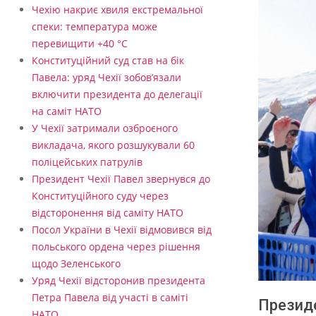
Чехію накриє хвиля екстремальної
спеки: температура може
перевищити +40 °C
Конституційний суд став на бік
Павела: уряд Чехії зобов’язали
включити президента до делегації
на саміт НАТО
У Чехії затримали озброєного
викладача, якого розшукували 60
поліцейських патрулів
Президент Чехії Павел звернувся до
Конституційного суду через
відсторонення від саміту НАТО
Посол України в Чехії відмовився від
польського ордена через рішення
щодо Зеленського
Уряд Чехії відсторонив президента
Петра Павела від участі в саміті
Президе
НАТО