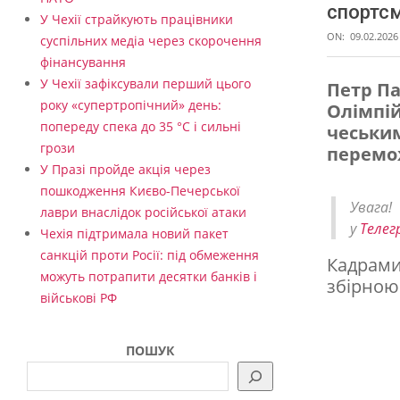
спортсм
У Чехії страйкують працівники
ON:
09.02.2026
суспільних медіа через скорочення
фінансування
У Чехії зафіксували перший цього
Петр Па
року «супертропічний» день:
Олімпій
П
попереду спека до 35 °C і сильні
чеськи
р
грози
перемо
е
У Празі пройде акція через
пошкодження Києво-Печерської
з
Увага
лаври внаслідок російської атаки
и
у
Телег
Чехія підтримала новий пакет
д
санкцій проти Росії: під обмеження
Кадрами 
можуть потрапити десятки банків і
е
збірною
військові РФ
н
т
ПОШУК
Ч