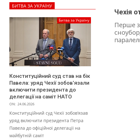
х
БИТВА ЗА УКРАЇНУ
с
Чехія о
п
Битва за Україну
Перше зо
о
сноубор
паралел
р
т
с
м
Конституційний суд став на бік
е
Павела: уряд Чехії зобов’язали
н
включити президента до
делегації на саміт НАТО
і
ON:
24.06.2026
в
Конституційний суд Чехії зобов’язав
н
уряд включити президента Петра
Павела до офіційної делегації на
а
майбутній саміт