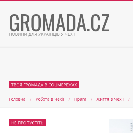
Skip
GROMADA.CZ
to
content
НОВИНИ ДЛЯ УКРАЇНЦІВ У ЧЕХІЇ
ТВОЯ ГРОМАДА В СОЦМЕРЕЖАХ
Головна
Робота в Чехії
Прага
Життя в Чеxії
НЕ ПРОПУСТІТЬ