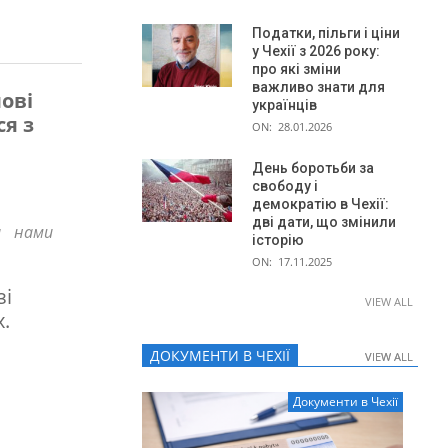
Податки, пільги і ціни
у Чехії з 2026 року:
про які зміни
важливо знати для
ові
українців
ся з
ON:
28.01.2026
День боротьби за
свободу і
демократію в Чехії:
дві дати, що змінили
а нами
історію
ON:
17.11.2025
зі
VIEW ALL
.
ДОКУМЕНТИ В ЧЕХІЇ
VIEW ALL
VIEW ALL
Документи в Чехії