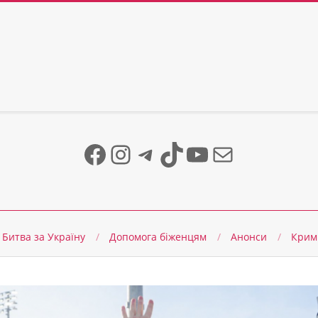
Facebook
Instagram
Telegram
TikTok
YouTube
Mail
Битва за Україну
Допомога біженцям
Анонси
Крим