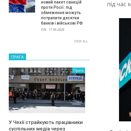
д
новий пакет санкцій
під час
проти Росії: під
і
обмеження можуть
в
потрапити десятки
банків і військові РФ
І
ON:
17.06.2026
т
VIEW ALL
а
л
ПРАГА
і
Прага
ї
У Чехії страйкують працівники
суспільних медіа через