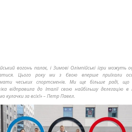
ійський вогонь палає, і Зимові Олімпійські ігри можуть о
чатися. Цього року ми з Євою вперше приїхали ос
мати чеських спортсменів. Ми ще більше раді, що 
ліка відправила до Італії свою найбільшу делегацію в і
о кулачки за всіх!» – Петр Павел.