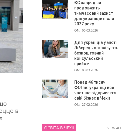
ЄС навряд чи
продовжить
тимчасовий захист
для українців після
2027 року
ON:
06.03.2026
Для українців у місті
Ліберець організують
безкоштовний
консульський
прийом
ON:
03.03.2026
Понад 46 тисяч
ФОПів: українці все
частіше відкривають
свій бізнес в Чехії
 що
ON:
27.02.2026
пеццо в
х
ОСВІТА В ЧЕХІЇ
VIEW ALL
VIEW ALL